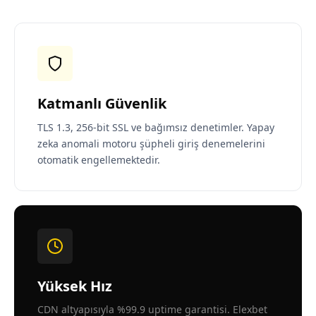
Katmanlı Güvenlik
TLS 1.3, 256-bit SSL ve bağımsız denetimler. Yapay
zeka anomali motoru şüpheli giriş denemelerini
otomatik engellemektedir.
Yüksek Hız
CDN altyapısıyla %99.9 uptime garantisi. Elexbet