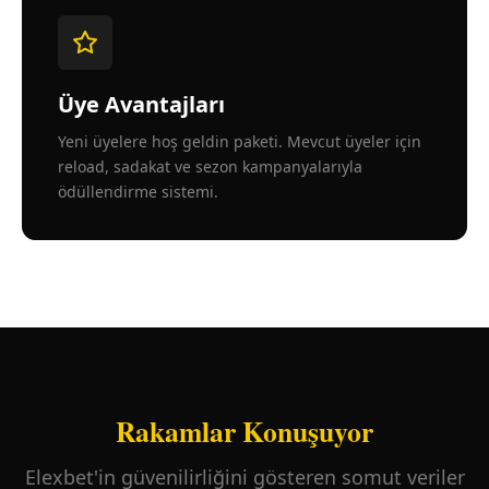
Üye Avantajları
Yeni üyelere hoş geldin paketi. Mevcut üyeler için
reload, sadakat ve sezon kampanyalarıyla
ödüllendirme sistemi.
Rakamlar Konuşuyor
Elexbet'in güvenilirliğini gösteren somut veriler