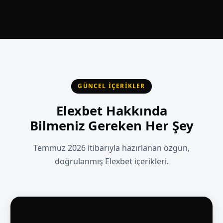
GÜNCEL İÇERIKLER
Elexbet Hakkında
Bilmeniz Gereken Her Şey
Temmuz 2026 itibarıyla hazırlanan özgün,
doğrulanmış Elexbet içerikleri.