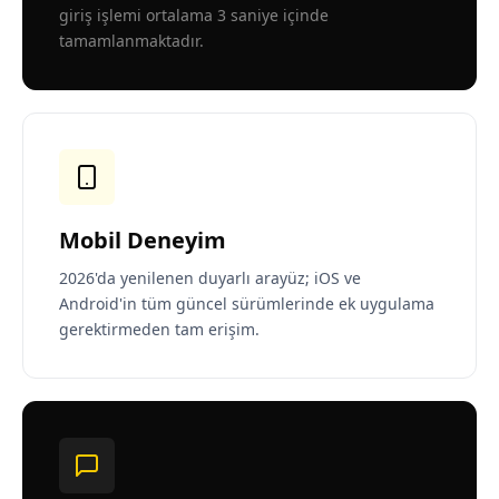
giriş işlemi ortalama 3 saniye içinde
tamamlanmaktadır.
Mobil Deneyim
2026'da yenilenen duyarlı arayüz; iOS ve
Android'in tüm güncel sürümlerinde ek uygulama
gerektirmeden tam erişim.