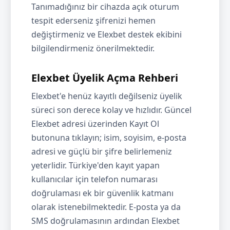
Tanımadığınız bir cihazda açık oturum
tespit ederseniz şifrenizi hemen
değiştirmeniz ve Elexbet destek ekibini
bilgilendirmeniz önerilmektedir.
Elexbet Üyelik Açma Rehberi
Elexbet'e henüz kayıtlı değilseniz üyelik
süreci son derece kolay ve hızlıdır. Güncel
Elexbet adresi üzerinden Kayıt Ol
butonuna tıklayın; isim, soyisim, e-posta
adresi ve güçlü bir şifre belirlemeniz
yeterlidir. Türkiye'den kayıt yapan
kullanıcılar için telefon numarası
doğrulaması ek bir güvenlik katmanı
olarak istenebilmektedir. E-posta ya da
SMS doğrulamasının ardından Elexbet