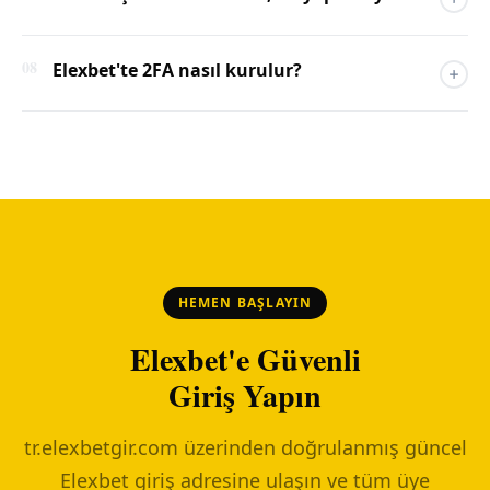
tüm özelliklere erişebilirsiniz.
adres üzerinden Kayıt Ol butonuna tıklayın, formu
doldurun ve e-posta veya SMS doğrulamasını
tamamlayın. Hesabınız hemen aktif olur ve hoş geldin
Elexbet giriş ekranındaki "Şifremi Unuttum"
08
Elexbet'te 2FA nasıl kurulur?
avantajlarına anında kavuşursunuz.
bağlantısına tıklayın. Üyelik e-posta adresinize
sıfırlama bağlantısı gönderilecektir. Bağlantı 15 dakika
geçerlidir. E-posta gelmezse spam klasörünüzü
Elexbet hesabınıza giriş yapın, sağ üstteki profil
kontrol edin; sorun devam ederse Elexbet canlı
menüsünden Güvenlik Ayarları'na gidin ve İki Faktörlü
desteğe başvurun.
Doğrulama seçeneğini aktif hale getirin. SMS veya
authenticator uygulama seçeneklerinden birini tercih
edin. SMS'e kıyasla authenticator uygulaması (Google,
Microsoft) SIM swap saldırılarına karşı çok daha
güvenlidir.
HEMEN BAŞLAYIN
Elexbet'e Güvenli
Giriş Yapın
tr.elexbetgir.com üzerinden doğrulanmış güncel
Elexbet giriş adresine ulaşın ve tüm üye