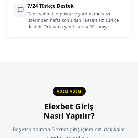
7/24 Türkçe Destek
Canlı sohbet, e-posta ve yardım merkezi
üzerinden hafta sonu dahil kesintisiz Türkçe
destek. Ortalama yanıt süresi 90 saniye.
ADIM ADIM
Elexbet Giriş
Nasıl Yapılır?
Beş kısa adımda Elexbet giriş işleminizi dakikalar
içinde tamamlayın.