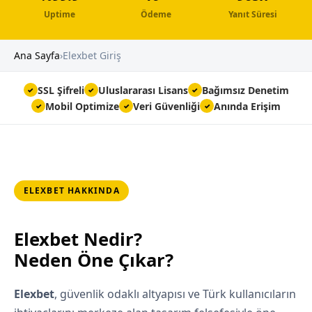
Uptime
Ödeme
Yanıt Süresi
Ana Sayfa
›
Elexbet Giriş
SSL Şifreli
Uluslararası Lisans
Bağımsız Denetim
✓
✓
✓
Mobil Optimize
Veri Güvenliği
Anında Erişim
✓
✓
✓
ELEXBET HAKKINDA
Elexbet Nedir?
Neden Öne Çıkar?
Elexbet
, güvenlik odaklı altyapısı ve Türk kullanıcıların