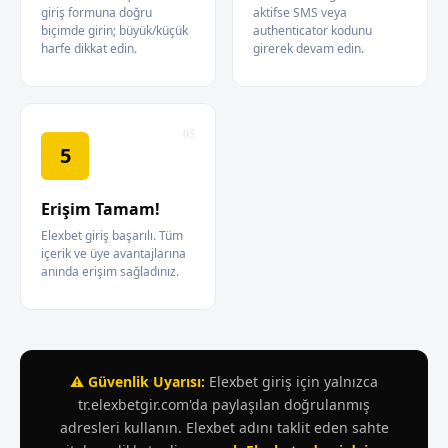
giriş formuna doğru
aktifse SMS veya
biçimde girin; büyük/küçük
authenticator kodunu
harfe dikkat edin.
girerek devam edin.
5
Erişim Tamam!
Elexbet giriş başarılı. Tüm
içerik ve üye avantajlarına
anında erişim sağladınız.
⚠ Güvenlik Uyarısı:
Elexbet giriş için yalnızca
tr.elexbetgir.com'da paylaşılan doğrulanmış
adresleri kullanın. Elexbet adını taklit eden sahte