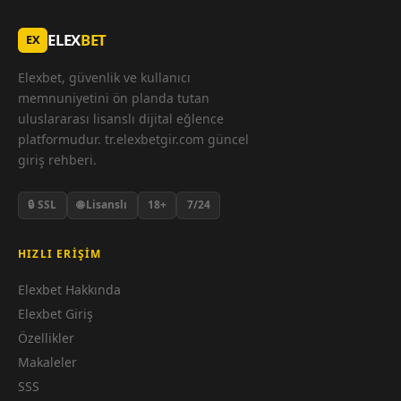
ELEX
BET
EX
Elexbet, güvenlik ve kullanıcı
memnuniyetini ön planda tutan
uluslararası lisanslı dijital eğlence
platformudur. tr.elexbetgir.com güncel
giriş rehberi.
🔒 SSL
🌐 Lisanslı
18+
7/24
HIZLI ERIŞIM
Elexbet Hakkında
Elexbet Giriş
Özellikler
Makaleler
SSS