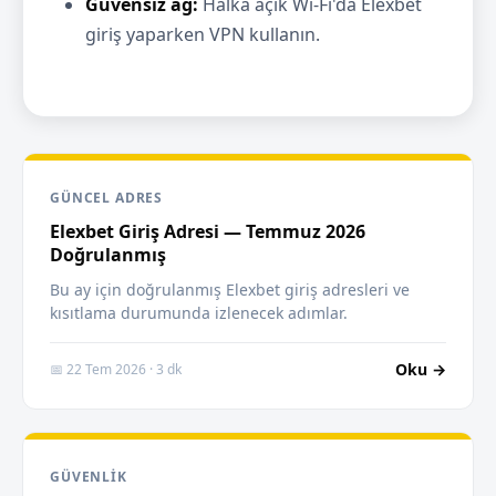
Güvensiz ağ:
Halka açık Wi-Fi'da Elexbet
giriş yaparken VPN kullanın.
GÜNCEL ADRES
Elexbet Giriş Adresi — Temmuz 2026
Doğrulanmış
Bu ay için doğrulanmış Elexbet giriş adresleri ve
kısıtlama durumunda izlenecek adımlar.
Oku →
📅 22 Tem 2026 · 3 dk
GÜVENLIK