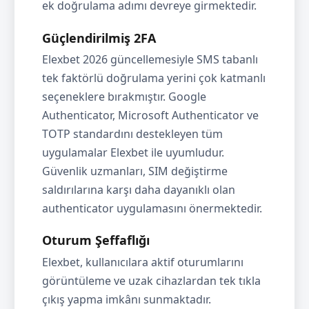
ek doğrulama adımı devreye girmektedir.
Güçlendirilmiş 2FA
Elexbet 2026 güncellemesiyle SMS tabanlı
tek faktörlü doğrulama yerini çok katmanlı
seçeneklere bırakmıştır. Google
Authenticator, Microsoft Authenticator ve
TOTP standardını destekleyen tüm
uygulamalar Elexbet ile uyumludur.
Güvenlik uzmanları, SIM değiştirme
saldırılarına karşı daha dayanıklı olan
authenticator uygulamasını önermektedir.
Oturum Şeffaflığı
Elexbet, kullanıcılara aktif oturumlarını
görüntüleme ve uzak cihazlardan tek tıkla
çıkış yapma imkânı sunmaktadır.