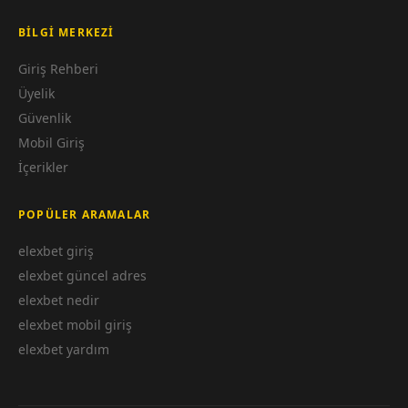
BILGI MERKEZI
Giriş Rehberi
Üyelik
Güvenlik
Mobil Giriş
İçerikler
POPÜLER ARAMALAR
elexbet giriş
elexbet güncel adres
elexbet nedir
elexbet mobil giriş
elexbet yardım