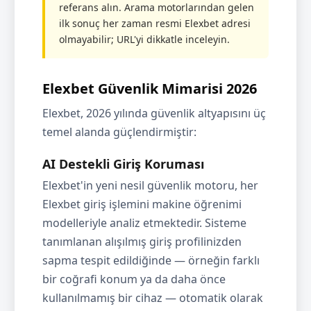
referans alın. Arama motorlarından gelen
ilk sonuç her zaman resmi Elexbet adresi
olmayabilir; URL'yi dikkatle inceleyin.
Elexbet Güvenlik Mimarisi 2026
Elexbet, 2026 yılında güvenlik altyapısını üç
temel alanda güçlendirmiştir:
AI Destekli Giriş Koruması
Elexbet'in yeni nesil güvenlik motoru, her
Elexbet giriş işlemini makine öğrenimi
modelleriyle analiz etmektedir. Sisteme
tanımlanan alışılmış giriş profilinizden
sapma tespit edildiğinde — örneğin farklı
bir coğrafi konum ya da daha önce
kullanılmamış bir cihaz — otomatik olarak