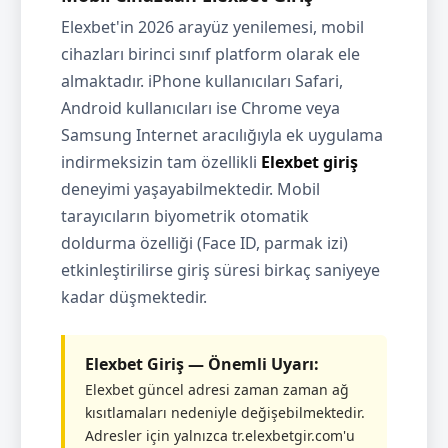
Elexbet'in 2026 arayüz yenilemesi, mobil
cihazları birinci sınıf platform olarak ele
almaktadır. iPhone kullanıcıları Safari,
Android kullanıcıları ise Chrome veya
Samsung Internet aracılığıyla ek uygulama
indirmeksizin tam özellikli
Elexbet giriş
deneyimi yaşayabilmektedir. Mobil
tarayıcıların biyometrik otomatik
doldurma özelliği (Face ID, parmak izi)
etkinleştirilirse giriş süresi birkaç saniyeye
kadar düşmektedir.
Elexbet Giriş — Önemli Uyarı:
Elexbet güncel adresi zaman zaman ağ
kısıtlamaları nedeniyle değişebilmektedir.
Adresler için yalnızca tr.elexbetgir.com'u