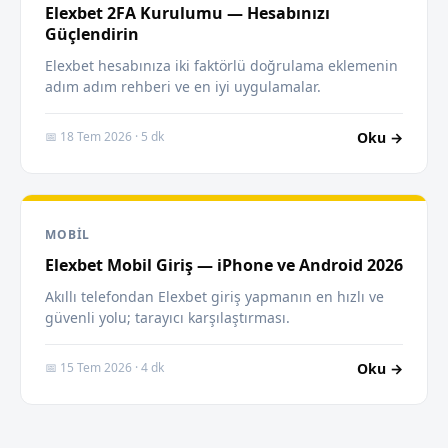
Elexbet 2FA Kurulumu — Hesabınızı
Güçlendirin
Elexbet hesabınıza iki faktörlü doğrulama eklemenin
adım adım rehberi ve en iyi uygulamalar.
Oku →
📅 18 Tem 2026 · 5 dk
MOBIL
Elexbet Mobil Giriş — iPhone ve Android 2026
Akıllı telefondan Elexbet giriş yapmanın en hızlı ve
güvenli yolu; tarayıcı karşılaştırması.
Oku →
📅 15 Tem 2026 · 4 dk