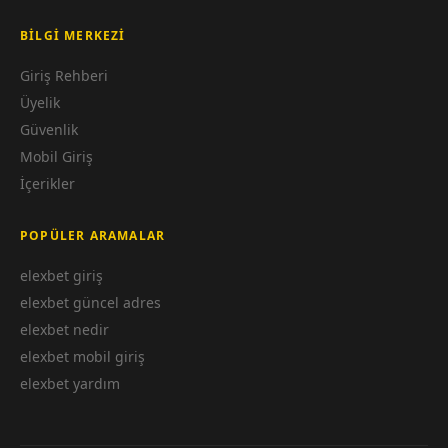
BILGI MERKEZI
Giriş Rehberi
Üyelik
Güvenlik
Mobil Giriş
İçerikler
POPÜLER ARAMALAR
elexbet giriş
elexbet güncel adres
elexbet nedir
elexbet mobil giriş
elexbet yardım