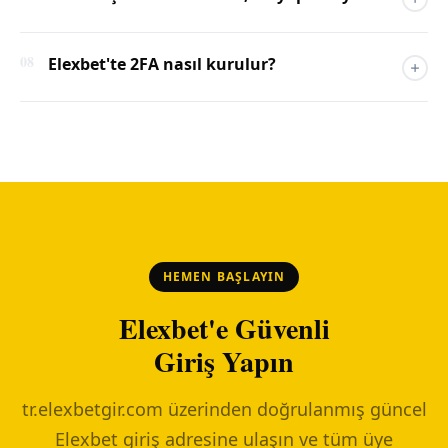
tüm özelliklere erişebilirsiniz.
adres üzerinden Kayıt Ol butonuna tıklayın, formu
doldurun ve e-posta veya SMS doğrulamasını
tamamlayın. Hesabınız hemen aktif olur ve hoş geldin
Elexbet giriş ekranındaki "Şifremi Unuttum"
08
Elexbet'te 2FA nasıl kurulur?
avantajlarına anında kavuşursunuz.
bağlantısına tıklayın. Üyelik e-posta adresinize
sıfırlama bağlantısı gönderilecektir. Bağlantı 15 dakika
geçerlidir. E-posta gelmezse spam klasörünüzü
Elexbet hesabınıza giriş yapın, sağ üstteki profil
kontrol edin; sorun devam ederse Elexbet canlı
menüsünden Güvenlik Ayarları'na gidin ve İki Faktörlü
desteğe başvurun.
Doğrulama seçeneğini aktif hale getirin. SMS veya
authenticator uygulama seçeneklerinden birini tercih
edin. SMS'e kıyasla authenticator uygulaması (Google,
Microsoft) SIM swap saldırılarına karşı çok daha
güvenlidir.
HEMEN BAŞLAYIN
Elexbet'e Güvenli
Giriş Yapın
tr.elexbetgir.com üzerinden doğrulanmış güncel
Elexbet giriş adresine ulaşın ve tüm üye