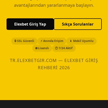
avantajlarından yararlanmaya başlayın.
Elexbet Giriş Yap
Sıkça Sorulanlar
🔒 SSL Güvenli
⚡ Anında Erişim
📱 Mobil Uyumlu
🌐 Lisanslı
🕐 7/24 Aktif
TR.ELEXBETGIR.COM — ELEXBET GİRİŞ
REHBERİ 2026