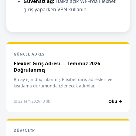
Güvensiz ağ:
Halka açık Wi-Fi'da Elexbet
giriş yaparken VPN kullanın.
GÜNCEL ADRES
Elexbet Giriş Adresi — Temmuz 2026
Doğrulanmış
Bu ay için doğrulanmış Elexbet giriş adresleri ve
kısıtlama durumunda izlenecek adımlar.
Oku →
📅 22 Tem 2026 · 3 dk
GÜVENLIK