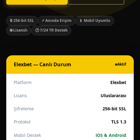
🔒 256-bit SSL
⚡ Anında Erişim
📱 Mobil Uyumlu
🌐 Lisanslı
🕐 7/24 TR Destek
Elexbet — Canlı Durum
Aktif
Platform
Elexbet
Lisans
Uluslararası
Şifreleme
256-bit SSL
Protokol
TLS 1.3
Mobil Destek
iOS & Android