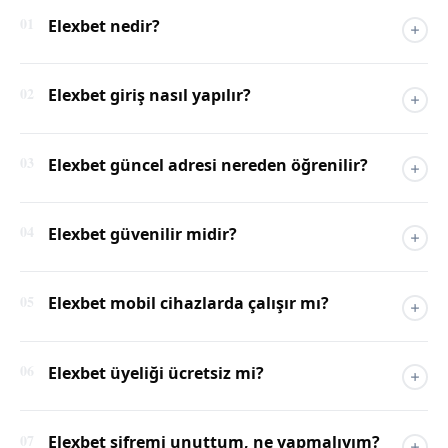
01
Elexbet nedir?
Elexbet, uluslararası lisans kapsamında faaliyet
02
Elexbet giriş nasıl yapılır?
gösteren, Türk kullanıcılara tam Türkçe arayüz ve 7/24
destek sunan dijital eğlence ve interaktif içerik
platformudur. Güvenlik odaklı altyapısı ve kesintisiz
tr.elexbetgir.com üzerinden doğrulanmış güncel
03
Elexbet güncel adresi nereden öğrenilir?
erişim altyapısıyla kullanıcı memnuniyetini öncelikli
Elexbet giriş adresini edinin. Adresi tarayıcınıza
hedef olarak benimseyen Elexbet, yıllar içinde güçlü
doğrudan yazın; URL'de kilit simgesi ve "https://"
bir üye tabanı oluşturmuştur.
olduğunu doğrulayın. Kullanıcı adı ve şifrenizi giriş
Elexbet güncel giriş adresi için tr.elexbetgir.com
04
Elexbet güvenilir midir?
formuna girin, Giriş butonuna tıklayın. 2FA aktifse
sayfasını düzenli olarak takip edin. Adres değişiklikleri
SMS ya da authenticator kodunuzu da girerek işlemi
anlık olarak güncellenmektedir. Arama motorlarından
tamamlayın.
ulaşılan sonuçlar her zaman resmi adres
Evet. Elexbet, uluslararası lisans çerçevesinde faaliyet
05
Elexbet mobil cihazlarda çalışır mı?
olmayabileceğinden, doğrulama için bu sayfayı
göstermekte olup bağımsız güvenlik denetimlerinden
kullanın ve adresi tarayıcınızda yer imi olarak
geçmektedir. 256-bit SSL şifreleme, TLS 1.3 protokolü
kaydedin.
ve yapay zeka destekli anomali tespiti, platformun
Evet. Elexbet'in 2026'da yenilenen duyarlı (responsive)
06
Elexbet üyeliği ücretsiz mi?
güvenlik standartlarını yüksek tutmaktadır.
arayüzü iOS ve Android'in tüm güncel sürümlerinde
sorunsuz çalışmaktadır. Ek uygulama indirmeye gerek
kalmadan mobil tarayıcıdan Elexbet giriş yapabilir,
Evet, Elexbet üyeliği tamamen ücretsizdir. Güncel
07
Elexbet şifremi unuttum, ne yapmalıyım?