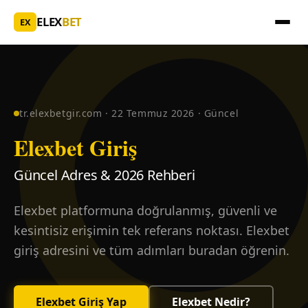
ELEX
BET
EX
tr.elexbetgir.com · 22 Temmuz 2026 · Güncel
Elexbet Giriş
Güncel Adres & 2026 Rehberi
Elexbet platformuna doğrulanmış, güvenli ve
kesintisiz erişimin tek referans noktası. Elexbet
giriş adresini ve tüm adımları buradan öğrenin.
Elexbet Giriş Yap
Elexbet Nedir?