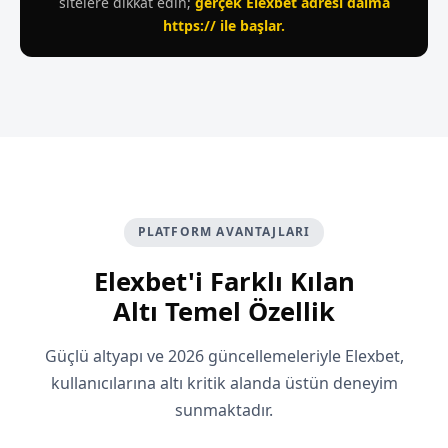
sitelere dikkat edin;
gerçek Elexbet adresi daima
https:// ile başlar.
PLATFORM AVANTAJLARI
Elexbet'i Farklı Kılan
Altı Temel Özellik
Güçlü altyapı ve 2026 güncellemeleriyle Elexbet,
kullanıcılarına altı kritik alanda üstün deneyim
sunmaktadır.