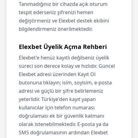
Tanımadığınız bir cihazda açık oturum
tespit ederseniz şifrenizi hemen
değiştirmeniz ve Elexbet destek ekibini
bilgilendirmeniz önerilmektedir.
Elexbet Üyelik Açma Rehberi
Elexbet'e henüz kayıtlı değilseniz üyelik
süreci son derece kolay ve hızlıdır. Güncel
Elexbet adresi üzerinden Kayıt Ol
butonuna tıklayın; isim, soyisim, e-posta
adresi ve güçlü bir şifre belirlemeniz
yeterlidir. Türkiye'den kayıt yapan
kullanıcılar için telefon numarası
doğrulaması ek bir güvenlik katmanı
olarak istenebilmektedir. E-posta ya da
SMS doğrulamasının ardından Elexbet