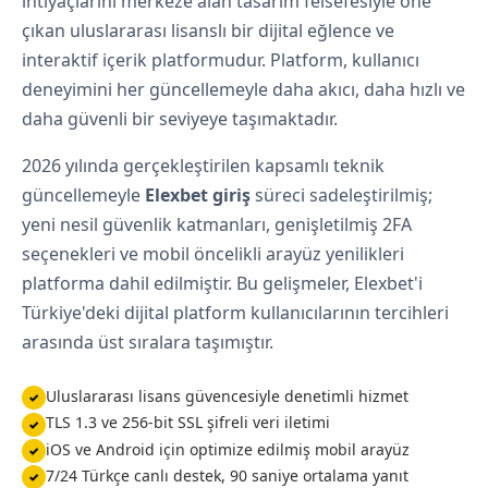
ihtiyaçlarını merkeze alan tasarım felsefesiyle öne
çıkan uluslararası lisanslı bir dijital eğlence ve
interaktif içerik platformudur. Platform, kullanıcı
deneyimini her güncellemeyle daha akıcı, daha hızlı ve
daha güvenli bir seviyeye taşımaktadır.
2026 yılında gerçekleştirilen kapsamlı teknik
güncellemeyle
Elexbet giriş
süreci sadeleştirilmiş;
yeni nesil güvenlik katmanları, genişletilmiş 2FA
seçenekleri ve mobil öncelikli arayüz yenilikleri
platforma dahil edilmiştir. Bu gelişmeler, Elexbet'i
Türkiye'deki dijital platform kullanıcılarının tercihleri
arasında üst sıralara taşımıştır.
Uluslararası lisans güvencesiyle denetimli hizmet
✓
TLS 1.3 ve 256-bit SSL şifreli veri iletimi
✓
iOS ve Android için optimize edilmiş mobil arayüz
✓
7/24 Türkçe canlı destek, 90 saniye ortalama yanıt
✓