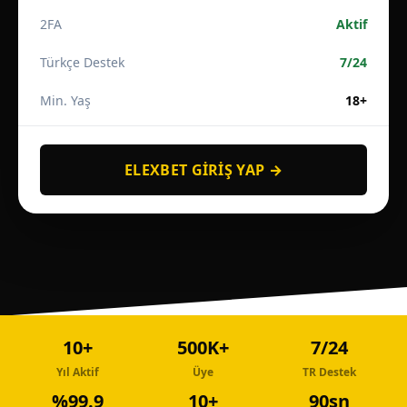
2FA
Aktif
Türkçe Destek
7/24
Min. Yaş
18+
ELEXBET GİRİŞ YAP →
10+
500K+
7/24
Yıl Aktif
Üye
TR Destek
%99.9
10+
90sn