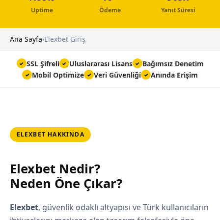
Uptime
Ödeme
Yanıt Süresi
Ana Sayfa
›
Elexbet Giriş
SSL Şifreli
Uluslararası Lisans
Bağımsız Denetim
✓
✓
✓
Mobil Optimize
Veri Güvenliği
Anında Erişim
✓
✓
✓
ELEXBET HAKKINDA
Elexbet Nedir?
Neden Öne Çıkar?
Elexbet
, güvenlik odaklı altyapısı ve Türk kullanıcıların