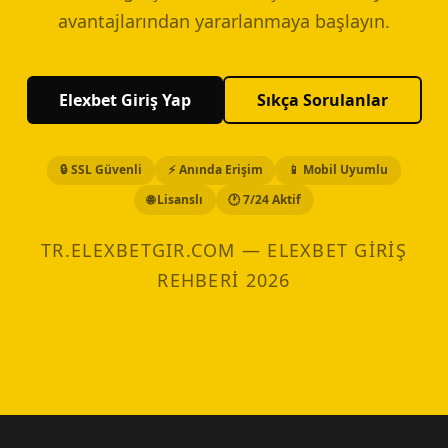
avantajlarından yararlanmaya başlayın.
Elexbet Giriş Yap
Sıkça Sorulanlar
🔒 SSL Güvenli
⚡ Anında Erişim
📱 Mobil Uyumlu
🌐 Lisanslı
🕐 7/24 Aktif
TR.ELEXBETGIR.COM — ELEXBET GİRİŞ
REHBERİ 2026