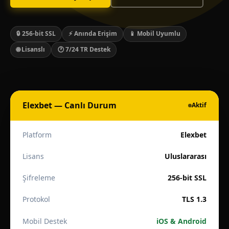
🔒 256-bit SSL
⚡ Anında Erişim
📱 Mobil Uyumlu
🌐 Lisanslı
🕐 7/24 TR Destek
Elexbet — Canlı Durum
Aktif
Platform
Elexbet
Lisans
Uluslararası
Şifreleme
256-bit SSL
Protokol
TLS 1.3
Mobil Destek
iOS & Android