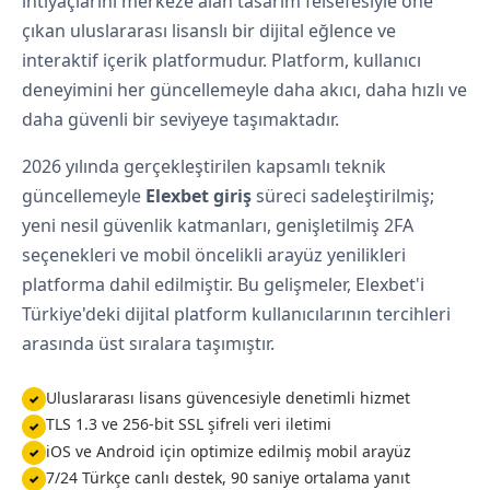
ihtiyaçlarını merkeze alan tasarım felsefesiyle öne
çıkan uluslararası lisanslı bir dijital eğlence ve
interaktif içerik platformudur. Platform, kullanıcı
deneyimini her güncellemeyle daha akıcı, daha hızlı ve
daha güvenli bir seviyeye taşımaktadır.
2026 yılında gerçekleştirilen kapsamlı teknik
güncellemeyle
Elexbet giriş
süreci sadeleştirilmiş;
yeni nesil güvenlik katmanları, genişletilmiş 2FA
seçenekleri ve mobil öncelikli arayüz yenilikleri
platforma dahil edilmiştir. Bu gelişmeler, Elexbet'i
Türkiye'deki dijital platform kullanıcılarının tercihleri
arasında üst sıralara taşımıştır.
Uluslararası lisans güvencesiyle denetimli hizmet
✓
TLS 1.3 ve 256-bit SSL şifreli veri iletimi
✓
iOS ve Android için optimize edilmiş mobil arayüz
✓
7/24 Türkçe canlı destek, 90 saniye ortalama yanıt
✓