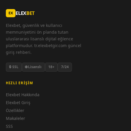
ELEX
BET
EX
Elexbet, güvenlik ve kullanıcı
memnuniyetini ön planda tutan
uluslararası lisanslı dijital eğlence
platformudur. tr.elexbetgir.com güncel
giriş rehberi.
🔒 SSL
🌐 Lisanslı
18+
7/24
HIZLI ERIŞIM
Elexbet Hakkında
Elexbet Giriş
Özellikler
Makaleler
SSS