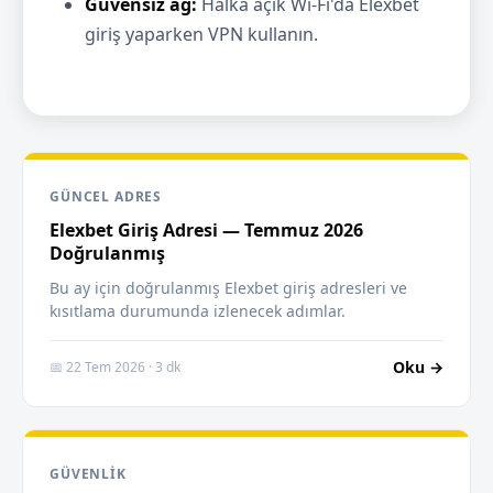
Güvensiz ağ:
Halka açık Wi-Fi'da Elexbet
giriş yaparken VPN kullanın.
GÜNCEL ADRES
Elexbet Giriş Adresi — Temmuz 2026
Doğrulanmış
Bu ay için doğrulanmış Elexbet giriş adresleri ve
kısıtlama durumunda izlenecek adımlar.
Oku →
📅 22 Tem 2026 · 3 dk
GÜVENLIK