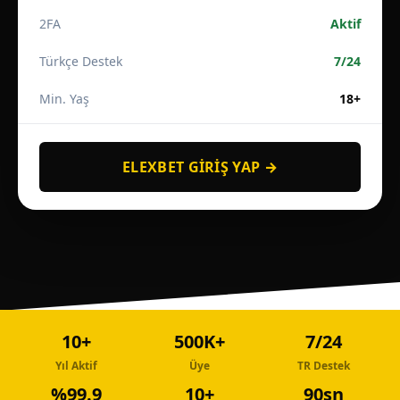
2FA
Aktif
Türkçe Destek
7/24
Min. Yaş
18+
ELEXBET GİRİŞ YAP →
10+
500K+
7/24
Yıl Aktif
Üye
TR Destek
%99.9
10+
90sn