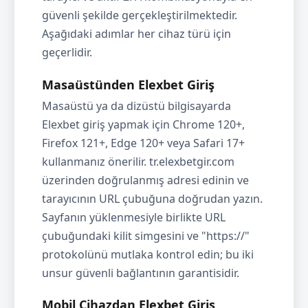
güvenli şekilde gerçekleştirilmektedir.
Aşağıdaki adımlar her cihaz türü için
geçerlidir.
Masaüstünden Elexbet Giriş
Masaüstü ya da dizüstü bilgisayarda
Elexbet giriş yapmak için Chrome 120+,
Firefox 121+, Edge 120+ veya Safari 17+
kullanmanız önerilir. tr.elexbetgir.com
üzerinden doğrulanmış adresi edinin ve
tarayıcının URL çubuğuna doğrudan yazın.
Sayfanın yüklenmesiyle birlikte URL
çubuğundaki kilit simgesini ve "https://"
protokolünü mutlaka kontrol edin; bu iki
unsur güvenli bağlantının garantisidir.
Mobil Cihazdan Elexbet Giriş