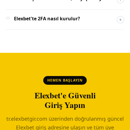
tüm özelliklere erişebilirsiniz.
adres üzerinden Kayıt Ol butonuna tıklayın, formu
doldurun ve e-posta veya SMS doğrulamasını
tamamlayın. Hesabınız hemen aktif olur ve hoş geldin
Elexbet giriş ekranındaki "Şifremi Unuttum"
08
Elexbet'te 2FA nasıl kurulur?
avantajlarına anında kavuşursunuz.
bağlantısına tıklayın. Üyelik e-posta adresinize
sıfırlama bağlantısı gönderilecektir. Bağlantı 15 dakika
geçerlidir. E-posta gelmezse spam klasörünüzü
Elexbet hesabınıza giriş yapın, sağ üstteki profil
kontrol edin; sorun devam ederse Elexbet canlı
menüsünden Güvenlik Ayarları'na gidin ve İki Faktörlü
desteğe başvurun.
Doğrulama seçeneğini aktif hale getirin. SMS veya
authenticator uygulama seçeneklerinden birini tercih
edin. SMS'e kıyasla authenticator uygulaması (Google,
Microsoft) SIM swap saldırılarına karşı çok daha
güvenlidir.
HEMEN BAŞLAYIN
Elexbet'e Güvenli
Giriş Yapın
tr.elexbetgir.com üzerinden doğrulanmış güncel
Elexbet giriş adresine ulaşın ve tüm üye