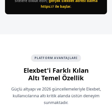
sitelere dikkat edin;
gerçek Elexbet adresi daima
https:// ile başlar.
PLATFORM AVANTAJLARI
Elexbet'i Farklı Kılan
Altı Temel Özellik
Güçlü altyapı ve 2026 güncellemeleriyle Elexbet,
kullanıcılarına altı kritik alanda üstün deneyim
sunmaktadır.