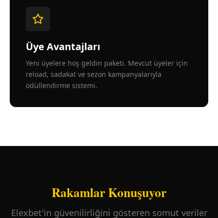
Üye Avantajları
Yeni üyelere hoş geldin paketi. Mevcut üyeler için
reload, sadakat ve sezon kampanyalarıyla
ödüllendirme sistemi.
Rakamlar Konuşuyor
Elexbet'in güvenilirliğini gösteren somut veriler