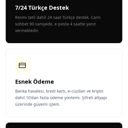
7/24 Türkçe Destek
Resmi tatil dahil 24 saat Türkçe destek. Canlı
sohbet 90 saniyede, e-posta 4 saatte yanıt
vermektedir.
Esnek Ödeme
Banka havalesi, kredi kartı, e-cüzdan ve kripto
dahil 10'dan fazla ödeme yöntemi. Şifreli altyapı
üzerinde güvenli işlem.