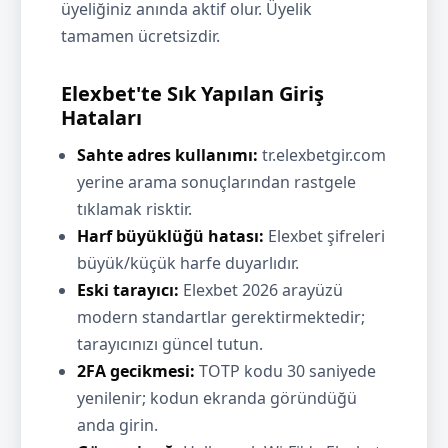
üyeliğiniz anında aktif olur. Üyelik
tamamen ücretsizdir.
Elexbet'te Sık Yapılan Giriş
Hataları
Sahte adres kullanımı:
tr.elexbetgir.com
yerine arama sonuçlarından rastgele
tıklamak risktir.
Harf büyüklüğü hatası:
Elexbet şifreleri
büyük/küçük harfe duyarlıdır.
Eski tarayıcı:
Elexbet 2026 arayüzü
modern standartlar gerektirmektedir;
tarayıcınızı güncel tutun.
2FA gecikmesi:
TOTP kodu 30 saniyede
yenilenir; kodun ekranda göründüğü
anda girin.