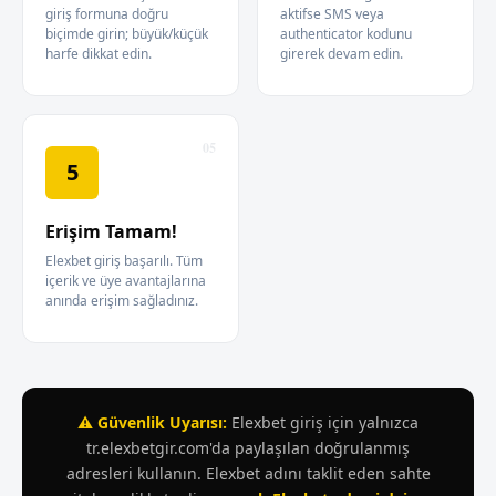
giriş formuna doğru
aktifse SMS veya
biçimde girin; büyük/küçük
authenticator kodunu
harfe dikkat edin.
girerek devam edin.
5
Erişim Tamam!
Elexbet giriş başarılı. Tüm
içerik ve üye avantajlarına
anında erişim sağladınız.
⚠ Güvenlik Uyarısı:
Elexbet giriş için yalnızca
tr.elexbetgir.com'da paylaşılan doğrulanmış
adresleri kullanın. Elexbet adını taklit eden sahte