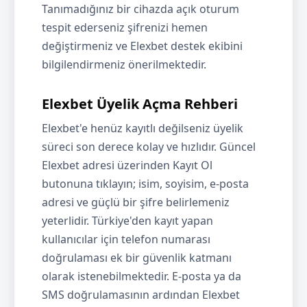
Tanımadığınız bir cihazda açık oturum
tespit ederseniz şifrenizi hemen
değiştirmeniz ve Elexbet destek ekibini
bilgilendirmeniz önerilmektedir.
Elexbet Üyelik Açma Rehberi
Elexbet'e henüz kayıtlı değilseniz üyelik
süreci son derece kolay ve hızlıdır. Güncel
Elexbet adresi üzerinden Kayıt Ol
butonuna tıklayın; isim, soyisim, e-posta
adresi ve güçlü bir şifre belirlemeniz
yeterlidir. Türkiye'den kayıt yapan
kullanıcılar için telefon numarası
doğrulaması ek bir güvenlik katmanı
olarak istenebilmektedir. E-posta ya da
SMS doğrulamasının ardından Elexbet