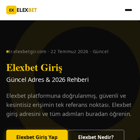
ELEX
BET
EX
tr.elexbetgir.com · 22 Temmuz 2026 · Güncel
Elexbet Giriş
Güncel Adres & 2026 Rehberi
Elexbet platformuna doğrulanmış, güvenli ve
kesintisiz erişimin tek referans noktası. Elexbet
giriş adresini ve tüm adımları buradan öğrenin.
Elexbet Giriş Yap
Elexbet Nedir?