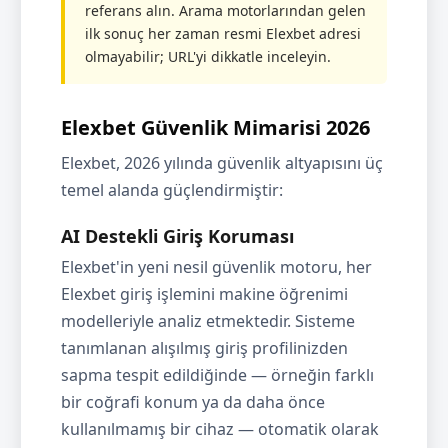
referans alın. Arama motorlarından gelen
ilk sonuç her zaman resmi Elexbet adresi
olmayabilir; URL'yi dikkatle inceleyin.
Elexbet Güvenlik Mimarisi 2026
Elexbet, 2026 yılında güvenlik altyapısını üç
temel alanda güçlendirmiştir:
AI Destekli Giriş Koruması
Elexbet'in yeni nesil güvenlik motoru, her
Elexbet giriş işlemini makine öğrenimi
modelleriyle analiz etmektedir. Sisteme
tanımlanan alışılmış giriş profilinizden
sapma tespit edildiğinde — örneğin farklı
bir coğrafi konum ya da daha önce
kullanılmamış bir cihaz — otomatik olarak