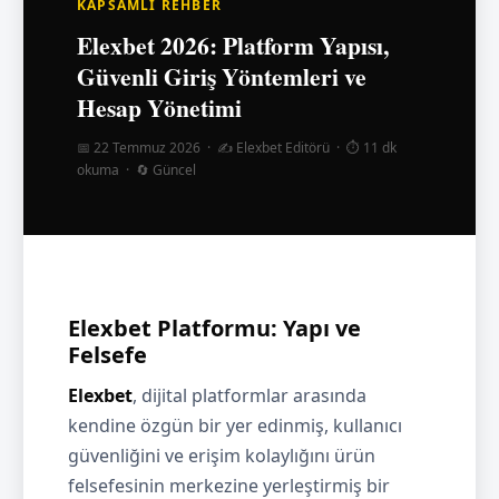
KAPSAMLI REHBER
Elexbet 2026: Platform Yapısı,
Güvenli Giriş Yöntemleri ve
Hesap Yönetimi
📅 22 Temmuz 2026 · ✍ Elexbet Editörü · ⏱ 11 dk
okuma · 🔄 Güncel
Elexbet Platformu: Yapı ve
Felsefe
Elexbet
, dijital platformlar arasında
kendine özgün bir yer edinmiş, kullanıcı
güvenliğini ve erişim kolaylığını ürün
felsefesinin merkezine yerleştirmiş bir