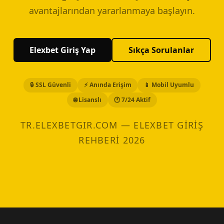
avantajlarından yararlanmaya başlayın.
Elexbet Giriş Yap
Sıkça Sorulanlar
🔒 SSL Güvenli
⚡ Anında Erişim
📱 Mobil Uyumlu
🌐 Lisanslı
🕐 7/24 Aktif
TR.ELEXBETGIR.COM — ELEXBET GİRİŞ
REHBERİ 2026