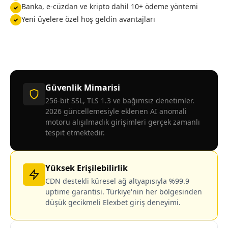
Banka, e-cüzdan ve kripto dahil 10+ ödeme yöntemi
✓
Yeni üyelere özel hoş geldin avantajları
✓
Güvenlik Mimarisi
256-bit SSL, TLS 1.3 ve bağımsız denetimler.
2026 güncellemesiyle eklenen AI anomali
motoru alışılmadık girişimleri gerçek zamanlı
tespit etmektedir.
Yüksek Erişilebilirlik
CDN destekli küresel ağ altyapısıyla %99.9
uptime garantisi. Türkiye'nin her bölgesinden
düşük gecikmeli Elexbet giriş deneyimi.