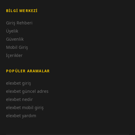
BILGI MERKEZI
Giriş Rehberi
Üyelik
Güvenlik
Mobil Giriş
İçerikler
POPÜLER ARAMALAR
elexbet giriş
elexbet güncel adres
elexbet nedir
elexbet mobil giriş
elexbet yardım