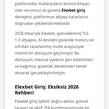
platformdur. Kullanıcıların birincil ihtiyacı
olan sorunsuz ve güvenli
Elexbet giriş
deneyimi, platformun altyapı kararlarını
doğrudan şekillendirmektedir.
2026 itibarıyla Elexbet, güncellenmiş TLS
1.3 altyapısı, AI destekli güvenlik motoru ve
sıfırdan tasarlanmış mobil arayüzüyle
önemli bir dönüşüm geçirmiştir. Bu
dönüşüm, mevcut üyelerin geri bildirimleri
ve bağımsız güvenlik denetimleri temel
alınarak gerçekleştirilmiştir.
Elexbet Giriş: Eksiksiz 2026
Rehberi
Elexbet giriş işlemi; doğru adres, güncel
tarayıcı ve aktif 2FA kombinasyonuyla en