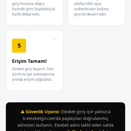
giriş formuna doğru
aktifse SMS veya
biçimde girin; büyük/küçük
authenticator kodunu
harfe dikkat edin.
girerek devam edin.
5
Erişim Tamam!
Elexbet giriş başarılı. Tüm
içerik ve üye avantajlarına
anında erişim sağladınız.
⚠ Güvenlik Uyarısı:
Elexbet giriş için yalnızca
tr.elexbetgir.com'da paylaşılan doğrulanmış
adresleri kullanın. Elexbet adını taklit eden sahte