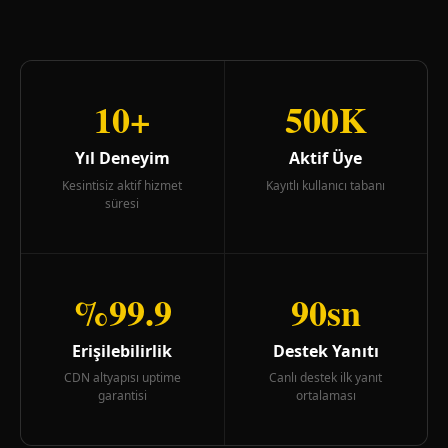
10+
500K
Yıl Deneyim
Aktif Üye
Kesintisiz aktif hizmet
Kayıtlı kullanıcı tabanı
süresi
%99.9
90sn
Erişilebilirlik
Destek Yanıtı
CDN altyapısı uptime
Canlı destek ilk yanıt
garantisi
ortalaması