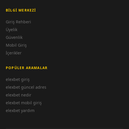
BILGI MERKEZI
Giriş Rehberi
Üyelik
Güvenlik
Mobil Giriş
İçerikler
POPÜLER ARAMALAR
elexbet giriş
elexbet güncel adres
elexbet nedir
elexbet mobil giriş
elexbet yardım