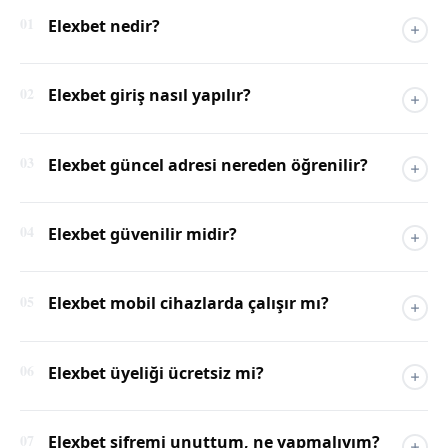
01
Elexbet nedir?
Elexbet, uluslararası lisans kapsamında faaliyet
02
Elexbet giriş nasıl yapılır?
gösteren, Türk kullanıcılara tam Türkçe arayüz ve 7/24
destek sunan dijital eğlence ve interaktif içerik
platformudur. Güvenlik odaklı altyapısı ve kesintisiz
tr.elexbetgir.com üzerinden doğrulanmış güncel
03
Elexbet güncel adresi nereden öğrenilir?
erişim altyapısıyla kullanıcı memnuniyetini öncelikli
Elexbet giriş adresini edinin. Adresi tarayıcınıza
hedef olarak benimseyen Elexbet, yıllar içinde güçlü
doğrudan yazın; URL'de kilit simgesi ve "https://"
bir üye tabanı oluşturmuştur.
olduğunu doğrulayın. Kullanıcı adı ve şifrenizi giriş
Elexbet güncel giriş adresi için tr.elexbetgir.com
04
Elexbet güvenilir midir?
formuna girin, Giriş butonuna tıklayın. 2FA aktifse
sayfasını düzenli olarak takip edin. Adres değişiklikleri
SMS ya da authenticator kodunuzu da girerek işlemi
anlık olarak güncellenmektedir. Arama motorlarından
tamamlayın.
ulaşılan sonuçlar her zaman resmi adres
Evet. Elexbet, uluslararası lisans çerçevesinde faaliyet
05
Elexbet mobil cihazlarda çalışır mı?
olmayabileceğinden, doğrulama için bu sayfayı
göstermekte olup bağımsız güvenlik denetimlerinden
kullanın ve adresi tarayıcınızda yer imi olarak
geçmektedir. 256-bit SSL şifreleme, TLS 1.3 protokolü
kaydedin.
ve yapay zeka destekli anomali tespiti, platformun
Evet. Elexbet'in 2026'da yenilenen duyarlı (responsive)
06
Elexbet üyeliği ücretsiz mi?
güvenlik standartlarını yüksek tutmaktadır.
arayüzü iOS ve Android'in tüm güncel sürümlerinde
sorunsuz çalışmaktadır. Ek uygulama indirmeye gerek
kalmadan mobil tarayıcıdan Elexbet giriş yapabilir,
Evet, Elexbet üyeliği tamamen ücretsizdir. Güncel
07
Elexbet şifremi unuttum, ne yapmalıyım?