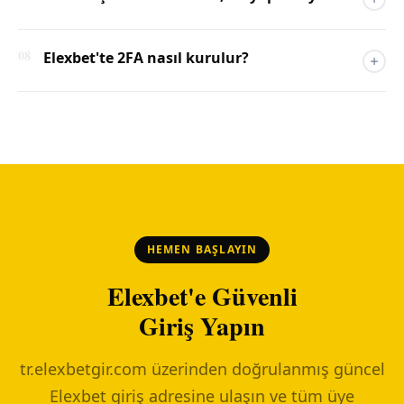
tüm özelliklere erişebilirsiniz.
adres üzerinden Kayıt Ol butonuna tıklayın, formu
doldurun ve e-posta veya SMS doğrulamasını
tamamlayın. Hesabınız hemen aktif olur ve hoş geldin
Elexbet giriş ekranındaki "Şifremi Unuttum"
08
Elexbet'te 2FA nasıl kurulur?
avantajlarına anında kavuşursunuz.
bağlantısına tıklayın. Üyelik e-posta adresinize
sıfırlama bağlantısı gönderilecektir. Bağlantı 15 dakika
geçerlidir. E-posta gelmezse spam klasörünüzü
Elexbet hesabınıza giriş yapın, sağ üstteki profil
kontrol edin; sorun devam ederse Elexbet canlı
menüsünden Güvenlik Ayarları'na gidin ve İki Faktörlü
desteğe başvurun.
Doğrulama seçeneğini aktif hale getirin. SMS veya
authenticator uygulama seçeneklerinden birini tercih
edin. SMS'e kıyasla authenticator uygulaması (Google,
Microsoft) SIM swap saldırılarına karşı çok daha
güvenlidir.
HEMEN BAŞLAYIN
Elexbet'e Güvenli
Giriş Yapın
tr.elexbetgir.com üzerinden doğrulanmış güncel
Elexbet giriş adresine ulaşın ve tüm üye