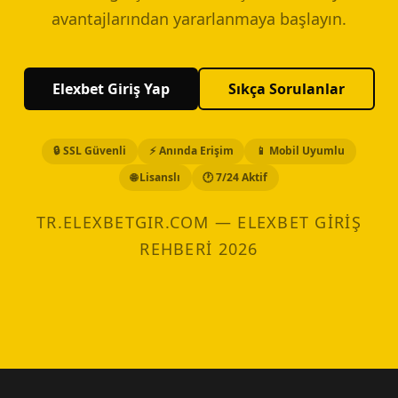
avantajlarından yararlanmaya başlayın.
Elexbet Giriş Yap
Sıkça Sorulanlar
🔒 SSL Güvenli
⚡ Anında Erişim
📱 Mobil Uyumlu
🌐 Lisanslı
🕐 7/24 Aktif
TR.ELEXBETGIR.COM — ELEXBET GİRİŞ
REHBERİ 2026