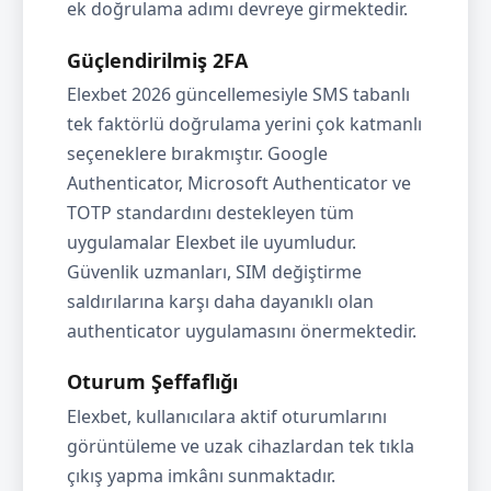
ek doğrulama adımı devreye girmektedir.
Güçlendirilmiş 2FA
Elexbet 2026 güncellemesiyle SMS tabanlı
tek faktörlü doğrulama yerini çok katmanlı
seçeneklere bırakmıştır. Google
Authenticator, Microsoft Authenticator ve
TOTP standardını destekleyen tüm
uygulamalar Elexbet ile uyumludur.
Güvenlik uzmanları, SIM değiştirme
saldırılarına karşı daha dayanıklı olan
authenticator uygulamasını önermektedir.
Oturum Şeffaflığı
Elexbet, kullanıcılara aktif oturumlarını
görüntüleme ve uzak cihazlardan tek tıkla
çıkış yapma imkânı sunmaktadır.