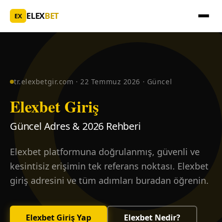
ELEX
BET
EX
tr.elexbetgir.com · 22 Temmuz 2026 · Güncel
Elexbet Giriş
Güncel Adres & 2026 Rehberi
Elexbet platformuna doğrulanmış, güvenli ve
kesintisiz erişimin tek referans noktası. Elexbet
giriş adresini ve tüm adımları buradan öğrenin.
Elexbet Giriş Yap
Elexbet Nedir?