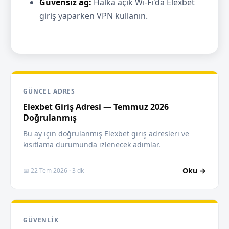
Güvensiz ağ:
Halka açık Wi-Fi'da Elexbet
giriş yaparken VPN kullanın.
GÜNCEL ADRES
Elexbet Giriş Adresi — Temmuz 2026
Doğrulanmış
Bu ay için doğrulanmış Elexbet giriş adresleri ve
kısıtlama durumunda izlenecek adımlar.
Oku →
📅 22 Tem 2026 · 3 dk
GÜVENLIK