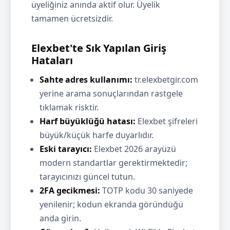
üyeliğiniz anında aktif olur. Üyelik
tamamen ücretsizdir.
Elexbet'te Sık Yapılan Giriş
Hataları
Sahte adres kullanımı:
tr.elexbetgir.com
yerine arama sonuçlarından rastgele
tıklamak risktir.
Harf büyüklüğü hatası:
Elexbet şifreleri
büyük/küçük harfe duyarlıdır.
Eski tarayıcı:
Elexbet 2026 arayüzü
modern standartlar gerektirmektedir;
tarayıcınızı güncel tutun.
2FA gecikmesi:
TOTP kodu 30 saniyede
yenilenir; kodun ekranda göründüğü
anda girin.