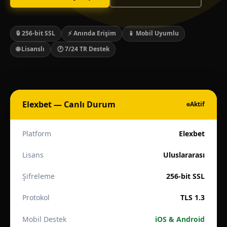
🔒 256-bit SSL
⚡ Anında Erişim
📱 Mobil Uyumlu
🌐 Lisanslı
🕐 7/24 TR Destek
Elexbet — Canlı Durum
Aktif
Platform
Elexbet
Lisans
Uluslararası
Şifreleme
256-bit SSL
Protokol
TLS 1.3
Mobil Destek
iOS & Android