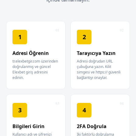
1
2
Adresi Öğrenin
Tarayıcıya Yazın
tr.elexbetgir.com üzerinden
Adresi doğrudan URL
doğrulanmış ve güncel
çubuğuna yazın. Kilit
Elexbet giriş adresini
simgesi ve https:// güvenli
edinin.
bağlantıyı onaylar.
3
4
Bilgileri Girin
2FA Doğrula
Kullanıcı adı ve şifrenizi
İki faktörlü doğrulama