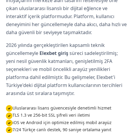
ihtiyaçlarını merkeze alan tasarım felsefesiyle öne
çıkan uluslararası lisanslı bir dijital eğlence ve
interaktif içerik platformudur. Platform, kullanıcı
deneyimini her güncellemeyle daha akıcı, daha hızlı ve
daha güvenli bir seviyeye taşımaktadır.
2026 yılında gerçekleştirilen kapsamlı teknik
güncellemeyle
Elexbet giriş
süreci sadeleştirilmiş;
yeni nesil güvenlik katmanları, genişletilmiş 2FA
seçenekleri ve mobil öncelikli arayüz yenilikleri
platforma dahil edilmiştir. Bu gelişmeler, Elexbet'i
Türkiye'deki dijital platform kullanıcılarının tercihleri
arasında üst sıralara taşımıştır.
Uluslararası lisans güvencesiyle denetimli hizmet
✓
TLS 1.3 ve 256-bit SSL şifreli veri iletimi
✓
iOS ve Android için optimize edilmiş mobil arayüz
✓
7/24 Türkçe canlı destek, 90 saniye ortalama yanıt
✓