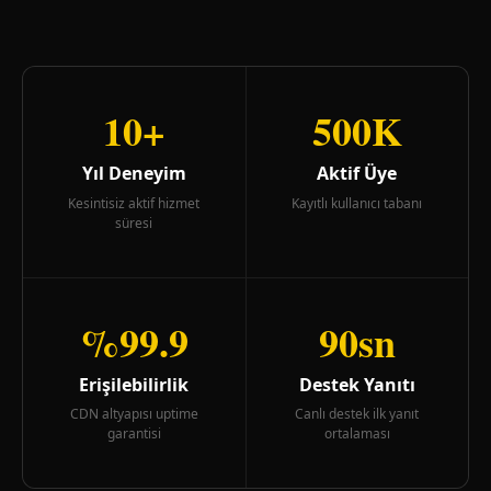
10+
500K
Yıl Deneyim
Aktif Üye
Kesintisiz aktif hizmet
Kayıtlı kullanıcı tabanı
süresi
%99.9
90sn
Erişilebilirlik
Destek Yanıtı
CDN altyapısı uptime
Canlı destek ilk yanıt
garantisi
ortalaması