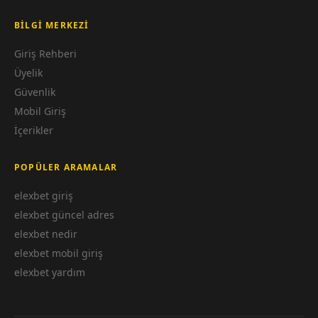
BILGI MERKEZI
Giriş Rehberi
Üyelik
Güvenlik
Mobil Giriş
İçerikler
POPÜLER ARAMALAR
elexbet giriş
elexbet güncel adres
elexbet nedir
elexbet mobil giriş
elexbet yardım