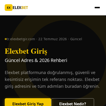
ELEX
BET
EX
tr.elexbetgir.com · 22 Temmuz 2026 · Güncel
Elexbet Giriş
Güncel Adres & 2026 Rehberi
Elexbet platformuna doğrulanmış, güvenli ve
kesintisiz erişimin tek referans noktası. Elexbet
giriş adresini ve tüm adımları buradan öğrenin.
Elexbet Giriş Yap
Elexbet Nedir?