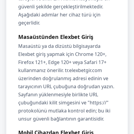
güvenli şekilde gerçekleştirilmektedir.
Aşağıdaki adımlar her cihaz türü için
geçerlidir.
Masaüstünden Elexbet Giriş
Masaüstü ya da dizüstü bilgisayarda
Elexbet giriş yapmak için Chrome 120+,
Firefox 121+, Edge 120+ veya Safari 17+
kullanmanız önerilir. tr.elexbetgir.com
üzerinden doğrulanmış adresi edinin ve
tarayıcının URL çubuğuna doğrudan yazın.
Sayfanın yüklenmesiyle birlikte URL
çubuğundaki kilit simgesini ve "https://"
protokolünü mutlaka kontrol edin; bu iki
unsur güvenli bağlantının garantisidir.
Mobil Cihazdan Elexbet Giriş