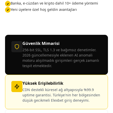
Banka, e-cüzdan ve kripto dahil 10+ ödeme yöntemi
✓
Yeni üyelere özel hoş geldin avantajları
✓
Güvenlik Mimarisi
256-bit SSL, TLS 1.3 ve bağımsız denetimler.
2026 güncellemesiyle eklenen AI anomali
motoru alışılmadık girişimleri gerçek zamanlı
tespit etmektedir.
Yüksek Erişilebilirlik
CDN destekli küresel ağ altyapısıyla %99.9
uptime garantisi. Türkiye'nin her bölgesinden
düşük gecikmeli Elexbet giriş deneyimi.