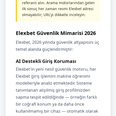
referans alın. Arama motorlarından gelen
ilk sonuç her zaman resmi Elexbet adresi
olmayabilir; URL'yi dikkatle inceleyin.
Elexbet Güvenlik Mimarisi 2026
Elexbet, 2026 yılında güvenlik altyapısını üç
temel alanda güçlendirmiştir:
AI Destekli Giriş Koruması
Elexbet'in yeni nesil güvenlik motoru, her
Elexbet giriş işlemini makine öğrenimi
modelleriyle analiz etmektedir. Sisteme
tanımlanan alışılmış giriş profilinizden
sapma tespit edildiğinde — örneğin farklı
bir coğrafi konum ya da daha önce
kullanılmamış bir cihaz — otomatik olarak