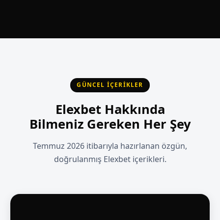
GÜNCEL İÇERIKLER
Elexbet Hakkında
Bilmeniz Gereken Her Şey
Temmuz 2026 itibarıyla hazırlanan özgün,
doğrulanmış Elexbet içerikleri.