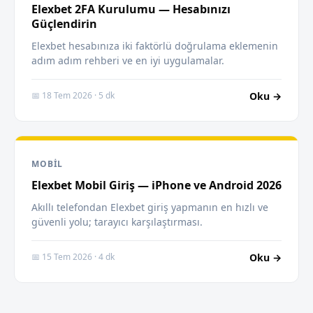
Elexbet 2FA Kurulumu — Hesabınızı
Güçlendirin
Elexbet hesabınıza iki faktörlü doğrulama eklemenin
adım adım rehberi ve en iyi uygulamalar.
Oku →
📅 18 Tem 2026 · 5 dk
MOBIL
Elexbet Mobil Giriş — iPhone ve Android 2026
Akıllı telefondan Elexbet giriş yapmanın en hızlı ve
güvenli yolu; tarayıcı karşılaştırması.
Oku →
📅 15 Tem 2026 · 4 dk