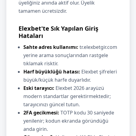
üyeliğiniz anında aktif olur. Üyelik
tamamen ücretsizdir.
Elexbet'te Sık Yapılan Giriş
Hataları
Sahte adres kullanımı:
tr.elexbetgir.com
yerine arama sonuçlarından rastgele
tıklamak risktir.
Harf büyüklüğü hatası:
Elexbet şifreleri
büyük/küçük harfe duyarlıdır.
Eski tarayıcı:
Elexbet 2026 arayüzü
modern standartlar gerektirmektedir;
tarayıcınızı güncel tutun.
2FA gecikmesi:
TOTP kodu 30 saniyede
yenilenir; kodun ekranda göründüğü
anda girin.