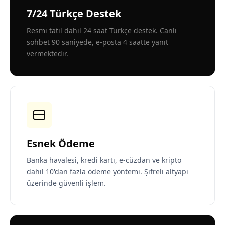
7/24 Türkçe Destek
Resmi tatil dahil 24 saat Türkçe destek. Canlı
sohbet 90 saniyede, e-posta 4 saatte yanıt
vermektedir.
Esnek Ödeme
Banka havalesi, kredi kartı, e-cüzdan ve kripto
dahil 10'dan fazla ödeme yöntemi. Şifreli altyapı
üzerinde güvenli işlem.