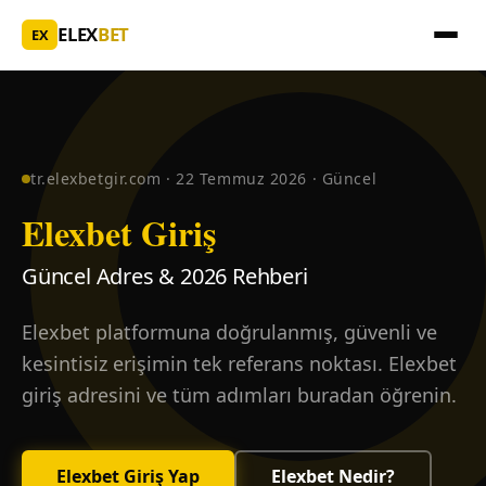
ELEX
BET
EX
tr.elexbetgir.com · 22 Temmuz 2026 · Güncel
Elexbet Giriş
Güncel Adres & 2026 Rehberi
Elexbet platformuna doğrulanmış, güvenli ve
kesintisiz erişimin tek referans noktası. Elexbet
giriş adresini ve tüm adımları buradan öğrenin.
Elexbet Giriş Yap
Elexbet Nedir?