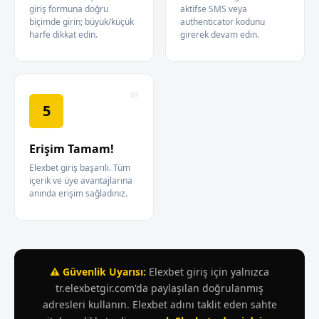
giriş formuna doğru
aktifse SMS veya
biçimde girin; büyük/küçük
authenticator kodunu
harfe dikkat edin.
girerek devam edin.
5
Erişim Tamam!
Elexbet giriş başarılı. Tüm
içerik ve üye avantajlarına
anında erişim sağladınız.
⚠ Güvenlik Uyarısı:
Elexbet giriş için yalnızca
tr.elexbetgir.com'da paylaşılan doğrulanmış
adresleri kullanın. Elexbet adını taklit eden sahte