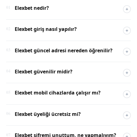
01
Elexbet nedir?
Elexbet, uluslararası lisans kapsamında faaliyet
02
Elexbet giriş nasıl yapılır?
gösteren, Türk kullanıcılara tam Türkçe arayüz ve 7/24
destek sunan dijital eğlence ve interaktif içerik
platformudur. Güvenlik odaklı altyapısı ve kesintisiz
tr.elexbetgir.com üzerinden doğrulanmış güncel
03
Elexbet güncel adresi nereden öğrenilir?
erişim altyapısıyla kullanıcı memnuniyetini öncelikli
Elexbet giriş adresini edinin. Adresi tarayıcınıza
hedef olarak benimseyen Elexbet, yıllar içinde güçlü
doğrudan yazın; URL'de kilit simgesi ve "https://"
bir üye tabanı oluşturmuştur.
olduğunu doğrulayın. Kullanıcı adı ve şifrenizi giriş
Elexbet güncel giriş adresi için tr.elexbetgir.com
04
Elexbet güvenilir midir?
formuna girin, Giriş butonuna tıklayın. 2FA aktifse
sayfasını düzenli olarak takip edin. Adres değişiklikleri
SMS ya da authenticator kodunuzu da girerek işlemi
anlık olarak güncellenmektedir. Arama motorlarından
tamamlayın.
ulaşılan sonuçlar her zaman resmi adres
Evet. Elexbet, uluslararası lisans çerçevesinde faaliyet
05
Elexbet mobil cihazlarda çalışır mı?
olmayabileceğinden, doğrulama için bu sayfayı
göstermekte olup bağımsız güvenlik denetimlerinden
kullanın ve adresi tarayıcınızda yer imi olarak
geçmektedir. 256-bit SSL şifreleme, TLS 1.3 protokolü
kaydedin.
ve yapay zeka destekli anomali tespiti, platformun
Evet. Elexbet'in 2026'da yenilenen duyarlı (responsive)
06
Elexbet üyeliği ücretsiz mi?
güvenlik standartlarını yüksek tutmaktadır.
arayüzü iOS ve Android'in tüm güncel sürümlerinde
sorunsuz çalışmaktadır. Ek uygulama indirmeye gerek
kalmadan mobil tarayıcıdan Elexbet giriş yapabilir,
Evet, Elexbet üyeliği tamamen ücretsizdir. Güncel
07
Elexbet şifremi unuttum, ne yapmalıyım?