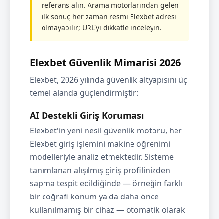
referans alın. Arama motorlarından gelen
ilk sonuç her zaman resmi Elexbet adresi
olmayabilir; URL'yi dikkatle inceleyin.
Elexbet Güvenlik Mimarisi 2026
Elexbet, 2026 yılında güvenlik altyapısını üç
temel alanda güçlendirmiştir:
AI Destekli Giriş Koruması
Elexbet'in yeni nesil güvenlik motoru, her
Elexbet giriş işlemini makine öğrenimi
modelleriyle analiz etmektedir. Sisteme
tanımlanan alışılmış giriş profilinizden
sapma tespit edildiğinde — örneğin farklı
bir coğrafi konum ya da daha önce
kullanılmamış bir cihaz — otomatik olarak