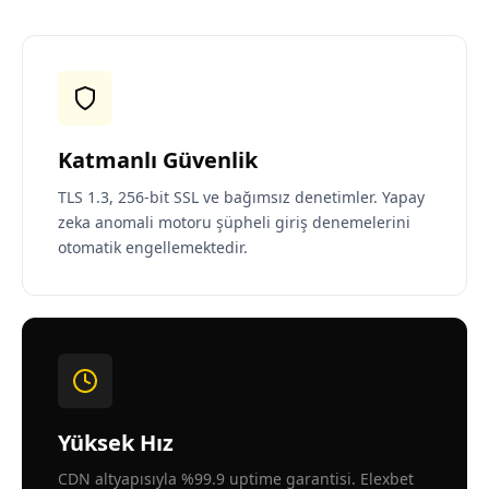
Katmanlı Güvenlik
TLS 1.3, 256-bit SSL ve bağımsız denetimler. Yapay
zeka anomali motoru şüpheli giriş denemelerini
otomatik engellemektedir.
Yüksek Hız
CDN altyapısıyla %99.9 uptime garantisi. Elexbet