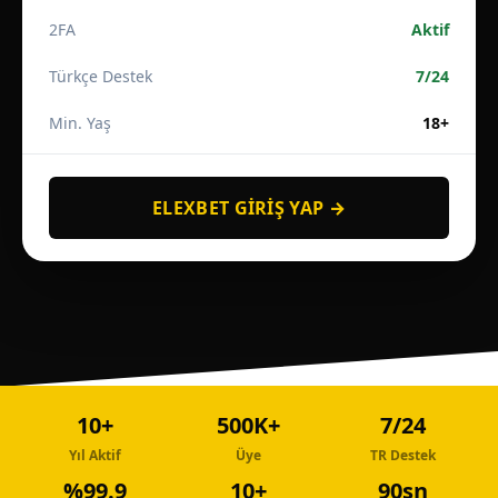
2FA
Aktif
Türkçe Destek
7/24
Min. Yaş
18+
ELEXBET GİRİŞ YAP →
10+
500K+
7/24
Yıl Aktif
Üye
TR Destek
%99.9
10+
90sn