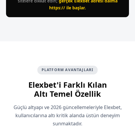
sitelere dikkat edin;
gerçek Elexbet adresi daima
https:// ile başlar.
PLATFORM AVANTAJLARI
Elexbet'i Farklı Kılan
Altı Temel Özellik
Güçlü altyapı ve 2026 güncellemeleriyle Elexbet,
kullanıcılarına altı kritik alanda üstün deneyim
sunmaktadır.