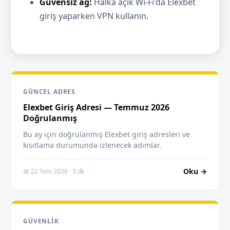
Güvensiz ağ:
Halka açık Wi-Fi'da Elexbet
giriş yaparken VPN kullanın.
GÜNCEL ADRES
Elexbet Giriş Adresi — Temmuz 2026
Doğrulanmış
Bu ay için doğrulanmış Elexbet giriş adresleri ve
kısıtlama durumunda izlenecek adımlar.
Oku →
📅 22 Tem 2026 · 3 dk
GÜVENLIK