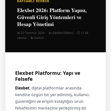
KAPSAMLI REHBER
Elexbet 2026: Platform Yapısı,
Güvenli Giriş Yöntemleri ve
Hesap Yönetimi
📅 22 Temmuz 2026 · ✍ Elexbet Editörü · ⏱ 11 dk
okuma · 🔄 Güncel
Elexbet Platformu: Yapı ve
Felsefe
Elexbet
, dijital platformlar arasında
kendine özgün bir yer edinmiş, kullanıcı
güvenliğini ve erişim kolaylığını ürün
felsefesinin merkezine yerleştirmiş bir