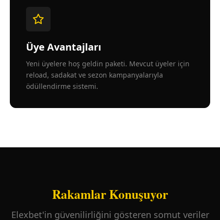
Üye Avantajları
Yeni üyelere hoş geldin paketi. Mevcut üyeler için
reload, sadakat ve sezon kampanyalarıyla
ödüllendirme sistemi.
Rakamlar Konuşuyor
Elexbet'in güvenilirliğini gösteren somut veriler