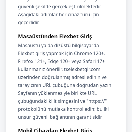
güvenli şekilde gerçekleştirilmektedir.
Aşağıdaki adımlar her cihaz türü için
geçerlidir.
Masaüstünden Elexbet Giriş
Masaüstü ya da dizüstü bilgisayarda
Elexbet giriş yapmak için Chrome 120+,
Firefox 121+, Edge 120+ veya Safari 17+
kullanmanız önerilir. tr.elexbetgir.com
üzerinden doğrulanmış adresi edinin ve
tarayıcının URL çubuğuna doğrudan yazın.
Sayfanın yüklenmesiyle birlikte URL
çubuğundaki kilit simgesini ve "https://"
protokolünü mutlaka kontrol edin; bu iki
unsur güvenli bağlantının garantisidir.
Mobil Cihazdan Elexbet Giriş