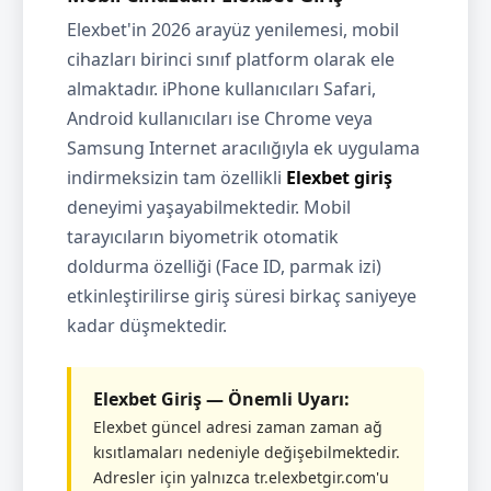
Elexbet'in 2026 arayüz yenilemesi, mobil
cihazları birinci sınıf platform olarak ele
almaktadır. iPhone kullanıcıları Safari,
Android kullanıcıları ise Chrome veya
Samsung Internet aracılığıyla ek uygulama
indirmeksizin tam özellikli
Elexbet giriş
deneyimi yaşayabilmektedir. Mobil
tarayıcıların biyometrik otomatik
doldurma özelliği (Face ID, parmak izi)
etkinleştirilirse giriş süresi birkaç saniyeye
kadar düşmektedir.
Elexbet Giriş — Önemli Uyarı:
Elexbet güncel adresi zaman zaman ağ
kısıtlamaları nedeniyle değişebilmektedir.
Adresler için yalnızca tr.elexbetgir.com'u