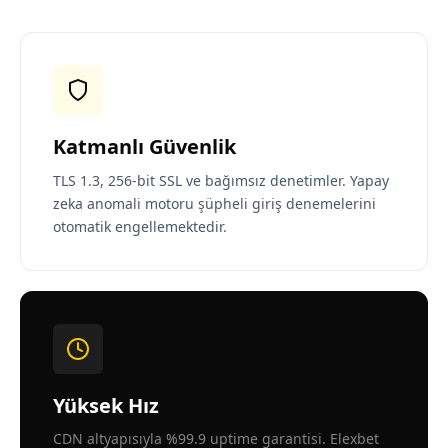
Katmanlı Güvenlik
TLS 1.3, 256-bit SSL ve bağımsız denetimler. Yapay
zeka anomali motoru şüpheli giriş denemelerini
otomatik engellemektedir.
Yüksek Hız
CDN altyapısıyla %99.9 uptime garantisi. Elexbet