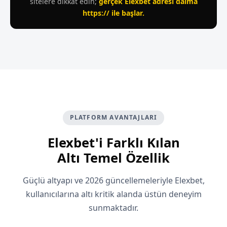
sitelere dikkat edin;
gerçek Elexbet adresi daima
https:// ile başlar.
PLATFORM AVANTAJLARI
Elexbet'i Farklı Kılan
Altı Temel Özellik
Güçlü altyapı ve 2026 güncellemeleriyle Elexbet,
kullanıcılarına altı kritik alanda üstün deneyim
sunmaktadır.