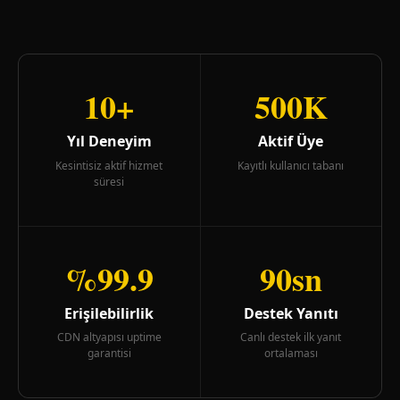
10+
500K
Yıl Deneyim
Aktif Üye
Kesintisiz aktif hizmet
Kayıtlı kullanıcı tabanı
süresi
%99.9
90sn
Erişilebilirlik
Destek Yanıtı
CDN altyapısı uptime
Canlı destek ilk yanıt
garantisi
ortalaması