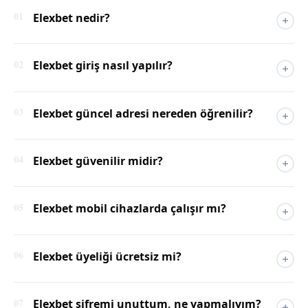
01
Elexbet nedir?
Elexbet, uluslararası lisans kapsamında faaliyet
02
Elexbet giriş nasıl yapılır?
gösteren, Türk kullanıcılara tam Türkçe arayüz ve 7/24
destek sunan dijital eğlence ve interaktif içerik
platformudur. Güvenlik odaklı altyapısı ve kesintisiz
tr.elexbetgir.com üzerinden doğrulanmış güncel
03
Elexbet güncel adresi nereden öğrenilir?
erişim altyapısıyla kullanıcı memnuniyetini öncelikli
Elexbet giriş adresini edinin. Adresi tarayıcınıza
hedef olarak benimseyen Elexbet, yıllar içinde güçlü
doğrudan yazın; URL'de kilit simgesi ve "https://"
bir üye tabanı oluşturmuştur.
olduğunu doğrulayın. Kullanıcı adı ve şifrenizi giriş
Elexbet güncel giriş adresi için tr.elexbetgir.com
04
Elexbet güvenilir midir?
formuna girin, Giriş butonuna tıklayın. 2FA aktifse
sayfasını düzenli olarak takip edin. Adres değişiklikleri
SMS ya da authenticator kodunuzu da girerek işlemi
anlık olarak güncellenmektedir. Arama motorlarından
tamamlayın.
ulaşılan sonuçlar her zaman resmi adres
Evet. Elexbet, uluslararası lisans çerçevesinde faaliyet
05
Elexbet mobil cihazlarda çalışır mı?
olmayabileceğinden, doğrulama için bu sayfayı
göstermekte olup bağımsız güvenlik denetimlerinden
kullanın ve adresi tarayıcınızda yer imi olarak
geçmektedir. 256-bit SSL şifreleme, TLS 1.3 protokolü
kaydedin.
ve yapay zeka destekli anomali tespiti, platformun
Evet. Elexbet'in 2026'da yenilenen duyarlı (responsive)
06
Elexbet üyeliği ücretsiz mi?
güvenlik standartlarını yüksek tutmaktadır.
arayüzü iOS ve Android'in tüm güncel sürümlerinde
sorunsuz çalışmaktadır. Ek uygulama indirmeye gerek
kalmadan mobil tarayıcıdan Elexbet giriş yapabilir,
Evet, Elexbet üyeliği tamamen ücretsizdir. Güncel
07
Elexbet şifremi unuttum, ne yapmalıyım?