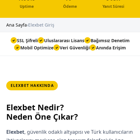
Uptime
Ödeme
Yanıt Süresi
Ana Sayfa
›
Elexbet Giriş
SSL Şifreli
Uluslararası Lisans
Bağımsız Denetim
✓
✓
✓
Mobil Optimize
Veri Güvenliği
Anında Erişim
✓
✓
✓
ELEXBET HAKKINDA
Elexbet Nedir?
Neden Öne Çıkar?
Elexbet
, güvenlik odaklı altyapısı ve Türk kullanıcıların