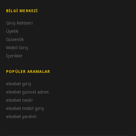
BILGI MERKEZI
Giriş Rehberi
Üyelik
Güvenlik
Mobil Giriş
İçerikler
POPÜLER ARAMALAR
elexbet giriş
elexbet güncel adres
elexbet nedir
elexbet mobil giriş
elexbet yardım