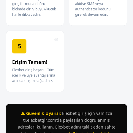
giriş formuna doğru
aktifse SMS veya
biçimde girin; büyük/küçük
authenticator kodunu
harfe dikkat edin.
girerek devam edin.
5
Erişim Tamam!
Elexbet giriş başarılı. Tüm
içerik ve üye avantajlarına
anında erişim sağladınız.
⚠ Güvenlik Uyarısı:
Elexbet giriş için yalnızca
tr.elexbetgir.com'da paylaşılan doğrulanmış
adresleri kullanın. Elexbet adını taklit eden sahte