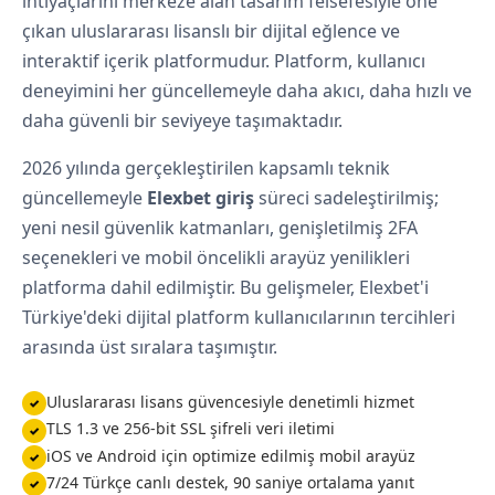
ihtiyaçlarını merkeze alan tasarım felsefesiyle öne
çıkan uluslararası lisanslı bir dijital eğlence ve
interaktif içerik platformudur. Platform, kullanıcı
deneyimini her güncellemeyle daha akıcı, daha hızlı ve
daha güvenli bir seviyeye taşımaktadır.
2026 yılında gerçekleştirilen kapsamlı teknik
güncellemeyle
Elexbet giriş
süreci sadeleştirilmiş;
yeni nesil güvenlik katmanları, genişletilmiş 2FA
seçenekleri ve mobil öncelikli arayüz yenilikleri
platforma dahil edilmiştir. Bu gelişmeler, Elexbet'i
Türkiye'deki dijital platform kullanıcılarının tercihleri
arasında üst sıralara taşımıştır.
Uluslararası lisans güvencesiyle denetimli hizmet
✓
TLS 1.3 ve 256-bit SSL şifreli veri iletimi
✓
iOS ve Android için optimize edilmiş mobil arayüz
✓
7/24 Türkçe canlı destek, 90 saniye ortalama yanıt
✓