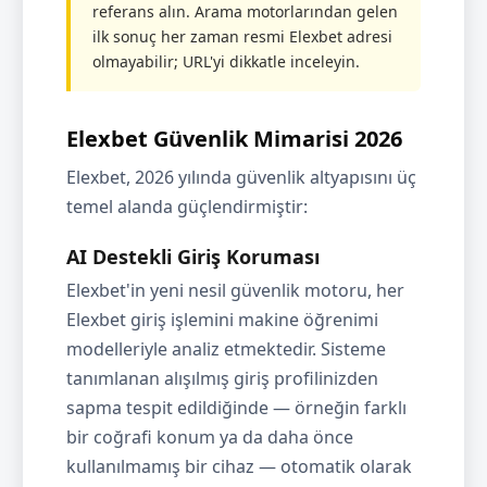
referans alın. Arama motorlarından gelen
ilk sonuç her zaman resmi Elexbet adresi
olmayabilir; URL'yi dikkatle inceleyin.
Elexbet Güvenlik Mimarisi 2026
Elexbet, 2026 yılında güvenlik altyapısını üç
temel alanda güçlendirmiştir:
AI Destekli Giriş Koruması
Elexbet'in yeni nesil güvenlik motoru, her
Elexbet giriş işlemini makine öğrenimi
modelleriyle analiz etmektedir. Sisteme
tanımlanan alışılmış giriş profilinizden
sapma tespit edildiğinde — örneğin farklı
bir coğrafi konum ya da daha önce
kullanılmamış bir cihaz — otomatik olarak