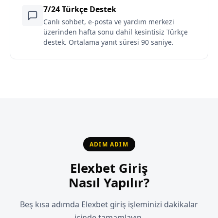
7/24 Türkçe Destek
Canlı sohbet, e-posta ve yardım merkezi
üzerinden hafta sonu dahil kesintisiz Türkçe
destek. Ortalama yanıt süresi 90 saniye.
ADIM ADIM
Elexbet Giriş
Nasıl Yapılır?
Beş kısa adımda Elexbet giriş işleminizi dakikalar
içinde tamamlayın.