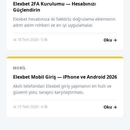
Elexbet 2FA Kurulumu — Hesabınızı
Güçlendirin
Elexbet hesabınıza iki faktörlü doğrulama eklemenin
adım adım rehberi ve en iyi uygulamalar.
Oku →
📅 18 Tem 2026 · 5 dk
MOBIL
Elexbet Mobil Giriş — iPhone ve Android 2026
Akıllı telefondan Elexbet giriş yapmanın en hızlı ve
güvenli yolu; tarayıcı karşılaştırması.
Oku →
📅 15 Tem 2026 · 4 dk