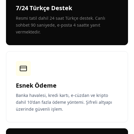
7/24 Türkçe Destek
Resmi tatil dahil 24 saat Türkçe destek. Canlı
sohbet 90 saniyede, e-posta 4 saatte yanıt
vermektedir.
Esnek Ödeme
Banka havalesi, kredi kartı, e-cüzdan ve kripto
dahil 10'dan fazla ödeme yöntemi. Şifreli altyapı
üzerinde güvenli işlem.