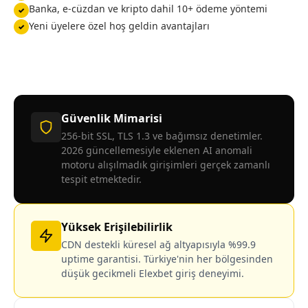
Banka, e-cüzdan ve kripto dahil 10+ ödeme yöntemi
✓
Yeni üyelere özel hoş geldin avantajları
✓
Güvenlik Mimarisi
256-bit SSL, TLS 1.3 ve bağımsız denetimler.
2026 güncellemesiyle eklenen AI anomali
motoru alışılmadık girişimleri gerçek zamanlı
tespit etmektedir.
Yüksek Erişilebilirlik
CDN destekli küresel ağ altyapısıyla %99.9
uptime garantisi. Türkiye'nin her bölgesinden
düşük gecikmeli Elexbet giriş deneyimi.