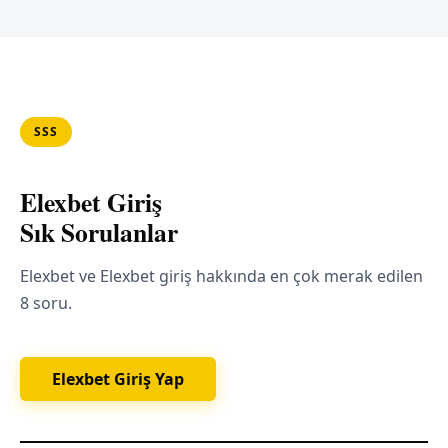
SSS
Elexbet Giriş
Sık Sorulanlar
Elexbet ve Elexbet giriş hakkında en çok merak edilen
8 soru.
Elexbet Giriş Yap