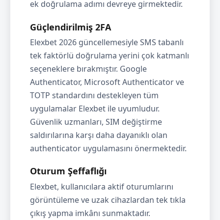
ek doğrulama adımı devreye girmektedir.
Güçlendirilmiş 2FA
Elexbet 2026 güncellemesiyle SMS tabanlı
tek faktörlü doğrulama yerini çok katmanlı
seçeneklere bırakmıştır. Google
Authenticator, Microsoft Authenticator ve
TOTP standardını destekleyen tüm
uygulamalar Elexbet ile uyumludur.
Güvenlik uzmanları, SIM değiştirme
saldırılarına karşı daha dayanıklı olan
authenticator uygulamasını önermektedir.
Oturum Şeffaflığı
Elexbet, kullanıcılara aktif oturumlarını
görüntüleme ve uzak cihazlardan tek tıkla
çıkış yapma imkânı sunmaktadır.