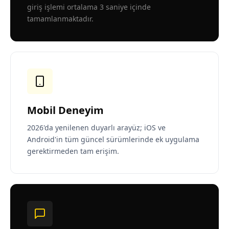
giriş işlemi ortalama 3 saniye içinde
tamamlanmaktadır.
Mobil Deneyim
2026'da yenilenen duyarlı arayüz; iOS ve
Android'in tüm güncel sürümlerinde ek uygulama
gerektirmeden tam erişim.