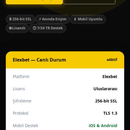
🔒 256-bit SSL
⚡ Anında Erişim
📱 Mobil Uyumlu
🌐 Lisanslı
🕐 7/24 TR Destek
Elexbet — Canlı Durum
Aktif
Platform
Elexbet
Lisans
Uluslararası
Şifreleme
256-bit SSL
Protokol
TLS 1.3
Mobil Destek
iOS & Android