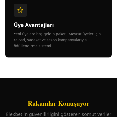
Üye Avantajları
Yeni üyelere hoş geldin paketi. Mevcut üyeler için
reload, sadakat ve sezon kampanyalarıyla
ödüllendirme sistemi.
Rakamlar Konuşuyor
Elexbet'in güvenilirliğini gösteren somut veriler