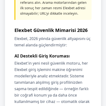
referans alın. Arama motorlarından gelen
ilk sonuç her zaman resmi Elexbet adresi
olmayabilir; URL'yi dikkatle inceleyin.
Elexbet Güvenlik Mimarisi 2026
Elexbet, 2026 yılında güvenlik altyapısını üç
temel alanda güçlendirmiştir:
AI Destekli Giriş Koruması
Elexbet'in yeni nesil güvenlik motoru, her
Elexbet giriş işlemini makine öğrenimi
modelleriyle analiz etmektedir. Sisteme
tanımlanan alışılmış giriş profilinizden
sapma tespit edildiğinde — örneğin farklı
bir coğrafi konum ya da daha önce
kullanılmamış bir cihaz — otomatik olarak