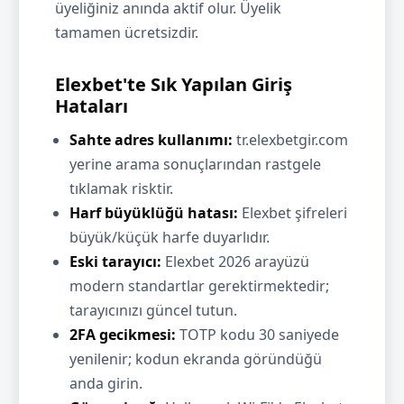
üyeliğiniz anında aktif olur. Üyelik
tamamen ücretsizdir.
Elexbet'te Sık Yapılan Giriş
Hataları
Sahte adres kullanımı:
tr.elexbetgir.com
yerine arama sonuçlarından rastgele
tıklamak risktir.
Harf büyüklüğü hatası:
Elexbet şifreleri
büyük/küçük harfe duyarlıdır.
Eski tarayıcı:
Elexbet 2026 arayüzü
modern standartlar gerektirmektedir;
tarayıcınızı güncel tutun.
2FA gecikmesi:
TOTP kodu 30 saniyede
yenilenir; kodun ekranda göründüğü
anda girin.