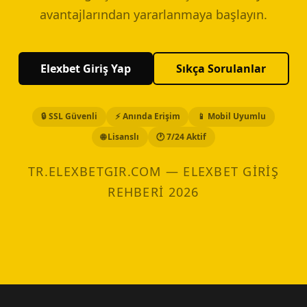
avantajlarından yararlanmaya başlayın.
Elexbet Giriş Yap
Sıkça Sorulanlar
🔒 SSL Güvenli
⚡ Anında Erişim
📱 Mobil Uyumlu
🌐 Lisanslı
🕐 7/24 Aktif
TR.ELEXBETGIR.COM — ELEXBET GİRİŞ
REHBERİ 2026