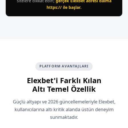
sitelere dikkat edin;
gerçek Elexbet adresi daima
https:// ile başlar.
PLATFORM AVANTAJLARI
Elexbet'i Farklı Kılan
Altı Temel Özellik
Güçlü altyapı ve 2026 güncellemeleriyle Elexbet,
kullanıcılarına altı kritik alanda üstün deneyim
sunmaktadır.