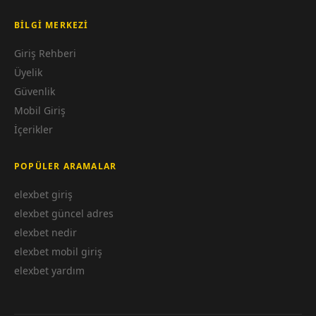
BILGI MERKEZI
Giriş Rehberi
Üyelik
Güvenlik
Mobil Giriş
İçerikler
POPÜLER ARAMALAR
elexbet giriş
elexbet güncel adres
elexbet nedir
elexbet mobil giriş
elexbet yardım