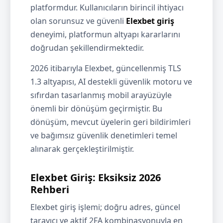
platformdur. Kullanıcıların birincil ihtiyacı
olan sorunsuz ve güvenli
Elexbet giriş
deneyimi, platformun altyapı kararlarını
doğrudan şekillendirmektedir.
2026 itibarıyla Elexbet, güncellenmiş TLS
1.3 altyapısı, AI destekli güvenlik motoru ve
sıfırdan tasarlanmış mobil arayüzüyle
önemli bir dönüşüm geçirmiştir. Bu
dönüşüm, mevcut üyelerin geri bildirimleri
ve bağımsız güvenlik denetimleri temel
alınarak gerçekleştirilmiştir.
Elexbet Giriş: Eksiksiz 2026
Rehberi
Elexbet giriş işlemi; doğru adres, güncel
tarayıcı ve aktif 2FA kombinasyonuyla en