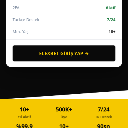
2FA
Aktif
Türkçe Destek
7/24
Min. Yaş
18+
ELEXBET GİRİŞ YAP →
10+
500K+
7/24
Yıl Aktif
Üye
TR Destek
%99.9
10+
90sn