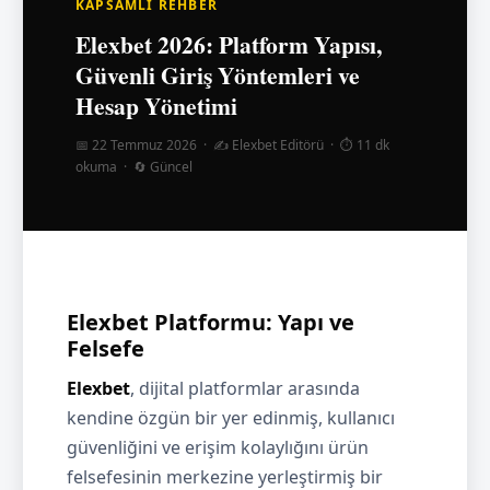
KAPSAMLI REHBER
Elexbet 2026: Platform Yapısı,
Güvenli Giriş Yöntemleri ve
Hesap Yönetimi
📅 22 Temmuz 2026 · ✍ Elexbet Editörü · ⏱ 11 dk
okuma · 🔄 Güncel
Elexbet Platformu: Yapı ve
Felsefe
Elexbet
, dijital platformlar arasında
kendine özgün bir yer edinmiş, kullanıcı
güvenliğini ve erişim kolaylığını ürün
felsefesinin merkezine yerleştirmiş bir