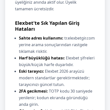
üyeliğiniz anında aktif olur. Üyelik
tamamen ücretsizdir.
Elexbet'te Sık Yapılan Giriş
Hataları
Sahte adres kullanımı:
tr.elexbetgir.com
yerine arama sonuçlarından rastgele
tıklamak risktir.
Harf büyüklüğü hatası:
Elexbet şifreleri
büyük/küçük harfe duyarlıdır.
Eski tarayıcı:
Elexbet 2026 arayüzü
modern standartlar gerektirmektedir;
tarayıcınızı güncel tutun.
2FA gecikmesi:
TOTP kodu 30 saniyede
yenilenir; kodun ekranda göründüğü
anda girin.