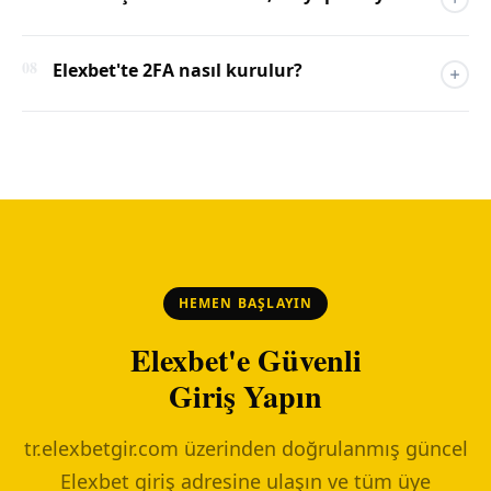
tüm özelliklere erişebilirsiniz.
adres üzerinden Kayıt Ol butonuna tıklayın, formu
doldurun ve e-posta veya SMS doğrulamasını
tamamlayın. Hesabınız hemen aktif olur ve hoş geldin
Elexbet giriş ekranındaki "Şifremi Unuttum"
08
Elexbet'te 2FA nasıl kurulur?
avantajlarına anında kavuşursunuz.
bağlantısına tıklayın. Üyelik e-posta adresinize
sıfırlama bağlantısı gönderilecektir. Bağlantı 15 dakika
geçerlidir. E-posta gelmezse spam klasörünüzü
Elexbet hesabınıza giriş yapın, sağ üstteki profil
kontrol edin; sorun devam ederse Elexbet canlı
menüsünden Güvenlik Ayarları'na gidin ve İki Faktörlü
desteğe başvurun.
Doğrulama seçeneğini aktif hale getirin. SMS veya
authenticator uygulama seçeneklerinden birini tercih
edin. SMS'e kıyasla authenticator uygulaması (Google,
Microsoft) SIM swap saldırılarına karşı çok daha
güvenlidir.
HEMEN BAŞLAYIN
Elexbet'e Güvenli
Giriş Yapın
tr.elexbetgir.com üzerinden doğrulanmış güncel
Elexbet giriş adresine ulaşın ve tüm üye