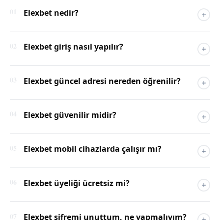
01
Elexbet nedir?
Elexbet, uluslararası lisans kapsamında faaliyet
02
Elexbet giriş nasıl yapılır?
gösteren, Türk kullanıcılara tam Türkçe arayüz ve 7/24
destek sunan dijital eğlence ve interaktif içerik
platformudur. Güvenlik odaklı altyapısı ve kesintisiz
tr.elexbetgir.com üzerinden doğrulanmış güncel
03
Elexbet güncel adresi nereden öğrenilir?
erişim altyapısıyla kullanıcı memnuniyetini öncelikli
Elexbet giriş adresini edinin. Adresi tarayıcınıza
hedef olarak benimseyen Elexbet, yıllar içinde güçlü
doğrudan yazın; URL'de kilit simgesi ve "https://"
bir üye tabanı oluşturmuştur.
olduğunu doğrulayın. Kullanıcı adı ve şifrenizi giriş
Elexbet güncel giriş adresi için tr.elexbetgir.com
04
Elexbet güvenilir midir?
formuna girin, Giriş butonuna tıklayın. 2FA aktifse
sayfasını düzenli olarak takip edin. Adres değişiklikleri
SMS ya da authenticator kodunuzu da girerek işlemi
anlık olarak güncellenmektedir. Arama motorlarından
tamamlayın.
ulaşılan sonuçlar her zaman resmi adres
Evet. Elexbet, uluslararası lisans çerçevesinde faaliyet
05
Elexbet mobil cihazlarda çalışır mı?
olmayabileceğinden, doğrulama için bu sayfayı
göstermekte olup bağımsız güvenlik denetimlerinden
kullanın ve adresi tarayıcınızda yer imi olarak
geçmektedir. 256-bit SSL şifreleme, TLS 1.3 protokolü
kaydedin.
ve yapay zeka destekli anomali tespiti, platformun
Evet. Elexbet'in 2026'da yenilenen duyarlı (responsive)
06
Elexbet üyeliği ücretsiz mi?
güvenlik standartlarını yüksek tutmaktadır.
arayüzü iOS ve Android'in tüm güncel sürümlerinde
sorunsuz çalışmaktadır. Ek uygulama indirmeye gerek
kalmadan mobil tarayıcıdan Elexbet giriş yapabilir,
Evet, Elexbet üyeliği tamamen ücretsizdir. Güncel
07
Elexbet şifremi unuttum, ne yapmalıyım?