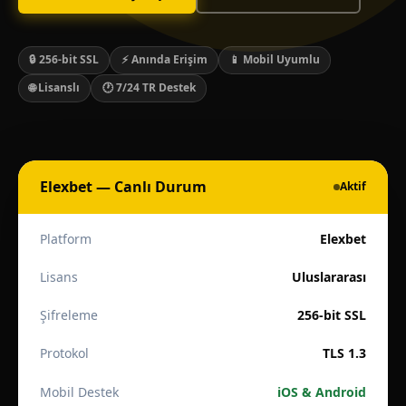
🔒 256-bit SSL
⚡ Anında Erişim
📱 Mobil Uyumlu
🌐 Lisanslı
🕐 7/24 TR Destek
Elexbet — Canlı Durum
Aktif
Platform
Elexbet
Lisans
Uluslararası
Şifreleme
256-bit SSL
Protokol
TLS 1.3
Mobil Destek
iOS & Android