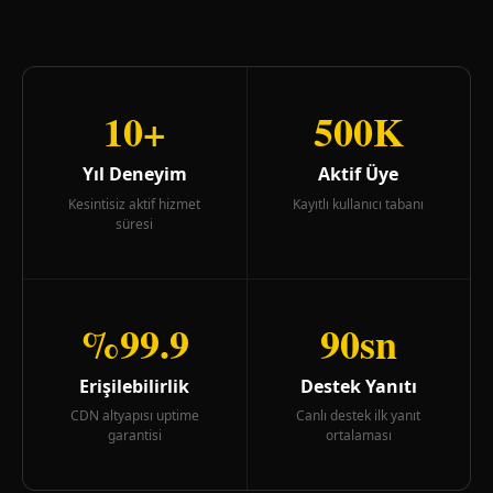
10+
500K
Yıl Deneyim
Aktif Üye
Kesintisiz aktif hizmet
Kayıtlı kullanıcı tabanı
süresi
%99.9
90sn
Erişilebilirlik
Destek Yanıtı
CDN altyapısı uptime
Canlı destek ilk yanıt
garantisi
ortalaması