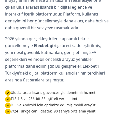
ihtiyaçlarını merkeze alan tasarım felsefesiyle öne
çıkan uluslararası lisanslı bir dijital eğlence ve
interaktif içerik platformudur. Platform, kullanıcı
deneyimini her güncellemeyle daha akıcı, daha hızlı ve
daha güvenli bir seviyeye taşımaktadır.
2026 yılında gerçekleştirilen kapsamlı teknik
güncellemeyle
Elexbet giriş
süreci sadeleştirilmiş;
yeni nesil güvenlik katmanları, genişletilmiş 2FA
seçenekleri ve mobil öncelikli arayüz yenilikleri
platforma dahil edilmiştir. Bu gelişmeler, Elexbet'i
Türkiye'deki dijital platform kullanıcılarının tercihleri
arasında üst sıralara taşımıştır.
Uluslararası lisans güvencesiyle denetimli hizmet
✓
TLS 1.3 ve 256-bit SSL şifreli veri iletimi
✓
iOS ve Android için optimize edilmiş mobil arayüz
✓
7/24 Türkçe canlı destek, 90 saniye ortalama yanıt
✓