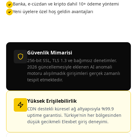
Banka, e-cüzdan ve kripto dahil 10+ ödeme yöntemi
✓
Yeni üyelere özel hoş geldin avantajları
✓
Güvenlik Mimarisi
256-bit SSL, TLS 1.3 ve bağımsız denetimler.
2026 güncellemesiyle eklenen AI anomali
motoru alışılmadık girişimleri gerçek zamanlı
tespit etmektedir.
Yüksek Erişilebilirlik
CDN destekli küresel ağ altyapısıyla %99.9
uptime garantisi. Türkiye'nin her bölgesinden
düşük gecikmeli Elexbet giriş deneyimi.