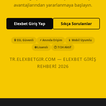
avantajlarından yararlanmaya başlayın.
Elexbet Giriş Yap
Sıkça Sorulanlar
🔒 SSL Güvenli
⚡ Anında Erişim
📱 Mobil Uyumlu
🌐 Lisanslı
🕐 7/24 Aktif
TR.ELEXBETGIR.COM — ELEXBET GİRİŞ
REHBERİ 2026