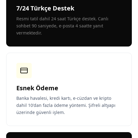
7/24 Türkçe Destek
Resmi tatil dahil 24 saat Türkçe destek. Canlı
sohbet 90 saniyede, e-posta 4 saatte yanıt
vermektedir.
Esnek Ödeme
Banka havalesi, kredi kartı, e-cüzdan ve kripto
dahil 10'dan fazla ödeme yöntemi. Şifreli altyapı
üzerinde güvenli işlem.