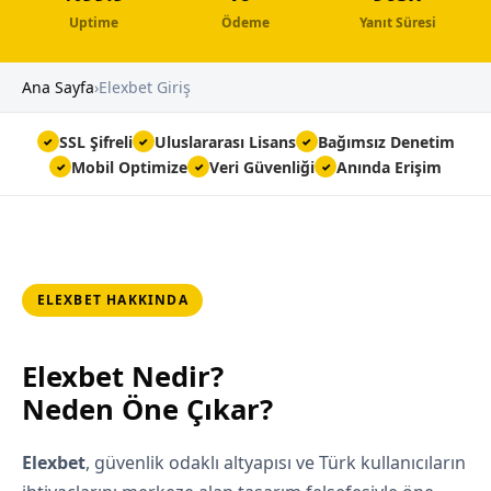
Uptime
Ödeme
Yanıt Süresi
Ana Sayfa
›
Elexbet Giriş
SSL Şifreli
Uluslararası Lisans
Bağımsız Denetim
✓
✓
✓
Mobil Optimize
Veri Güvenliği
Anında Erişim
✓
✓
✓
ELEXBET HAKKINDA
Elexbet Nedir?
Neden Öne Çıkar?
Elexbet
, güvenlik odaklı altyapısı ve Türk kullanıcıların