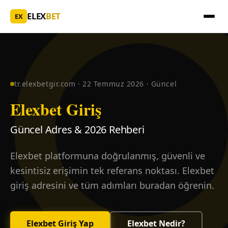
ELEX
BET
EX
tr.elexbetgir.com · 22 Temmuz 2026 · Güncel
Elexbet Giriş
Güncel Adres & 2026 Rehberi
Elexbet platformuna doğrulanmış, güvenli ve
kesintisiz erişimin tek referans noktası. Elexbet
giriş adresini ve tüm adımları buradan öğrenin.
Elexbet Giriş Yap
Elexbet Nedir?