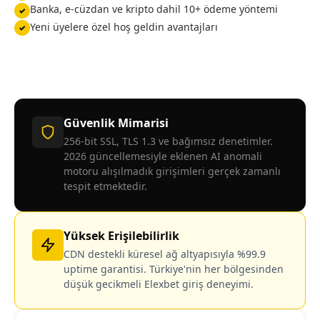
Banka, e-cüzdan ve kripto dahil 10+ ödeme yöntemi
✓
Yeni üyelere özel hoş geldin avantajları
✓
Güvenlik Mimarisi
256-bit SSL, TLS 1.3 ve bağımsız denetimler.
2026 güncellemesiyle eklenen AI anomali
motoru alışılmadık girişimleri gerçek zamanlı
tespit etmektedir.
Yüksek Erişilebilirlik
CDN destekli küresel ağ altyapısıyla %99.9
uptime garantisi. Türkiye'nin her bölgesinden
düşük gecikmeli Elexbet giriş deneyimi.