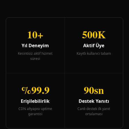
10+
500K
Yıl Deneyim
Aktif Üye
Kesintisiz aktif hizmet
Kayıtlı kullanıcı tabanı
süresi
%99.9
90sn
Erişilebilirlik
Destek Yanıtı
CDN altyapısı uptime
Canlı destek ilk yanıt
garantisi
ortalaması