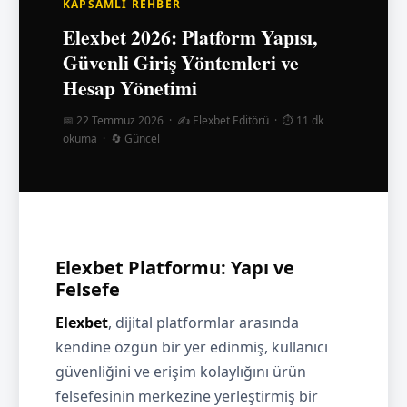
KAPSAMLI REHBER
Elexbet 2026: Platform Yapısı,
Güvenli Giriş Yöntemleri ve
Hesap Yönetimi
📅 22 Temmuz 2026 · ✍ Elexbet Editörü · ⏱ 11 dk
okuma · 🔄 Güncel
Elexbet Platformu: Yapı ve
Felsefe
Elexbet
, dijital platformlar arasında
kendine özgün bir yer edinmiş, kullanıcı
güvenliğini ve erişim kolaylığını ürün
felsefesinin merkezine yerleştirmiş bir