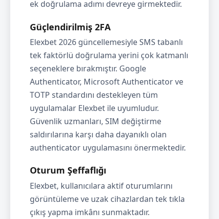
ek doğrulama adımı devreye girmektedir.
Güçlendirilmiş 2FA
Elexbet 2026 güncellemesiyle SMS tabanlı
tek faktörlü doğrulama yerini çok katmanlı
seçeneklere bırakmıştır. Google
Authenticator, Microsoft Authenticator ve
TOTP standardını destekleyen tüm
uygulamalar Elexbet ile uyumludur.
Güvenlik uzmanları, SIM değiştirme
saldırılarına karşı daha dayanıklı olan
authenticator uygulamasını önermektedir.
Oturum Şeffaflığı
Elexbet, kullanıcılara aktif oturumlarını
görüntüleme ve uzak cihazlardan tek tıkla
çıkış yapma imkânı sunmaktadır.