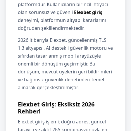
platformdur. Kullanıcıların birincil ihtiyacı
olan sorunsuz ve güvenli
Elexbet giriş
deneyimi, platformun altyapı kararlarını
doğrudan şekillendirmektedir.
2026 itibarıyla Elexbet, güncellenmiş TLS
1.3 altyapısı, AI destekli güvenlik motoru ve
sıfırdan tasarlanmış mobil arayüzüyle
önemli bir dönüşüm geçirmiştir. Bu
dönüşüm, mevcut üyelerin geri bildirimleri
ve bağımsız güvenlik denetimleri temel
alınarak gerçekleştirilmiştir.
Elexbet Giriş: Eksiksiz 2026
Rehberi
Elexbet giriş işlemi; doğru adres, güncel
tarayıcı ve aktif 2FA kombinasyonuyla en