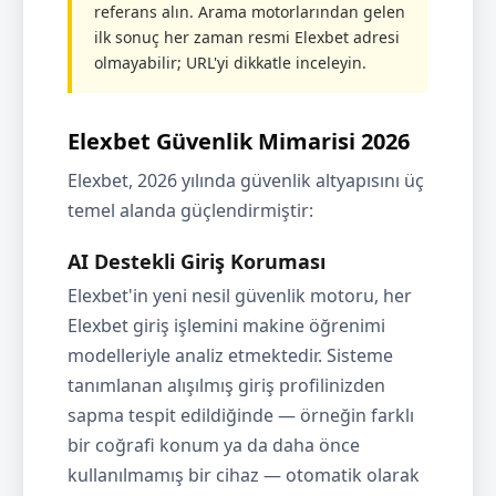
referans alın. Arama motorlarından gelen
ilk sonuç her zaman resmi Elexbet adresi
olmayabilir; URL'yi dikkatle inceleyin.
Elexbet Güvenlik Mimarisi 2026
Elexbet, 2026 yılında güvenlik altyapısını üç
temel alanda güçlendirmiştir:
AI Destekli Giriş Koruması
Elexbet'in yeni nesil güvenlik motoru, her
Elexbet giriş işlemini makine öğrenimi
modelleriyle analiz etmektedir. Sisteme
tanımlanan alışılmış giriş profilinizden
sapma tespit edildiğinde — örneğin farklı
bir coğrafi konum ya da daha önce
kullanılmamış bir cihaz — otomatik olarak