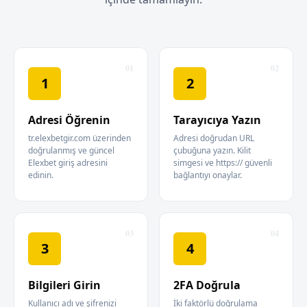
1
2
Adresi Öğrenin
Tarayıcıya Yazın
tr.elexbetgir.com üzerinden
Adresi doğrudan URL
doğrulanmış ve güncel
çubuğuna yazın. Kilit
Elexbet giriş adresini
simgesi ve https:// güvenli
edinin.
bağlantıyı onaylar.
3
4
Bilgileri Girin
2FA Doğrula
Kullanıcı adı ve şifrenizi
İki faktörlü doğrulama