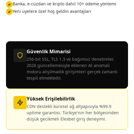
Banka, e-cüzdan ve kripto dahil 10+ ödeme yöntemi
✓
Yeni üyelere özel hoş geldin avantajları
✓
Güvenlik Mimarisi
256-bit SSL, TLS 1.3 ve bağımsız denetimler.
2026 güncellemesiyle eklenen AI anomali
motoru alışılmadık girişimleri gerçek zamanlı
tespit etmektedir.
Yüksek Erişilebilirlik
CDN destekli küresel ağ altyapısıyla %99.9
uptime garantisi. Türkiye'nin her bölgesinden
düşük gecikmeli Elexbet giriş deneyimi.