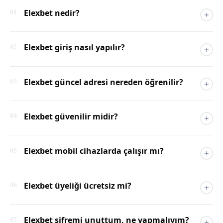
01
Elexbet nedir?
Elexbet, uluslararası lisans kapsamında faaliyet
02
Elexbet giriş nasıl yapılır?
gösteren, Türk kullanıcılara tam Türkçe arayüz ve 7/24
destek sunan dijital eğlence ve interaktif içerik
platformudur. Güvenlik odaklı altyapısı ve kesintisiz
tr.elexbetgir.com üzerinden doğrulanmış güncel
03
Elexbet güncel adresi nereden öğrenilir?
erişim altyapısıyla kullanıcı memnuniyetini öncelikli
Elexbet giriş adresini edinin. Adresi tarayıcınıza
hedef olarak benimseyen Elexbet, yıllar içinde güçlü
doğrudan yazın; URL'de kilit simgesi ve "https://"
bir üye tabanı oluşturmuştur.
olduğunu doğrulayın. Kullanıcı adı ve şifrenizi giriş
Elexbet güncel giriş adresi için tr.elexbetgir.com
04
Elexbet güvenilir midir?
formuna girin, Giriş butonuna tıklayın. 2FA aktifse
sayfasını düzenli olarak takip edin. Adres değişiklikleri
SMS ya da authenticator kodunuzu da girerek işlemi
anlık olarak güncellenmektedir. Arama motorlarından
tamamlayın.
ulaşılan sonuçlar her zaman resmi adres
Evet. Elexbet, uluslararası lisans çerçevesinde faaliyet
05
Elexbet mobil cihazlarda çalışır mı?
olmayabileceğinden, doğrulama için bu sayfayı
göstermekte olup bağımsız güvenlik denetimlerinden
kullanın ve adresi tarayıcınızda yer imi olarak
geçmektedir. 256-bit SSL şifreleme, TLS 1.3 protokolü
kaydedin.
ve yapay zeka destekli anomali tespiti, platformun
Evet. Elexbet'in 2026'da yenilenen duyarlı (responsive)
06
Elexbet üyeliği ücretsiz mi?
güvenlik standartlarını yüksek tutmaktadır.
arayüzü iOS ve Android'in tüm güncel sürümlerinde
sorunsuz çalışmaktadır. Ek uygulama indirmeye gerek
kalmadan mobil tarayıcıdan Elexbet giriş yapabilir,
Evet, Elexbet üyeliği tamamen ücretsizdir. Güncel
07
Elexbet şifremi unuttum, ne yapmalıyım?