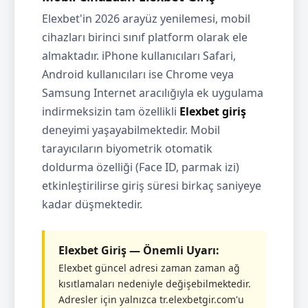
Elexbet'in 2026 arayüz yenilemesi, mobil
cihazları birinci sınıf platform olarak ele
almaktadır. iPhone kullanıcıları Safari,
Android kullanıcıları ise Chrome veya
Samsung Internet aracılığıyla ek uygulama
indirmeksizin tam özellikli
Elexbet giriş
deneyimi yaşayabilmektedir. Mobil
tarayıcıların biyometrik otomatik
doldurma özelliği (Face ID, parmak izi)
etkinleştirilirse giriş süresi birkaç saniyeye
kadar düşmektedir.
Elexbet Giriş — Önemli Uyarı:
Elexbet güncel adresi zaman zaman ağ
kısıtlamaları nedeniyle değişebilmektedir.
Adresler için yalnızca tr.elexbetgir.com'u