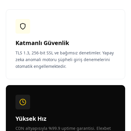
Katmanlı Güvenlik
TLS 1.3, 256-bit SSL ve bağımsız denetimler. Yapay
zeka anomali motoru şüpheli giriş denemelerini
otomatik engellemektedir.
Yüksek Hız
CDN altyapısıyla %99.9 uptime garantisi. Elexbet