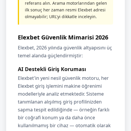
referans alın. Arama motorlarından gelen
ilk sonuç her zaman resmi Elexbet adresi
olmayabilir; URL'yi dikkatle inceleyin.
Elexbet Güvenlik Mimarisi 2026
Elexbet, 2026 yılında güvenlik altyapısını üç
temel alanda güçlendirmiştir:
AI Destekli Giriş Koruması
Elexbet'in yeni nesil güvenlik motoru, her
Elexbet giriş işlemini makine öğrenimi
modelleriyle analiz etmektedir. Sisteme
tanımlanan alışılmış giriş profilinizden
sapma tespit edildiğinde — örneğin farklı
bir coğrafi konum ya da daha önce
kullanılmamış bir cihaz — otomatik olarak