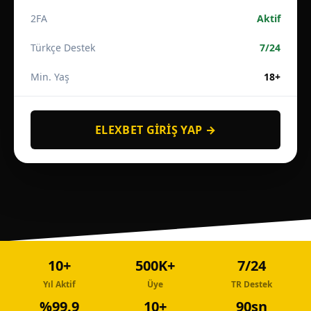
2FA
Aktif
Türkçe Destek
7/24
Min. Yaş
18+
ELEXBET GİRİŞ YAP →
10+
500K+
7/24
Yıl Aktif
Üye
TR Destek
%99.9
10+
90sn