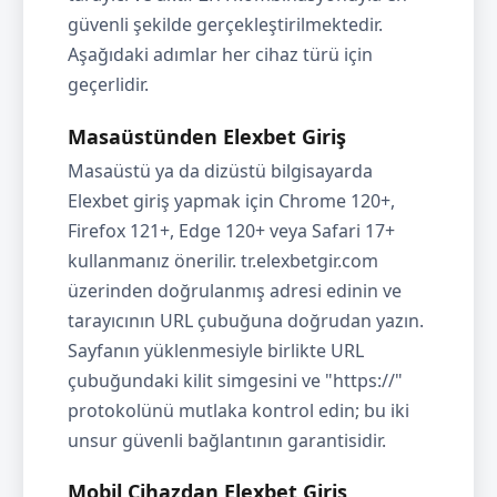
güvenli şekilde gerçekleştirilmektedir.
Aşağıdaki adımlar her cihaz türü için
geçerlidir.
Masaüstünden Elexbet Giriş
Masaüstü ya da dizüstü bilgisayarda
Elexbet giriş yapmak için Chrome 120+,
Firefox 121+, Edge 120+ veya Safari 17+
kullanmanız önerilir. tr.elexbetgir.com
üzerinden doğrulanmış adresi edinin ve
tarayıcının URL çubuğuna doğrudan yazın.
Sayfanın yüklenmesiyle birlikte URL
çubuğundaki kilit simgesini ve "https://"
protokolünü mutlaka kontrol edin; bu iki
unsur güvenli bağlantının garantisidir.
Mobil Cihazdan Elexbet Giriş