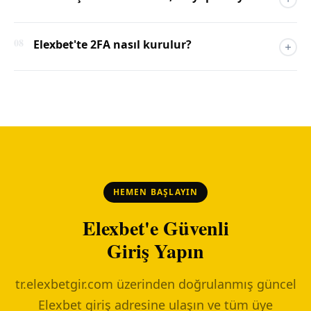
tüm özelliklere erişebilirsiniz.
adres üzerinden Kayıt Ol butonuna tıklayın, formu
doldurun ve e-posta veya SMS doğrulamasını
tamamlayın. Hesabınız hemen aktif olur ve hoş geldin
Elexbet giriş ekranındaki "Şifremi Unuttum"
08
Elexbet'te 2FA nasıl kurulur?
avantajlarına anında kavuşursunuz.
bağlantısına tıklayın. Üyelik e-posta adresinize
sıfırlama bağlantısı gönderilecektir. Bağlantı 15 dakika
geçerlidir. E-posta gelmezse spam klasörünüzü
Elexbet hesabınıza giriş yapın, sağ üstteki profil
kontrol edin; sorun devam ederse Elexbet canlı
menüsünden Güvenlik Ayarları'na gidin ve İki Faktörlü
desteğe başvurun.
Doğrulama seçeneğini aktif hale getirin. SMS veya
authenticator uygulama seçeneklerinden birini tercih
edin. SMS'e kıyasla authenticator uygulaması (Google,
Microsoft) SIM swap saldırılarına karşı çok daha
güvenlidir.
HEMEN BAŞLAYIN
Elexbet'e Güvenli
Giriş Yapın
tr.elexbetgir.com üzerinden doğrulanmış güncel
Elexbet giriş adresine ulaşın ve tüm üye