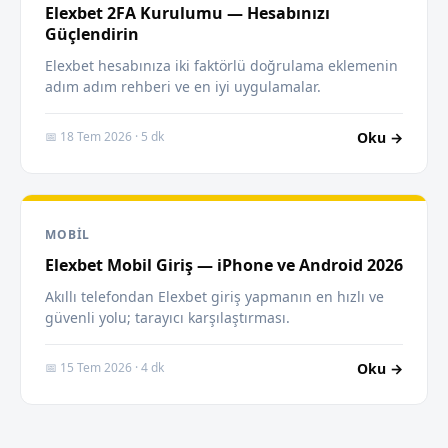
Elexbet 2FA Kurulumu — Hesabınızı
Güçlendirin
Elexbet hesabınıza iki faktörlü doğrulama eklemenin
adım adım rehberi ve en iyi uygulamalar.
Oku →
📅 18 Tem 2026 · 5 dk
MOBIL
Elexbet Mobil Giriş — iPhone ve Android 2026
Akıllı telefondan Elexbet giriş yapmanın en hızlı ve
güvenli yolu; tarayıcı karşılaştırması.
Oku →
📅 15 Tem 2026 · 4 dk