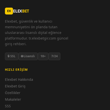
ELEX
BET
EX
Elexbet, güvenlik ve kullanıcı
memnuniyetini ön planda tutan
uluslararası lisanslı dijital eğlence
platformudur. tr.elexbetgir.com güncel
giriş rehberi.
🔒 SSL
🌐 Lisanslı
18+
7/24
HIZLI ERIŞIM
Elexbet Hakkında
Elexbet Giriş
Özellikler
Makaleler
SSS