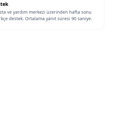
stek
osta ve yardım merkezi üzerinden hafta sonu
ürkçe destek. Ortalama yanıt süresi 90 saniye.