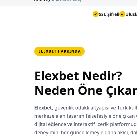
SSL Şifreli
Ulusl
✓
✓
ELEXBET HAKKINDA
Elexbet Nedir?
Neden Öne Çıkar
Elexbet
, güvenlik odaklı altyapısı ve Türk kull
merkeze alan tasarım felsefesiyle öne çıkan ul
dijital eğlence ve interaktif içerik platformud
deneyimini her güncellemeyle daha akıcı, dah