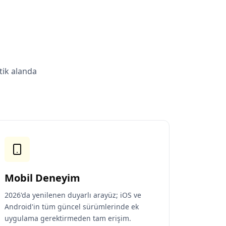
itik alanda
Mobil Deneyim
2026'da yenilenen duyarlı arayüz; iOS ve
Android'in tüm güncel sürümlerinde ek
uygulama gerektirmeden tam erişim.