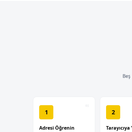
Beş 
1
2
Adresi Öğrenin
Tarayıcıya