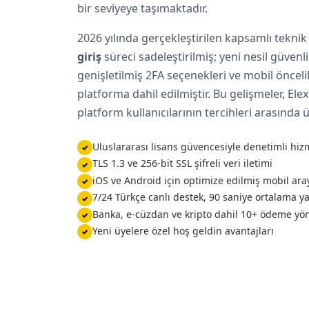
bir seviyeye taşımaktadır.
2026 yılında gerçekleştirilen kapsamlı tekni
giriş
süreci sadeleştirilmiş; yeni nesil güvenl
genişletilmiş 2FA seçenekleri ve mobil öncelik
platforma dahil edilmiştir. Bu gelişmeler, Elexb
platform kullanıcılarının tercihleri arasında üs
Uluslararası lisans güvencesiyle denetimli hiz
✓
TLS 1.3 ve 256-bit SSL şifreli veri iletimi
✓
iOS ve Android için optimize edilmiş mobil ara
✓
7/24 Türkçe canlı destek, 90 saniye ortalama ya
✓
Banka, e-cüzdan ve kripto dahil 10+ ödeme yö
✓
Yeni üyelere özel hoş geldin avantajları
✓