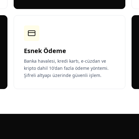
Esnek Ödeme
Banka havalesi, kredi kartı, e-cüzdan ve
kripto dahil 10'dan fazla ödeme yöntemi.
Şifreli altyapı üzerinde güvenli işlem.