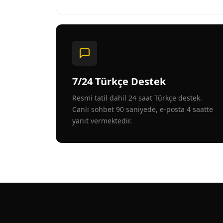
7/24 Türkçe Destek
Resmi tatil dahil 24 saat Türkçe destek.
Canlı sohbet 90 saniyede, e-posta 4 saatte
yanıt vermektedir.