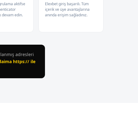
oğrulama aktifse
Elexbet giriş başarılı. Tüm
enticator
içerik ve üye avantajlarına
k devam edin.
anında erişim sağladınız.
ulanmış adresleri
aima https:// ile