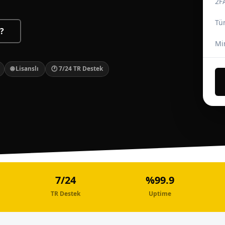
2F
Tü
?
Mi
🌐 Lisanslı
🕐 7/24 TR Destek
7/24
%99.9
TR Destek
Uptime