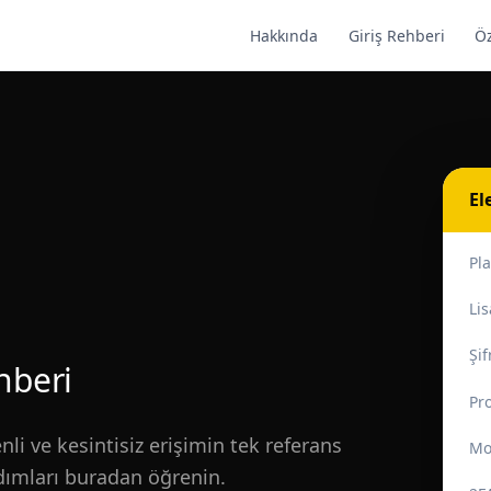
Hakkında
Giriş Rehberi
Öz
El
Pl
Li
Şi
hberi
Pr
i ve kesintisiz erişimin tek referans
Mo
adımları buradan öğrenin.