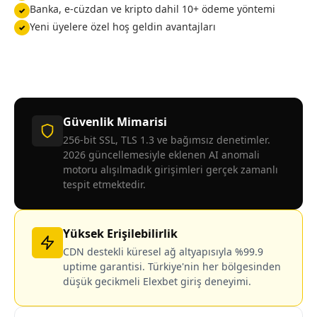
Banka, e-cüzdan ve kripto dahil 10+ ödeme yöntemi
✓
Yeni üyelere özel hoş geldin avantajları
✓
Güvenlik Mimarisi
256-bit SSL, TLS 1.3 ve bağımsız denetimler.
2026 güncellemesiyle eklenen AI anomali
motoru alışılmadık girişimleri gerçek zamanlı
tespit etmektedir.
Yüksek Erişilebilirlik
CDN destekli küresel ağ altyapısıyla %99.9
uptime garantisi. Türkiye'nin her bölgesinden
düşük gecikmeli Elexbet giriş deneyimi.