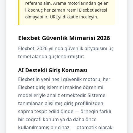
referans alın. Arama motorlarından gelen
ilk sonuç her zaman resmi Elexbet adresi
olmayabilir; URL'yi dikkatle inceleyin.
Elexbet Güvenlik Mimarisi 2026
Elexbet, 2026 yılında güvenlik altyapısını üç
temel alanda güçlendirmiştir:
AI Destekli Giriş Koruması
Elexbet'in yeni nesil güvenlik motoru, her
Elexbet giriş işlemini makine öğrenimi
modelleriyle analiz etmektedir. Sisteme
tanımlanan alışılmış giriş profilinizden
sapma tespit edildiğinde — örneğin farklı
bir coğrafi konum ya da daha önce
kullanılmamış bir cihaz — otomatik olarak