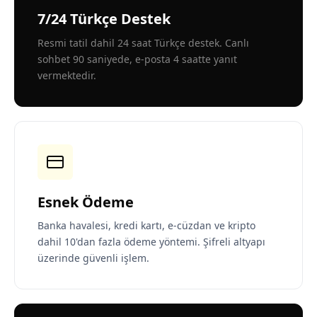
7/24 Türkçe Destek
Resmi tatil dahil 24 saat Türkçe destek. Canlı
sohbet 90 saniyede, e-posta 4 saatte yanıt
vermektedir.
Esnek Ödeme
Banka havalesi, kredi kartı, e-cüzdan ve kripto
dahil 10'dan fazla ödeme yöntemi. Şifreli altyapı
üzerinde güvenli işlem.