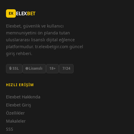
ELEX
BET
EX
Elexbet, güvenlik ve kullanıcı
memnuniyetini ön planda tutan
uluslararası lisanslı dijital eğlence
platformudur. tr.elexbetgir.com güncel
giriş rehberi.
🔒 SSL
🌐 Lisanslı
18+
7/24
HIZLI ERIŞIM
Elexbet Hakkında
Elexbet Giriş
Özellikler
Makaleler
SSS