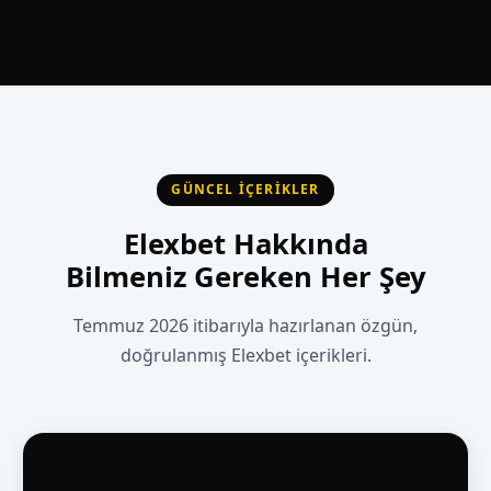
GÜNCEL İÇERIKLER
Elexbet Hakkında
Bilmeniz Gereken Her Şey
Temmuz 2026 itibarıyla hazırlanan özgün,
doğrulanmış Elexbet içerikleri.