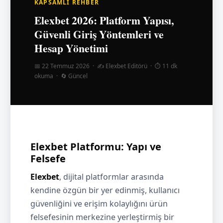
KAPSAMLI REHBER
Elexbet 2026: Platform Yapısı,
Güvenli Giriş Yöntemleri ve
Hesap Yönetimi
📅 22 Temmuz 2026 · ✍ Elexbet Editörü · ⏱ 11 dk
okuma · 🔄 Güncel
Elexbet Platformu: Yapı ve
Felsefe
Elexbet
, dijital platformlar arasında
kendine özgün bir yer edinmiş, kullanıcı
güvenliğini ve erişim kolaylığını ürün
felsefesinin merkezine yerleştirmiş bir