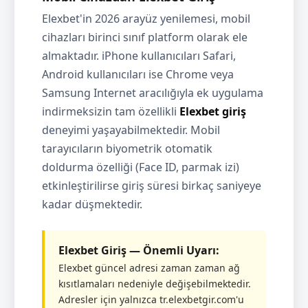
Elexbet'in 2026 arayüz yenilemesi, mobil
cihazları birinci sınıf platform olarak ele
almaktadır. iPhone kullanıcıları Safari,
Android kullanıcıları ise Chrome veya
Samsung Internet aracılığıyla ek uygulama
indirmeksizin tam özellikli
Elexbet giriş
deneyimi yaşayabilmektedir. Mobil
tarayıcıların biyometrik otomatik
doldurma özelliği (Face ID, parmak izi)
etkinleştirilirse giriş süresi birkaç saniyeye
kadar düşmektedir.
Elexbet Giriş — Önemli Uyarı:
Elexbet güncel adresi zaman zaman ağ
kısıtlamaları nedeniyle değişebilmektedir.
Adresler için yalnızca tr.elexbetgir.com'u