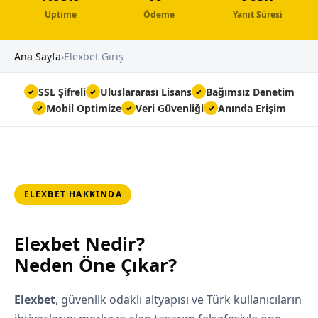
Uptime
Ödeme
Yanıt Süresi
Ana Sayfa
›
Elexbet Giriş
SSL Şifreli
Uluslararası Lisans
Bağımsız Denetim
✓
✓
✓
Mobil Optimize
Veri Güvenliği
Anında Erişim
✓
✓
✓
ELEXBET HAKKINDA
Elexbet Nedir?
Neden Öne Çıkar?
Elexbet
, güvenlik odaklı altyapısı ve Türk kullanıcıların