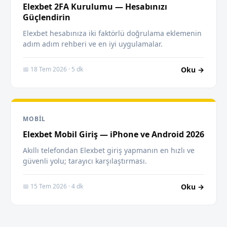
Elexbet 2FA Kurulumu — Hesabınızı
Güçlendirin
Elexbet hesabınıza iki faktörlü doğrulama eklemenin
adım adım rehberi ve en iyi uygulamalar.
Oku →
📅 18 Tem 2026 · 5 dk
MOBIL
Elexbet Mobil Giriş — iPhone ve Android 2026
Akıllı telefondan Elexbet giriş yapmanın en hızlı ve
güvenli yolu; tarayıcı karşılaştırması.
Oku →
📅 15 Tem 2026 · 4 dk