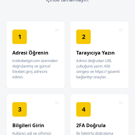
1
2
Adresi Öğrenin
Tarayıcıya Yazın
tr.elexbetgir.com üzerinden
Adresi doğrudan URL
doğrulanmış ve güncel
çubuğuna yazın. Kilit
Elexbet giriş adresini
simgesi ve https:// güvenli
edinin.
bağlantıyı onaylar.
3
4
Bilgileri Girin
2FA Doğrula
Kullanıcı adı ve şifrenizi
İki faktörlü doğrulama