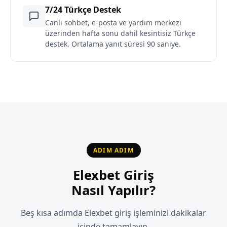
7/24 Türkçe Destek
Canlı sohbet, e-posta ve yardım merkezi
üzerinden hafta sonu dahil kesintisiz Türkçe
destek. Ortalama yanıt süresi 90 saniye.
ADIM ADIM
Elexbet Giriş
Nasıl Yapılır?
Beş kısa adımda Elexbet giriş işleminizi dakikalar
içinde tamamlayın.