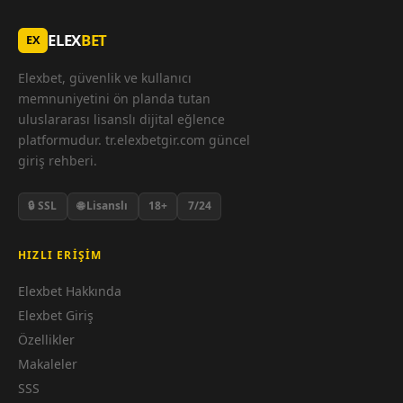
ELEX
BET
EX
Elexbet, güvenlik ve kullanıcı
memnuniyetini ön planda tutan
uluslararası lisanslı dijital eğlence
platformudur. tr.elexbetgir.com güncel
giriş rehberi.
🔒 SSL
🌐 Lisanslı
18+
7/24
HIZLI ERIŞIM
Elexbet Hakkında
Elexbet Giriş
Özellikler
Makaleler
SSS