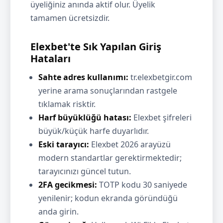
üyeliğiniz anında aktif olur. Üyelik
tamamen ücretsizdir.
Elexbet'te Sık Yapılan Giriş
Hataları
Sahte adres kullanımı:
tr.elexbetgir.com
yerine arama sonuçlarından rastgele
tıklamak risktir.
Harf büyüklüğü hatası:
Elexbet şifreleri
büyük/küçük harfe duyarlıdır.
Eski tarayıcı:
Elexbet 2026 arayüzü
modern standartlar gerektirmektedir;
tarayıcınızı güncel tutun.
2FA gecikmesi:
TOTP kodu 30 saniyede
yenilenir; kodun ekranda göründüğü
anda girin.