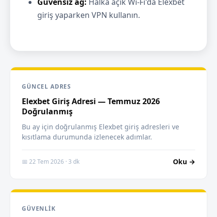
Güvensiz ağ:
Halka açık Wi-Fi'da Elexbet
giriş yaparken VPN kullanın.
GÜNCEL ADRES
Elexbet Giriş Adresi — Temmuz 2026
Doğrulanmış
Bu ay için doğrulanmış Elexbet giriş adresleri ve
kısıtlama durumunda izlenecek adımlar.
Oku →
📅 22 Tem 2026 · 3 dk
GÜVENLIK