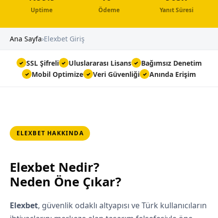
Uptime
Ödeme
Yanıt Süresi
Ana Sayfa
›
Elexbet Giriş
SSL Şifreli
Uluslararası Lisans
Bağımsız Denetim
✓
✓
✓
Mobil Optimize
Veri Güvenliği
Anında Erişim
✓
✓
✓
ELEXBET HAKKINDA
Elexbet Nedir?
Neden Öne Çıkar?
Elexbet
, güvenlik odaklı altyapısı ve Türk kullanıcıların