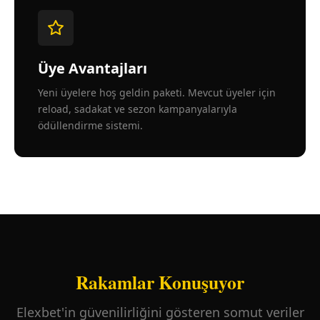
Üye Avantajları
Yeni üyelere hoş geldin paketi. Mevcut üyeler için
reload, sadakat ve sezon kampanyalarıyla
ödüllendirme sistemi.
Rakamlar Konuşuyor
Elexbet'in güvenilirliğini gösteren somut veriler