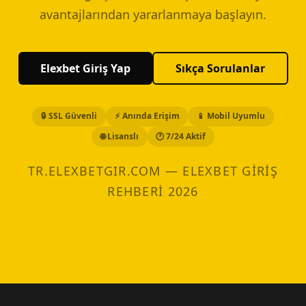
avantajlarından yararlanmaya başlayın.
Elexbet Giriş Yap
Sıkça Sorulanlar
🔒 SSL Güvenli
⚡ Anında Erişim
📱 Mobil Uyumlu
🌐 Lisanslı
🕐 7/24 Aktif
TR.ELEXBETGIR.COM — ELEXBET GİRİŞ
REHBERİ 2026