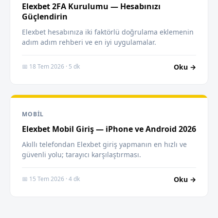
Elexbet 2FA Kurulumu — Hesabınızı
Güçlendirin
Elexbet hesabınıza iki faktörlü doğrulama eklemenin
adım adım rehberi ve en iyi uygulamalar.
Oku →
📅 18 Tem 2026 · 5 dk
MOBIL
Elexbet Mobil Giriş — iPhone ve Android 2026
Akıllı telefondan Elexbet giriş yapmanın en hızlı ve
güvenli yolu; tarayıcı karşılaştırması.
Oku →
📅 15 Tem 2026 · 4 dk