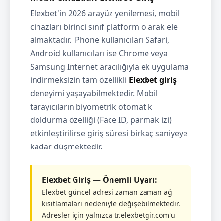
Elexbet'in 2026 arayüz yenilemesi, mobil
cihazları birinci sınıf platform olarak ele
almaktadır. iPhone kullanıcıları Safari,
Android kullanıcıları ise Chrome veya
Samsung Internet aracılığıyla ek uygulama
indirmeksizin tam özellikli
Elexbet giriş
deneyimi yaşayabilmektedir. Mobil
tarayıcıların biyometrik otomatik
doldurma özelliği (Face ID, parmak izi)
etkinleştirilirse giriş süresi birkaç saniyeye
kadar düşmektedir.
Elexbet Giriş — Önemli Uyarı:
Elexbet güncel adresi zaman zaman ağ
kısıtlamaları nedeniyle değişebilmektedir.
Adresler için yalnızca tr.elexbetgir.com'u