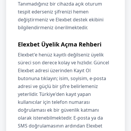
Tanımadığınız bir cihazda açık oturum
tespit ederseniz şifrenizi hemen
değiştirmeniz ve Elexbet destek ekibini
bilgilendirmeniz önerilmektedir.
Elexbet Üyelik Açma Rehberi
Elexbet'e henüz kayıtlı değilseniz üyelik
süreci son derece kolay ve hızlıdır. Güncel
Elexbet adresi üzerinden Kayıt Ol
butonuna tıklayın; isim, soyisim, e-posta
adresi ve güçlü bir şifre belirlemeniz
yeterlidir. Türkiye'den kayıt yapan
kullanıcılar için telefon numarası
doğrulaması ek bir güvenlik katmanı
olarak istenebilmektedir. E-posta ya da
SMS doğrulamasının ardından Elexbet