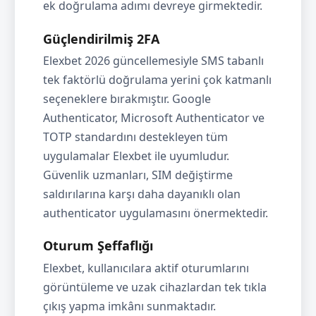
ek doğrulama adımı devreye girmektedir.
Güçlendirilmiş 2FA
Elexbet 2026 güncellemesiyle SMS tabanlı
tek faktörlü doğrulama yerini çok katmanlı
seçeneklere bırakmıştır. Google
Authenticator, Microsoft Authenticator ve
TOTP standardını destekleyen tüm
uygulamalar Elexbet ile uyumludur.
Güvenlik uzmanları, SIM değiştirme
saldırılarına karşı daha dayanıklı olan
authenticator uygulamasını önermektedir.
Oturum Şeffaflığı
Elexbet, kullanıcılara aktif oturumlarını
görüntüleme ve uzak cihazlardan tek tıkla
çıkış yapma imkânı sunmaktadır.