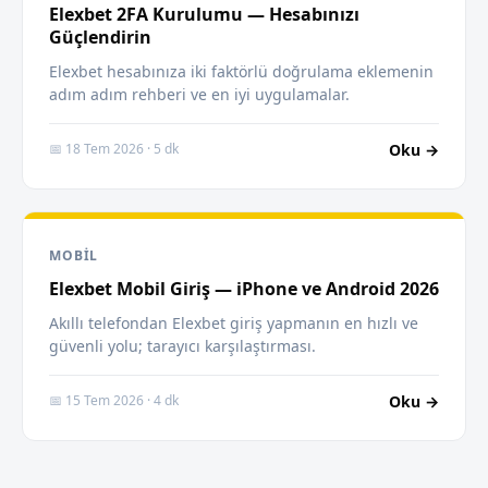
Elexbet 2FA Kurulumu — Hesabınızı
Güçlendirin
Elexbet hesabınıza iki faktörlü doğrulama eklemenin
adım adım rehberi ve en iyi uygulamalar.
Oku →
📅 18 Tem 2026 · 5 dk
MOBIL
Elexbet Mobil Giriş — iPhone ve Android 2026
Akıllı telefondan Elexbet giriş yapmanın en hızlı ve
güvenli yolu; tarayıcı karşılaştırması.
Oku →
📅 15 Tem 2026 · 4 dk