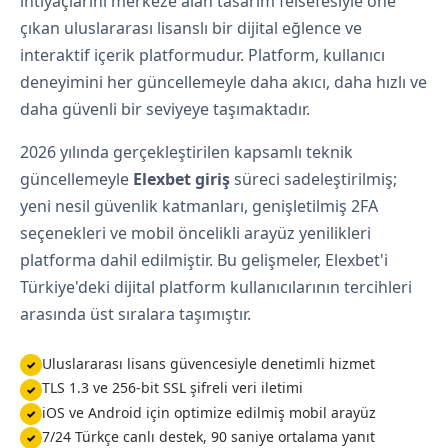
ihtiyaçlarını merkeze alan tasarım felsefesiyle öne
çıkan uluslararası lisanslı bir dijital eğlence ve
interaktif içerik platformudur. Platform, kullanıcı
deneyimini her güncellemeyle daha akıcı, daha hızlı ve
daha güvenli bir seviyeye taşımaktadır.
2026 yılında gerçekleştirilen kapsamlı teknik
güncellemeyle
Elexbet giriş
süreci sadeleştirilmiş;
yeni nesil güvenlik katmanları, genişletilmiş 2FA
seçenekleri ve mobil öncelikli arayüz yenilikleri
platforma dahil edilmiştir. Bu gelişmeler, Elexbet'i
Türkiye'deki dijital platform kullanıcılarının tercihleri
arasında üst sıralara taşımıştır.
Uluslararası lisans güvencesiyle denetimli hizmet
✓
TLS 1.3 ve 256-bit SSL şifreli veri iletimi
✓
iOS ve Android için optimize edilmiş mobil arayüz
✓
7/24 Türkçe canlı destek, 90 saniye ortalama yanıt
✓