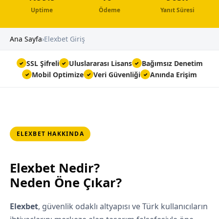
Uptime
Ödeme
Yanıt Süresi
Ana Sayfa
›
Elexbet Giriş
SSL Şifreli
Uluslararası Lisans
Bağımsız Denetim
✓
✓
✓
Mobil Optimize
Veri Güvenliği
Anında Erişim
✓
✓
✓
ELEXBET HAKKINDA
Elexbet Nedir?
Neden Öne Çıkar?
Elexbet
, güvenlik odaklı altyapısı ve Türk kullanıcıların