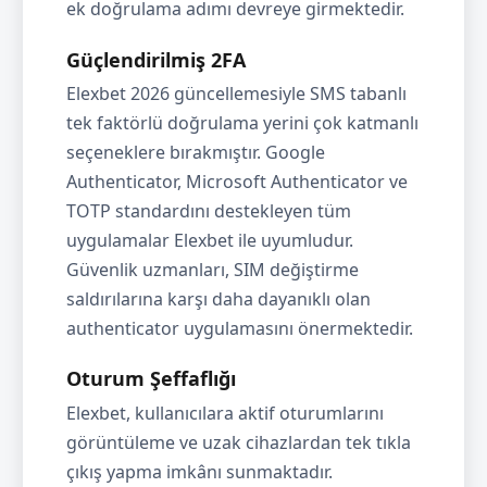
ek doğrulama adımı devreye girmektedir.
Güçlendirilmiş 2FA
Elexbet 2026 güncellemesiyle SMS tabanlı
tek faktörlü doğrulama yerini çok katmanlı
seçeneklere bırakmıştır. Google
Authenticator, Microsoft Authenticator ve
TOTP standardını destekleyen tüm
uygulamalar Elexbet ile uyumludur.
Güvenlik uzmanları, SIM değiştirme
saldırılarına karşı daha dayanıklı olan
authenticator uygulamasını önermektedir.
Oturum Şeffaflığı
Elexbet, kullanıcılara aktif oturumlarını
görüntüleme ve uzak cihazlardan tek tıkla
çıkış yapma imkânı sunmaktadır.