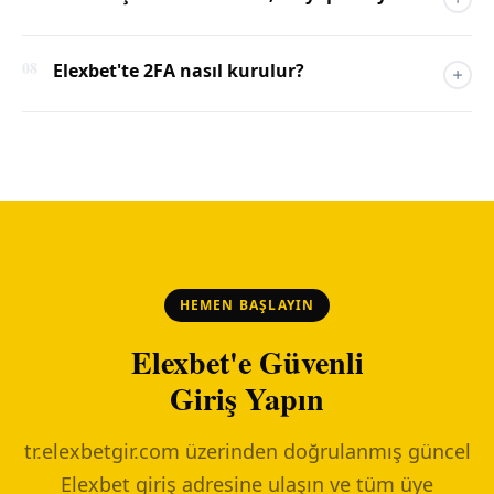
tüm özelliklere erişebilirsiniz.
adres üzerinden Kayıt Ol butonuna tıklayın, formu
doldurun ve e-posta veya SMS doğrulamasını
tamamlayın. Hesabınız hemen aktif olur ve hoş geldin
Elexbet giriş ekranındaki "Şifremi Unuttum"
08
Elexbet'te 2FA nasıl kurulur?
avantajlarına anında kavuşursunuz.
bağlantısına tıklayın. Üyelik e-posta adresinize
sıfırlama bağlantısı gönderilecektir. Bağlantı 15 dakika
geçerlidir. E-posta gelmezse spam klasörünüzü
Elexbet hesabınıza giriş yapın, sağ üstteki profil
kontrol edin; sorun devam ederse Elexbet canlı
menüsünden Güvenlik Ayarları'na gidin ve İki Faktörlü
desteğe başvurun.
Doğrulama seçeneğini aktif hale getirin. SMS veya
authenticator uygulama seçeneklerinden birini tercih
edin. SMS'e kıyasla authenticator uygulaması (Google,
Microsoft) SIM swap saldırılarına karşı çok daha
güvenlidir.
HEMEN BAŞLAYIN
Elexbet'e Güvenli
Giriş Yapın
tr.elexbetgir.com üzerinden doğrulanmış güncel
Elexbet giriş adresine ulaşın ve tüm üye