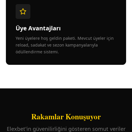
Üye Avantajları
Yeni üyelere hoş geldin paketi. Mevcut üyeler için
reload, sadakat ve sezon kampanyalarıyla
ödüllendirme sistemi.
Rakamlar Konuşuyor
Elexbet'in güvenilirliğini gösteren somut veriler