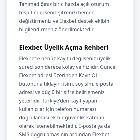
Tanımadığınız bir cihazda açık oturum
tespit ederseniz şifrenizi hemen
değiştirmeniz ve Elexbet destek ekibini
bilgilendirmeniz önerilmektedir.
Elexbet Üyelik Açma Rehberi
Elexbet'e henüz kayıtlı değilseniz üyelik
süreci son derece kolay ve hızlıdır. Güncel
Elexbet adresi üzerinden Kayıt Ol
butonuna tıklayın; isim, soyisim, e-posta
adresi ve güçlü bir şifre belirlemeniz
yeterlidir. Türkiye'den kayıt yapan
kullanıcılar için telefon numarası
doğrulaması ek bir güvenlik katmanı
olarak istenebilmektedir. E-posta ya da
SMS doğrulamasının ardından Elexbet