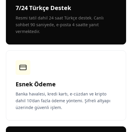
7/24 Türkçe Destek
Resmi tatil dahil 24 saat Türkçe destek. Canlı
sohbet 90 saniyede, e-posta 4 saatte yanıt
vermektedir.
Esnek Ödeme
Banka havalesi, kredi kartı, e-cüzdan ve kripto
dahil 10'dan fazla ödeme yöntemi. Şifreli altyapı
üzerinde güvenli işlem.