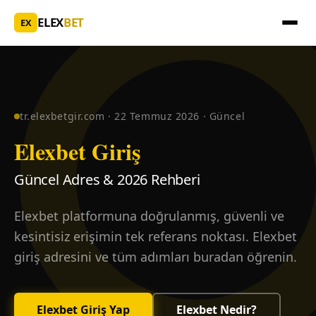
ELEX
BET
EX
tr.elexbetgir.com · 22 Temmuz 2026 · Güncel
Elexbet Giriş
Güncel Adres & 2026 Rehberi
Elexbet platformuna doğrulanmış, güvenli ve
kesintisiz erişimin tek referans noktası. Elexbet
giriş adresini ve tüm adımları buradan öğrenin.
Elexbet Giriş Yap
Elexbet Nedir?