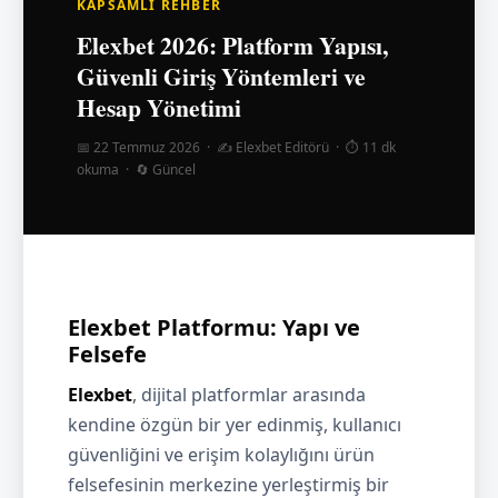
KAPSAMLI REHBER
Elexbet 2026: Platform Yapısı,
Güvenli Giriş Yöntemleri ve
Hesap Yönetimi
📅 22 Temmuz 2026 · ✍ Elexbet Editörü · ⏱ 11 dk
okuma · 🔄 Güncel
Elexbet Platformu: Yapı ve
Felsefe
Elexbet
, dijital platformlar arasında
kendine özgün bir yer edinmiş, kullanıcı
güvenliğini ve erişim kolaylığını ürün
felsefesinin merkezine yerleştirmiş bir