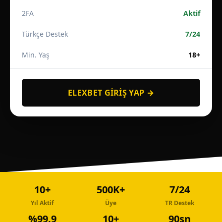
2FA
Aktif
Türkçe Destek
7/24
Min. Yaş
18+
ELEXBET GİRİŞ YAP →
10+
500K+
7/24
Yıl Aktif
Üye
TR Destek
%99.9
10+
90sn