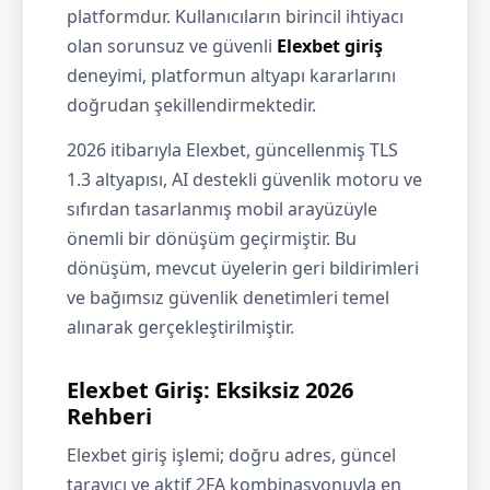
platformdur. Kullanıcıların birincil ihtiyacı
olan sorunsuz ve güvenli
Elexbet giriş
deneyimi, platformun altyapı kararlarını
doğrudan şekillendirmektedir.
2026 itibarıyla Elexbet, güncellenmiş TLS
1.3 altyapısı, AI destekli güvenlik motoru ve
sıfırdan tasarlanmış mobil arayüzüyle
önemli bir dönüşüm geçirmiştir. Bu
dönüşüm, mevcut üyelerin geri bildirimleri
ve bağımsız güvenlik denetimleri temel
alınarak gerçekleştirilmiştir.
Elexbet Giriş: Eksiksiz 2026
Rehberi
Elexbet giriş işlemi; doğru adres, güncel
tarayıcı ve aktif 2FA kombinasyonuyla en