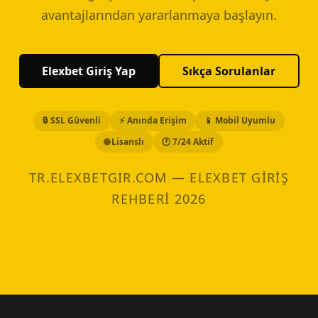
avantajlarından yararlanmaya başlayın.
Elexbet Giriş Yap
Sıkça Sorulanlar
🔒 SSL Güvenli
⚡ Anında Erişim
📱 Mobil Uyumlu
🌐 Lisanslı
🕐 7/24 Aktif
TR.ELEXBETGIR.COM — ELEXBET GİRİŞ
REHBERİ 2026