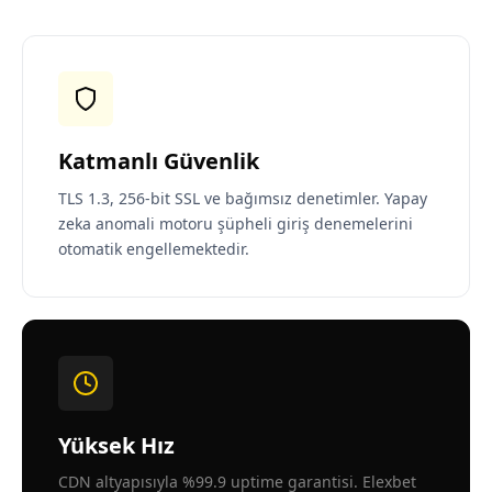
Katmanlı Güvenlik
TLS 1.3, 256-bit SSL ve bağımsız denetimler. Yapay
zeka anomali motoru şüpheli giriş denemelerini
otomatik engellemektedir.
Yüksek Hız
CDN altyapısıyla %99.9 uptime garantisi. Elexbet