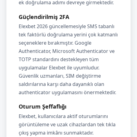
ek doğrulama adımı devreye girmektedir.
Güçlendirilmiş 2FA
Elexbet 2026 güncellemesiyle SMS tabanlı
tek faktörlü doğrulama yerini çok katmanlı
seçeneklere bırakmıştır. Google
Authenticator, Microsoft Authenticator ve
TOTP standardını destekleyen tüm
uygulamalar Elexbet ile uyumludur.
Güvenlik uzmanları, SIM değiştirme
saldırılarına karşı daha dayanıklı olan
authenticator uygulamasını önermektedir.
Oturum Şeffaflığı
Elexbet, kullanıcılara aktif oturumlarını
görüntüleme ve uzak cihazlardan tek tıkla
çıkış yapma imkânı sunmaktadır.