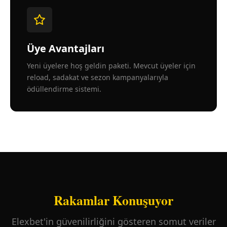
Üye Avantajları
Yeni üyelere hoş geldin paketi. Mevcut üyeler için
reload, sadakat ve sezon kampanyalarıyla
ödüllendirme sistemi.
Rakamlar Konuşuyor
Elexbet'in güvenilirliğini gösteren somut veriler