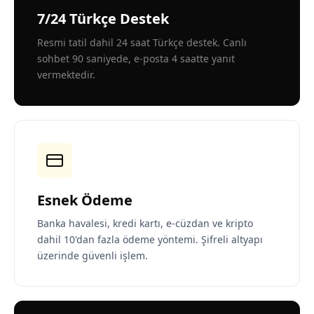
7/24 Türkçe Destek
Resmi tatil dahil 24 saat Türkçe destek. Canlı
sohbet 90 saniyede, e-posta 4 saatte yanıt
vermektedir.
Esnek Ödeme
Banka havalesi, kredi kartı, e-cüzdan ve kripto
dahil 10'dan fazla ödeme yöntemi. Şifreli altyapı
üzerinde güvenli işlem.