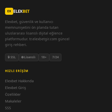
ELEX
BET
EX
Elexbet, güvenlik ve kullanıcı
memnuniyetini ön planda tutan
uluslararası lisanslı dijital eğlence
platformudur. tr.elexbetgir.com güncel
giriş rehberi.
🔒 SSL
🌐 Lisanslı
18+
7/24
HIZLI ERIŞIM
Elexbet Hakkında
Elexbet Giriş
Özellikler
Makaleler
SSS