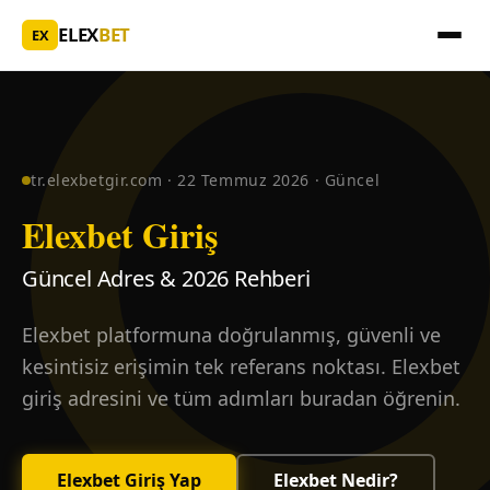
ELEX
BET
EX
tr.elexbetgir.com · 22 Temmuz 2026 · Güncel
Elexbet Giriş
Güncel Adres & 2026 Rehberi
Elexbet platformuna doğrulanmış, güvenli ve
kesintisiz erişimin tek referans noktası. Elexbet
giriş adresini ve tüm adımları buradan öğrenin.
Elexbet Giriş Yap
Elexbet Nedir?