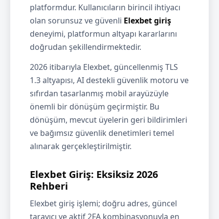
platformdur. Kullanıcıların birincil ihtiyacı
olan sorunsuz ve güvenli
Elexbet giriş
deneyimi, platformun altyapı kararlarını
doğrudan şekillendirmektedir.
2026 itibarıyla Elexbet, güncellenmiş TLS
1.3 altyapısı, AI destekli güvenlik motoru ve
sıfırdan tasarlanmış mobil arayüzüyle
önemli bir dönüşüm geçirmiştir. Bu
dönüşüm, mevcut üyelerin geri bildirimleri
ve bağımsız güvenlik denetimleri temel
alınarak gerçekleştirilmiştir.
Elexbet Giriş: Eksiksiz 2026
Rehberi
Elexbet giriş işlemi; doğru adres, güncel
tarayıcı ve aktif 2FA kombinasyonuyla en