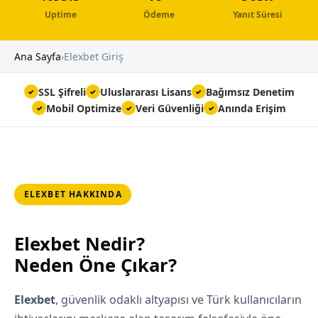
Uptime
Ödeme
Yanıt Süresi
Ana Sayfa
›
Elexbet Giriş
SSL Şifreli
Uluslararası Lisans
Bağımsız Denetim
✓
✓
✓
Mobil Optimize
Veri Güvenliği
Anında Erişim
✓
✓
✓
ELEXBET HAKKINDA
Elexbet Nedir?
Neden Öne Çıkar?
Elexbet
, güvenlik odaklı altyapısı ve Türk kullanıcıların