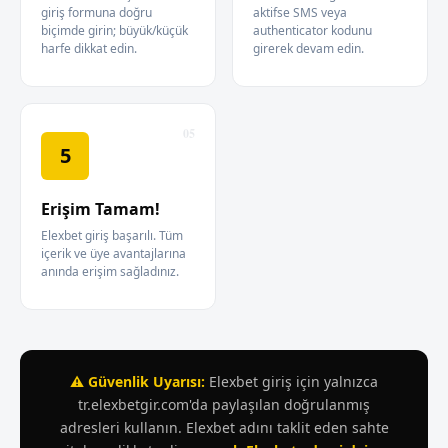
giriş formuna doğru
aktifse SMS veya
biçimde girin; büyük/küçük
authenticator kodunu
harfe dikkat edin.
girerek devam edin.
5
Erişim Tamam!
Elexbet giriş başarılı. Tüm
içerik ve üye avantajlarına
anında erişim sağladınız.
⚠ Güvenlik Uyarısı:
Elexbet giriş için yalnızca
tr.elexbetgir.com'da paylaşılan doğrulanmış
adresleri kullanın. Elexbet adını taklit eden sahte