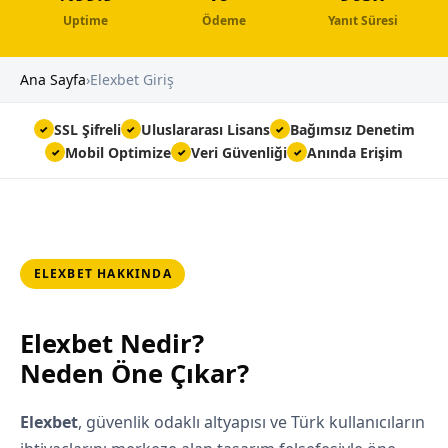
Uptime
Ödeme
Yanıt Süresi
Ana Sayfa
›
Elexbet Giriş
SSL Şifreli
Uluslararası Lisans
Bağımsız Denetim
✓
✓
✓
Mobil Optimize
Veri Güvenliği
Anında Erişim
✓
✓
✓
ELEXBET HAKKINDA
Elexbet Nedir?
Neden Öne Çıkar?
Elexbet
, güvenlik odaklı altyapısı ve Türk kullanıcıların