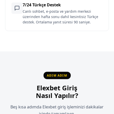
7/24 Türkçe Destek
Canlı sohbet, e-posta ve yardım merkezi
üzerinden hafta sonu dahil kesintisiz Türkçe
destek. Ortalama yanıt süresi 90 saniye.
ADIM ADIM
Elexbet Giriş
Nasıl Yapılır?
Beş kısa adımda Elexbet giriş işleminizi dakikalar
içinde tamamlayın.