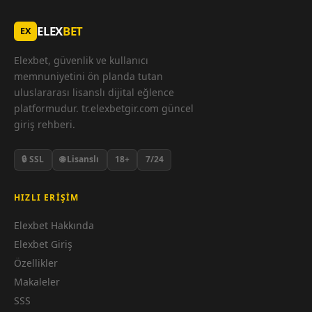
ELEX
BET
EX
Elexbet, güvenlik ve kullanıcı
memnuniyetini ön planda tutan
uluslararası lisanslı dijital eğlence
platformudur. tr.elexbetgir.com güncel
giriş rehberi.
🔒 SSL
🌐 Lisanslı
18+
7/24
HIZLI ERIŞIM
Elexbet Hakkında
Elexbet Giriş
Özellikler
Makaleler
SSS