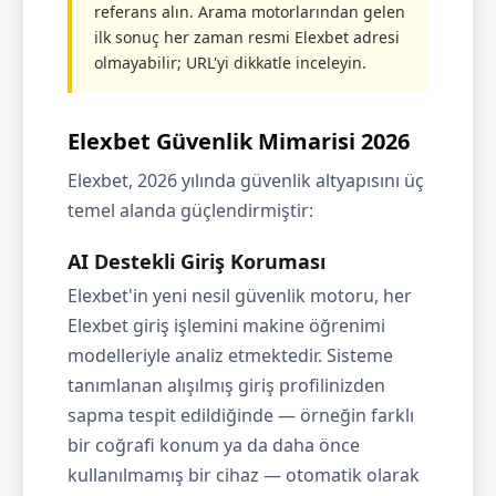
referans alın. Arama motorlarından gelen
ilk sonuç her zaman resmi Elexbet adresi
olmayabilir; URL'yi dikkatle inceleyin.
Elexbet Güvenlik Mimarisi 2026
Elexbet, 2026 yılında güvenlik altyapısını üç
temel alanda güçlendirmiştir:
AI Destekli Giriş Koruması
Elexbet'in yeni nesil güvenlik motoru, her
Elexbet giriş işlemini makine öğrenimi
modelleriyle analiz etmektedir. Sisteme
tanımlanan alışılmış giriş profilinizden
sapma tespit edildiğinde — örneğin farklı
bir coğrafi konum ya da daha önce
kullanılmamış bir cihaz — otomatik olarak