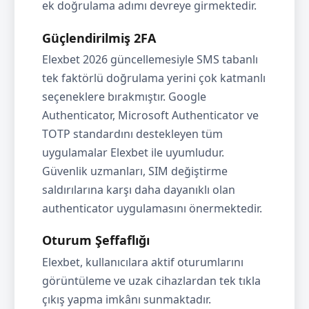
ek doğrulama adımı devreye girmektedir.
Güçlendirilmiş 2FA
Elexbet 2026 güncellemesiyle SMS tabanlı
tek faktörlü doğrulama yerini çok katmanlı
seçeneklere bırakmıştır. Google
Authenticator, Microsoft Authenticator ve
TOTP standardını destekleyen tüm
uygulamalar Elexbet ile uyumludur.
Güvenlik uzmanları, SIM değiştirme
saldırılarına karşı daha dayanıklı olan
authenticator uygulamasını önermektedir.
Oturum Şeffaflığı
Elexbet, kullanıcılara aktif oturumlarını
görüntüleme ve uzak cihazlardan tek tıkla
çıkış yapma imkânı sunmaktadır.