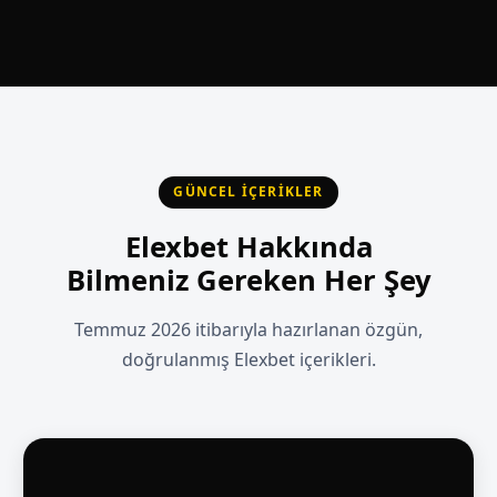
GÜNCEL İÇERIKLER
Elexbet Hakkında
Bilmeniz Gereken Her Şey
Temmuz 2026 itibarıyla hazırlanan özgün,
doğrulanmış Elexbet içerikleri.