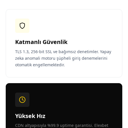
Katmanlı Güvenlik
TLS 1.3, 256-bit SSL ve bağımsız denetimler. Yapay
zeka anomali motoru şüpheli giriş denemelerini
otomatik engellemektedir.
Yüksek Hız
CDN altyapısıyla %99.9 uptime garantisi. Elexbet