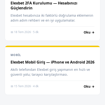
Elexbet 2FA Kurulumu — Hesabınızı
Güçlendirin
Elexbet hesabınıza iki faktörlü doğrulama eklemenin
adım adım rehberi ve en iyi uygulamalar.
Oku →
📅 18 Tem 2026 · 5 dk
MOBIL
Elexbet Mobil Giriş — iPhone ve Android 2026
Akıllı telefondan Elexbet giriş yapmanın en hızlı ve
güvenli yolu; tarayıcı karşılaştırması.
Oku →
📅 15 Tem 2026 · 4 dk