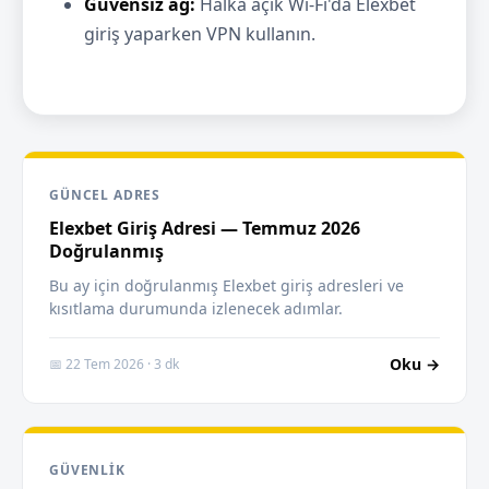
Güvensiz ağ:
Halka açık Wi-Fi'da Elexbet
giriş yaparken VPN kullanın.
GÜNCEL ADRES
Elexbet Giriş Adresi — Temmuz 2026
Doğrulanmış
Bu ay için doğrulanmış Elexbet giriş adresleri ve
kısıtlama durumunda izlenecek adımlar.
Oku →
📅 22 Tem 2026 · 3 dk
GÜVENLIK