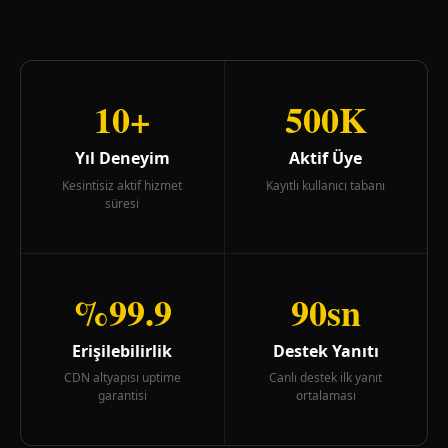
10+
500K
Yıl Deneyim
Aktif Üye
Kesintisiz aktif hizmet
Kayıtlı kullanıcı tabanı
süresi
%99.9
90sn
Erişilebilirlik
Destek Yanıtı
CDN altyapısı uptime
Canlı destek ilk yanıt
garantisi
ortalaması