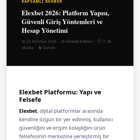
KAPSAMLI REHBER
Elexbet 2026: Platform Yapısı,
Güvenli Giriş Yöntemleri ve
Hesap Yönetimi
📅 22 Temmuz 2026 · ✍ Elexbet Editörü · ⏱ 11 dk
okuma · 🔄 Güncel
Elexbet Platformu: Yapı ve
Felsefe
Elexbet
, dijital platformlar arasında
kendine özgün bir yer edinmiş, kullanıcı
güvenliğini ve erişim kolaylığını ürün
felsefesinin merkezine yerleştirmiş bir