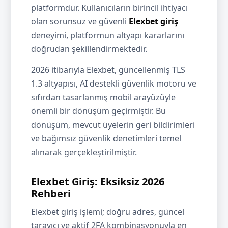
platformdur. Kullanıcıların birincil ihtiyacı
olan sorunsuz ve güvenli
Elexbet giriş
deneyimi, platformun altyapı kararlarını
doğrudan şekillendirmektedir.
2026 itibarıyla Elexbet, güncellenmiş TLS
1.3 altyapısı, AI destekli güvenlik motoru ve
sıfırdan tasarlanmış mobil arayüzüyle
önemli bir dönüşüm geçirmiştir. Bu
dönüşüm, mevcut üyelerin geri bildirimleri
ve bağımsız güvenlik denetimleri temel
alınarak gerçekleştirilmiştir.
Elexbet Giriş: Eksiksiz 2026
Rehberi
Elexbet giriş işlemi; doğru adres, güncel
tarayıcı ve aktif 2FA kombinasyonuyla en