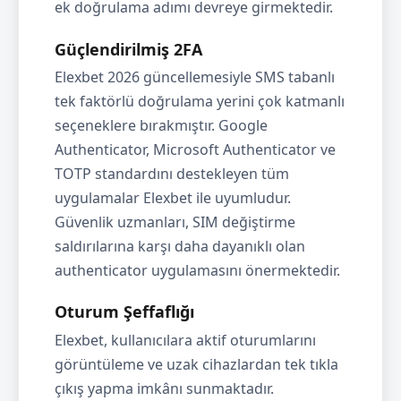
ek doğrulama adımı devreye girmektedir.
Güçlendirilmiş 2FA
Elexbet 2026 güncellemesiyle SMS tabanlı
tek faktörlü doğrulama yerini çok katmanlı
seçeneklere bırakmıştır. Google
Authenticator, Microsoft Authenticator ve
TOTP standardını destekleyen tüm
uygulamalar Elexbet ile uyumludur.
Güvenlik uzmanları, SIM değiştirme
saldırılarına karşı daha dayanıklı olan
authenticator uygulamasını önermektedir.
Oturum Şeffaflığı
Elexbet, kullanıcılara aktif oturumlarını
görüntüleme ve uzak cihazlardan tek tıkla
çıkış yapma imkânı sunmaktadır.