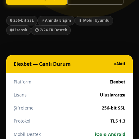
🔒 256-bit SSL
⚡ Anında Erişim
📱 Mobil Uyumlu
🌐 Lisanslı
🕐 7/24 TR Destek
Elexbet — Canlı Durum
Aktif
Platform
Elexbet
Lisans
Uluslararası
Şifreleme
256-bit SSL
Protokol
TLS 1.3
Mobil Destek
iOS & Android