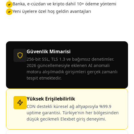
Banka, e-cüzdan ve kripto dahil 10+ ödeme yöntemi
✓
Yeni üyelere özel hoş geldin avantajları
✓
Güvenlik Mimarisi
256-bit SSL, TLS 1.3 ve bağımsız denetimler.
2026 güncellemesiyle eklenen AI anomali
motoru alışılmadık girişimleri gerçek zamanlı
tespit etmektedir.
Yüksek Erişilebilirlik
CDN destekli küresel ağ altyapısıyla %99.9
uptime garantisi. Türkiye'nin her bölgesinden
düşük gecikmeli Elexbet giriş deneyimi.