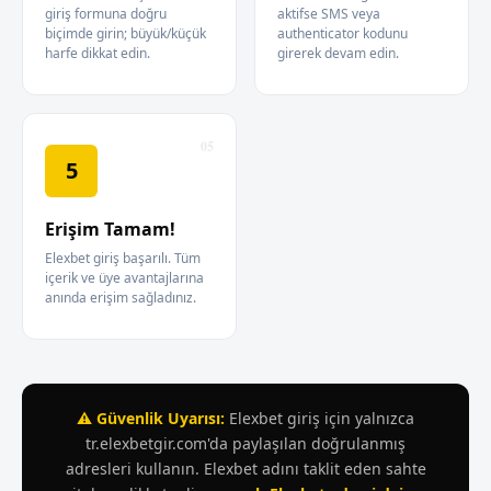
giriş formuna doğru
aktifse SMS veya
biçimde girin; büyük/küçük
authenticator kodunu
harfe dikkat edin.
girerek devam edin.
5
Erişim Tamam!
Elexbet giriş başarılı. Tüm
içerik ve üye avantajlarına
anında erişim sağladınız.
⚠ Güvenlik Uyarısı:
Elexbet giriş için yalnızca
tr.elexbetgir.com'da paylaşılan doğrulanmış
adresleri kullanın. Elexbet adını taklit eden sahte