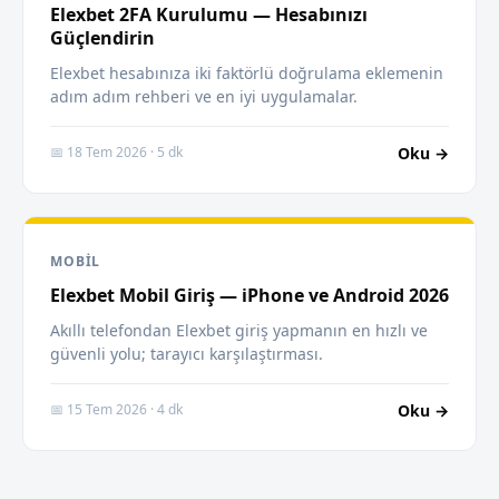
Elexbet 2FA Kurulumu — Hesabınızı
Güçlendirin
Elexbet hesabınıza iki faktörlü doğrulama eklemenin
adım adım rehberi ve en iyi uygulamalar.
Oku →
📅 18 Tem 2026 · 5 dk
MOBIL
Elexbet Mobil Giriş — iPhone ve Android 2026
Akıllı telefondan Elexbet giriş yapmanın en hızlı ve
güvenli yolu; tarayıcı karşılaştırması.
Oku →
📅 15 Tem 2026 · 4 dk