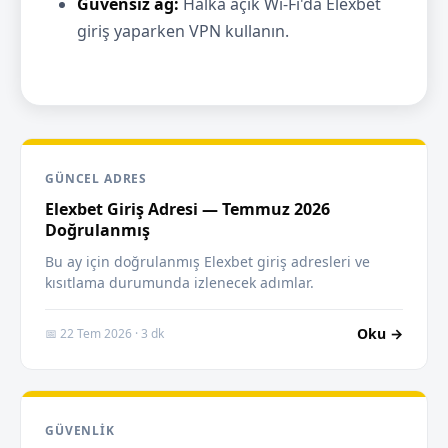
Güvensiz ağ:
Halka açık Wi-Fi'da Elexbet
giriş yaparken VPN kullanın.
GÜNCEL ADRES
Elexbet Giriş Adresi — Temmuz 2026
Doğrulanmış
Bu ay için doğrulanmış Elexbet giriş adresleri ve
kısıtlama durumunda izlenecek adımlar.
Oku →
📅 22 Tem 2026 · 3 dk
GÜVENLIK