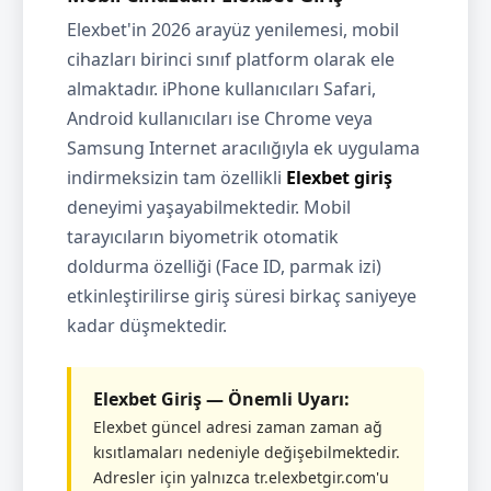
Elexbet'in 2026 arayüz yenilemesi, mobil
cihazları birinci sınıf platform olarak ele
almaktadır. iPhone kullanıcıları Safari,
Android kullanıcıları ise Chrome veya
Samsung Internet aracılığıyla ek uygulama
indirmeksizin tam özellikli
Elexbet giriş
deneyimi yaşayabilmektedir. Mobil
tarayıcıların biyometrik otomatik
doldurma özelliği (Face ID, parmak izi)
etkinleştirilirse giriş süresi birkaç saniyeye
kadar düşmektedir.
Elexbet Giriş — Önemli Uyarı:
Elexbet güncel adresi zaman zaman ağ
kısıtlamaları nedeniyle değişebilmektedir.
Adresler için yalnızca tr.elexbetgir.com'u