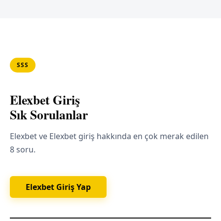
SSS
Elexbet Giriş
Sık Sorulanlar
Elexbet ve Elexbet giriş hakkında en çok merak edilen
8 soru.
Elexbet Giriş Yap