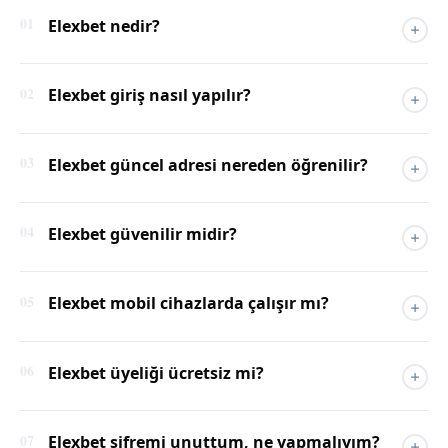
01
Elexbet nedir?
Elexbet, uluslararası lisans kapsamında faaliyet
02
Elexbet giriş nasıl yapılır?
gösteren, Türk kullanıcılara tam Türkçe arayüz ve 7/24
destek sunan dijital eğlence ve interaktif içerik
platformudur. Güvenlik odaklı altyapısı ve kesintisiz
tr.elexbetgir.com üzerinden doğrulanmış güncel
03
Elexbet güncel adresi nereden öğrenilir?
erişim altyapısıyla kullanıcı memnuniyetini öncelikli
Elexbet giriş adresini edinin. Adresi tarayıcınıza
hedef olarak benimseyen Elexbet, yıllar içinde güçlü
doğrudan yazın; URL'de kilit simgesi ve "https://"
bir üye tabanı oluşturmuştur.
olduğunu doğrulayın. Kullanıcı adı ve şifrenizi giriş
Elexbet güncel giriş adresi için tr.elexbetgir.com
04
Elexbet güvenilir midir?
formuna girin, Giriş butonuna tıklayın. 2FA aktifse
sayfasını düzenli olarak takip edin. Adres değişiklikleri
SMS ya da authenticator kodunuzu da girerek işlemi
anlık olarak güncellenmektedir. Arama motorlarından
tamamlayın.
ulaşılan sonuçlar her zaman resmi adres
Evet. Elexbet, uluslararası lisans çerçevesinde faaliyet
05
Elexbet mobil cihazlarda çalışır mı?
olmayabileceğinden, doğrulama için bu sayfayı
göstermekte olup bağımsız güvenlik denetimlerinden
kullanın ve adresi tarayıcınızda yer imi olarak
geçmektedir. 256-bit SSL şifreleme, TLS 1.3 protokolü
kaydedin.
ve yapay zeka destekli anomali tespiti, platformun
Evet. Elexbet'in 2026'da yenilenen duyarlı (responsive)
06
Elexbet üyeliği ücretsiz mi?
güvenlik standartlarını yüksek tutmaktadır.
arayüzü iOS ve Android'in tüm güncel sürümlerinde
sorunsuz çalışmaktadır. Ek uygulama indirmeye gerek
kalmadan mobil tarayıcıdan Elexbet giriş yapabilir,
Evet, Elexbet üyeliği tamamen ücretsizdir. Güncel
07
Elexbet şifremi unuttum, ne yapmalıyım?