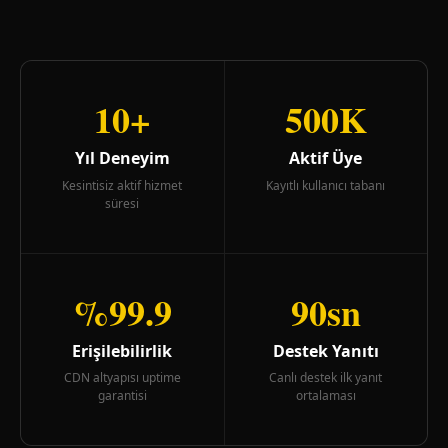
10+
500K
Yıl Deneyim
Aktif Üye
Kesintisiz aktif hizmet
Kayıtlı kullanıcı tabanı
süresi
%99.9
90sn
Erişilebilirlik
Destek Yanıtı
CDN altyapısı uptime
Canlı destek ilk yanıt
garantisi
ortalaması