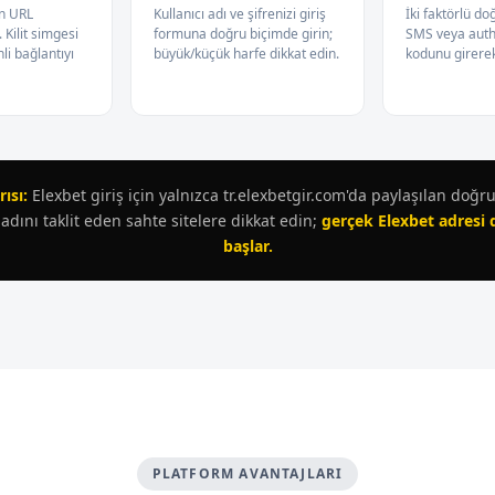
n URL
Kullanıcı adı ve şifrenizi giriş
İki faktörlü d
Kilit simgesi
formuna doğru biçimde girin;
SMS veya auth
nli bağlantıyı
büyük/küçük harfe dikkat edin.
kodunu girere
ısı:
Elexbet giriş için yalnızca tr.elexbetgir.com'da paylaşılan doğr
 adını taklit eden sahte sitelere dikkat edin;
gerçek Elexbet adresi d
başlar.
PLATFORM AVANTAJLARI