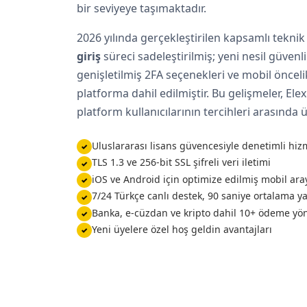
bir seviyeye taşımaktadır.
2026 yılında gerçekleştirilen kapsamlı tekni
giriş
süreci sadeleştirilmiş; yeni nesil güvenl
genişletilmiş 2FA seçenekleri ve mobil öncelik
platforma dahil edilmiştir. Bu gelişmeler, Elexb
platform kullanıcılarının tercihleri arasında üs
Uluslararası lisans güvencesiyle denetimli hiz
✓
TLS 1.3 ve 256-bit SSL şifreli veri iletimi
✓
iOS ve Android için optimize edilmiş mobil ara
✓
7/24 Türkçe canlı destek, 90 saniye ortalama ya
✓
Banka, e-cüzdan ve kripto dahil 10+ ödeme yö
✓
Yeni üyelere özel hoş geldin avantajları
✓