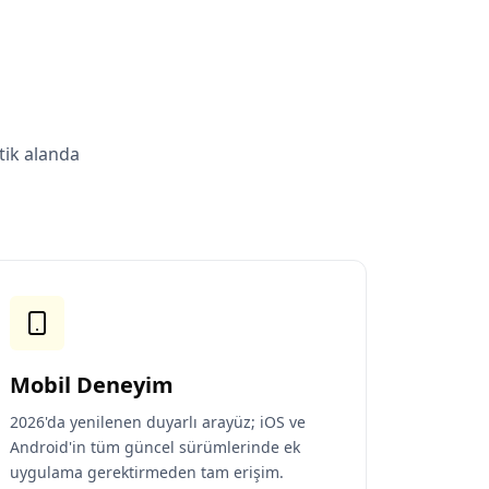
itik alanda
Mobil Deneyim
2026'da yenilenen duyarlı arayüz; iOS ve
Android'in tüm güncel sürümlerinde ek
uygulama gerektirmeden tam erişim.