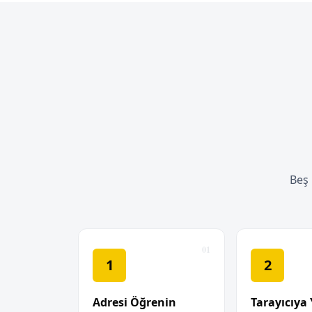
Beş 
1
2
Adresi Öğrenin
Tarayıcıya