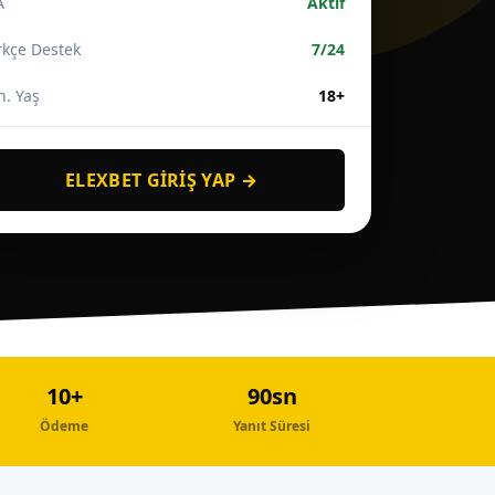
A
Aktif
rkçe Destek
7/24
n. Yaş
18+
ELEXBET GİRİŞ YAP →
10+
90sn
Ödeme
Yanıt Süresi