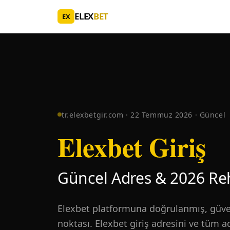
ELEX
BET
EX
tr.elexbetgir.com · 22 Temmuz 2026 · Güncel
Elexbet Giriş
Güncel Adres & 2026 Re
Elexbet platformuna doğrulanmış, güvenl
noktası. Elexbet giriş adresini ve tüm 