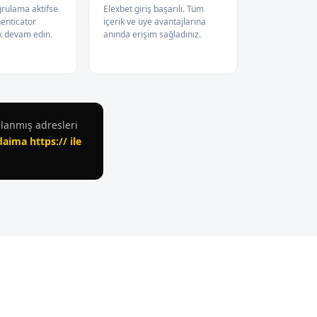
oğrulama aktifse
Elexbet giriş başarılı. Tüm
enticator
içerik ve üye avantajlarına
k devam edin.
anında erişim sağladınız.
ulanmış adresleri
aima https:// ile