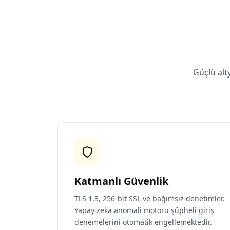
Güçlü alty
Katmanlı Güvenlik
TLS 1.3, 256-bit SSL ve bağımsız denetimler.
Yapay zeka anomali motoru şüpheli giriş
denemelerini otomatik engellemektedir.