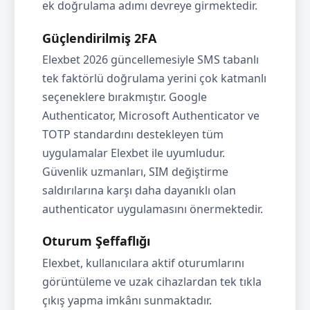
ek doğrulama adımı devreye girmektedir.
Güçlendirilmiş 2FA
Elexbet 2026 güncellemesiyle SMS tabanlı
tek faktörlü doğrulama yerini çok katmanlı
seçeneklere bırakmıştır. Google
Authenticator, Microsoft Authenticator ve
TOTP standardını destekleyen tüm
uygulamalar Elexbet ile uyumludur.
Güvenlik uzmanları, SIM değiştirme
saldırılarına karşı daha dayanıklı olan
authenticator uygulamasını önermektedir.
Oturum Şeffaflığı
Elexbet, kullanıcılara aktif oturumlarını
görüntüleme ve uzak cihazlardan tek tıkla
çıkış yapma imkânı sunmaktadır.