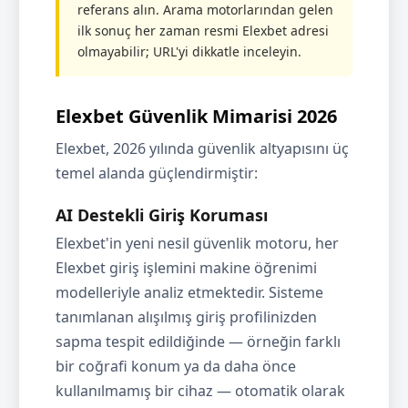
referans alın. Arama motorlarından gelen
ilk sonuç her zaman resmi Elexbet adresi
olmayabilir; URL'yi dikkatle inceleyin.
Elexbet Güvenlik Mimarisi 2026
Elexbet, 2026 yılında güvenlik altyapısını üç
temel alanda güçlendirmiştir:
AI Destekli Giriş Koruması
Elexbet'in yeni nesil güvenlik motoru, her
Elexbet giriş işlemini makine öğrenimi
modelleriyle analiz etmektedir. Sisteme
tanımlanan alışılmış giriş profilinizden
sapma tespit edildiğinde — örneğin farklı
bir coğrafi konum ya da daha önce
kullanılmamış bir cihaz — otomatik olarak