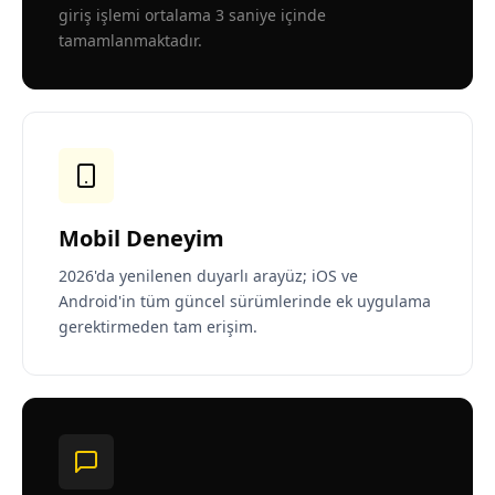
giriş işlemi ortalama 3 saniye içinde
tamamlanmaktadır.
Mobil Deneyim
2026'da yenilenen duyarlı arayüz; iOS ve
Android'in tüm güncel sürümlerinde ek uygulama
gerektirmeden tam erişim.