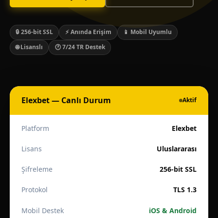
🔒 256-bit SSL
⚡ Anında Erişim
📱 Mobil Uyumlu
🌐 Lisanslı
🕐 7/24 TR Destek
Elexbet — Canlı Durum
Aktif
Platform
Elexbet
Lisans
Uluslararası
Şifreleme
256-bit SSL
Protokol
TLS 1.3
Mobil Destek
iOS & Android