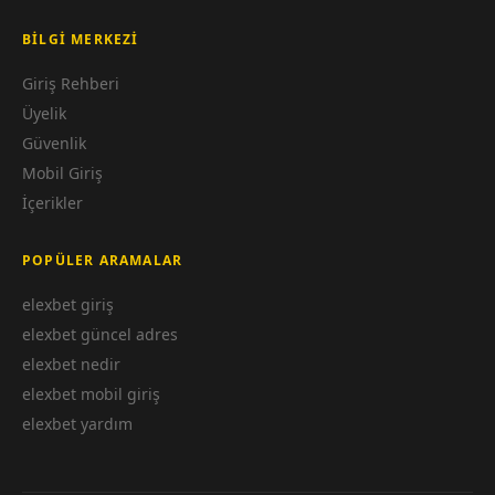
BILGI MERKEZI
Giriş Rehberi
Üyelik
Güvenlik
Mobil Giriş
İçerikler
POPÜLER ARAMALAR
elexbet giriş
elexbet güncel adres
elexbet nedir
elexbet mobil giriş
elexbet yardım