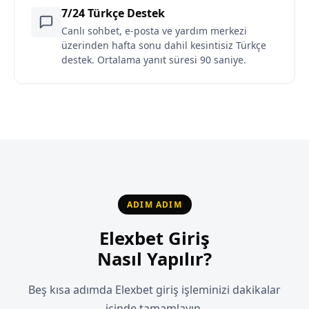
7/24 Türkçe Destek
Canlı sohbet, e-posta ve yardım merkezi
üzerinden hafta sonu dahil kesintisiz Türkçe
destek. Ortalama yanıt süresi 90 saniye.
ADIM ADIM
Elexbet Giriş
Nasıl Yapılır?
Beş kısa adımda Elexbet giriş işleminizi dakikalar
içinde tamamlayın.