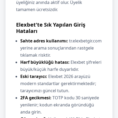
üyeliğiniz anında aktif olur. Üyelik
tamamen ücretsizdir.
Elexbet'te Sık Yapılan Giriş
Hataları
Sahte adres kullanımı:
tr.elexbetgir.com
yerine arama sonuçlarından rastgele
tıklamak risktir.
Harf büyüklüğü hatası:
Elexbet şifreleri
büyük/küçük harfe duyarlıdır.
Eski tarayıcı:
Elexbet 2026 arayüzü
modern standartlar gerektirmektedir;
tarayıcınızı güncel tutun.
2FA gecikmesi:
TOTP kodu 30 saniyede
yenilenir; kodun ekranda göründüğü
anda girin.