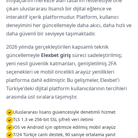
ihtiyaçlarını merkeze alan tasarım felsefesiyle öne
çıkan uluslararası lisanslı bir dijital eğlence ve
interaktif içerik platformudur. Platform, kullanıcı
deneyimini her güncellemeyle daha akıcı, daha hızlı ve
daha güvenli bir seviyeye taşımaktadır.
2026 yılında gerçekleştirilen kapsamlı teknik
güncellemeyle
Elexbet giriş
süreci sadeleştirilmiş;
yeni nesil güvenlik katmanları, genişletilmiş 2FA
seçenekleri ve mobil öncelikli arayüz yenilikleri
platforma dahil edilmiştir. Bu gelişmeler, Elexbet'i
Türkiye'deki dijital platform kullanıcılarının tercihleri
arasında üst sıralara taşımıştır.
Uluslararası lisans güvencesiyle denetimli hizmet
✓
TLS 1.3 ve 256-bit SSL şifreli veri iletimi
✓
iOS ve Android için optimize edilmiş mobil arayüz
✓
7/24 Türkçe canlı destek, 90 saniye ortalama yanıt
✓