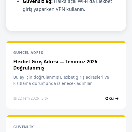
Güvensiz ağ:
Halka açık Wi-Fi'da Elexbet
giriş yaparken VPN kullanın.
GÜNCEL ADRES
Elexbet Giriş Adresi — Temmuz 2026
Doğrulanmış
Bu ay için doğrulanmış Elexbet giriş adresleri ve
kısıtlama durumunda izlenecek adımlar.
Oku →
📅 22 Tem 2026 · 3 dk
GÜVENLIK