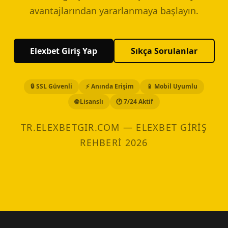
avantajlarından yararlanmaya başlayın.
Elexbet Giriş Yap
Sıkça Sorulanlar
🔒 SSL Güvenli
⚡ Anında Erişim
📱 Mobil Uyumlu
🌐 Lisanslı
🕐 7/24 Aktif
TR.ELEXBETGIR.COM — ELEXBET GİRİŞ
REHBERİ 2026