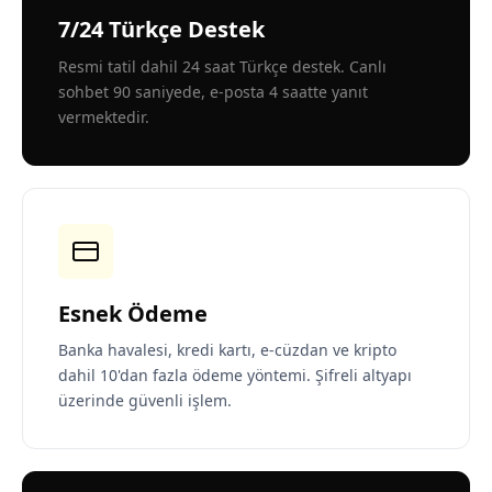
7/24 Türkçe Destek
Resmi tatil dahil 24 saat Türkçe destek. Canlı
sohbet 90 saniyede, e-posta 4 saatte yanıt
vermektedir.
Esnek Ödeme
Banka havalesi, kredi kartı, e-cüzdan ve kripto
dahil 10'dan fazla ödeme yöntemi. Şifreli altyapı
üzerinde güvenli işlem.