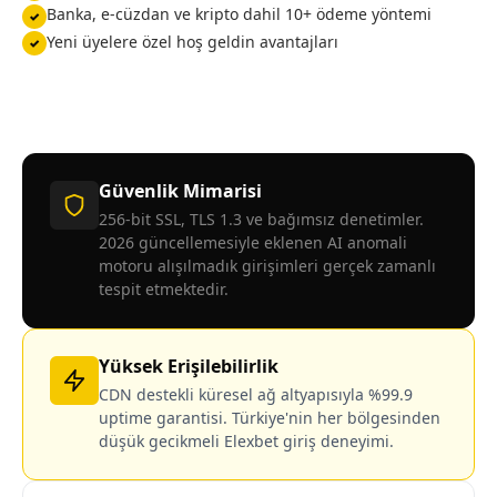
Banka, e-cüzdan ve kripto dahil 10+ ödeme yöntemi
✓
Yeni üyelere özel hoş geldin avantajları
✓
Güvenlik Mimarisi
256-bit SSL, TLS 1.3 ve bağımsız denetimler.
2026 güncellemesiyle eklenen AI anomali
motoru alışılmadık girişimleri gerçek zamanlı
tespit etmektedir.
Yüksek Erişilebilirlik
CDN destekli küresel ağ altyapısıyla %99.9
uptime garantisi. Türkiye'nin her bölgesinden
düşük gecikmeli Elexbet giriş deneyimi.