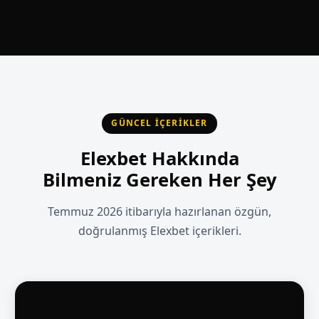
GÜNCEL İÇERIKLER
Elexbet Hakkında
Bilmeniz Gereken Her Şey
Temmuz 2026 itibarıyla hazırlanan özgün,
doğrulanmış Elexbet içerikleri.