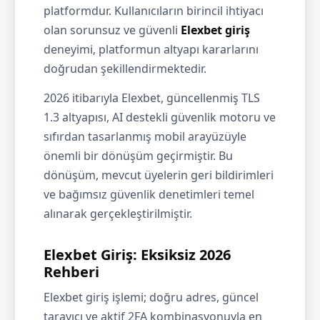
platformdur. Kullanıcıların birincil ihtiyacı
olan sorunsuz ve güvenli
Elexbet giriş
deneyimi, platformun altyapı kararlarını
doğrudan şekillendirmektedir.
2026 itibarıyla Elexbet, güncellenmiş TLS
1.3 altyapısı, AI destekli güvenlik motoru ve
sıfırdan tasarlanmış mobil arayüzüyle
önemli bir dönüşüm geçirmiştir. Bu
dönüşüm, mevcut üyelerin geri bildirimleri
ve bağımsız güvenlik denetimleri temel
alınarak gerçekleştirilmiştir.
Elexbet Giriş: Eksiksiz 2026
Rehberi
Elexbet giriş işlemi; doğru adres, güncel
tarayıcı ve aktif 2FA kombinasyonuyla en