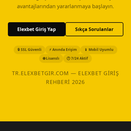
avantajlarından yararlanmaya başlayın.
Elexbet Giriş Yap
Sıkça Sorulanlar
🔒 SSL Güvenli
⚡ Anında Erişim
📱 Mobil Uyumlu
🌐 Lisanslı
🕐 7/24 Aktif
TR.ELEXBETGIR.COM — ELEXBET GİRİŞ
REHBERİ 2026