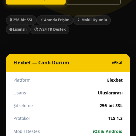
🔒 256-bit SSL
⚡ Anında Erişim
📱 Mobil Uyumlu
🌐 Lisanslı
🕐 7/24 TR Destek
Elexbet — Canlı Durum
Aktif
Platform
Elexbet
Lisans
Uluslararası
Şifreleme
256-bit SSL
Protokol
TLS 1.3
Mobil Destek
iOS & Android