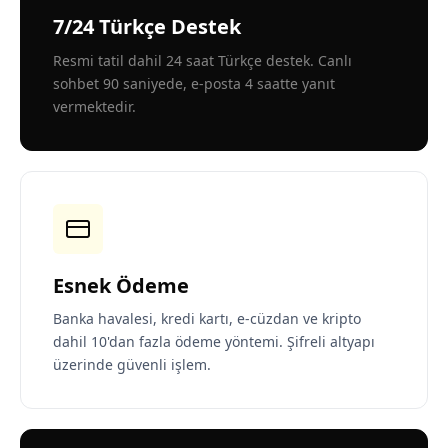
7/24 Türkçe Destek
Resmi tatil dahil 24 saat Türkçe destek. Canlı
sohbet 90 saniyede, e-posta 4 saatte yanıt
vermektedir.
Esnek Ödeme
Banka havalesi, kredi kartı, e-cüzdan ve kripto
dahil 10'dan fazla ödeme yöntemi. Şifreli altyapı
üzerinde güvenli işlem.