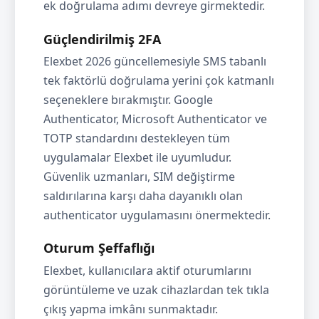
ek doğrulama adımı devreye girmektedir.
Güçlendirilmiş 2FA
Elexbet 2026 güncellemesiyle SMS tabanlı
tek faktörlü doğrulama yerini çok katmanlı
seçeneklere bırakmıştır. Google
Authenticator, Microsoft Authenticator ve
TOTP standardını destekleyen tüm
uygulamalar Elexbet ile uyumludur.
Güvenlik uzmanları, SIM değiştirme
saldırılarına karşı daha dayanıklı olan
authenticator uygulamasını önermektedir.
Oturum Şeffaflığı
Elexbet, kullanıcılara aktif oturumlarını
görüntüleme ve uzak cihazlardan tek tıkla
çıkış yapma imkânı sunmaktadır.