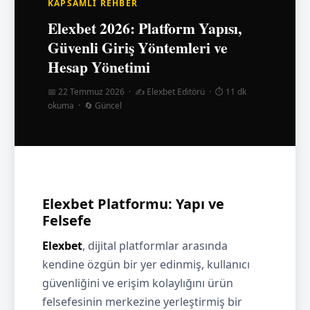
KAPSAMLI REHBER
Elexbet 2026: Platform Yapısı,
Güvenli Giriş Yöntemleri ve
Hesap Yönetimi
📅 22 Temmuz 2026 · ✍ Elexbet Editörü · ⏱ 11 dk
okuma · 🔄 Güncel
Elexbet Platformu: Yapı ve
Felsefe
Elexbet
, dijital platformlar arasında
kendine özgün bir yer edinmiş, kullanıcı
güvenliğini ve erişim kolaylığını ürün
felsefesinin merkezine yerleştirmiş bir