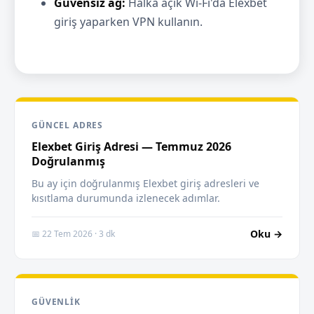
Güvensiz ağ:
Halka açık Wi-Fi'da Elexbet
giriş yaparken VPN kullanın.
GÜNCEL ADRES
Elexbet Giriş Adresi — Temmuz 2026
Doğrulanmış
Bu ay için doğrulanmış Elexbet giriş adresleri ve
kısıtlama durumunda izlenecek adımlar.
Oku →
📅 22 Tem 2026 · 3 dk
GÜVENLIK