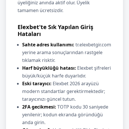
üyeliğiniz anında aktif olur. Üyelik
tamamen ücretsizdir.
Elexbet'te Sık Yapılan Giriş
Hataları
Sahte adres kullanımı:
tr.elexbetgir.com
yerine arama sonuçlarından rastgele
tıklamak risktir.
Harf büyüklüğü hatası:
Elexbet şifreleri
büyük/küçük harfe duyarlıdır.
Eski tarayıcı:
Elexbet 2026 arayüzü
modern standartlar gerektirmektedir;
tarayıcınızı güncel tutun.
2FA gecikmesi:
TOTP kodu 30 saniyede
yenilenir; kodun ekranda göründüğü
anda girin.