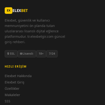
ELEX
BET
EX
Elexbet, güvenlik ve kullanıcı
memnuniyetini ön planda tutan
uluslararası lisanslı dijital eğlence
platformudur. tr.elexbetgir.com güncel
giriş rehberi.
🔒 SSL
🌐 Lisanslı
18+
7/24
HIZLI ERIŞIM
Elexbet Hakkında
Elexbet Giriş
Özellikler
Makaleler
SSS