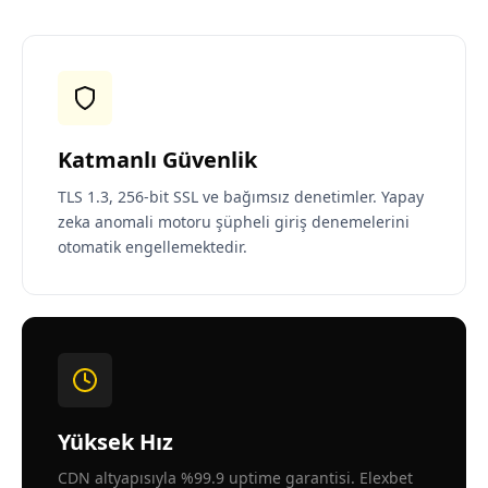
Katmanlı Güvenlik
TLS 1.3, 256-bit SSL ve bağımsız denetimler. Yapay
zeka anomali motoru şüpheli giriş denemelerini
otomatik engellemektedir.
Yüksek Hız
CDN altyapısıyla %99.9 uptime garantisi. Elexbet