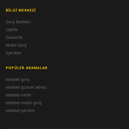
BILGI MERKEZI
Giriş Rehberi
Üyelik
Güvenlik
Mobil Giriş
İçerikler
POPÜLER ARAMALAR
elexbet giriş
elexbet güncel adres
elexbet nedir
elexbet mobil giriş
elexbet yardım