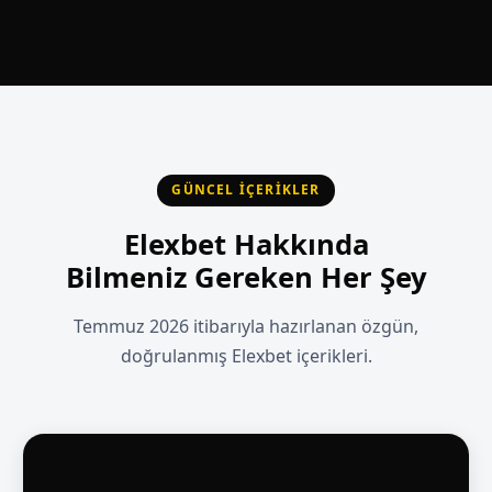
GÜNCEL İÇERIKLER
Elexbet Hakkında
Bilmeniz Gereken Her Şey
Temmuz 2026 itibarıyla hazırlanan özgün,
doğrulanmış Elexbet içerikleri.