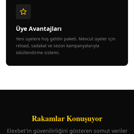
Üye Avantajları
Yeni üyelere hoş geldin paketi. Mevcut üyeler için
reload, sadakat ve sezon kampanyalarıyla
ödüllendirme sistemi.
Rakamlar Konuşuyor
Elexbet'in güvenilirliğini gösteren somut veriler