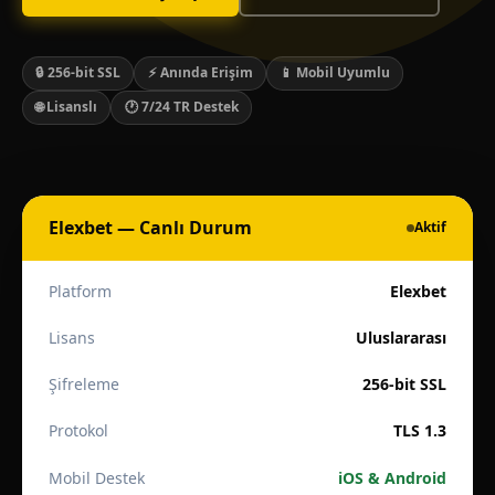
🔒 256-bit SSL
⚡ Anında Erişim
📱 Mobil Uyumlu
🌐 Lisanslı
🕐 7/24 TR Destek
Elexbet — Canlı Durum
Aktif
Platform
Elexbet
Lisans
Uluslararası
Şifreleme
256-bit SSL
Protokol
TLS 1.3
Mobil Destek
iOS & Android