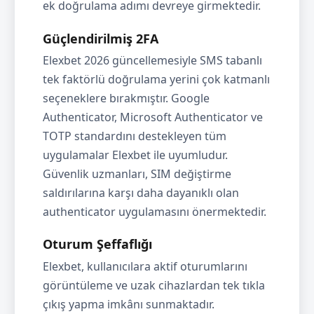
ek doğrulama adımı devreye girmektedir.
Güçlendirilmiş 2FA
Elexbet 2026 güncellemesiyle SMS tabanlı
tek faktörlü doğrulama yerini çok katmanlı
seçeneklere bırakmıştır. Google
Authenticator, Microsoft Authenticator ve
TOTP standardını destekleyen tüm
uygulamalar Elexbet ile uyumludur.
Güvenlik uzmanları, SIM değiştirme
saldırılarına karşı daha dayanıklı olan
authenticator uygulamasını önermektedir.
Oturum Şeffaflığı
Elexbet, kullanıcılara aktif oturumlarını
görüntüleme ve uzak cihazlardan tek tıkla
çıkış yapma imkânı sunmaktadır.