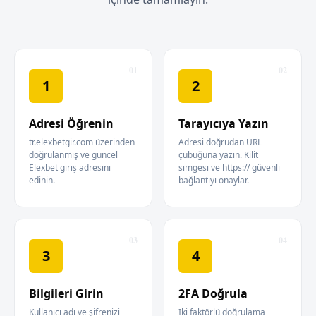
1
2
Adresi Öğrenin
Tarayıcıya Yazın
tr.elexbetgir.com üzerinden
Adresi doğrudan URL
doğrulanmış ve güncel
çubuğuna yazın. Kilit
Elexbet giriş adresini
simgesi ve https:// güvenli
edinin.
bağlantıyı onaylar.
3
4
Bilgileri Girin
2FA Doğrula
Kullanıcı adı ve şifrenizi
İki faktörlü doğrulama