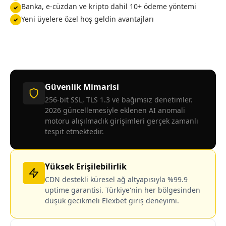
Banka, e-cüzdan ve kripto dahil 10+ ödeme yöntemi
✓
Yeni üyelere özel hoş geldin avantajları
✓
Güvenlik Mimarisi
256-bit SSL, TLS 1.3 ve bağımsız denetimler.
2026 güncellemesiyle eklenen AI anomali
motoru alışılmadık girişimleri gerçek zamanlı
tespit etmektedir.
Yüksek Erişilebilirlik
CDN destekli küresel ağ altyapısıyla %99.9
uptime garantisi. Türkiye'nin her bölgesinden
düşük gecikmeli Elexbet giriş deneyimi.