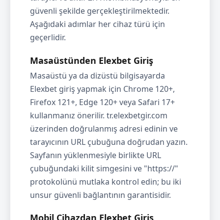
güvenli şekilde gerçekleştirilmektedir.
Aşağıdaki adımlar her cihaz türü için
geçerlidir.
Masaüstünden Elexbet Giriş
Masaüstü ya da dizüstü bilgisayarda
Elexbet giriş yapmak için Chrome 120+,
Firefox 121+, Edge 120+ veya Safari 17+
kullanmanız önerilir. tr.elexbetgir.com
üzerinden doğrulanmış adresi edinin ve
tarayıcının URL çubuğuna doğrudan yazın.
Sayfanın yüklenmesiyle birlikte URL
çubuğundaki kilit simgesini ve "https://"
protokolünü mutlaka kontrol edin; bu iki
unsur güvenli bağlantının garantisidir.
Mobil Cihazdan Elexbet Giriş