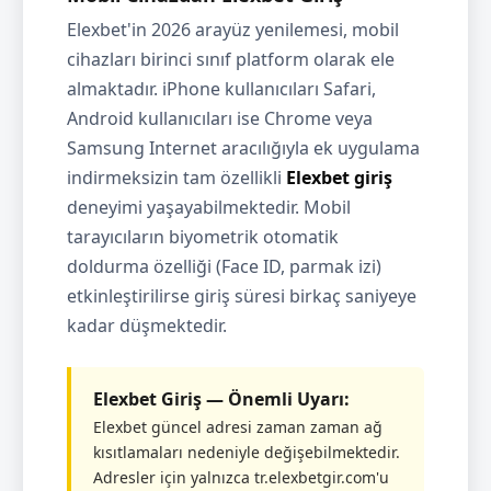
Elexbet'in 2026 arayüz yenilemesi, mobil
cihazları birinci sınıf platform olarak ele
almaktadır. iPhone kullanıcıları Safari,
Android kullanıcıları ise Chrome veya
Samsung Internet aracılığıyla ek uygulama
indirmeksizin tam özellikli
Elexbet giriş
deneyimi yaşayabilmektedir. Mobil
tarayıcıların biyometrik otomatik
doldurma özelliği (Face ID, parmak izi)
etkinleştirilirse giriş süresi birkaç saniyeye
kadar düşmektedir.
Elexbet Giriş — Önemli Uyarı:
Elexbet güncel adresi zaman zaman ağ
kısıtlamaları nedeniyle değişebilmektedir.
Adresler için yalnızca tr.elexbetgir.com'u