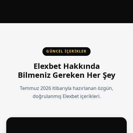
GÜNCEL İÇERIKLER
Elexbet Hakkında
Bilmeniz Gereken Her Şey
Temmuz 2026 itibarıyla hazırlanan özgün,
doğrulanmış Elexbet içerikleri.