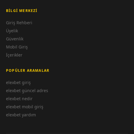
BILGI MERKEZI
Giriş Rehberi
Üyelik
Güvenlik
Mobil Giriş
İçerikler
POPÜLER ARAMALAR
elexbet giriş
elexbet güncel adres
elexbet nedir
elexbet mobil giriş
elexbet yardım