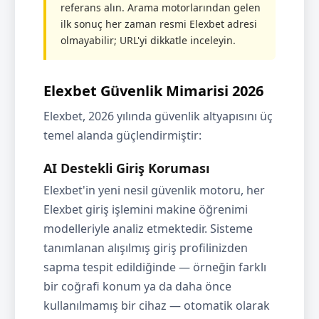
referans alın. Arama motorlarından gelen
ilk sonuç her zaman resmi Elexbet adresi
olmayabilir; URL'yi dikkatle inceleyin.
Elexbet Güvenlik Mimarisi 2026
Elexbet, 2026 yılında güvenlik altyapısını üç
temel alanda güçlendirmiştir:
AI Destekli Giriş Koruması
Elexbet'in yeni nesil güvenlik motoru, her
Elexbet giriş işlemini makine öğrenimi
modelleriyle analiz etmektedir. Sisteme
tanımlanan alışılmış giriş profilinizden
sapma tespit edildiğinde — örneğin farklı
bir coğrafi konum ya da daha önce
kullanılmamış bir cihaz — otomatik olarak