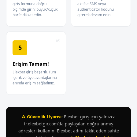
giriş formuna doğru
aktifse SMS veya
biçimde girin; büyük/küçük
authenticator kodunu
harfe dikkat edin.
girerek devam edin.
5
Erişim Tamam!
Elexbet giriş başarılı. Tüm
içerik ve üye avantajlarına
anında erişim sağladınız.
⚠ Güvenlik Uyarısı:
Elexbet giriş için yalnızca
tr.elexbetgir.com'da paylaşılan doğrulanmış
adresleri kullanın. Elexbet adını taklit eden sahte