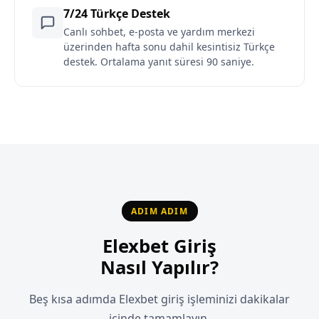
7/24 Türkçe Destek
Canlı sohbet, e-posta ve yardım merkezi
üzerinden hafta sonu dahil kesintisiz Türkçe
destek. Ortalama yanıt süresi 90 saniye.
ADIM ADIM
Elexbet Giriş
Nasıl Yapılır?
Beş kısa adımda Elexbet giriş işleminizi dakikalar
içinde tamamlayın.