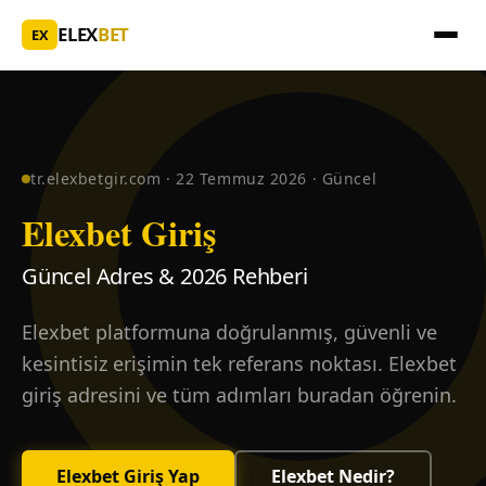
ELEX
BET
EX
tr.elexbetgir.com · 22 Temmuz 2026 · Güncel
Elexbet Giriş
Güncel Adres & 2026 Rehberi
Elexbet platformuna doğrulanmış, güvenli ve
kesintisiz erişimin tek referans noktası. Elexbet
giriş adresini ve tüm adımları buradan öğrenin.
Elexbet Giriş Yap
Elexbet Nedir?