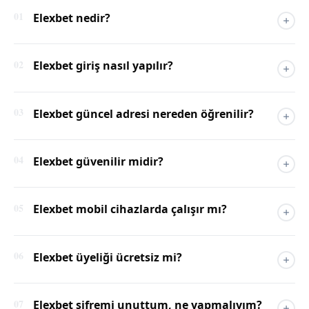
01
Elexbet nedir?
Elexbet, uluslararası lisans kapsamında faaliyet
02
Elexbet giriş nasıl yapılır?
gösteren, Türk kullanıcılara tam Türkçe arayüz ve 7/24
destek sunan dijital eğlence ve interaktif içerik
platformudur. Güvenlik odaklı altyapısı ve kesintisiz
tr.elexbetgir.com üzerinden doğrulanmış güncel
03
Elexbet güncel adresi nereden öğrenilir?
erişim altyapısıyla kullanıcı memnuniyetini öncelikli
Elexbet giriş adresini edinin. Adresi tarayıcınıza
hedef olarak benimseyen Elexbet, yıllar içinde güçlü
doğrudan yazın; URL'de kilit simgesi ve "https://"
bir üye tabanı oluşturmuştur.
olduğunu doğrulayın. Kullanıcı adı ve şifrenizi giriş
Elexbet güncel giriş adresi için tr.elexbetgir.com
04
Elexbet güvenilir midir?
formuna girin, Giriş butonuna tıklayın. 2FA aktifse
sayfasını düzenli olarak takip edin. Adres değişiklikleri
SMS ya da authenticator kodunuzu da girerek işlemi
anlık olarak güncellenmektedir. Arama motorlarından
tamamlayın.
ulaşılan sonuçlar her zaman resmi adres
Evet. Elexbet, uluslararası lisans çerçevesinde faaliyet
05
Elexbet mobil cihazlarda çalışır mı?
olmayabileceğinden, doğrulama için bu sayfayı
göstermekte olup bağımsız güvenlik denetimlerinden
kullanın ve adresi tarayıcınızda yer imi olarak
geçmektedir. 256-bit SSL şifreleme, TLS 1.3 protokolü
kaydedin.
ve yapay zeka destekli anomali tespiti, platformun
Evet. Elexbet'in 2026'da yenilenen duyarlı (responsive)
06
Elexbet üyeliği ücretsiz mi?
güvenlik standartlarını yüksek tutmaktadır.
arayüzü iOS ve Android'in tüm güncel sürümlerinde
sorunsuz çalışmaktadır. Ek uygulama indirmeye gerek
kalmadan mobil tarayıcıdan Elexbet giriş yapabilir,
Evet, Elexbet üyeliği tamamen ücretsizdir. Güncel
07
Elexbet şifremi unuttum, ne yapmalıyım?