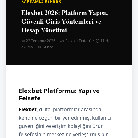
KAPSAMLI REHBER
Elexbet 2026: Platform Yapısı,
Güvenli Giriş Yöntemleri ve
Hesap Yönetimi
📅 22 Temmuz 2026 · ✍ Elexbet Editörü · ⏱ 11 dk
okuma · 🔄 Güncel
Elexbet Platformu: Yapı ve
Felsefe
Elexbet
, dijital platformlar arasında
kendine özgün bir yer edinmiş, kullanıcı
güvenliğini ve erişim kolaylığını ürün
felsefesinin merkezine yerleştirmiş bir