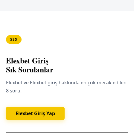
SSS
Elexbet Giriş
Sık Sorulanlar
Elexbet ve Elexbet giriş hakkında en çok merak edilen
8 soru.
Elexbet Giriş Yap