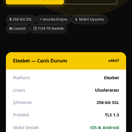
🔒 256-bit SSL
⚡ Anında Erişim
📱 Mobil Uyumlu
🌐 Lisanslı
🕐 7/24 TR Destek
Elexbet — Canlı Durum
Aktif
Platform
Elexbet
Lisans
Uluslararası
Şifreleme
256-bit SSL
Protokol
TLS 1.3
Mobil Destek
iOS & Android