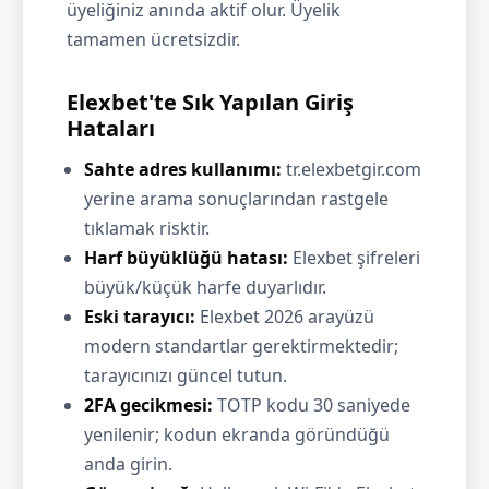
üyeliğiniz anında aktif olur. Üyelik
tamamen ücretsizdir.
Elexbet'te Sık Yapılan Giriş
Hataları
Sahte adres kullanımı:
tr.elexbetgir.com
yerine arama sonuçlarından rastgele
tıklamak risktir.
Harf büyüklüğü hatası:
Elexbet şifreleri
büyük/küçük harfe duyarlıdır.
Eski tarayıcı:
Elexbet 2026 arayüzü
modern standartlar gerektirmektedir;
tarayıcınızı güncel tutun.
2FA gecikmesi:
TOTP kodu 30 saniyede
yenilenir; kodun ekranda göründüğü
anda girin.