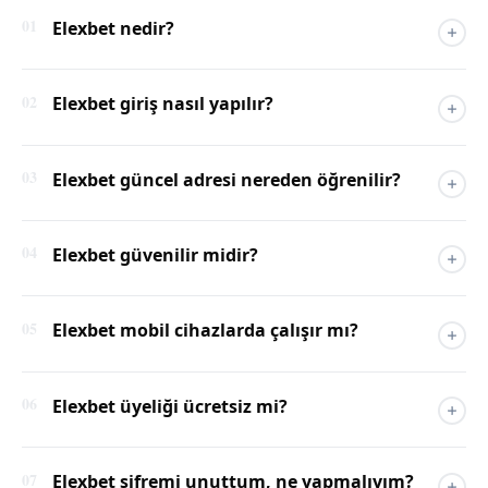
01
Elexbet nedir?
Elexbet, uluslararası lisans kapsamında faaliyet
02
Elexbet giriş nasıl yapılır?
gösteren, Türk kullanıcılara tam Türkçe arayüz ve 7/24
destek sunan dijital eğlence ve interaktif içerik
platformudur. Güvenlik odaklı altyapısı ve kesintisiz
tr.elexbetgir.com üzerinden doğrulanmış güncel
03
Elexbet güncel adresi nereden öğrenilir?
erişim altyapısıyla kullanıcı memnuniyetini öncelikli
Elexbet giriş adresini edinin. Adresi tarayıcınıza
hedef olarak benimseyen Elexbet, yıllar içinde güçlü
doğrudan yazın; URL'de kilit simgesi ve "https://"
bir üye tabanı oluşturmuştur.
olduğunu doğrulayın. Kullanıcı adı ve şifrenizi giriş
Elexbet güncel giriş adresi için tr.elexbetgir.com
04
Elexbet güvenilir midir?
formuna girin, Giriş butonuna tıklayın. 2FA aktifse
sayfasını düzenli olarak takip edin. Adres değişiklikleri
SMS ya da authenticator kodunuzu da girerek işlemi
anlık olarak güncellenmektedir. Arama motorlarından
tamamlayın.
ulaşılan sonuçlar her zaman resmi adres
Evet. Elexbet, uluslararası lisans çerçevesinde faaliyet
05
Elexbet mobil cihazlarda çalışır mı?
olmayabileceğinden, doğrulama için bu sayfayı
göstermekte olup bağımsız güvenlik denetimlerinden
kullanın ve adresi tarayıcınızda yer imi olarak
geçmektedir. 256-bit SSL şifreleme, TLS 1.3 protokolü
kaydedin.
ve yapay zeka destekli anomali tespiti, platformun
Evet. Elexbet'in 2026'da yenilenen duyarlı (responsive)
06
Elexbet üyeliği ücretsiz mi?
güvenlik standartlarını yüksek tutmaktadır.
arayüzü iOS ve Android'in tüm güncel sürümlerinde
sorunsuz çalışmaktadır. Ek uygulama indirmeye gerek
kalmadan mobil tarayıcıdan Elexbet giriş yapabilir,
Evet, Elexbet üyeliği tamamen ücretsizdir. Güncel
07
Elexbet şifremi unuttum, ne yapmalıyım?