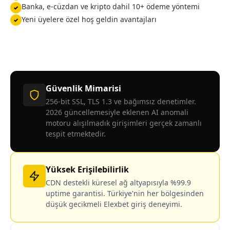
Banka, e-cüzdan ve kripto dahil 10+ ödeme yöntemi
✓
Yeni üyelere özel hoş geldin avantajları
✓
Güvenlik Mimarisi
256-bit SSL, TLS 1.3 ve bağımsız denetimler.
2026 güncellemesiyle eklenen AI anomali
motoru alışılmadık girişimleri gerçek zamanlı
tespit etmektedir.
Yüksek Erişilebilirlik
CDN destekli küresel ağ altyapısıyla %99.9
uptime garantisi. Türkiye'nin her bölgesinden
düşük gecikmeli Elexbet giriş deneyimi.