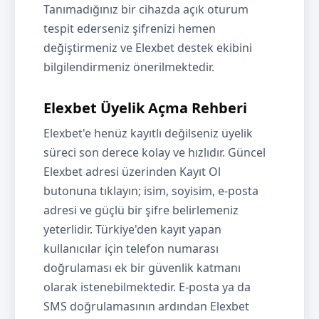
Tanımadığınız bir cihazda açık oturum
tespit ederseniz şifrenizi hemen
değiştirmeniz ve Elexbet destek ekibini
bilgilendirmeniz önerilmektedir.
Elexbet Üyelik Açma Rehberi
Elexbet'e henüz kayıtlı değilseniz üyelik
süreci son derece kolay ve hızlıdır. Güncel
Elexbet adresi üzerinden Kayıt Ol
butonuna tıklayın; isim, soyisim, e-posta
adresi ve güçlü bir şifre belirlemeniz
yeterlidir. Türkiye'den kayıt yapan
kullanıcılar için telefon numarası
doğrulaması ek bir güvenlik katmanı
olarak istenebilmektedir. E-posta ya da
SMS doğrulamasının ardından Elexbet