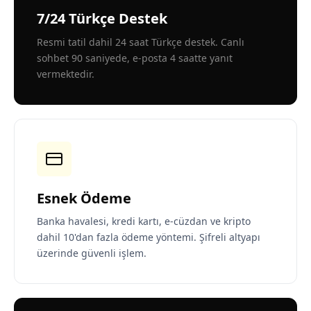
7/24 Türkçe Destek
Resmi tatil dahil 24 saat Türkçe destek. Canlı
sohbet 90 saniyede, e-posta 4 saatte yanıt
vermektedir.
Esnek Ödeme
Banka havalesi, kredi kartı, e-cüzdan ve kripto
dahil 10'dan fazla ödeme yöntemi. Şifreli altyapı
üzerinde güvenli işlem.