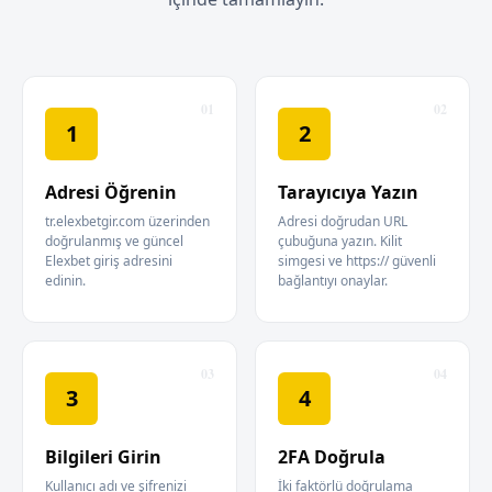
1
2
Adresi Öğrenin
Tarayıcıya Yazın
tr.elexbetgir.com üzerinden
Adresi doğrudan URL
doğrulanmış ve güncel
çubuğuna yazın. Kilit
Elexbet giriş adresini
simgesi ve https:// güvenli
edinin.
bağlantıyı onaylar.
3
4
Bilgileri Girin
2FA Doğrula
Kullanıcı adı ve şifrenizi
İki faktörlü doğrulama