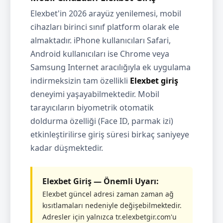
Elexbet'in 2026 arayüz yenilemesi, mobil
cihazları birinci sınıf platform olarak ele
almaktadır. iPhone kullanıcıları Safari,
Android kullanıcıları ise Chrome veya
Samsung Internet aracılığıyla ek uygulama
indirmeksizin tam özellikli
Elexbet giriş
deneyimi yaşayabilmektedir. Mobil
tarayıcıların biyometrik otomatik
doldurma özelliği (Face ID, parmak izi)
etkinleştirilirse giriş süresi birkaç saniyeye
kadar düşmektedir.
Elexbet Giriş — Önemli Uyarı:
Elexbet güncel adresi zaman zaman ağ
kısıtlamaları nedeniyle değişebilmektedir.
Adresler için yalnızca tr.elexbetgir.com'u