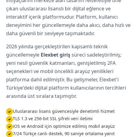
ihtiyaçlarını merkeze alan tasarım felsefesiyle öne
çıkan uluslararası lisanslı bir dijital eğlence ve
interaktif içerik platformudur. Platform, kullanıcı
deneyimini her güncellemeyle daha akıcı, daha hızlı ve
daha güvenli bir seviyeye taşımaktadır.
2026 yılında gerçekleştirilen kapsamlı teknik
güncellemeyle
Elexbet giriş
süreci sadeleştirilmiş;
yeni nesil güvenlik katmanları, genişletilmiş 2FA
seçenekleri ve mobil öncelikli arayüz yenilikleri
platforma dahil edilmiştir. Bu gelişmeler, Elexbet'i
Türkiye'deki dijital platform kullanıcılarının tercihleri
arasında üst sıralara taşımıştır.
Uluslararası lisans güvencesiyle denetimli hizmet
✓
TLS 1.3 ve 256-bit SSL şifreli veri iletimi
✓
iOS ve Android için optimize edilmiş mobil arayüz
✓
7/24 Türkçe canlı destek, 90 saniye ortalama yanıt
✓