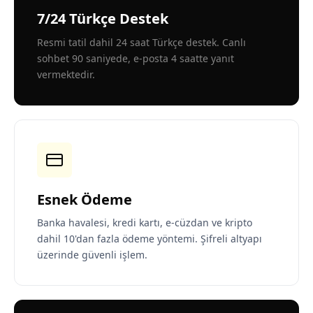
7/24 Türkçe Destek
Resmi tatil dahil 24 saat Türkçe destek. Canlı
sohbet 90 saniyede, e-posta 4 saatte yanıt
vermektedir.
Esnek Ödeme
Banka havalesi, kredi kartı, e-cüzdan ve kripto
dahil 10'dan fazla ödeme yöntemi. Şifreli altyapı
üzerinde güvenli işlem.