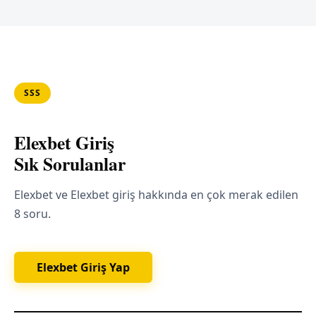
SSS
Elexbet Giriş
Sık Sorulanlar
Elexbet ve Elexbet giriş hakkında en çok merak edilen
8 soru.
Elexbet Giriş Yap