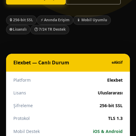
🔒 256-bit SSL
⚡ Anında Erişim
📱 Mobil Uyumlu
🌐 Lisanslı
🕐 7/24 TR Destek
Elexbet — Canlı Durum
Aktif
Platform
Elexbet
Lisans
Uluslararası
Şifreleme
256-bit SSL
Protokol
TLS 1.3
Mobil Destek
iOS & Android