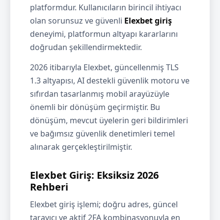
platformdur. Kullanıcıların birincil ihtiyacı
olan sorunsuz ve güvenli
Elexbet giriş
deneyimi, platformun altyapı kararlarını
doğrudan şekillendirmektedir.
2026 itibarıyla Elexbet, güncellenmiş TLS
1.3 altyapısı, AI destekli güvenlik motoru ve
sıfırdan tasarlanmış mobil arayüzüyle
önemli bir dönüşüm geçirmiştir. Bu
dönüşüm, mevcut üyelerin geri bildirimleri
ve bağımsız güvenlik denetimleri temel
alınarak gerçekleştirilmiştir.
Elexbet Giriş: Eksiksiz 2026
Rehberi
Elexbet giriş işlemi; doğru adres, güncel
tarayıcı ve aktif 2FA kombinasyonuyla en