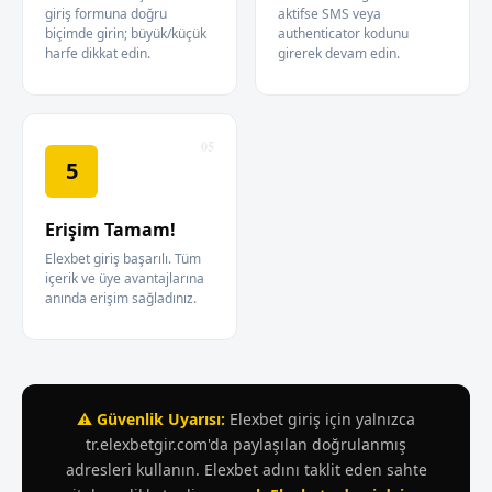
giriş formuna doğru
aktifse SMS veya
biçimde girin; büyük/küçük
authenticator kodunu
harfe dikkat edin.
girerek devam edin.
5
Erişim Tamam!
Elexbet giriş başarılı. Tüm
içerik ve üye avantajlarına
anında erişim sağladınız.
⚠ Güvenlik Uyarısı:
Elexbet giriş için yalnızca
tr.elexbetgir.com'da paylaşılan doğrulanmış
adresleri kullanın. Elexbet adını taklit eden sahte