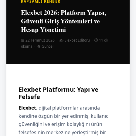
KAPSAMLI REHBER
Elexbet 2026: Platform Yapısı,
Güvenli Giriş Yöntemleri ve
Hesap Yönetimi
📅 22 Temmuz 2026 · ✍ Elexbet Editörü · ⏱ 11 dk
okuma · 🔄 Güncel
Elexbet Platformu: Yapı ve
Felsefe
Elexbet
, dijital platformlar arasında
kendine özgün bir yer edinmiş, kullanıcı
güvenliğini ve erişim kolaylığını ürün
felsefesinin merkezine yerleştirmiş bir