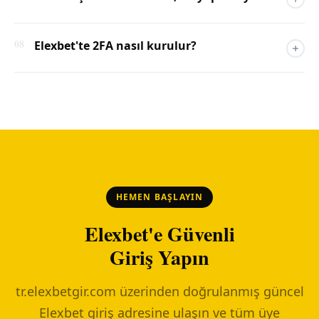
tüm özelliklere erişebilirsiniz.
adres üzerinden Kayıt Ol butonuna tıklayın, formu
doldurun ve e-posta veya SMS doğrulamasını
tamamlayın. Hesabınız hemen aktif olur ve hoş geldin
Elexbet giriş ekranındaki "Şifremi Unuttum"
08
Elexbet'te 2FA nasıl kurulur?
avantajlarına anında kavuşursunuz.
bağlantısına tıklayın. Üyelik e-posta adresinize
sıfırlama bağlantısı gönderilecektir. Bağlantı 15 dakika
geçerlidir. E-posta gelmezse spam klasörünüzü
Elexbet hesabınıza giriş yapın, sağ üstteki profil
kontrol edin; sorun devam ederse Elexbet canlı
menüsünden Güvenlik Ayarları'na gidin ve İki Faktörlü
desteğe başvurun.
Doğrulama seçeneğini aktif hale getirin. SMS veya
authenticator uygulama seçeneklerinden birini tercih
edin. SMS'e kıyasla authenticator uygulaması (Google,
Microsoft) SIM swap saldırılarına karşı çok daha
güvenlidir.
HEMEN BAŞLAYIN
Elexbet'e Güvenli
Giriş Yapın
tr.elexbetgir.com üzerinden doğrulanmış güncel
Elexbet giriş adresine ulaşın ve tüm üye