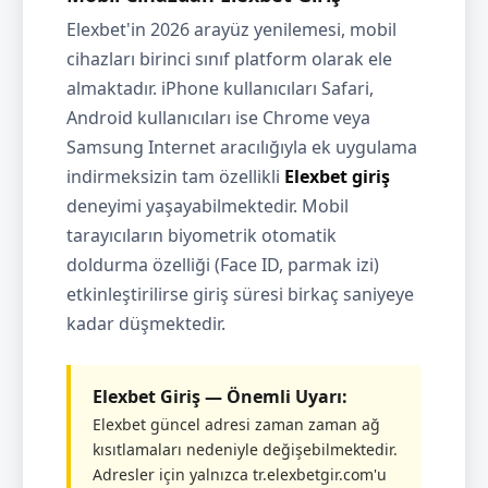
Elexbet'in 2026 arayüz yenilemesi, mobil
cihazları birinci sınıf platform olarak ele
almaktadır. iPhone kullanıcıları Safari,
Android kullanıcıları ise Chrome veya
Samsung Internet aracılığıyla ek uygulama
indirmeksizin tam özellikli
Elexbet giriş
deneyimi yaşayabilmektedir. Mobil
tarayıcıların biyometrik otomatik
doldurma özelliği (Face ID, parmak izi)
etkinleştirilirse giriş süresi birkaç saniyeye
kadar düşmektedir.
Elexbet Giriş — Önemli Uyarı:
Elexbet güncel adresi zaman zaman ağ
kısıtlamaları nedeniyle değişebilmektedir.
Adresler için yalnızca tr.elexbetgir.com'u