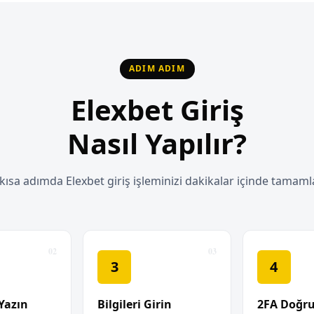
ADIM ADIM
Elexbet Giriş
Nasıl Yapılır?
kısa adımda Elexbet giriş işleminizi dakikalar içinde tamaml
3
4
 Yazın
Bilgileri Girin
2FA Doğru