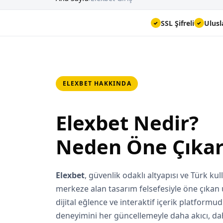
SSL Şifreli
Ulusl
✓
✓
ELEXBET HAKKINDA
Elexbet Nedir?
Neden Öne Çıkar
Elexbet
, güvenlik odaklı altyapısı ve Türk kull
merkeze alan tasarım felsefesiyle öne çıkan ul
dijital eğlence ve interaktif içerik platformud
deneyimini her güncellemeyle daha akıcı, dah