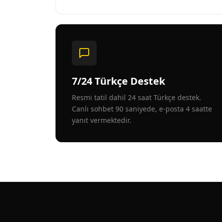
7/24 Türkçe Destek
Resmi tatil dahil 24 saat Türkçe destek.
Canlı sohbet 90 saniyede, e-posta 4 saatte
yanıt vermektedir.