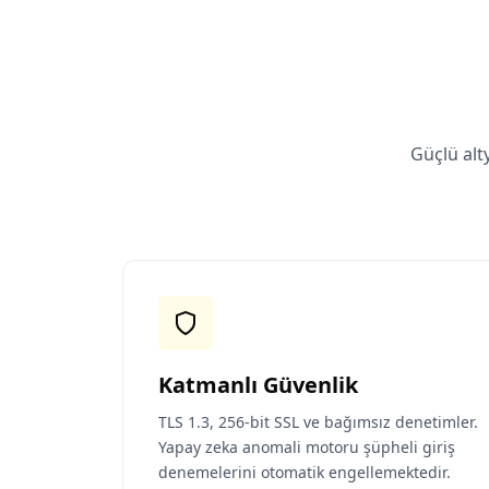
Güçlü alty
Katmanlı Güvenlik
TLS 1.3, 256-bit SSL ve bağımsız denetimler.
Yapay zeka anomali motoru şüpheli giriş
denemelerini otomatik engellemektedir.