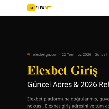
ELEX
BET
EX
tr.elexbetgir.com · 22 Temmuz 2026 · Güncel
Elexbet Giriş
Güncel Adres & 2026 Re
Elexbet platformuna doğrulanmış, güvenl
noktası. Elexbet giriş adresini ve tüm 