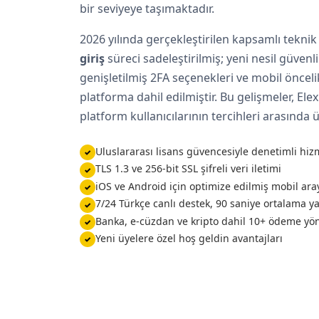
bir seviyeye taşımaktadır.
2026 yılında gerçekleştirilen kapsamlı tekni
giriş
süreci sadeleştirilmiş; yeni nesil güvenl
genişletilmiş 2FA seçenekleri ve mobil öncelik
platforma dahil edilmiştir. Bu gelişmeler, Elexb
platform kullanıcılarının tercihleri arasında üs
Uluslararası lisans güvencesiyle denetimli hiz
✓
TLS 1.3 ve 256-bit SSL şifreli veri iletimi
✓
iOS ve Android için optimize edilmiş mobil ara
✓
7/24 Türkçe canlı destek, 90 saniye ortalama ya
✓
Banka, e-cüzdan ve kripto dahil 10+ ödeme yö
✓
Yeni üyelere özel hoş geldin avantajları
✓