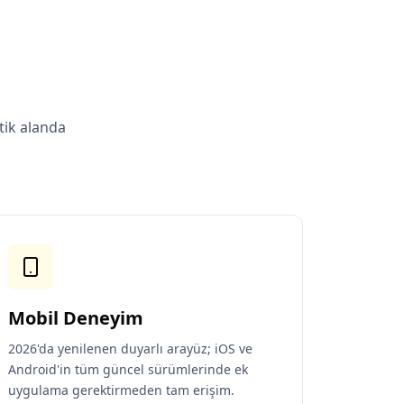
itik alanda
Mobil Deneyim
2026'da yenilenen duyarlı arayüz; iOS ve
Android'in tüm güncel sürümlerinde ek
uygulama gerektirmeden tam erişim.