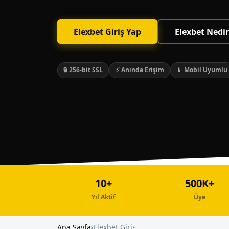
Elexbet Giriş Yap
Elexbet Nedir
🔒 256-bit SSL
⚡ Anında Erişim
📱 Mobil Uyumlu
10+
500K+
Yıl Aktif
Üye
Ana Sayfa
›
Elexbet Giriş