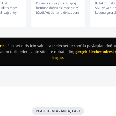
n URL
Kullanıcı adı ve şifrenizi giriş
İki faktörlü d
Kilit simgesi
formuna doğru biçimde girin;
SMS veya auth
nli bağlantıyı
büyük/küçük harfe dikkat edin.
kodunu girere
ısı:
Elexbet giriş için yalnızca tr.elexbetgir.com'da paylaşılan doğr
 adını taklit eden sahte sitelere dikkat edin;
gerçek Elexbet adresi d
başlar.
PLATFORM AVANTAJLARI