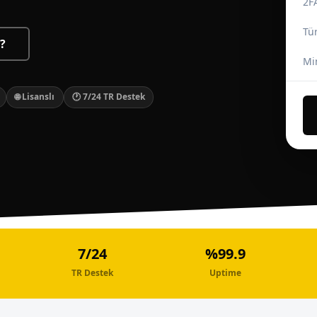
2F
Tü
?
Mi
🌐 Lisanslı
🕐 7/24 TR Destek
7/24
%99.9
TR Destek
Uptime