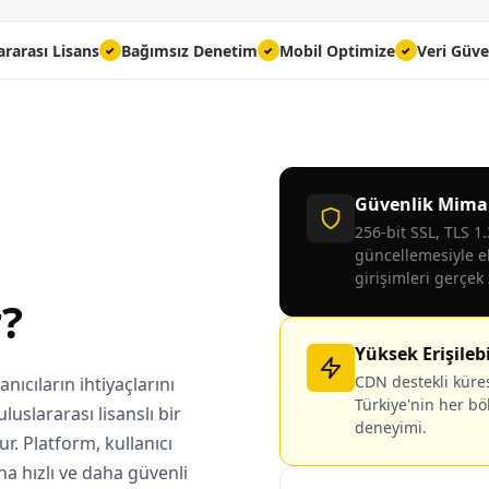
ararası Lisans
Bağımsız Denetim
Mobil Optimize
Veri Güve
✓
✓
✓
Güvenlik Mimar
256-bit SSL, TLS 1
güncellemesiyle e
girişimleri gerçek
?
Yüksek Erişilebi
CDN destekli küres
anıcıların ihtiyaçlarını
Türkiye'nin her bö
uslararası lisanslı bir
deneyimi.
ur. Platform, kullanıcı
a hızlı ve daha güvenli