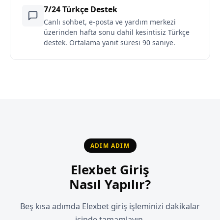
7/24 Türkçe Destek
Canlı sohbet, e-posta ve yardım merkezi
üzerinden hafta sonu dahil kesintisiz Türkçe
destek. Ortalama yanıt süresi 90 saniye.
ADIM ADIM
Elexbet Giriş
Nasıl Yapılır?
Beş kısa adımda Elexbet giriş işleminizi dakikalar
içinde tamamlayın.