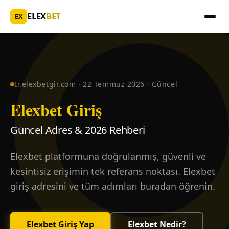
ELEX
BET
EX
tr.elexbetgir.com · 22 Temmuz 2026 · Güncel
Elexbet Giriş
Güncel Adres & 2026 Rehberi
Elexbet platformuna doğrulanmış, güvenli ve
kesintisiz erişimin tek referans noktası. Elexbet
giriş adresini ve tüm adımları buradan öğrenin.
Elexbet Giriş Yap
Elexbet Nedir?