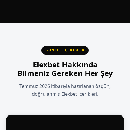
GÜNCEL İÇERIKLER
Elexbet Hakkında
Bilmeniz Gereken Her Şey
Temmuz 2026 itibarıyla hazırlanan özgün,
doğrulanmış Elexbet içerikleri.