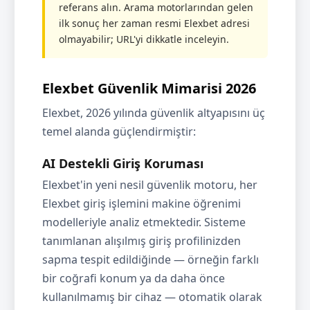
referans alın. Arama motorlarından gelen
ilk sonuç her zaman resmi Elexbet adresi
olmayabilir; URL'yi dikkatle inceleyin.
Elexbet Güvenlik Mimarisi 2026
Elexbet, 2026 yılında güvenlik altyapısını üç
temel alanda güçlendirmiştir:
AI Destekli Giriş Koruması
Elexbet'in yeni nesil güvenlik motoru, her
Elexbet giriş işlemini makine öğrenimi
modelleriyle analiz etmektedir. Sisteme
tanımlanan alışılmış giriş profilinizden
sapma tespit edildiğinde — örneğin farklı
bir coğrafi konum ya da daha önce
kullanılmamış bir cihaz — otomatik olarak