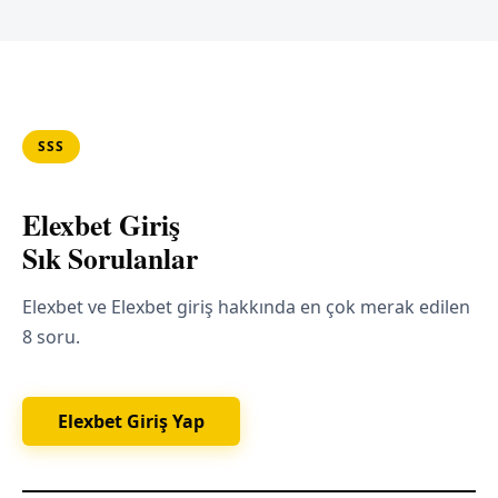
SSS
Elexbet Giriş
Sık Sorulanlar
Elexbet ve Elexbet giriş hakkında en çok merak edilen
8 soru.
Elexbet Giriş Yap