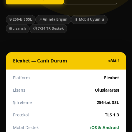
🔒 256-bit SSL
⚡ Anında Erişim
📱 Mobil Uyumlu
🌐 Lisanslı
🕐 7/24 TR Destek
Elexbet — Canlı Durum
Aktif
Platform
Elexbet
Lisans
Uluslararası
Şifreleme
256-bit SSL
Protokol
TLS 1.3
Mobil Destek
iOS & Android