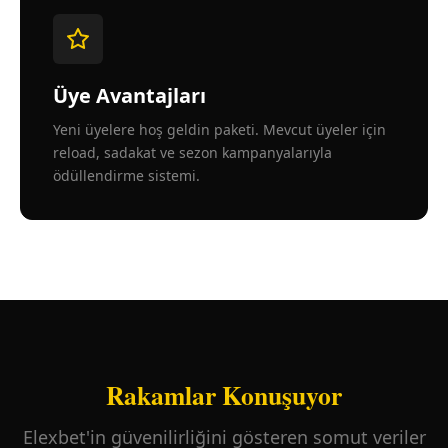
Üye Avantajları
Yeni üyelere hoş geldin paketi. Mevcut üyeler için
reload, sadakat ve sezon kampanyalarıyla
ödüllendirme sistemi.
Rakamlar Konuşuyor
Elexbet'in güvenilirliğini gösteren somut veriler