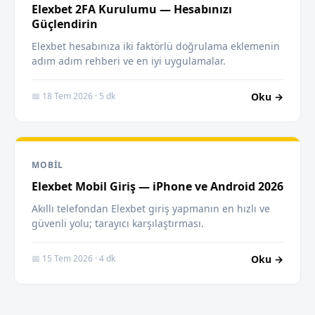
Elexbet 2FA Kurulumu — Hesabınızı
Güçlendirin
Elexbet hesabınıza iki faktörlü doğrulama eklemenin
adım adım rehberi ve en iyi uygulamalar.
Oku →
📅 18 Tem 2026 · 5 dk
MOBIL
Elexbet Mobil Giriş — iPhone ve Android 2026
Akıllı telefondan Elexbet giriş yapmanın en hızlı ve
güvenli yolu; tarayıcı karşılaştırması.
Oku →
📅 15 Tem 2026 · 4 dk