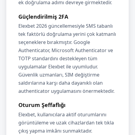
ek doğrulama adımı devreye girmektedir.
Güçlendirilmiş 2FA
Elexbet 2026 güncellemesiyle SMS tabanlı
tek faktörlü doğrulama yerini çok katmanlı
seçeneklere bırakmıştır. Google
Authenticator, Microsoft Authenticator ve
TOTP standardını destekleyen tüm
uygulamalar Elexbet ile uyumludur.
Güvenlik uzmanları, SIM değiştirme
saldırılarına karşı daha dayanıklı olan
authenticator uygulamasını önermektedir.
Oturum Şeffaflığı
Elexbet, kullanıcılara aktif oturumlarını
görüntüleme ve uzak cihazlardan tek tıkla
çıkış yapma imkânı sunmaktadır.