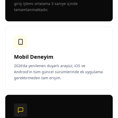
giriş işlemi ortalama 3 saniye içinde
tamamlanmaktadır.
Mobil Deneyim
2026'da yenilenen duyarlı arayüz; iOS ve
Android'in tüm güncel sürümlerinde ek uygulama
gerektirmeden tam erişim.