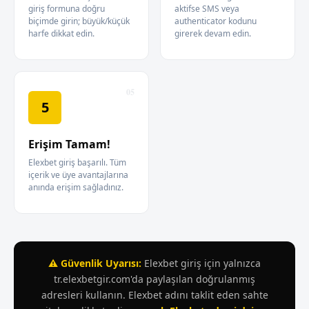
giriş formuna doğru
aktifse SMS veya
biçimde girin; büyük/küçük
authenticator kodunu
harfe dikkat edin.
girerek devam edin.
5
Erişim Tamam!
Elexbet giriş başarılı. Tüm
içerik ve üye avantajlarına
anında erişim sağladınız.
⚠ Güvenlik Uyarısı:
Elexbet giriş için yalnızca
tr.elexbetgir.com'da paylaşılan doğrulanmış
adresleri kullanın. Elexbet adını taklit eden sahte