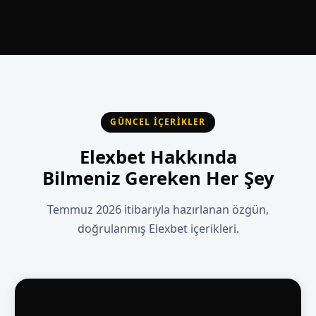
GÜNCEL İÇERIKLER
Elexbet Hakkında
Bilmeniz Gereken Her Şey
Temmuz 2026 itibarıyla hazırlanan özgün,
doğrulanmış Elexbet içerikleri.