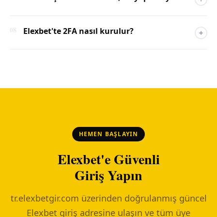
tüm özelliklere erişebilirsiniz.
adres üzerinden Kayıt Ol butonuna tıklayın, formu
doldurun ve e-posta veya SMS doğrulamasını
tamamlayın. Hesabınız hemen aktif olur ve hoş geldin
Elexbet giriş ekranındaki "Şifremi Unuttum"
08
Elexbet'te 2FA nasıl kurulur?
avantajlarına anında kavuşursunuz.
bağlantısına tıklayın. Üyelik e-posta adresinize
sıfırlama bağlantısı gönderilecektir. Bağlantı 15 dakika
geçerlidir. E-posta gelmezse spam klasörünüzü
Elexbet hesabınıza giriş yapın, sağ üstteki profil
kontrol edin; sorun devam ederse Elexbet canlı
menüsünden Güvenlik Ayarları'na gidin ve İki Faktörlü
desteğe başvurun.
Doğrulama seçeneğini aktif hale getirin. SMS veya
authenticator uygulama seçeneklerinden birini tercih
edin. SMS'e kıyasla authenticator uygulaması (Google,
Microsoft) SIM swap saldırılarına karşı çok daha
güvenlidir.
HEMEN BAŞLAYIN
Elexbet'e Güvenli
Giriş Yapın
tr.elexbetgir.com üzerinden doğrulanmış güncel
Elexbet giriş adresine ulaşın ve tüm üye