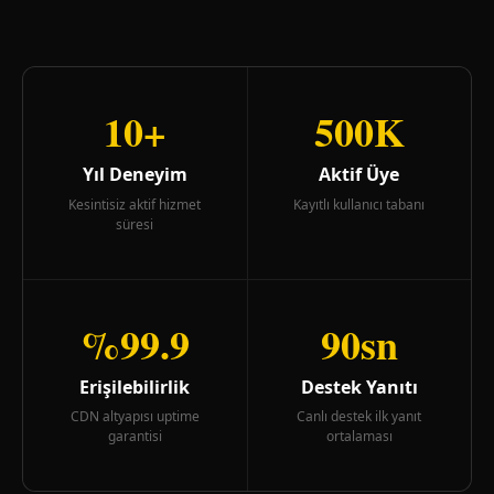
10+
500K
Yıl Deneyim
Aktif Üye
Kesintisiz aktif hizmet
Kayıtlı kullanıcı tabanı
süresi
%99.9
90sn
Erişilebilirlik
Destek Yanıtı
CDN altyapısı uptime
Canlı destek ilk yanıt
garantisi
ortalaması