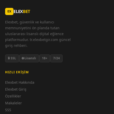
ELEX
BET
EX
Elexbet, güvenlik ve kullanıcı
memnuniyetini ön planda tutan
uluslararası lisanslı dijital eğlence
platformudur. tr.elexbetgir.com güncel
giriş rehberi.
🔒 SSL
🌐 Lisanslı
18+
7/24
HIZLI ERIŞIM
Elexbet Hakkında
Elexbet Giriş
Özellikler
Makaleler
SSS