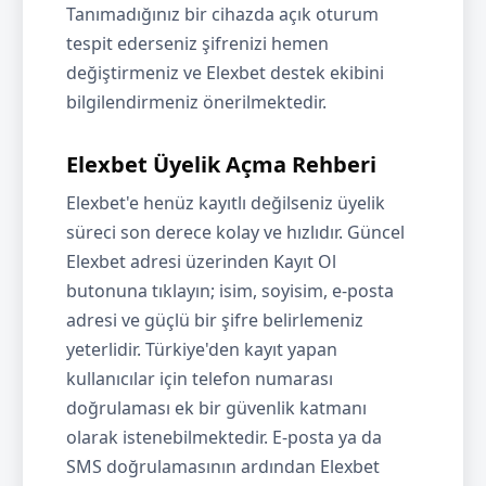
Tanımadığınız bir cihazda açık oturum
tespit ederseniz şifrenizi hemen
değiştirmeniz ve Elexbet destek ekibini
bilgilendirmeniz önerilmektedir.
Elexbet Üyelik Açma Rehberi
Elexbet'e henüz kayıtlı değilseniz üyelik
süreci son derece kolay ve hızlıdır. Güncel
Elexbet adresi üzerinden Kayıt Ol
butonuna tıklayın; isim, soyisim, e-posta
adresi ve güçlü bir şifre belirlemeniz
yeterlidir. Türkiye'den kayıt yapan
kullanıcılar için telefon numarası
doğrulaması ek bir güvenlik katmanı
olarak istenebilmektedir. E-posta ya da
SMS doğrulamasının ardından Elexbet