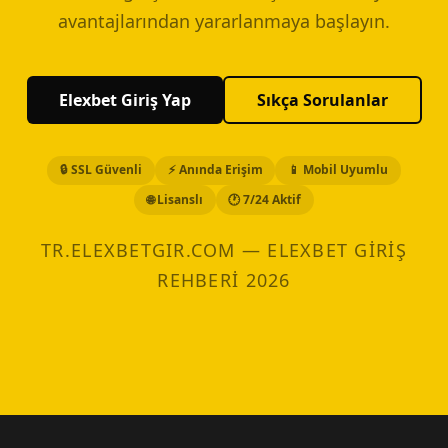
avantajlarından yararlanmaya başlayın.
Elexbet Giriş Yap
Sıkça Sorulanlar
🔒 SSL Güvenli
⚡ Anında Erişim
📱 Mobil Uyumlu
🌐 Lisanslı
🕐 7/24 Aktif
TR.ELEXBETGIR.COM — ELEXBET GİRİŞ
REHBERİ 2026