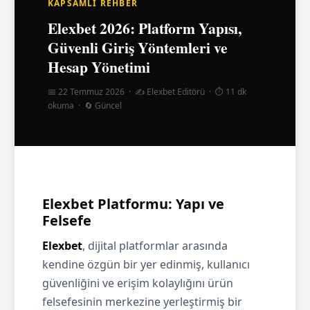
KAPSAMLI REHBER
Elexbet 2026: Platform Yapısı,
Güvenli Giriş Yöntemleri ve
Hesap Yönetimi
📅 22 Temmuz 2026 · ✍ Elexbet Editörü · ⏱ 11 dk
okuma · 🔄 Güncel
Elexbet Platformu: Yapı ve
Felsefe
Elexbet
, dijital platformlar arasında
kendine özgün bir yer edinmiş, kullanıcı
güvenliğini ve erişim kolaylığını ürün
felsefesinin merkezine yerleştirmiş bir