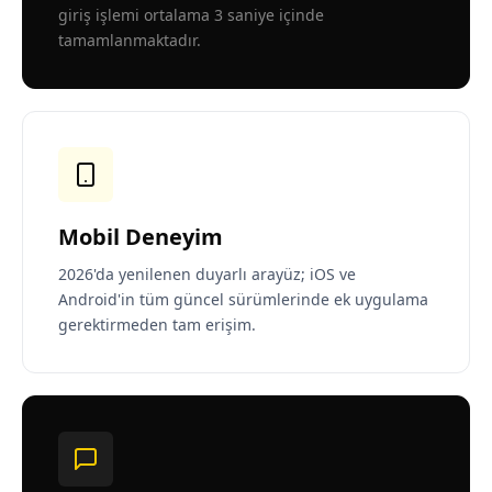
giriş işlemi ortalama 3 saniye içinde
tamamlanmaktadır.
Mobil Deneyim
2026'da yenilenen duyarlı arayüz; iOS ve
Android'in tüm güncel sürümlerinde ek uygulama
gerektirmeden tam erişim.