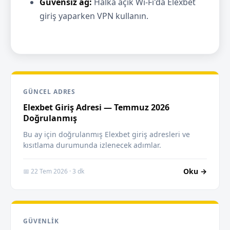
Güvensiz ağ:
Halka açık Wi-Fi'da Elexbet
giriş yaparken VPN kullanın.
GÜNCEL ADRES
Elexbet Giriş Adresi — Temmuz 2026
Doğrulanmış
Bu ay için doğrulanmış Elexbet giriş adresleri ve
kısıtlama durumunda izlenecek adımlar.
Oku →
📅 22 Tem 2026 · 3 dk
GÜVENLIK