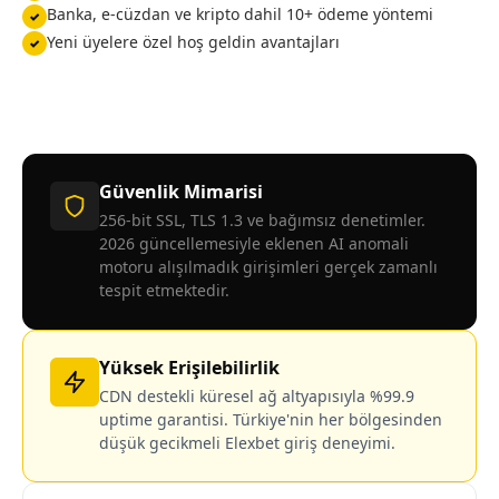
Banka, e-cüzdan ve kripto dahil 10+ ödeme yöntemi
✓
Yeni üyelere özel hoş geldin avantajları
✓
Güvenlik Mimarisi
256-bit SSL, TLS 1.3 ve bağımsız denetimler.
2026 güncellemesiyle eklenen AI anomali
motoru alışılmadık girişimleri gerçek zamanlı
tespit etmektedir.
Yüksek Erişilebilirlik
CDN destekli küresel ağ altyapısıyla %99.9
uptime garantisi. Türkiye'nin her bölgesinden
düşük gecikmeli Elexbet giriş deneyimi.