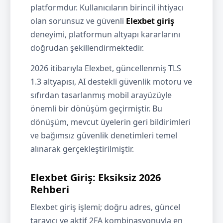
platformdur. Kullanıcıların birincil ihtiyacı
olan sorunsuz ve güvenli
Elexbet giriş
deneyimi, platformun altyapı kararlarını
doğrudan şekillendirmektedir.
2026 itibarıyla Elexbet, güncellenmiş TLS
1.3 altyapısı, AI destekli güvenlik motoru ve
sıfırdan tasarlanmış mobil arayüzüyle
önemli bir dönüşüm geçirmiştir. Bu
dönüşüm, mevcut üyelerin geri bildirimleri
ve bağımsız güvenlik denetimleri temel
alınarak gerçekleştirilmiştir.
Elexbet Giriş: Eksiksiz 2026
Rehberi
Elexbet giriş işlemi; doğru adres, güncel
tarayıcı ve aktif 2FA kombinasyonuyla en