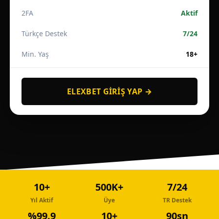
2FA
Aktif
Türkçe Destek
7/24
Min. Yaş
18+
ELEXBET GİRİŞ YAP →
10+
500K+
7/24
Yıl Aktif
Üye
TR Destek
%99.9
10+
90sn