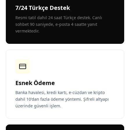
7/24 Türkçe Destek
Resmi tatil dahil 24 saat Türkçe destek. Canlı
sohbet 90 saniyede, e-posta 4 saatte yanıt
vermektedir.
Esnek Ödeme
Banka havalesi, kredi kartı, e-cüzdan ve kripto
dahil 10'dan fazla ödeme yöntemi. Şifreli altyapı
üzerinde güvenli işlem.