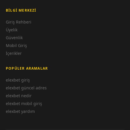
BILGI MERKEZI
Giriş Rehberi
Üyelik
Güvenlik
Mobil Giriş
İçerikler
POPÜLER ARAMALAR
elexbet giriş
elexbet güncel adres
elexbet nedir
elexbet mobil giriş
elexbet yardım