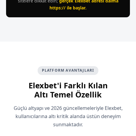
sitelere dikkat edin;
gerçek Elexbet adresi daima
https:// ile başlar.
PLATFORM AVANTAJLARI
Elexbet'i Farklı Kılan
Altı Temel Özellik
Güçlü altyapı ve 2026 güncellemeleriyle Elexbet,
kullanıcılarına altı kritik alanda üstün deneyim
sunmaktadır.