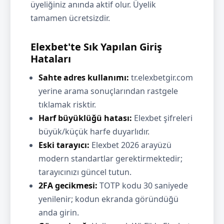
üyeliğiniz anında aktif olur. Üyelik
tamamen ücretsizdir.
Elexbet'te Sık Yapılan Giriş
Hataları
Sahte adres kullanımı:
tr.elexbetgir.com
yerine arama sonuçlarından rastgele
tıklamak risktir.
Harf büyüklüğü hatası:
Elexbet şifreleri
büyük/küçük harfe duyarlıdır.
Eski tarayıcı:
Elexbet 2026 arayüzü
modern standartlar gerektirmektedir;
tarayıcınızı güncel tutun.
2FA gecikmesi:
TOTP kodu 30 saniyede
yenilenir; kodun ekranda göründüğü
anda girin.