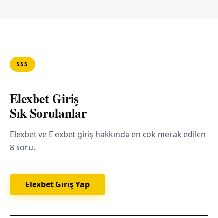
SSS
Elexbet Giriş
Sık Sorulanlar
Elexbet ve Elexbet giriş hakkında en çok merak edilen
8 soru.
Elexbet Giriş Yap