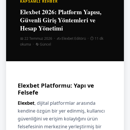
KAPSAMLI REHBER
Elexbet 2026: Platform Yapısı,
Güvenli Giriş Yöntemleri ve
Hesap Yönetimi
📅 22 Temmuz 2026 · ✍ Elexbet Editörü · ⏱ 11 dk
okuma · 🔄 Güncel
Elexbet Platformu: Yapı ve
Felsefe
Elexbet
, dijital platformlar arasında
kendine özgün bir yer edinmiş, kullanıcı
güvenliğini ve erişim kolaylığını ürün
felsefesinin merkezine yerleştirmiş bir