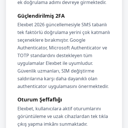
ek doğrulama adımı devreye girmektedir.
Güçlendirilmiş 2FA
Elexbet 2026 güncellemesiyle SMS tabanlı
tek faktörlü doğrulama yerini çok katmanlı
seçeneklere bırakmıştır. Google
Authenticator, Microsoft Authenticator ve
TOTP standardını destekleyen tüm
uygulamalar Elexbet ile uyumludur.
Güvenlik uzmanları, SIM değiştirme
saldırılarına karşı daha dayanıklı olan
authenticator uygulamasını önermektedir.
Oturum Şeffaflığı
Elexbet, kullanıcılara aktif oturumlarını
görüntüleme ve uzak cihazlardan tek tıkla
çıkış yapma imkânı sunmaktadır.