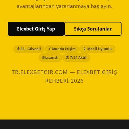
avantajlarından yararlanmaya başlayın.
Elexbet Giriş Yap
Sıkça Sorulanlar
🔒 SSL Güvenli
⚡ Anında Erişim
📱 Mobil Uyumlu
🌐 Lisanslı
🕐 7/24 Aktif
TR.ELEXBETGIR.COM — ELEXBET GİRİŞ
REHBERİ 2026