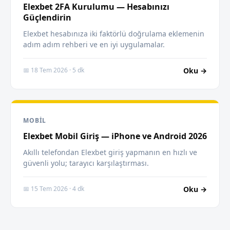
Elexbet 2FA Kurulumu — Hesabınızı
Güçlendirin
Elexbet hesabınıza iki faktörlü doğrulama eklemenin
adım adım rehberi ve en iyi uygulamalar.
Oku →
📅 18 Tem 2026 · 5 dk
MOBIL
Elexbet Mobil Giriş — iPhone ve Android 2026
Akıllı telefondan Elexbet giriş yapmanın en hızlı ve
güvenli yolu; tarayıcı karşılaştırması.
Oku →
📅 15 Tem 2026 · 4 dk