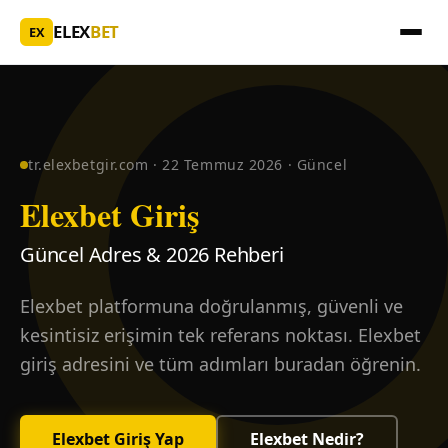
ELEX
BET
EX
tr.elexbetgir.com · 22 Temmuz 2026 · Güncel
Elexbet Giriş
Güncel Adres & 2026 Rehberi
Elexbet platformuna doğrulanmış, güvenli ve
kesintisiz erişimin tek referans noktası. Elexbet
giriş adresini ve tüm adımları buradan öğrenin.
Elexbet Giriş Yap
Elexbet Nedir?