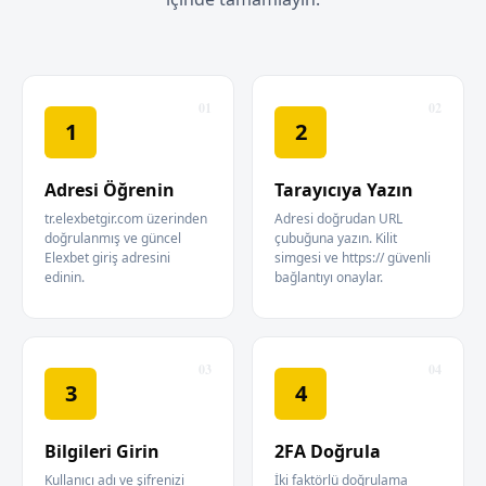
1
2
Adresi Öğrenin
Tarayıcıya Yazın
tr.elexbetgir.com üzerinden
Adresi doğrudan URL
doğrulanmış ve güncel
çubuğuna yazın. Kilit
Elexbet giriş adresini
simgesi ve https:// güvenli
edinin.
bağlantıyı onaylar.
3
4
Bilgileri Girin
2FA Doğrula
Kullanıcı adı ve şifrenizi
İki faktörlü doğrulama