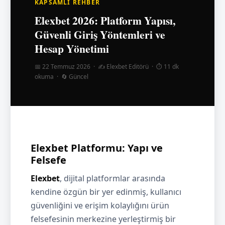
KAPSAMLI REHBER
Elexbet 2026: Platform Yapısı,
Güvenli Giriş Yöntemleri ve
Hesap Yönetimi
📅 22 Temmuz 2026 · ✍ Elexbet Editörü · ⏱ 11 dk
okuma · 🔄 Güncel
Elexbet Platformu: Yapı ve
Felsefe
Elexbet
, dijital platformlar arasında
kendine özgün bir yer edinmiş, kullanıcı
güvenliğini ve erişim kolaylığını ürün
felsefesinin merkezine yerleştirmiş bir