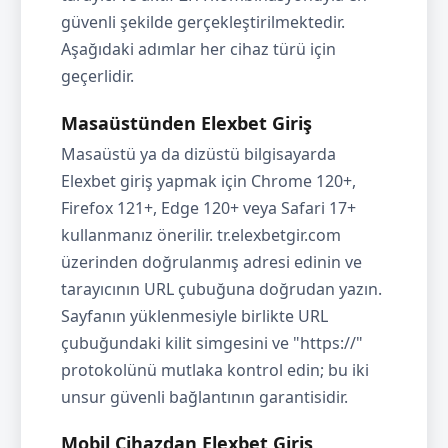
güvenli şekilde gerçekleştirilmektedir.
Aşağıdaki adımlar her cihaz türü için
geçerlidir.
Masaüstünden Elexbet Giriş
Masaüstü ya da dizüstü bilgisayarda
Elexbet giriş yapmak için Chrome 120+,
Firefox 121+, Edge 120+ veya Safari 17+
kullanmanız önerilir. tr.elexbetgir.com
üzerinden doğrulanmış adresi edinin ve
tarayıcının URL çubuğuna doğrudan yazın.
Sayfanın yüklenmesiyle birlikte URL
çubuğundaki kilit simgesini ve "https://"
protokolünü mutlaka kontrol edin; bu iki
unsur güvenli bağlantının garantisidir.
Mobil Cihazdan Elexbet Giriş