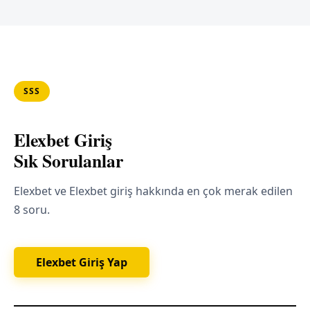
SSS
Elexbet Giriş
Sık Sorulanlar
Elexbet ve Elexbet giriş hakkında en çok merak edilen
8 soru.
Elexbet Giriş Yap