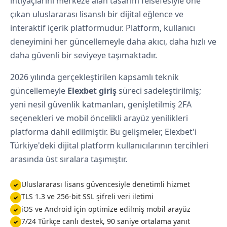
ihtiyaçlarını merkeze alan tasarım felsefesiyle öne
çıkan uluslararası lisanslı bir dijital eğlence ve
interaktif içerik platformudur. Platform, kullanıcı
deneyimini her güncellemeyle daha akıcı, daha hızlı ve
daha güvenli bir seviyeye taşımaktadır.
2026 yılında gerçekleştirilen kapsamlı teknik
güncellemeyle
Elexbet giriş
süreci sadeleştirilmiş;
yeni nesil güvenlik katmanları, genişletilmiş 2FA
seçenekleri ve mobil öncelikli arayüz yenilikleri
platforma dahil edilmiştir. Bu gelişmeler, Elexbet'i
Türkiye'deki dijital platform kullanıcılarının tercihleri
arasında üst sıralara taşımıştır.
Uluslararası lisans güvencesiyle denetimli hizmet
✓
TLS 1.3 ve 256-bit SSL şifreli veri iletimi
✓
iOS ve Android için optimize edilmiş mobil arayüz
✓
7/24 Türkçe canlı destek, 90 saniye ortalama yanıt
✓