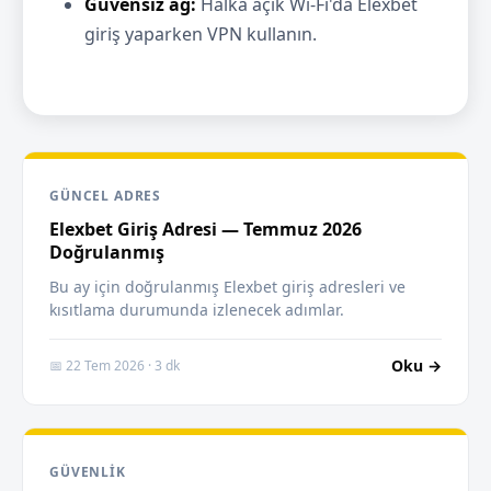
Güvensiz ağ:
Halka açık Wi-Fi'da Elexbet
giriş yaparken VPN kullanın.
GÜNCEL ADRES
Elexbet Giriş Adresi — Temmuz 2026
Doğrulanmış
Bu ay için doğrulanmış Elexbet giriş adresleri ve
kısıtlama durumunda izlenecek adımlar.
Oku →
📅 22 Tem 2026 · 3 dk
GÜVENLIK