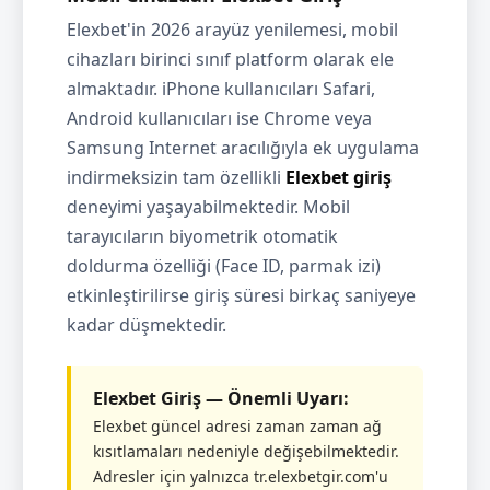
Elexbet'in 2026 arayüz yenilemesi, mobil
cihazları birinci sınıf platform olarak ele
almaktadır. iPhone kullanıcıları Safari,
Android kullanıcıları ise Chrome veya
Samsung Internet aracılığıyla ek uygulama
indirmeksizin tam özellikli
Elexbet giriş
deneyimi yaşayabilmektedir. Mobil
tarayıcıların biyometrik otomatik
doldurma özelliği (Face ID, parmak izi)
etkinleştirilirse giriş süresi birkaç saniyeye
kadar düşmektedir.
Elexbet Giriş — Önemli Uyarı:
Elexbet güncel adresi zaman zaman ağ
kısıtlamaları nedeniyle değişebilmektedir.
Adresler için yalnızca tr.elexbetgir.com'u