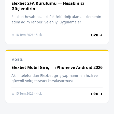
Elexbet 2FA Kurulumu — Hesabınızı
Güçlendirin
Elexbet hesabınıza iki faktörlü doğrulama eklemenin
adım adım rehberi ve en iyi uygulamalar.
Oku →
📅 18 Tem 2026 · 5 dk
MOBIL
Elexbet Mobil Giriş — iPhone ve Android 2026
Akıllı telefondan Elexbet giriş yapmanın en hızlı ve
güvenli yolu; tarayıcı karşılaştırması.
Oku →
📅 15 Tem 2026 · 4 dk