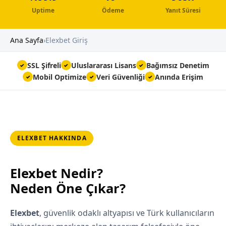
Uptime
Ödeme
Yanıt Süresi
Ana Sayfa
›
Elexbet Giriş
SSL Şifreli
Uluslararası Lisans
Bağımsız Denetim
✓
✓
✓
Mobil Optimize
Veri Güvenliği
Anında Erişim
✓
✓
✓
ELEXBET HAKKINDA
Elexbet Nedir?
Neden Öne Çıkar?
Elexbet
, güvenlik odaklı altyapısı ve Türk kullanıcıların