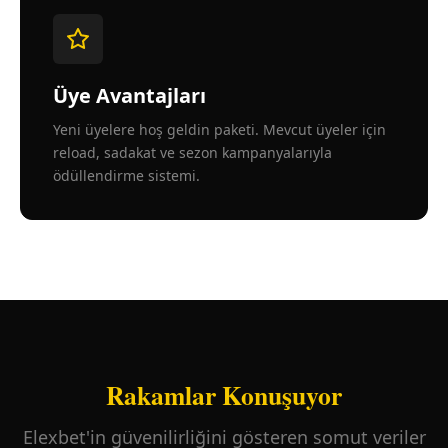
Üye Avantajları
Yeni üyelere hoş geldin paketi. Mevcut üyeler için
reload, sadakat ve sezon kampanyalarıyla
ödüllendirme sistemi.
Rakamlar Konuşuyor
Elexbet'in güvenilirliğini gösteren somut veriler