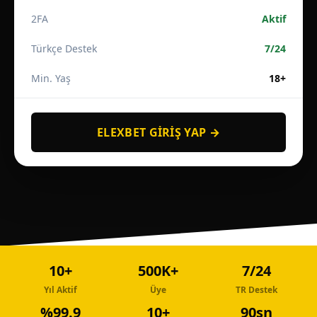
2FA
Aktif
Türkçe Destek
7/24
Min. Yaş
18+
ELEXBET GİRİŞ YAP →
10+
500K+
7/24
Yıl Aktif
Üye
TR Destek
%99.9
10+
90sn