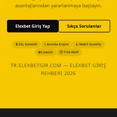
avantajlarından yararlanmaya başlayın.
Elexbet Giriş Yap
Sıkça Sorulanlar
🔒 SSL Güvenli
⚡ Anında Erişim
📱 Mobil Uyumlu
🌐 Lisanslı
🕐 7/24 Aktif
TR.ELEXBETGIR.COM — ELEXBET GİRİŞ
REHBERİ 2026