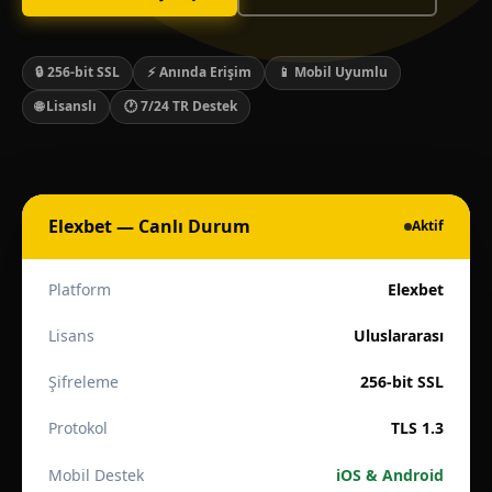
🔒 256-bit SSL
⚡ Anında Erişim
📱 Mobil Uyumlu
🌐 Lisanslı
🕐 7/24 TR Destek
Elexbet — Canlı Durum
Aktif
Platform
Elexbet
Lisans
Uluslararası
Şifreleme
256-bit SSL
Protokol
TLS 1.3
Mobil Destek
iOS & Android