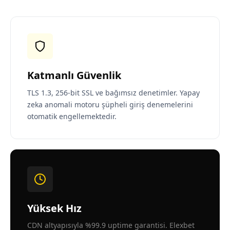
Katmanlı Güvenlik
TLS 1.3, 256-bit SSL ve bağımsız denetimler. Yapay
zeka anomali motoru şüpheli giriş denemelerini
otomatik engellemektedir.
Yüksek Hız
CDN altyapısıyla %99.9 uptime garantisi. Elexbet