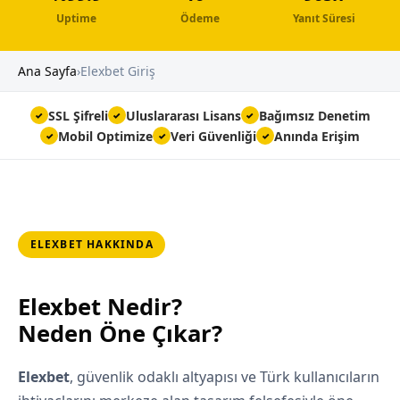
Uptime
Ödeme
Yanıt Süresi
Ana Sayfa
›
Elexbet Giriş
SSL Şifreli
Uluslararası Lisans
Bağımsız Denetim
✓
✓
✓
Mobil Optimize
Veri Güvenliği
Anında Erişim
✓
✓
✓
ELEXBET HAKKINDA
Elexbet Nedir?
Neden Öne Çıkar?
Elexbet
, güvenlik odaklı altyapısı ve Türk kullanıcıların