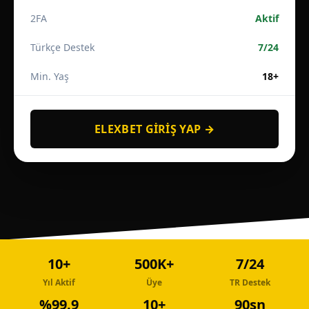
2FA
Aktif
Türkçe Destek
7/24
Min. Yaş
18+
ELEXBET GİRİŞ YAP →
10+
500K+
7/24
Yıl Aktif
Üye
TR Destek
%99.9
10+
90sn