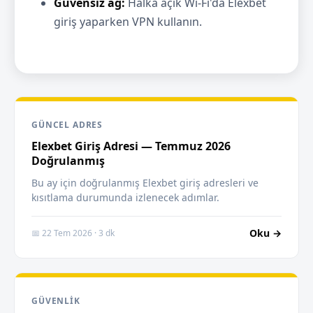
Güvensiz ağ:
Halka açık Wi-Fi'da Elexbet
giriş yaparken VPN kullanın.
GÜNCEL ADRES
Elexbet Giriş Adresi — Temmuz 2026
Doğrulanmış
Bu ay için doğrulanmış Elexbet giriş adresleri ve
kısıtlama durumunda izlenecek adımlar.
Oku →
📅 22 Tem 2026 · 3 dk
GÜVENLIK