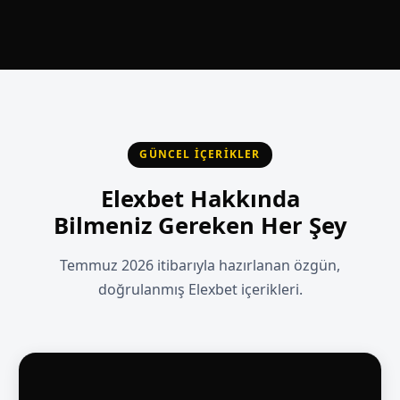
GÜNCEL İÇERIKLER
Elexbet Hakkında
Bilmeniz Gereken Her Şey
Temmuz 2026 itibarıyla hazırlanan özgün,
doğrulanmış Elexbet içerikleri.