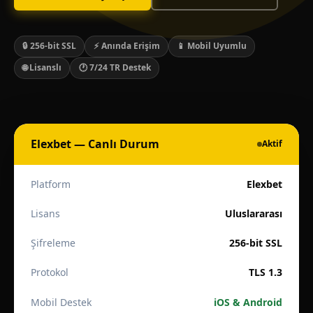
🔒 256-bit SSL
⚡ Anında Erişim
📱 Mobil Uyumlu
🌐 Lisanslı
🕐 7/24 TR Destek
Elexbet — Canlı Durum
Aktif
Platform
Elexbet
Lisans
Uluslararası
Şifreleme
256-bit SSL
Protokol
TLS 1.3
Mobil Destek
iOS & Android