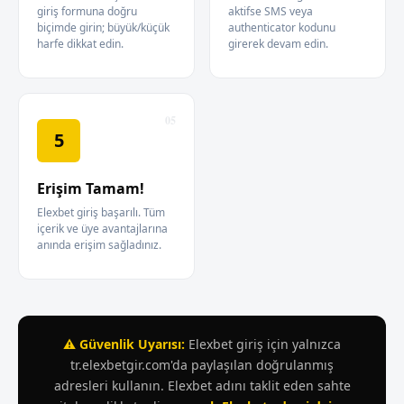
giriş formuna doğru
aktifse SMS veya
biçimde girin; büyük/küçük
authenticator kodunu
harfe dikkat edin.
girerek devam edin.
5
Erişim Tamam!
Elexbet giriş başarılı. Tüm
içerik ve üye avantajlarına
anında erişim sağladınız.
⚠ Güvenlik Uyarısı:
Elexbet giriş için yalnızca
tr.elexbetgir.com'da paylaşılan doğrulanmış
adresleri kullanın. Elexbet adını taklit eden sahte