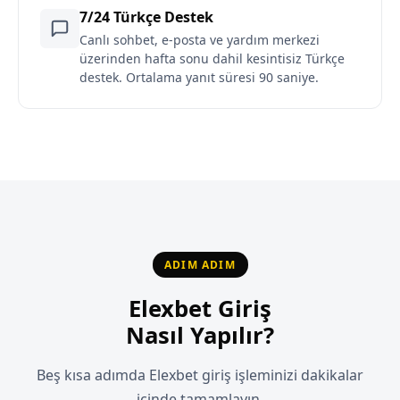
7/24 Türkçe Destek
Canlı sohbet, e-posta ve yardım merkezi
üzerinden hafta sonu dahil kesintisiz Türkçe
destek. Ortalama yanıt süresi 90 saniye.
ADIM ADIM
Elexbet Giriş
Nasıl Yapılır?
Beş kısa adımda Elexbet giriş işleminizi dakikalar
içinde tamamlayın.