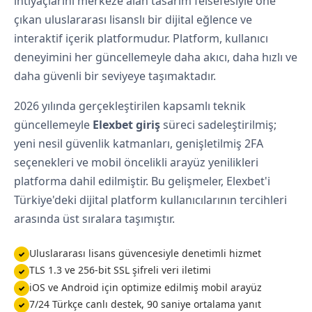
ihtiyaçlarını merkeze alan tasarım felsefesiyle öne
çıkan uluslararası lisanslı bir dijital eğlence ve
interaktif içerik platformudur. Platform, kullanıcı
deneyimini her güncellemeyle daha akıcı, daha hızlı ve
daha güvenli bir seviyeye taşımaktadır.
2026 yılında gerçekleştirilen kapsamlı teknik
güncellemeyle
Elexbet giriş
süreci sadeleştirilmiş;
yeni nesil güvenlik katmanları, genişletilmiş 2FA
seçenekleri ve mobil öncelikli arayüz yenilikleri
platforma dahil edilmiştir. Bu gelişmeler, Elexbet'i
Türkiye'deki dijital platform kullanıcılarının tercihleri
arasında üst sıralara taşımıştır.
Uluslararası lisans güvencesiyle denetimli hizmet
✓
TLS 1.3 ve 256-bit SSL şifreli veri iletimi
✓
iOS ve Android için optimize edilmiş mobil arayüz
✓
7/24 Türkçe canlı destek, 90 saniye ortalama yanıt
✓