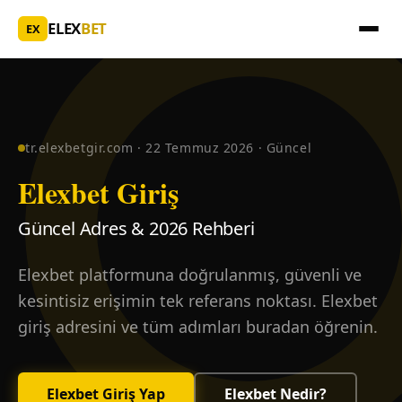
ELEX
BET
EX
tr.elexbetgir.com · 22 Temmuz 2026 · Güncel
Elexbet Giriş
Güncel Adres & 2026 Rehberi
Elexbet platformuna doğrulanmış, güvenli ve
kesintisiz erişimin tek referans noktası. Elexbet
giriş adresini ve tüm adımları buradan öğrenin.
Elexbet Giriş Yap
Elexbet Nedir?