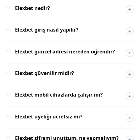
01
Elexbet nedir?
Elexbet, uluslararası lisans kapsamında faaliyet
02
Elexbet giriş nasıl yapılır?
gösteren, Türk kullanıcılara tam Türkçe arayüz ve 7/24
destek sunan dijital eğlence ve interaktif içerik
platformudur. Güvenlik odaklı altyapısı ve kesintisiz
tr.elexbetgir.com üzerinden doğrulanmış güncel
03
Elexbet güncel adresi nereden öğrenilir?
erişim altyapısıyla kullanıcı memnuniyetini öncelikli
Elexbet giriş adresini edinin. Adresi tarayıcınıza
hedef olarak benimseyen Elexbet, yıllar içinde güçlü
doğrudan yazın; URL'de kilit simgesi ve "https://"
bir üye tabanı oluşturmuştur.
olduğunu doğrulayın. Kullanıcı adı ve şifrenizi giriş
Elexbet güncel giriş adresi için tr.elexbetgir.com
04
Elexbet güvenilir midir?
formuna girin, Giriş butonuna tıklayın. 2FA aktifse
sayfasını düzenli olarak takip edin. Adres değişiklikleri
SMS ya da authenticator kodunuzu da girerek işlemi
anlık olarak güncellenmektedir. Arama motorlarından
tamamlayın.
ulaşılan sonuçlar her zaman resmi adres
Evet. Elexbet, uluslararası lisans çerçevesinde faaliyet
05
Elexbet mobil cihazlarda çalışır mı?
olmayabileceğinden, doğrulama için bu sayfayı
göstermekte olup bağımsız güvenlik denetimlerinden
kullanın ve adresi tarayıcınızda yer imi olarak
geçmektedir. 256-bit SSL şifreleme, TLS 1.3 protokolü
kaydedin.
ve yapay zeka destekli anomali tespiti, platformun
Evet. Elexbet'in 2026'da yenilenen duyarlı (responsive)
06
Elexbet üyeliği ücretsiz mi?
güvenlik standartlarını yüksek tutmaktadır.
arayüzü iOS ve Android'in tüm güncel sürümlerinde
sorunsuz çalışmaktadır. Ek uygulama indirmeye gerek
kalmadan mobil tarayıcıdan Elexbet giriş yapabilir,
Evet, Elexbet üyeliği tamamen ücretsizdir. Güncel
07
Elexbet şifremi unuttum, ne yapmalıyım?