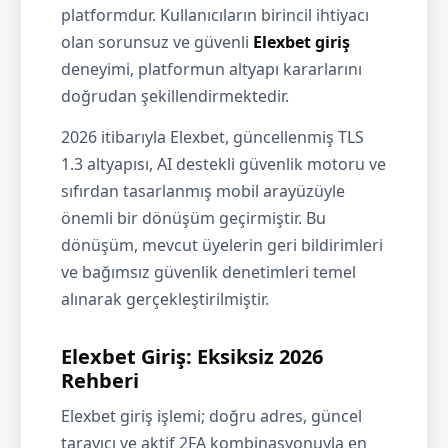
platformdur. Kullanıcıların birincil ihtiyacı
olan sorunsuz ve güvenli
Elexbet giriş
deneyimi, platformun altyapı kararlarını
doğrudan şekillendirmektedir.
2026 itibarıyla Elexbet, güncellenmiş TLS
1.3 altyapısı, AI destekli güvenlik motoru ve
sıfırdan tasarlanmış mobil arayüzüyle
önemli bir dönüşüm geçirmiştir. Bu
dönüşüm, mevcut üyelerin geri bildirimleri
ve bağımsız güvenlik denetimleri temel
alınarak gerçekleştirilmiştir.
Elexbet Giriş: Eksiksiz 2026
Rehberi
Elexbet giriş işlemi; doğru adres, güncel
tarayıcı ve aktif 2FA kombinasyonuyla en