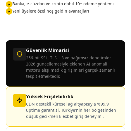
Banka, e-cüzdan ve kripto dahil 10+ ödeme yöntemi
✓
Yeni üyelere özel hoş geldin avantajları
✓
Güvenlik Mimarisi
256-bit SSL, TLS 1.3 ve bağımsız denetimler.
2026 güncellemesiyle eklenen AI anomali
motoru alışılmadık girişimleri gerçek zamanlı
tespit etmektedir.
Yüksek Erişilebilirlik
CDN destekli küresel ağ altyapısıyla %99.9
uptime garantisi. Türkiye'nin her bölgesinden
düşük gecikmeli Elexbet giriş deneyimi.