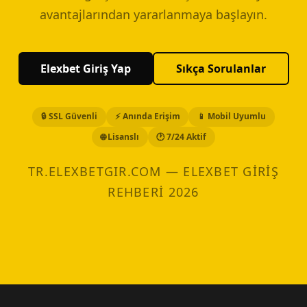
avantajlarından yararlanmaya başlayın.
Elexbet Giriş Yap
Sıkça Sorulanlar
🔒 SSL Güvenli
⚡ Anında Erişim
📱 Mobil Uyumlu
🌐 Lisanslı
🕐 7/24 Aktif
TR.ELEXBETGIR.COM — ELEXBET GİRİŞ
REHBERİ 2026