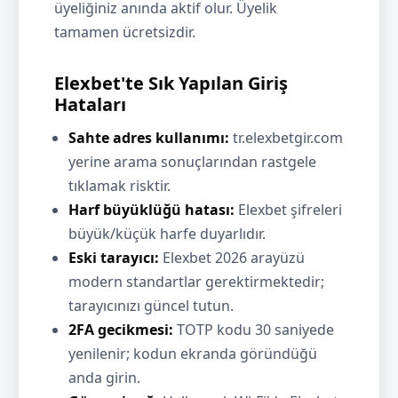
üyeliğiniz anında aktif olur. Üyelik
tamamen ücretsizdir.
Elexbet'te Sık Yapılan Giriş
Hataları
Sahte adres kullanımı:
tr.elexbetgir.com
yerine arama sonuçlarından rastgele
tıklamak risktir.
Harf büyüklüğü hatası:
Elexbet şifreleri
büyük/küçük harfe duyarlıdır.
Eski tarayıcı:
Elexbet 2026 arayüzü
modern standartlar gerektirmektedir;
tarayıcınızı güncel tutun.
2FA gecikmesi:
TOTP kodu 30 saniyede
yenilenir; kodun ekranda göründüğü
anda girin.