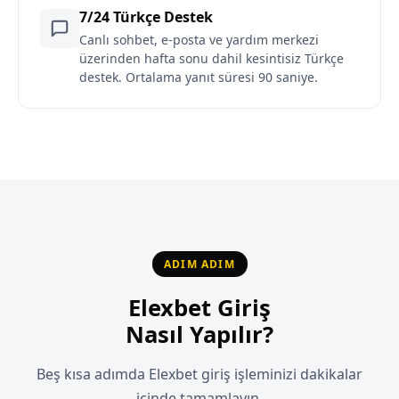
7/24 Türkçe Destek
Canlı sohbet, e-posta ve yardım merkezi
üzerinden hafta sonu dahil kesintisiz Türkçe
destek. Ortalama yanıt süresi 90 saniye.
ADIM ADIM
Elexbet Giriş
Nasıl Yapılır?
Beş kısa adımda Elexbet giriş işleminizi dakikalar
içinde tamamlayın.