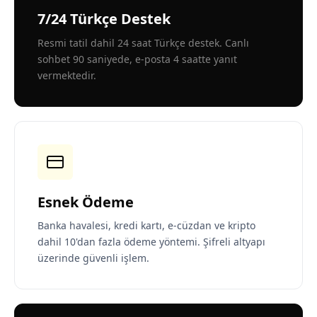
7/24 Türkçe Destek
Resmi tatil dahil 24 saat Türkçe destek. Canlı
sohbet 90 saniyede, e-posta 4 saatte yanıt
vermektedir.
Esnek Ödeme
Banka havalesi, kredi kartı, e-cüzdan ve kripto
dahil 10'dan fazla ödeme yöntemi. Şifreli altyapı
üzerinde güvenli işlem.