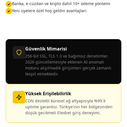
Banka, e-cüzdan ve kripto dahil 10+ ödeme yöntemi
✓
Yeni üyelere özel hoş geldin avantajları
✓
Güvenlik Mimarisi
256-bit SSL, TLS 1.3 ve bağımsız denetimler.
2026 güncellemesiyle eklenen AI anomali
motoru alışılmadık girişimleri gerçek zamanlı
tespit etmektedir.
Yüksek Erişilebilirlik
CDN destekli küresel ağ altyapısıyla %99.9
uptime garantisi. Türkiye'nin her bölgesinden
düşük gecikmeli Elexbet giriş deneyimi.