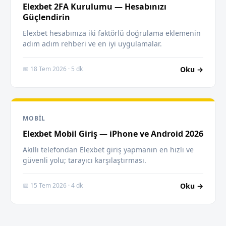
Elexbet 2FA Kurulumu — Hesabınızı
Güçlendirin
Elexbet hesabınıza iki faktörlü doğrulama eklemenin
adım adım rehberi ve en iyi uygulamalar.
Oku →
📅 18 Tem 2026 · 5 dk
MOBIL
Elexbet Mobil Giriş — iPhone ve Android 2026
Akıllı telefondan Elexbet giriş yapmanın en hızlı ve
güvenli yolu; tarayıcı karşılaştırması.
Oku →
📅 15 Tem 2026 · 4 dk