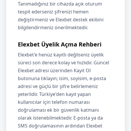
Tanımadığınız bir cihazda açık oturum
tespit ederseniz şifrenizi hemen
değiştirmeniz ve Elexbet destek ekibini
bilgilendirmeniz önerilmektedir.
Elexbet Üyelik Açma Rehberi
Elexbet'e henüz kayıtlı değilseniz üyelik
süreci son derece kolay ve hızlıdır. Güncel
Elexbet adresi üzerinden Kayıt Ol
butonuna tıklayın; isim, soyisim, e-posta
adresi ve güçlü bir şifre belirlemeniz
yeterlidir. Türkiye'den kayıt yapan
kullanıcılar için telefon numarası
doğrulaması ek bir güvenlik katmanı
olarak istenebilmektedir. E-posta ya da
SMS doğrulamasının ardından Elexbet