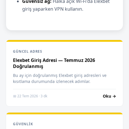
Güvensiz ağ:
Halka açık Wi-Fi'da Elexbet
giriş yaparken VPN kullanın.
GÜNCEL ADRES
Elexbet Giriş Adresi — Temmuz 2026
Doğrulanmış
Bu ay için doğrulanmış Elexbet giriş adresleri ve
kısıtlama durumunda izlenecek adımlar.
Oku →
📅 22 Tem 2026 · 3 dk
GÜVENLIK