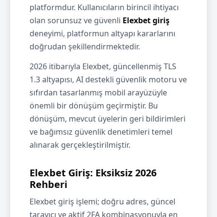
platformdur. Kullanıcıların birincil ihtiyacı
olan sorunsuz ve güvenli
Elexbet giriş
deneyimi, platformun altyapı kararlarını
doğrudan şekillendirmektedir.
2026 itibarıyla Elexbet, güncellenmiş TLS
1.3 altyapısı, AI destekli güvenlik motoru ve
sıfırdan tasarlanmış mobil arayüzüyle
önemli bir dönüşüm geçirmiştir. Bu
dönüşüm, mevcut üyelerin geri bildirimleri
ve bağımsız güvenlik denetimleri temel
alınarak gerçekleştirilmiştir.
Elexbet Giriş: Eksiksiz 2026
Rehberi
Elexbet giriş işlemi; doğru adres, güncel
tarayıcı ve aktif 2FA kombinasyonuyla en