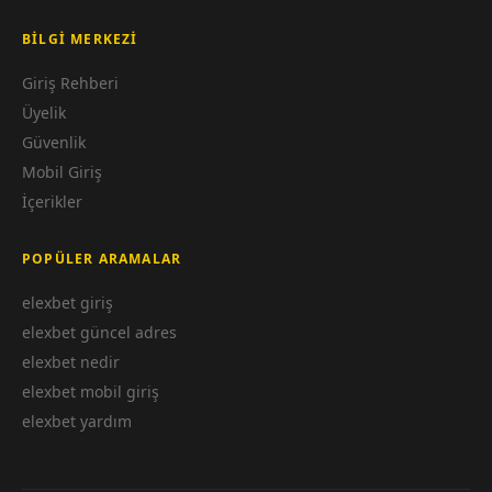
BILGI MERKEZI
Giriş Rehberi
Üyelik
Güvenlik
Mobil Giriş
İçerikler
POPÜLER ARAMALAR
elexbet giriş
elexbet güncel adres
elexbet nedir
elexbet mobil giriş
elexbet yardım