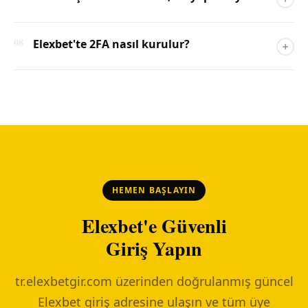
tüm özelliklere erişebilirsiniz.
adres üzerinden Kayıt Ol butonuna tıklayın, formu
doldurun ve e-posta veya SMS doğrulamasını
tamamlayın. Hesabınız hemen aktif olur ve hoş geldin
Elexbet giriş ekranındaki "Şifremi Unuttum"
08
Elexbet'te 2FA nasıl kurulur?
avantajlarına anında kavuşursunuz.
bağlantısına tıklayın. Üyelik e-posta adresinize
sıfırlama bağlantısı gönderilecektir. Bağlantı 15 dakika
geçerlidir. E-posta gelmezse spam klasörünüzü
Elexbet hesabınıza giriş yapın, sağ üstteki profil
kontrol edin; sorun devam ederse Elexbet canlı
menüsünden Güvenlik Ayarları'na gidin ve İki Faktörlü
desteğe başvurun.
Doğrulama seçeneğini aktif hale getirin. SMS veya
authenticator uygulama seçeneklerinden birini tercih
edin. SMS'e kıyasla authenticator uygulaması (Google,
Microsoft) SIM swap saldırılarına karşı çok daha
güvenlidir.
HEMEN BAŞLAYIN
Elexbet'e Güvenli
Giriş Yapın
tr.elexbetgir.com üzerinden doğrulanmış güncel
Elexbet giriş adresine ulaşın ve tüm üye