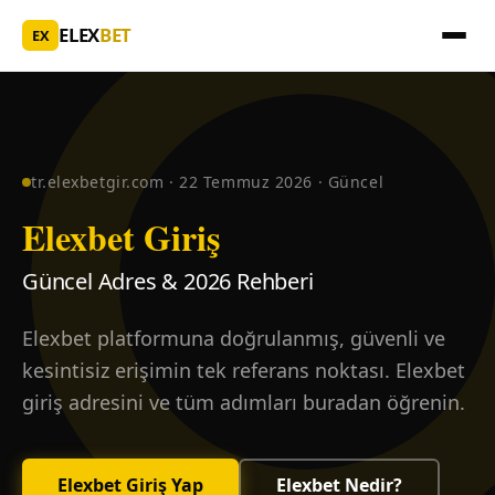
ELEX
BET
EX
tr.elexbetgir.com · 22 Temmuz 2026 · Güncel
Elexbet Giriş
Güncel Adres & 2026 Rehberi
Elexbet platformuna doğrulanmış, güvenli ve
kesintisiz erişimin tek referans noktası. Elexbet
giriş adresini ve tüm adımları buradan öğrenin.
Elexbet Giriş Yap
Elexbet Nedir?