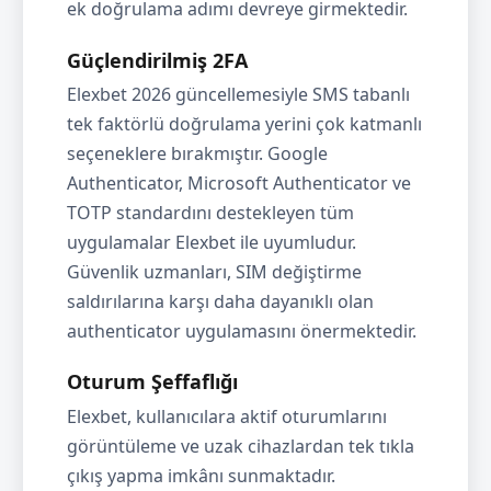
ek doğrulama adımı devreye girmektedir.
Güçlendirilmiş 2FA
Elexbet 2026 güncellemesiyle SMS tabanlı
tek faktörlü doğrulama yerini çok katmanlı
seçeneklere bırakmıştır. Google
Authenticator, Microsoft Authenticator ve
TOTP standardını destekleyen tüm
uygulamalar Elexbet ile uyumludur.
Güvenlik uzmanları, SIM değiştirme
saldırılarına karşı daha dayanıklı olan
authenticator uygulamasını önermektedir.
Oturum Şeffaflığı
Elexbet, kullanıcılara aktif oturumlarını
görüntüleme ve uzak cihazlardan tek tıkla
çıkış yapma imkânı sunmaktadır.