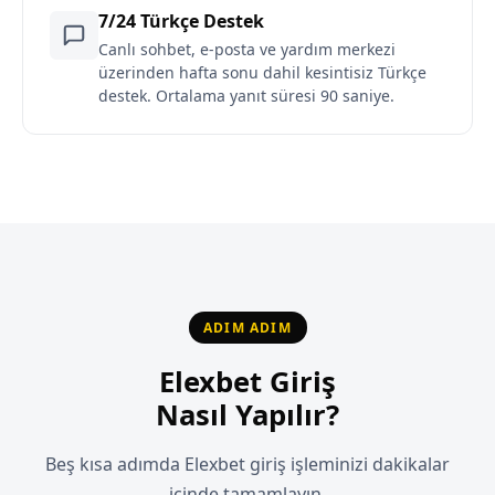
7/24 Türkçe Destek
Canlı sohbet, e-posta ve yardım merkezi
üzerinden hafta sonu dahil kesintisiz Türkçe
destek. Ortalama yanıt süresi 90 saniye.
ADIM ADIM
Elexbet Giriş
Nasıl Yapılır?
Beş kısa adımda Elexbet giriş işleminizi dakikalar
içinde tamamlayın.