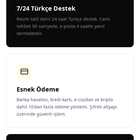
7/24 Türkçe Destek
Resmi tatil dahil 24 saat Türkçe destek. Canlı
sohbet 90 saniyede, e-posta 4 saatte yanıt
vermektedir.
Esnek Ödeme
Banka havalesi, kredi kartı, e-cüzdan ve kripto
dahil 10'dan fazla ödeme yöntemi. Şifreli altyapı
üzerinde güvenli işlem.