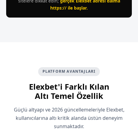
sitelere dikkat edin;
gerçek Elexbet adresi daima
https:// ile başlar.
PLATFORM AVANTAJLARI
Elexbet'i Farklı Kılan
Altı Temel Özellik
Güçlü altyapı ve 2026 güncellemeleriyle Elexbet,
kullanıcılarına altı kritik alanda üstün deneyim
sunmaktadır.