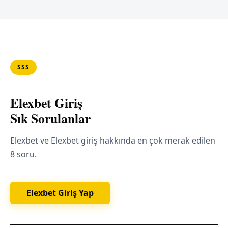
SSS
Elexbet Giriş
Sık Sorulanlar
Elexbet ve Elexbet giriş hakkında en çok merak edilen
8 soru.
Elexbet Giriş Yap