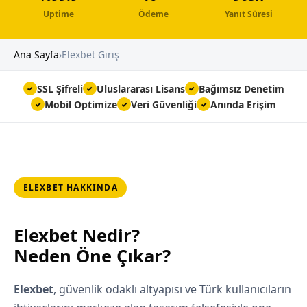
Uptime
Ödeme
Yanıt Süresi
Ana Sayfa
›
Elexbet Giriş
SSL Şifreli
Uluslararası Lisans
Bağımsız Denetim
✓
✓
✓
Mobil Optimize
Veri Güvenliği
Anında Erişim
✓
✓
✓
ELEXBET HAKKINDA
Elexbet Nedir?
Neden Öne Çıkar?
Elexbet
, güvenlik odaklı altyapısı ve Türk kullanıcıların