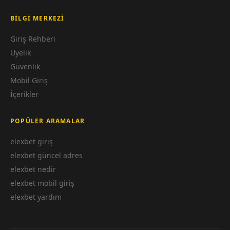
BILGI MERKEZI
Giriş Rehberi
Üyelik
Güvenlik
Mobil Giriş
İçerikler
POPÜLER ARAMALAR
elexbet giriş
elexbet güncel adres
elexbet nedir
elexbet mobil giriş
elexbet yardım