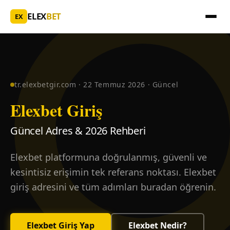
ELEX
BET
EX
tr.elexbetgir.com · 22 Temmuz 2026 · Güncel
Elexbet Giriş
Güncel Adres & 2026 Rehberi
Elexbet platformuna doğrulanmış, güvenli ve
kesintisiz erişimin tek referans noktası. Elexbet
giriş adresini ve tüm adımları buradan öğrenin.
Elexbet Giriş Yap
Elexbet Nedir?