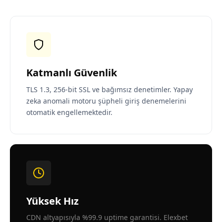
Katmanlı Güvenlik
TLS 1.3, 256-bit SSL ve bağımsız denetimler. Yapay
zeka anomali motoru şüpheli giriş denemelerini
otomatik engellemektedir.
Yüksek Hız
CDN altyapısıyla %99.9 uptime garantisi. Elexbet