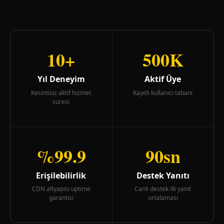
10+
500K
Yıl Deneyim
Aktif Üye
Kesintisiz aktif hizmet
Kayıtlı kullanıcı tabanı
süresi
%99.9
90sn
Erişilebilirlik
Destek Yanıtı
CDN altyapısı uptime
Canlı destek ilk yanıt
garantisi
ortalaması