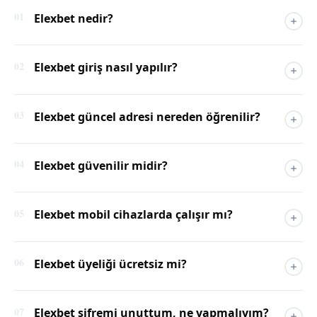
01
Elexbet nedir?
Elexbet, uluslararası lisans kapsamında faaliyet
02
Elexbet giriş nasıl yapılır?
gösteren, Türk kullanıcılara tam Türkçe arayüz ve 7/24
destek sunan dijital eğlence ve interaktif içerik
platformudur. Güvenlik odaklı altyapısı ve kesintisiz
tr.elexbetgir.com üzerinden doğrulanmış güncel
03
Elexbet güncel adresi nereden öğrenilir?
erişim altyapısıyla kullanıcı memnuniyetini öncelikli
Elexbet giriş adresini edinin. Adresi tarayıcınıza
hedef olarak benimseyen Elexbet, yıllar içinde güçlü
doğrudan yazın; URL'de kilit simgesi ve "https://"
bir üye tabanı oluşturmuştur.
olduğunu doğrulayın. Kullanıcı adı ve şifrenizi giriş
Elexbet güncel giriş adresi için tr.elexbetgir.com
04
Elexbet güvenilir midir?
formuna girin, Giriş butonuna tıklayın. 2FA aktifse
sayfasını düzenli olarak takip edin. Adres değişiklikleri
SMS ya da authenticator kodunuzu da girerek işlemi
anlık olarak güncellenmektedir. Arama motorlarından
tamamlayın.
ulaşılan sonuçlar her zaman resmi adres
Evet. Elexbet, uluslararası lisans çerçevesinde faaliyet
05
Elexbet mobil cihazlarda çalışır mı?
olmayabileceğinden, doğrulama için bu sayfayı
göstermekte olup bağımsız güvenlik denetimlerinden
kullanın ve adresi tarayıcınızda yer imi olarak
geçmektedir. 256-bit SSL şifreleme, TLS 1.3 protokolü
kaydedin.
ve yapay zeka destekli anomali tespiti, platformun
Evet. Elexbet'in 2026'da yenilenen duyarlı (responsive)
06
Elexbet üyeliği ücretsiz mi?
güvenlik standartlarını yüksek tutmaktadır.
arayüzü iOS ve Android'in tüm güncel sürümlerinde
sorunsuz çalışmaktadır. Ek uygulama indirmeye gerek
kalmadan mobil tarayıcıdan Elexbet giriş yapabilir,
Evet, Elexbet üyeliği tamamen ücretsizdir. Güncel
07
Elexbet şifremi unuttum, ne yapmalıyım?