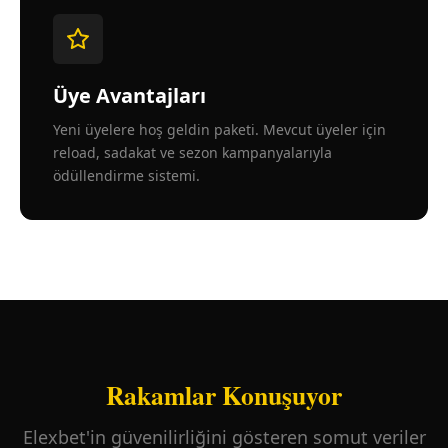
Üye Avantajları
Yeni üyelere hoş geldin paketi. Mevcut üyeler için
reload, sadakat ve sezon kampanyalarıyla
ödüllendirme sistemi.
Rakamlar Konuşuyor
Elexbet'in güvenilirliğini gösteren somut veriler