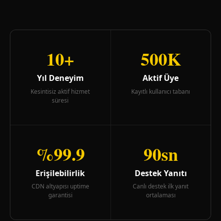
10+
500K
Yıl Deneyim
Aktif Üye
Kesintisiz aktif hizmet
Kayıtlı kullanıcı tabanı
süresi
%99.9
90sn
Erişilebilirlik
Destek Yanıtı
CDN altyapısı uptime
Canlı destek ilk yanıt
garantisi
ortalaması