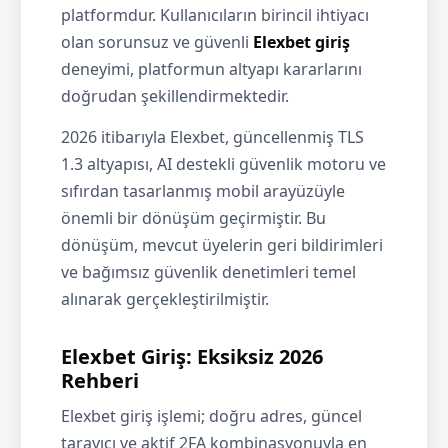
platformdur. Kullanıcıların birincil ihtiyacı
olan sorunsuz ve güvenli
Elexbet giriş
deneyimi, platformun altyapı kararlarını
doğrudan şekillendirmektedir.
2026 itibarıyla Elexbet, güncellenmiş TLS
1.3 altyapısı, AI destekli güvenlik motoru ve
sıfırdan tasarlanmış mobil arayüzüyle
önemli bir dönüşüm geçirmiştir. Bu
dönüşüm, mevcut üyelerin geri bildirimleri
ve bağımsız güvenlik denetimleri temel
alınarak gerçekleştirilmiştir.
Elexbet Giriş: Eksiksiz 2026
Rehberi
Elexbet giriş işlemi; doğru adres, güncel
tarayıcı ve aktif 2FA kombinasyonuyla en