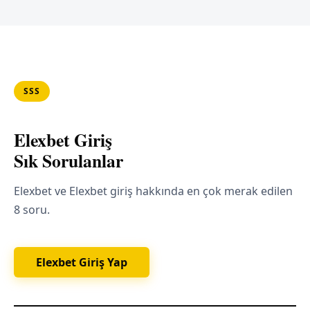
SSS
Elexbet Giriş
Sık Sorulanlar
Elexbet ve Elexbet giriş hakkında en çok merak edilen
8 soru.
Elexbet Giriş Yap