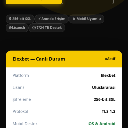
🔒 256-bit SSL
⚡ Anında Erişim
📱 Mobil Uyumlu
🌐 Lisanslı
🕐 7/24 TR Destek
Elexbet — Canlı Durum
Aktif
Platform
Elexbet
Lisans
Uluslararası
Şifreleme
256-bit SSL
Protokol
TLS 1.3
Mobil Destek
iOS & Android