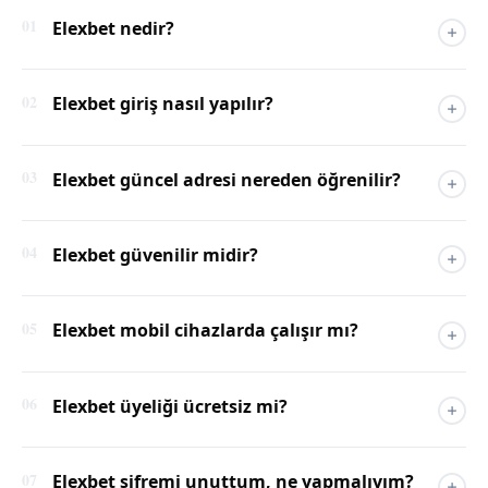
01
Elexbet nedir?
Elexbet, uluslararası lisans kapsamında faaliyet
02
Elexbet giriş nasıl yapılır?
gösteren, Türk kullanıcılara tam Türkçe arayüz ve 7/24
destek sunan dijital eğlence ve interaktif içerik
platformudur. Güvenlik odaklı altyapısı ve kesintisiz
tr.elexbetgir.com üzerinden doğrulanmış güncel
03
Elexbet güncel adresi nereden öğrenilir?
erişim altyapısıyla kullanıcı memnuniyetini öncelikli
Elexbet giriş adresini edinin. Adresi tarayıcınıza
hedef olarak benimseyen Elexbet, yıllar içinde güçlü
doğrudan yazın; URL'de kilit simgesi ve "https://"
bir üye tabanı oluşturmuştur.
olduğunu doğrulayın. Kullanıcı adı ve şifrenizi giriş
Elexbet güncel giriş adresi için tr.elexbetgir.com
04
Elexbet güvenilir midir?
formuna girin, Giriş butonuna tıklayın. 2FA aktifse
sayfasını düzenli olarak takip edin. Adres değişiklikleri
SMS ya da authenticator kodunuzu da girerek işlemi
anlık olarak güncellenmektedir. Arama motorlarından
tamamlayın.
ulaşılan sonuçlar her zaman resmi adres
Evet. Elexbet, uluslararası lisans çerçevesinde faaliyet
05
Elexbet mobil cihazlarda çalışır mı?
olmayabileceğinden, doğrulama için bu sayfayı
göstermekte olup bağımsız güvenlik denetimlerinden
kullanın ve adresi tarayıcınızda yer imi olarak
geçmektedir. 256-bit SSL şifreleme, TLS 1.3 protokolü
kaydedin.
ve yapay zeka destekli anomali tespiti, platformun
Evet. Elexbet'in 2026'da yenilenen duyarlı (responsive)
06
Elexbet üyeliği ücretsiz mi?
güvenlik standartlarını yüksek tutmaktadır.
arayüzü iOS ve Android'in tüm güncel sürümlerinde
sorunsuz çalışmaktadır. Ek uygulama indirmeye gerek
kalmadan mobil tarayıcıdan Elexbet giriş yapabilir,
Evet, Elexbet üyeliği tamamen ücretsizdir. Güncel
07
Elexbet şifremi unuttum, ne yapmalıyım?