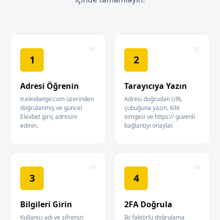
1
2
Adresi Öğrenin
Tarayıcıya Yazın
tr.elexbetgir.com üzerinden
Adresi doğrudan URL
doğrulanmış ve güncel
çubuğuna yazın. Kilit
Elexbet giriş adresini
simgesi ve https:// güvenli
edinin.
bağlantıyı onaylar.
3
4
Bilgileri Girin
2FA Doğrula
Kullanıcı adı ve şifrenizi
İki faktörlü doğrulama