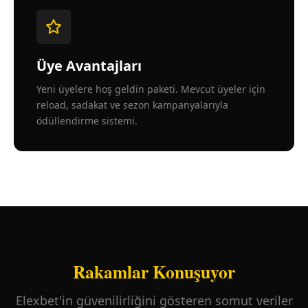
Üye Avantajları
Yeni üyelere hoş geldin paketi. Mevcut üyeler için
reload, sadakat ve sezon kampanyalarıyla
ödüllendirme sistemi.
Rakamlar Konuşuyor
Elexbet'in güvenilirliğini gösteren somut veriler