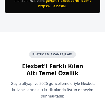
sitelere dikkat edin;
gerçek Elexbet adresi daima
https:// ile başlar.
PLATFORM AVANTAJLARI
Elexbet'i Farklı Kılan
Altı Temel Özellik
Güçlü altyapı ve 2026 güncellemeleriyle Elexbet,
kullanıcılarına altı kritik alanda üstün deneyim
sunmaktadır.