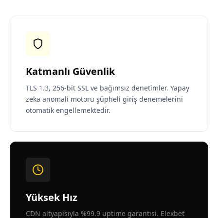
Katmanlı Güvenlik
TLS 1.3, 256-bit SSL ve bağımsız denetimler. Yapay
zeka anomali motoru şüpheli giriş denemelerini
otomatik engellemektedir.
Yüksek Hız
CDN altyapısıyla %99.9 uptime garantisi. Elexbet