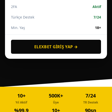
2FA
Aktif
Türkçe Destek
7/24
Min. Yaş
18+
ELEXBET GİRİŞ YAP →
10+
500K+
7/24
Yıl Aktif
Üye
TR Destek
%99.9
10+
90sn