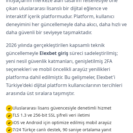
ihtiyaçlarını merkeze alan tasarım felsefesiyle öne
çıkan uluslararası lisanslı bir dijital eğlence ve
interaktif içerik platformudur. Platform, kullanıcı
deneyimini her güncellemeyle daha akıcı, daha hızlı ve
daha güvenli bir seviyeye taşımaktadır.
2026 yılında gerçekleştirilen kapsamlı teknik
güncellemeyle
Elexbet giriş
süreci sadeleştirilmiş;
yeni nesil güvenlik katmanları, genişletilmiş 2FA
seçenekleri ve mobil öncelikli arayüz yenilikleri
platforma dahil edilmiştir. Bu gelişmeler, Elexbet'i
Türkiye'deki dijital platform kullanıcılarının tercihleri
arasında üst sıralara taşımıştır.
Uluslararası lisans güvencesiyle denetimli hizmet
✓
TLS 1.3 ve 256-bit SSL şifreli veri iletimi
✓
iOS ve Android için optimize edilmiş mobil arayüz
✓
7/24 Türkçe canlı destek, 90 saniye ortalama yanıt
✓