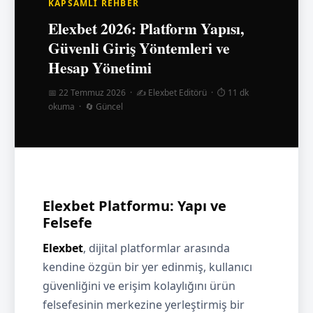
KAPSAMLI REHBER
Elexbet 2026: Platform Yapısı,
Güvenli Giriş Yöntemleri ve
Hesap Yönetimi
📅 22 Temmuz 2026 · ✍ Elexbet Editörü · ⏱ 11 dk
okuma · 🔄 Güncel
Elexbet Platformu: Yapı ve
Felsefe
Elexbet
, dijital platformlar arasında
kendine özgün bir yer edinmiş, kullanıcı
güvenliğini ve erişim kolaylığını ürün
felsefesinin merkezine yerleştirmiş bir