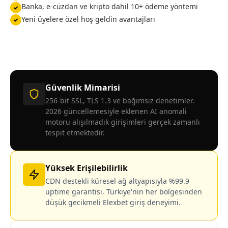
Banka, e-cüzdan ve kripto dahil 10+ ödeme yöntemi
✓
Yeni üyelere özel hoş geldin avantajları
✓
Güvenlik Mimarisi
256-bit SSL, TLS 1.3 ve bağımsız denetimler.
2026 güncellemesiyle eklenen AI anomali
motoru alışılmadık girişimleri gerçek zamanlı
tespit etmektedir.
Yüksek Erişilebilirlik
CDN destekli küresel ağ altyapısıyla %99.9
uptime garantisi. Türkiye'nin her bölgesinden
düşük gecikmeli Elexbet giriş deneyimi.