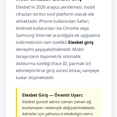
Elexbet'in 2026 arayüz yenilemesi, mobil
cihazları birinci sınıf platform olarak ele
almaktadır. iPhone kullanıcıları Safari,
Android kullanıcıları ise Chrome veya
Samsung Internet aracılığıyla ek uygulama
indirmeksizin tam özellikli
Elexbet giriş
deneyimi yaşayabilmektedir. Mobil
tarayıcıların biyometrik otomatik
doldurma özelliği (Face ID, parmak izi)
etkinleştirilirse giriş süresi birkaç saniyeye
kadar düşmektedir.
Elexbet Giriş — Önemli Uyarı:
Elexbet güncel adresi zaman zaman ağ
kısıtlamaları nedeniyle değişebilmektedir.
Adresler için yalnızca tr.elexbetgir.com'u