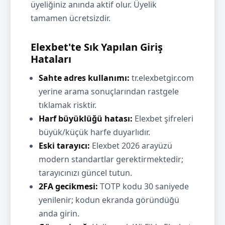
üyeliğiniz anında aktif olur. Üyelik
tamamen ücretsizdir.
Elexbet'te Sık Yapılan Giriş
Hataları
Sahte adres kullanımı:
tr.elexbetgir.com
yerine arama sonuçlarından rastgele
tıklamak risktir.
Harf büyüklüğü hatası:
Elexbet şifreleri
büyük/küçük harfe duyarlıdır.
Eski tarayıcı:
Elexbet 2026 arayüzü
modern standartlar gerektirmektedir;
tarayıcınızı güncel tutun.
2FA gecikmesi:
TOTP kodu 30 saniyede
yenilenir; kodun ekranda göründüğü
anda girin.