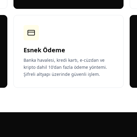
Esnek Ödeme
Banka havalesi, kredi kartı, e-cüzdan ve
kripto dahil 10'dan fazla ödeme yöntemi.
Şifreli altyapı üzerinde güvenli işlem.