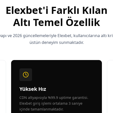
Elexbet'i Farklı Kılan
Altı Temel Özellik
apı ve 2026 güncellemeleriyle Elexbet, kullanıcılarına altı kr
üstün deneyim sunmaktadır.
Yüksek Hız
CDN altyapısıyla %99.9 uptime garantisi.
Elexbet giriş işlemi ortalama 3 saniye
içinde tamamlanmaktadır.