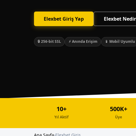
Elexbet Giriş Yap
Elexbet Nedir
🔒 256-bit SSL
⚡ Anında Erişim
📱 Mobil Uyumlu
10+
500K+
Yıl Aktif
Üye
Ana Sayfa
›
Elexbet Giriş