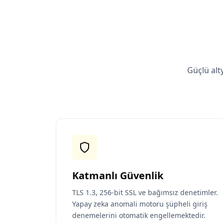
Güçlü alty
Katmanlı Güvenlik
TLS 1.3, 256-bit SSL ve bağımsız denetimler.
Yapay zeka anomali motoru şüpheli giriş
denemelerini otomatik engellemektedir.