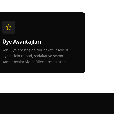
Üye Avantajları
Yeni üyelere hoş geldin paketi. Mevcut
üyeler için reload, sadakat ve sezon
kampanyalarıyla ödüllendirme sistemi.