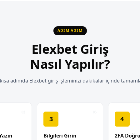
ADIM ADIM
Elexbet Giriş
Nasıl Yapılır?
kısa adımda Elexbet giriş işleminizi dakikalar içinde tamaml
3
4
 Yazın
Bilgileri Girin
2FA Doğru