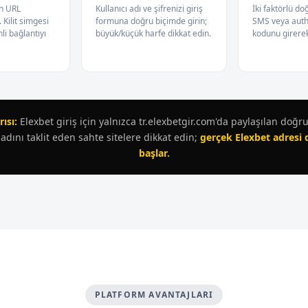
n URL
Kullanıcı adı ve şifrenizi giriş
İki faktörlü d
Kilit simgesi
formuna doğru biçimde girin;
SMS veya auth
nli bağlantıyı
büyük/küçük harfe dikkat edin.
kodunu girere
ısı:
Elexbet giriş için yalnızca tr.elexbetgir.com'da paylaşılan doğr
 adını taklit eden sahte sitelere dikkat edin;
gerçek Elexbet adresi d
başlar.
PLATFORM AVANTAJLARI