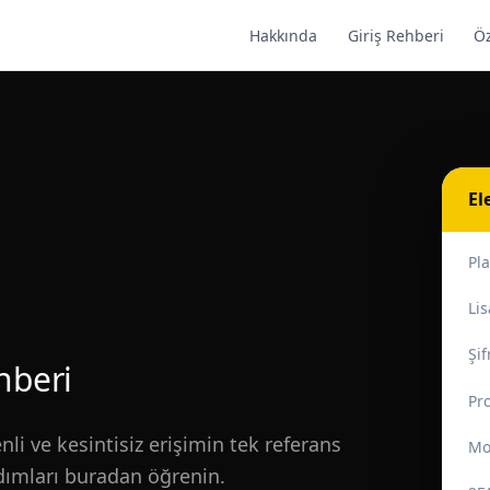
Hakkında
Giriş Rehberi
Öz
El
Pl
Li
Şi
hberi
Pr
i ve kesintisiz erişimin tek referans
Mo
adımları buradan öğrenin.