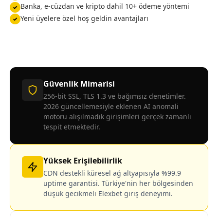
Banka, e-cüzdan ve kripto dahil 10+ ödeme yöntemi
✓
Yeni üyelere özel hoş geldin avantajları
✓
Güvenlik Mimarisi
256-bit SSL, TLS 1.3 ve bağımsız denetimler.
2026 güncellemesiyle eklenen AI anomali
motoru alışılmadık girişimleri gerçek zamanlı
tespit etmektedir.
Yüksek Erişilebilirlik
CDN destekli küresel ağ altyapısıyla %99.9
uptime garantisi. Türkiye'nin her bölgesinden
düşük gecikmeli Elexbet giriş deneyimi.