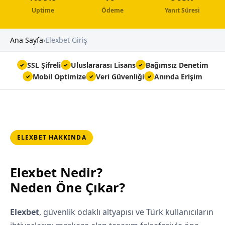
Uptime
Ödeme
Yanıt Süresi
Ana Sayfa
›
Elexbet Giriş
SSL Şifreli
Uluslararası Lisans
Bağımsız Denetim
✓
✓
✓
Mobil Optimize
Veri Güvenliği
Anında Erişim
✓
✓
✓
ELEXBET HAKKINDA
Elexbet Nedir?
Neden Öne Çıkar?
Elexbet
, güvenlik odaklı altyapısı ve Türk kullanıcıların