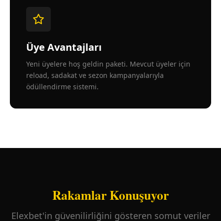
Üye Avantajları
Yeni üyelere hoş geldin paketi. Mevcut üyeler için
reload, sadakat ve sezon kampanyalarıyla
ödüllendirme sistemi.
Rakamlar Konuşuyor
Elexbet'in güvenilirliğini gösteren somut veriler