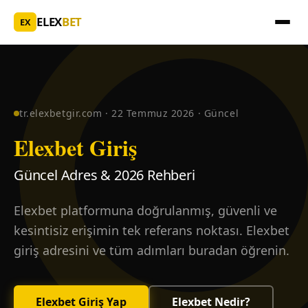
ELEX
BET
EX
tr.elexbetgir.com · 22 Temmuz 2026 · Güncel
Elexbet Giriş
Güncel Adres & 2026 Rehberi
Elexbet platformuna doğrulanmış, güvenli ve
kesintisiz erişimin tek referans noktası. Elexbet
giriş adresini ve tüm adımları buradan öğrenin.
Elexbet Giriş Yap
Elexbet Nedir?