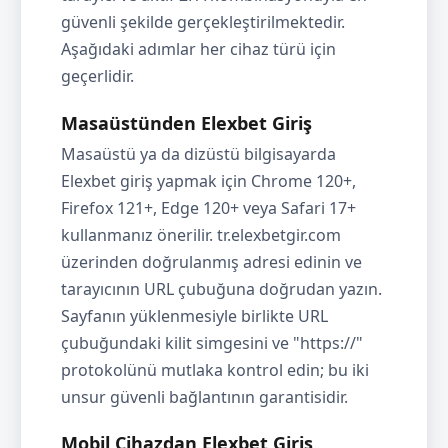
güvenli şekilde gerçekleştirilmektedir.
Aşağıdaki adımlar her cihaz türü için
geçerlidir.
Masaüstünden Elexbet Giriş
Masaüstü ya da dizüstü bilgisayarda
Elexbet giriş yapmak için Chrome 120+,
Firefox 121+, Edge 120+ veya Safari 17+
kullanmanız önerilir. tr.elexbetgir.com
üzerinden doğrulanmış adresi edinin ve
tarayıcının URL çubuğuna doğrudan yazın.
Sayfanın yüklenmesiyle birlikte URL
çubuğundaki kilit simgesini ve "https://"
protokolünü mutlaka kontrol edin; bu iki
unsur güvenli bağlantının garantisidir.
Mobil Cihazdan Elexbet Giriş