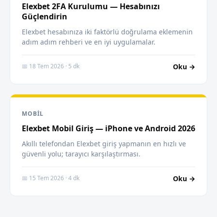
Elexbet 2FA Kurulumu — Hesabınızı
Güçlendirin
Elexbet hesabınıza iki faktörlü doğrulama eklemenin
adım adım rehberi ve en iyi uygulamalar.
Oku →
📅 18 Tem 2026 · 5 dk
MOBIL
Elexbet Mobil Giriş — iPhone ve Android 2026
Akıllı telefondan Elexbet giriş yapmanın en hızlı ve
güvenli yolu; tarayıcı karşılaştırması.
Oku →
📅 15 Tem 2026 · 4 dk