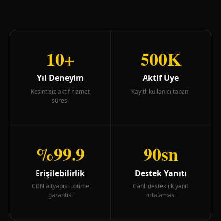
10+
500K
Yıl Deneyim
Aktif Üye
Kesintisiz aktif hizmet
Kayıtlı kullanıcı tabanı
süresi
%99.9
90sn
Erişilebilirlik
Destek Yanıtı
CDN altyapısı uptime
Canlı destek ilk yanıt
garantisi
ortalaması