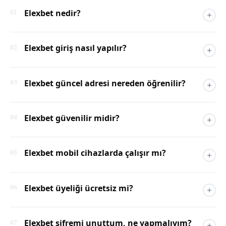
01
Elexbet nedir?
Elexbet, uluslararası lisans kapsamında faaliyet
02
Elexbet giriş nasıl yapılır?
gösteren, Türk kullanıcılara tam Türkçe arayüz ve 7/24
destek sunan dijital eğlence ve interaktif içerik
platformudur. Güvenlik odaklı altyapısı ve kesintisiz
tr.elexbetgir.com üzerinden doğrulanmış güncel
03
Elexbet güncel adresi nereden öğrenilir?
erişim altyapısıyla kullanıcı memnuniyetini öncelikli
Elexbet giriş adresini edinin. Adresi tarayıcınıza
hedef olarak benimseyen Elexbet, yıllar içinde güçlü
doğrudan yazın; URL'de kilit simgesi ve "https://"
bir üye tabanı oluşturmuştur.
olduğunu doğrulayın. Kullanıcı adı ve şifrenizi giriş
Elexbet güncel giriş adresi için tr.elexbetgir.com
04
Elexbet güvenilir midir?
formuna girin, Giriş butonuna tıklayın. 2FA aktifse
sayfasını düzenli olarak takip edin. Adres değişiklikleri
SMS ya da authenticator kodunuzu da girerek işlemi
anlık olarak güncellenmektedir. Arama motorlarından
tamamlayın.
ulaşılan sonuçlar her zaman resmi adres
Evet. Elexbet, uluslararası lisans çerçevesinde faaliyet
05
Elexbet mobil cihazlarda çalışır mı?
olmayabileceğinden, doğrulama için bu sayfayı
göstermekte olup bağımsız güvenlik denetimlerinden
kullanın ve adresi tarayıcınızda yer imi olarak
geçmektedir. 256-bit SSL şifreleme, TLS 1.3 protokolü
kaydedin.
ve yapay zeka destekli anomali tespiti, platformun
Evet. Elexbet'in 2026'da yenilenen duyarlı (responsive)
06
Elexbet üyeliği ücretsiz mi?
güvenlik standartlarını yüksek tutmaktadır.
arayüzü iOS ve Android'in tüm güncel sürümlerinde
sorunsuz çalışmaktadır. Ek uygulama indirmeye gerek
kalmadan mobil tarayıcıdan Elexbet giriş yapabilir,
Evet, Elexbet üyeliği tamamen ücretsizdir. Güncel
07
Elexbet şifremi unuttum, ne yapmalıyım?