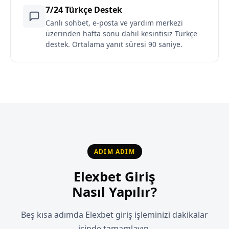
7/24 Türkçe Destek
Canlı sohbet, e-posta ve yardım merkezi
üzerinden hafta sonu dahil kesintisiz Türkçe
destek. Ortalama yanıt süresi 90 saniye.
ADIM ADIM
Elexbet Giriş
Nasıl Yapılır?
Beş kısa adımda Elexbet giriş işleminizi dakikalar
içinde tamamlayın.