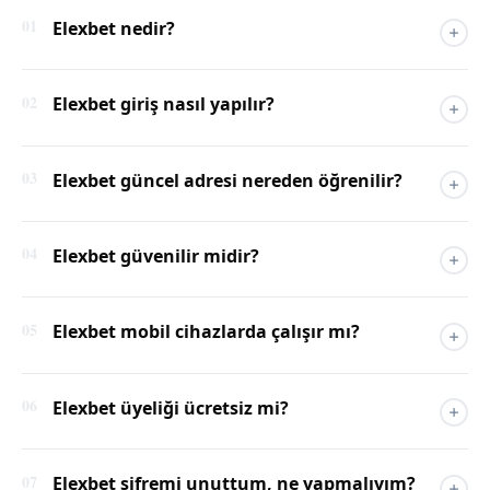
01
Elexbet nedir?
Elexbet, uluslararası lisans kapsamında faaliyet
02
Elexbet giriş nasıl yapılır?
gösteren, Türk kullanıcılara tam Türkçe arayüz ve 7/24
destek sunan dijital eğlence ve interaktif içerik
platformudur. Güvenlik odaklı altyapısı ve kesintisiz
tr.elexbetgir.com üzerinden doğrulanmış güncel
03
Elexbet güncel adresi nereden öğrenilir?
erişim altyapısıyla kullanıcı memnuniyetini öncelikli
Elexbet giriş adresini edinin. Adresi tarayıcınıza
hedef olarak benimseyen Elexbet, yıllar içinde güçlü
doğrudan yazın; URL'de kilit simgesi ve "https://"
bir üye tabanı oluşturmuştur.
olduğunu doğrulayın. Kullanıcı adı ve şifrenizi giriş
Elexbet güncel giriş adresi için tr.elexbetgir.com
04
Elexbet güvenilir midir?
formuna girin, Giriş butonuna tıklayın. 2FA aktifse
sayfasını düzenli olarak takip edin. Adres değişiklikleri
SMS ya da authenticator kodunuzu da girerek işlemi
anlık olarak güncellenmektedir. Arama motorlarından
tamamlayın.
ulaşılan sonuçlar her zaman resmi adres
Evet. Elexbet, uluslararası lisans çerçevesinde faaliyet
05
Elexbet mobil cihazlarda çalışır mı?
olmayabileceğinden, doğrulama için bu sayfayı
göstermekte olup bağımsız güvenlik denetimlerinden
kullanın ve adresi tarayıcınızda yer imi olarak
geçmektedir. 256-bit SSL şifreleme, TLS 1.3 protokolü
kaydedin.
ve yapay zeka destekli anomali tespiti, platformun
Evet. Elexbet'in 2026'da yenilenen duyarlı (responsive)
06
Elexbet üyeliği ücretsiz mi?
güvenlik standartlarını yüksek tutmaktadır.
arayüzü iOS ve Android'in tüm güncel sürümlerinde
sorunsuz çalışmaktadır. Ek uygulama indirmeye gerek
kalmadan mobil tarayıcıdan Elexbet giriş yapabilir,
Evet, Elexbet üyeliği tamamen ücretsizdir. Güncel
07
Elexbet şifremi unuttum, ne yapmalıyım?