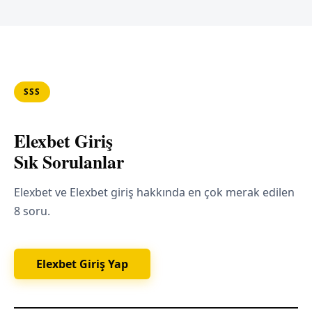
SSS
Elexbet Giriş
Sık Sorulanlar
Elexbet ve Elexbet giriş hakkında en çok merak edilen
8 soru.
Elexbet Giriş Yap