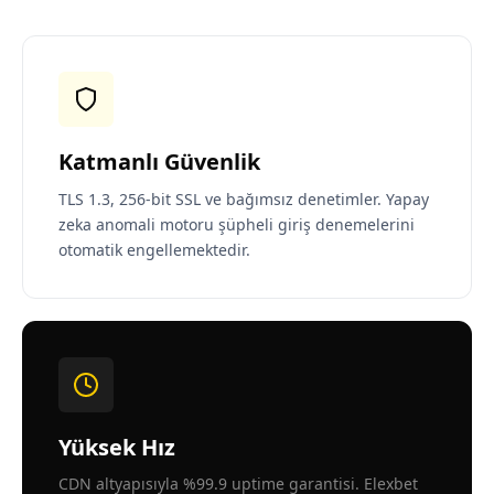
Katmanlı Güvenlik
TLS 1.3, 256-bit SSL ve bağımsız denetimler. Yapay
zeka anomali motoru şüpheli giriş denemelerini
otomatik engellemektedir.
Yüksek Hız
CDN altyapısıyla %99.9 uptime garantisi. Elexbet