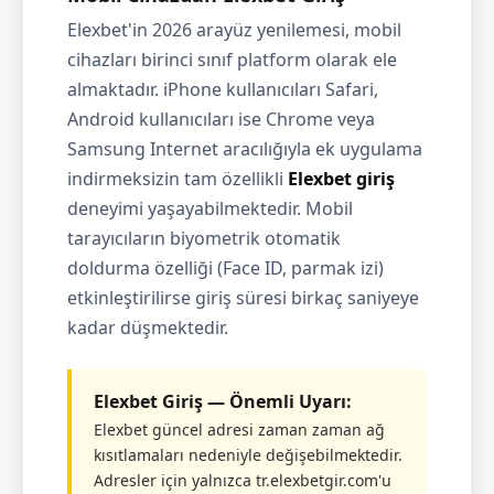
Elexbet'in 2026 arayüz yenilemesi, mobil
cihazları birinci sınıf platform olarak ele
almaktadır. iPhone kullanıcıları Safari,
Android kullanıcıları ise Chrome veya
Samsung Internet aracılığıyla ek uygulama
indirmeksizin tam özellikli
Elexbet giriş
deneyimi yaşayabilmektedir. Mobil
tarayıcıların biyometrik otomatik
doldurma özelliği (Face ID, parmak izi)
etkinleştirilirse giriş süresi birkaç saniyeye
kadar düşmektedir.
Elexbet Giriş — Önemli Uyarı:
Elexbet güncel adresi zaman zaman ağ
kısıtlamaları nedeniyle değişebilmektedir.
Adresler için yalnızca tr.elexbetgir.com'u