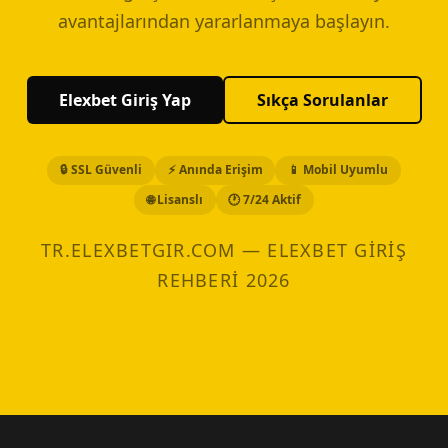
avantajlarından yararlanmaya başlayın.
Elexbet Giriş Yap
Sıkça Sorulanlar
🔒 SSL Güvenli
⚡ Anında Erişim
📱 Mobil Uyumlu
🌐 Lisanslı
🕐 7/24 Aktif
TR.ELEXBETGIR.COM — ELEXBET GİRİŞ
REHBERİ 2026