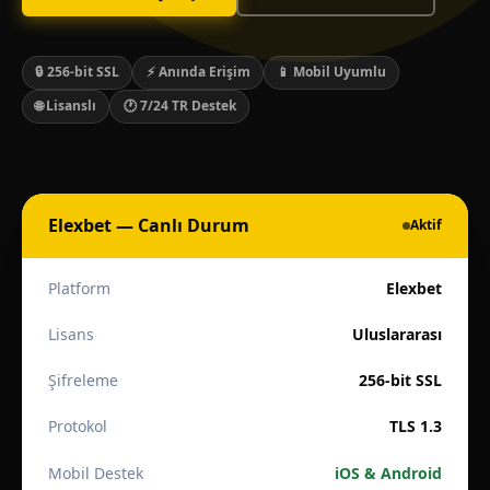
🔒 256-bit SSL
⚡ Anında Erişim
📱 Mobil Uyumlu
🌐 Lisanslı
🕐 7/24 TR Destek
Elexbet — Canlı Durum
Aktif
Platform
Elexbet
Lisans
Uluslararası
Şifreleme
256-bit SSL
Protokol
TLS 1.3
Mobil Destek
iOS & Android