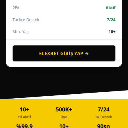
2FA
Aktif
Türkçe Destek
7/24
Min. Yaş
18+
ELEXBET GİRİŞ YAP →
10+
500K+
7/24
Yıl Aktif
Üye
TR Destek
%99.9
10+
90sn