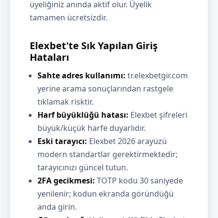
üyeliğiniz anında aktif olur. Üyelik
tamamen ücretsizdir.
Elexbet'te Sık Yapılan Giriş
Hataları
Sahte adres kullanımı:
tr.elexbetgir.com
yerine arama sonuçlarından rastgele
tıklamak risktir.
Harf büyüklüğü hatası:
Elexbet şifreleri
büyük/küçük harfe duyarlıdır.
Eski tarayıcı:
Elexbet 2026 arayüzü
modern standartlar gerektirmektedir;
tarayıcınızı güncel tutun.
2FA gecikmesi:
TOTP kodu 30 saniyede
yenilenir; kodun ekranda göründüğü
anda girin.