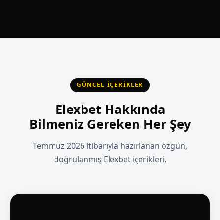
GÜNCEL İÇERIKLER
Elexbet Hakkında
Bilmeniz Gereken Her Şey
Temmuz 2026 itibarıyla hazırlanan özgün,
doğrulanmış Elexbet içerikleri.