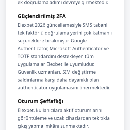
ek doğrulama adımı devreye girmektedir.
Güçlendirilmiş 2FA
Elexbet 2026 güncellemesiyle SMS tabanlı
tek faktörlü doğrulama yerini çok katmanlı
seçeneklere bırakmıştır. Google
Authenticator, Microsoft Authenticator ve
TOTP standardını destekleyen tüm
uygulamalar Elexbet ile uyumludur.
Güvenlik uzmanları, SIM değiştirme
saldırılarına karşı daha dayanıklı olan
authenticator uygulamasını önermektedir.
Oturum Şeffaflığı
Elexbet, kullanıcılara aktif oturumlarını
görüntüleme ve uzak cihazlardan tek tıkla
çıkış yapma imkânı sunmaktadır.