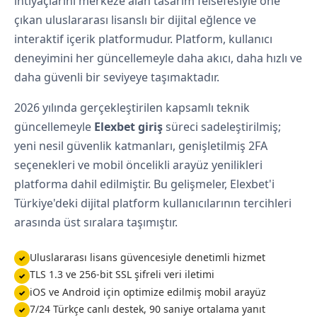
ihtiyaçlarını merkeze alan tasarım felsefesiyle öne
çıkan uluslararası lisanslı bir dijital eğlence ve
interaktif içerik platformudur. Platform, kullanıcı
deneyimini her güncellemeyle daha akıcı, daha hızlı ve
daha güvenli bir seviyeye taşımaktadır.
2026 yılında gerçekleştirilen kapsamlı teknik
güncellemeyle
Elexbet giriş
süreci sadeleştirilmiş;
yeni nesil güvenlik katmanları, genişletilmiş 2FA
seçenekleri ve mobil öncelikli arayüz yenilikleri
platforma dahil edilmiştir. Bu gelişmeler, Elexbet'i
Türkiye'deki dijital platform kullanıcılarının tercihleri
arasında üst sıralara taşımıştır.
Uluslararası lisans güvencesiyle denetimli hizmet
✓
TLS 1.3 ve 256-bit SSL şifreli veri iletimi
✓
iOS ve Android için optimize edilmiş mobil arayüz
✓
7/24 Türkçe canlı destek, 90 saniye ortalama yanıt
✓