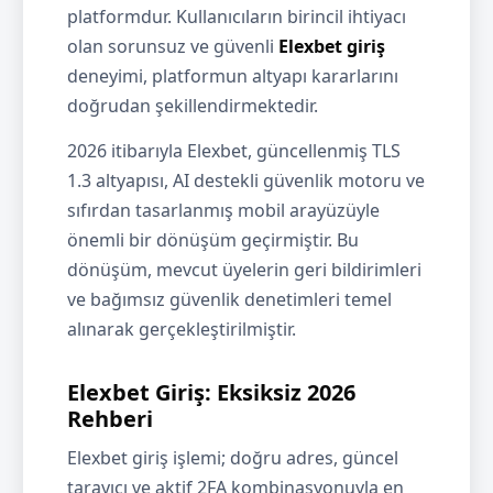
platformdur. Kullanıcıların birincil ihtiyacı
olan sorunsuz ve güvenli
Elexbet giriş
deneyimi, platformun altyapı kararlarını
doğrudan şekillendirmektedir.
2026 itibarıyla Elexbet, güncellenmiş TLS
1.3 altyapısı, AI destekli güvenlik motoru ve
sıfırdan tasarlanmış mobil arayüzüyle
önemli bir dönüşüm geçirmiştir. Bu
dönüşüm, mevcut üyelerin geri bildirimleri
ve bağımsız güvenlik denetimleri temel
alınarak gerçekleştirilmiştir.
Elexbet Giriş: Eksiksiz 2026
Rehberi
Elexbet giriş işlemi; doğru adres, güncel
tarayıcı ve aktif 2FA kombinasyonuyla en