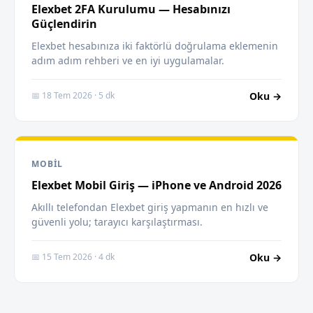
Elexbet 2FA Kurulumu — Hesabınızı
Güçlendirin
Elexbet hesabınıza iki faktörlü doğrulama eklemenin
adım adım rehberi ve en iyi uygulamalar.
Oku →
📅 18 Tem 2026 · 5 dk
MOBIL
Elexbet Mobil Giriş — iPhone ve Android 2026
Akıllı telefondan Elexbet giriş yapmanın en hızlı ve
güvenli yolu; tarayıcı karşılaştırması.
Oku →
📅 15 Tem 2026 · 4 dk