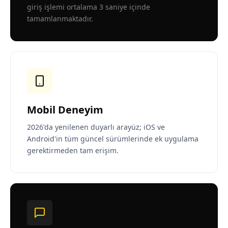
giriş işlemi ortalama 3 saniye içinde
tamamlanmaktadır.
Mobil Deneyim
2026'da yenilenen duyarlı arayüz; iOS ve
Android'in tüm güncel sürümlerinde ek uygulama
gerektirmeden tam erişim.