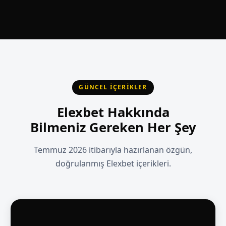
GÜNCEL İÇERIKLER
Elexbet Hakkında
Bilmeniz Gereken Her Şey
Temmuz 2026 itibarıyla hazırlanan özgün,
doğrulanmış Elexbet içerikleri.