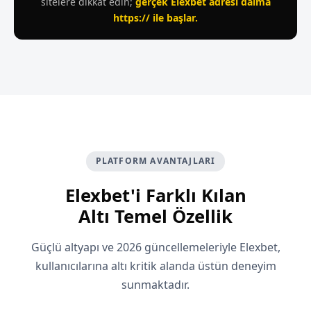
sitelere dikkat edin;
gerçek Elexbet adresi daima
https:// ile başlar.
PLATFORM AVANTAJLARI
Elexbet'i Farklı Kılan
Altı Temel Özellik
Güçlü altyapı ve 2026 güncellemeleriyle Elexbet,
kullanıcılarına altı kritik alanda üstün deneyim
sunmaktadır.