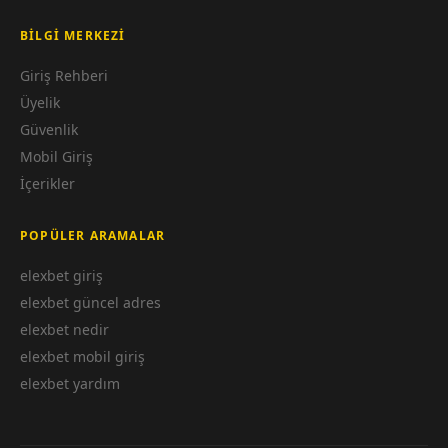
BILGI MERKEZI
Giriş Rehberi
Üyelik
Güvenlik
Mobil Giriş
İçerikler
POPÜLER ARAMALAR
elexbet giriş
elexbet güncel adres
elexbet nedir
elexbet mobil giriş
elexbet yardım