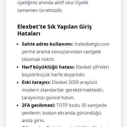
üyeliğiniz anında aktif olur. Üyelik
tamamen ücretsizdir.
Elexbet'te Sık Yapılan Giriş
Hataları
Sahte adres kullanımı:
tr.elexbetgir.com
yerine arama sonuçlarından rastgele
tıklamak risktir.
Harf büyüklüğü hatası:
Elexbet şifreleri
büyük/küçük harfe duyarlıdır.
Eski tarayıcı:
Elexbet 2026 arayüzü
modern standartlar gerektirmektedir;
tarayıcınızı güncel tutun.
2FA gecikmesi:
TOTP kodu 30 saniyede
yenilenir; kodun ekranda göründüğü
anda girin.