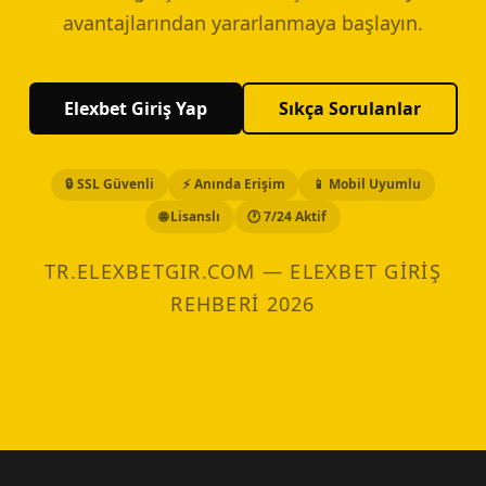
avantajlarından yararlanmaya başlayın.
Elexbet Giriş Yap
Sıkça Sorulanlar
🔒 SSL Güvenli
⚡ Anında Erişim
📱 Mobil Uyumlu
🌐 Lisanslı
🕐 7/24 Aktif
TR.ELEXBETGIR.COM — ELEXBET GİRİŞ
REHBERİ 2026