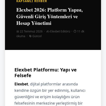
KAPSAMLI REHBER
Elexbet 2026: Platform Yapısı,
Güvenli Giriş Yöntemleri ve
Hesap Yönetimi
📅 22 Temmuz 2026 · ✍ Elexbet Editörü · ⏱ 11 dk
okuma · 🔄 Güncel
Elexbet Platformu: Yapı ve
Felsefe
Elexbet
, dijital platformlar arasında
kendine özgün bir yer edinmiş, kullanıcı
güvenliğini ve erişim kolaylığını ürün
felsefesinin merkezine yerleştirmiş bir