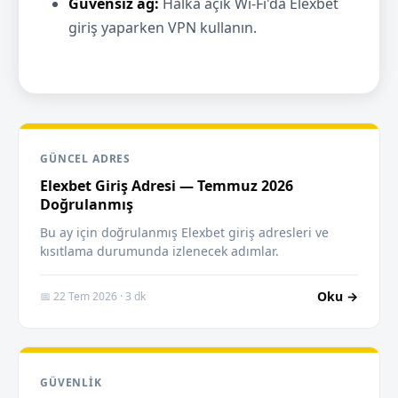
Güvensiz ağ:
Halka açık Wi-Fi'da Elexbet
giriş yaparken VPN kullanın.
GÜNCEL ADRES
Elexbet Giriş Adresi — Temmuz 2026
Doğrulanmış
Bu ay için doğrulanmış Elexbet giriş adresleri ve
kısıtlama durumunda izlenecek adımlar.
Oku →
📅 22 Tem 2026 · 3 dk
GÜVENLIK