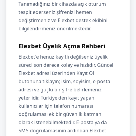
Tanımadığınız bir cihazda açık oturum
tespit ederseniz şifrenizi hemen
değiştirmeniz ve Elexbet destek ekibini
bilgilendirmeniz önerilmektedir.
Elexbet Üyelik Açma Rehberi
Elexbet'e henüz kayıtlı değilseniz üyelik
süreci son derece kolay ve hızlıdır. Güncel
Elexbet adresi üzerinden Kayıt Ol
butonuna tıklayın; isim, soyisim, e-posta
adresi ve güçlü bir şifre belirlemeniz
yeterlidir. Türkiye'den kayıt yapan
kullanıcılar için telefon numarası
doğrulaması ek bir güvenlik katmanı
olarak istenebilmektedir. E-posta ya da
SMS doğrulamasının ardından Elexbet