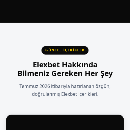
GÜNCEL İÇERIKLER
Elexbet Hakkında
Bilmeniz Gereken Her Şey
Temmuz 2026 itibarıyla hazırlanan özgün,
doğrulanmış Elexbet içerikleri.