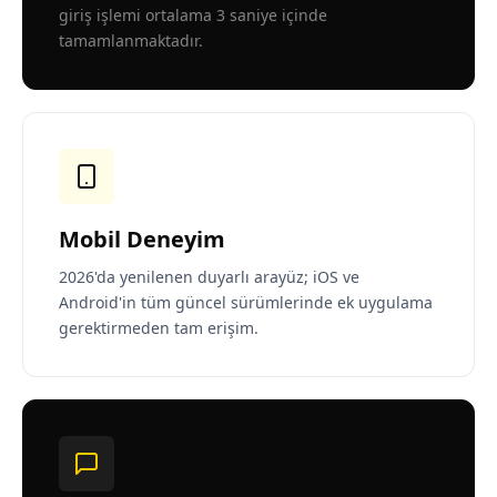
giriş işlemi ortalama 3 saniye içinde
tamamlanmaktadır.
Mobil Deneyim
2026'da yenilenen duyarlı arayüz; iOS ve
Android'in tüm güncel sürümlerinde ek uygulama
gerektirmeden tam erişim.