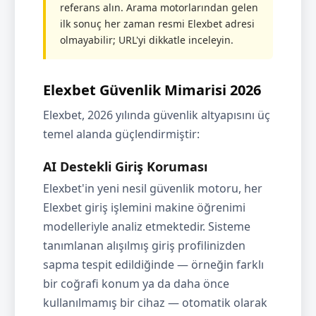
referans alın. Arama motorlarından gelen
ilk sonuç her zaman resmi Elexbet adresi
olmayabilir; URL'yi dikkatle inceleyin.
Elexbet Güvenlik Mimarisi 2026
Elexbet, 2026 yılında güvenlik altyapısını üç
temel alanda güçlendirmiştir:
AI Destekli Giriş Koruması
Elexbet'in yeni nesil güvenlik motoru, her
Elexbet giriş işlemini makine öğrenimi
modelleriyle analiz etmektedir. Sisteme
tanımlanan alışılmış giriş profilinizden
sapma tespit edildiğinde — örneğin farklı
bir coğrafi konum ya da daha önce
kullanılmamış bir cihaz — otomatik olarak