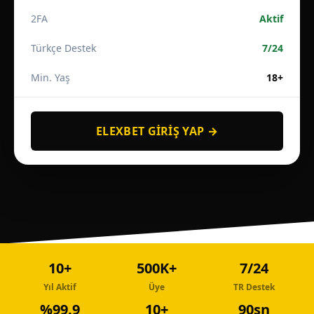
2FA
Aktif
Türkçe Destek
7/24
Min. Yaş
18+
ELEXBET GİRİŞ YAP →
10+
500K+
7/24
Yıl Aktif
Üye
TR Destek
%99.9
10+
90sn