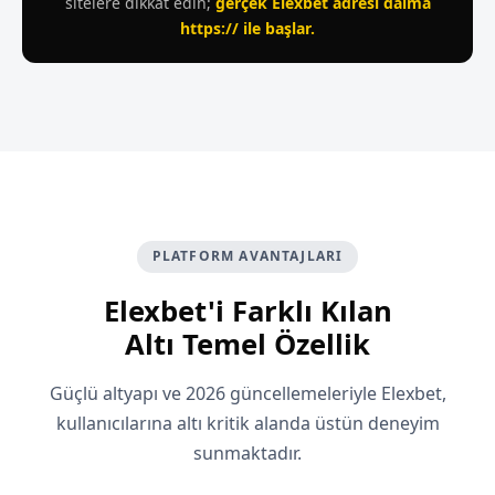
sitelere dikkat edin;
gerçek Elexbet adresi daima
https:// ile başlar.
PLATFORM AVANTAJLARI
Elexbet'i Farklı Kılan
Altı Temel Özellik
Güçlü altyapı ve 2026 güncellemeleriyle Elexbet,
kullanıcılarına altı kritik alanda üstün deneyim
sunmaktadır.