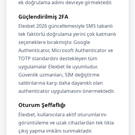
ek doğrulama adımı devreye girmektedir.
Güçlendirilmiş 2FA
Elexbet 2026 güncellemesiyle SMS tabanlı
tek faktörlü doğrulama yerini çok katmanlı
seçeneklere bırakmıştır. Google
Authenticator, Microsoft Authenticator ve
TOTP standardını destekleyen tüm
uygulamalar Elexbet ile uyumludur.
Güvenlik uzmanları, SIM değiştirme
saldırılarına karşı daha dayanıklı olan
authenticator uygulamasını önermektedir.
Oturum Şeffaflığı
Elexbet, kullanıcılara aktif oturumlarını
görüntüleme ve uzak cihazlardan tek tıkla
çıkış yapma imkânı sunmaktadır.