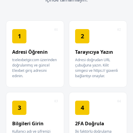
1
2
Adresi Öğrenin
Tarayıcıya Yazın
tr.elexbetgir.com üzerinden
Adresi doğrudan URL
doğrulanmış ve güncel
çubuğuna yazın. Kilit
Elexbet giriş adresini
simgesi ve https:// güvenli
edinin.
bağlantıyı onaylar.
3
4
Bilgileri Girin
2FA Doğrula
Kullanıcı adı ve şifrenizi
İki faktörlü doğrulama