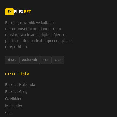
ELEX
BET
EX
Elexbet, güvenlik ve kullanıcı
memnuniyetini ön planda tutan
uluslararası lisanslı dijital eğlence
platformudur. tr.elexbetgir.com güncel
giriş rehberi.
🔒 SSL
🌐 Lisanslı
18+
7/24
HIZLI ERIŞIM
Elexbet Hakkında
Elexbet Giriş
Özellikler
Makaleler
SSS