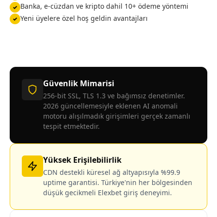
Banka, e-cüzdan ve kripto dahil 10+ ödeme yöntemi
✓
Yeni üyelere özel hoş geldin avantajları
✓
Güvenlik Mimarisi
256-bit SSL, TLS 1.3 ve bağımsız denetimler.
2026 güncellemesiyle eklenen AI anomali
motoru alışılmadık girişimleri gerçek zamanlı
tespit etmektedir.
Yüksek Erişilebilirlik
CDN destekli küresel ağ altyapısıyla %99.9
uptime garantisi. Türkiye'nin her bölgesinden
düşük gecikmeli Elexbet giriş deneyimi.