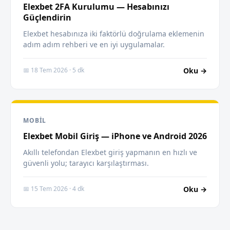
Elexbet 2FA Kurulumu — Hesabınızı
Güçlendirin
Elexbet hesabınıza iki faktörlü doğrulama eklemenin
adım adım rehberi ve en iyi uygulamalar.
Oku →
📅 18 Tem 2026 · 5 dk
MOBIL
Elexbet Mobil Giriş — iPhone ve Android 2026
Akıllı telefondan Elexbet giriş yapmanın en hızlı ve
güvenli yolu; tarayıcı karşılaştırması.
Oku →
📅 15 Tem 2026 · 4 dk