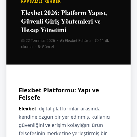
KAPSAMLI REHBER
Elexbet 2026: Platform Yapısı,
Güvenli Giriş Yöntemleri ve
Hesap Yönetimi
📅 22 Temmuz 2026 · ✍ Elexbet Editörü · ⏱ 11 dk
okuma · 🔄 Güncel
Elexbet Platformu: Yapı ve
Felsefe
Elexbet
, dijital platformlar arasında
kendine özgün bir yer edinmiş, kullanıcı
güvenliğini ve erişim kolaylığını ürün
felsefesinin merkezine yerleştirmiş bir