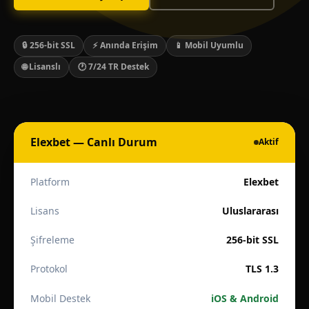
🔒 256-bit SSL
⚡ Anında Erişim
📱 Mobil Uyumlu
🌐 Lisanslı
🕐 7/24 TR Destek
Elexbet — Canlı Durum
Aktif
Platform
Elexbet
Lisans
Uluslararası
Şifreleme
256-bit SSL
Protokol
TLS 1.3
Mobil Destek
iOS & Android