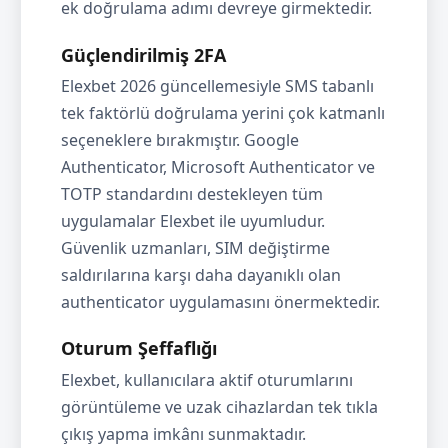
ek doğrulama adımı devreye girmektedir.
Güçlendirilmiş 2FA
Elexbet 2026 güncellemesiyle SMS tabanlı
tek faktörlü doğrulama yerini çok katmanlı
seçeneklere bırakmıştır. Google
Authenticator, Microsoft Authenticator ve
TOTP standardını destekleyen tüm
uygulamalar Elexbet ile uyumludur.
Güvenlik uzmanları, SIM değiştirme
saldırılarına karşı daha dayanıklı olan
authenticator uygulamasını önermektedir.
Oturum Şeffaflığı
Elexbet, kullanıcılara aktif oturumlarını
görüntüleme ve uzak cihazlardan tek tıkla
çıkış yapma imkânı sunmaktadır.