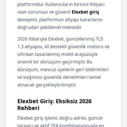
platformdur. Kullanıcıların birincil ihtiyacı
olan sorunsuz ve güvenli
Elexbet giriş
deneyimi, platformun altyapı kararlarını
doğrudan şekillendirmektedir.
2026 itibarıyla Elexbet, güncellenmiş TLS
1.3 altyapısı, AI destekli güvenlik motoru ve
sıfırdan tasarlanmış mobil arayüzüyle
önemli bir dönüşüm geçirmiştir. Bu
dönüşüm, mevcut üyelerin geri bildirimleri
ve bağımsız güvenlik denetimleri temel
alınarak gerçekleştirilmiştir.
Elexbet Giriş: Eksiksiz 2026
Rehberi
Elexbet giriş işlemi; doğru adres, güncel
tarayıcı ve aktif 2FA kombinasyonuyla en