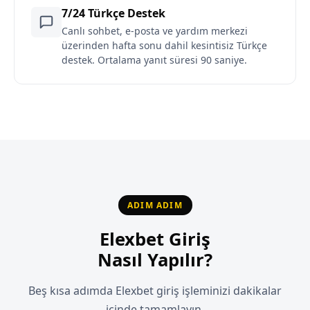
7/24 Türkçe Destek
Canlı sohbet, e-posta ve yardım merkezi
üzerinden hafta sonu dahil kesintisiz Türkçe
destek. Ortalama yanıt süresi 90 saniye.
ADIM ADIM
Elexbet Giriş
Nasıl Yapılır?
Beş kısa adımda Elexbet giriş işleminizi dakikalar
içinde tamamlayın.