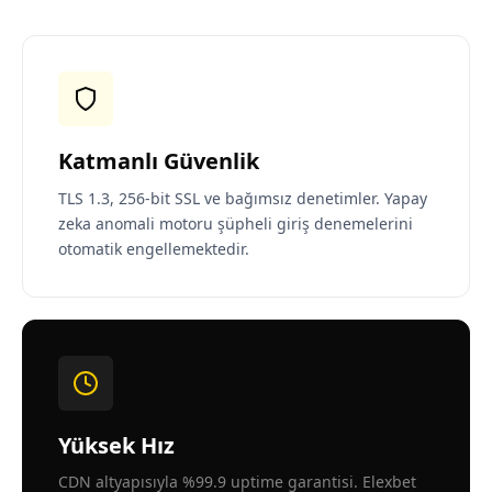
Katmanlı Güvenlik
TLS 1.3, 256-bit SSL ve bağımsız denetimler. Yapay
zeka anomali motoru şüpheli giriş denemelerini
otomatik engellemektedir.
Yüksek Hız
CDN altyapısıyla %99.9 uptime garantisi. Elexbet