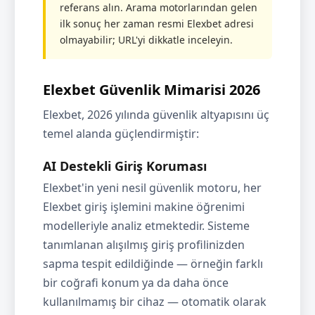
referans alın. Arama motorlarından gelen
ilk sonuç her zaman resmi Elexbet adresi
olmayabilir; URL'yi dikkatle inceleyin.
Elexbet Güvenlik Mimarisi 2026
Elexbet, 2026 yılında güvenlik altyapısını üç
temel alanda güçlendirmiştir:
AI Destekli Giriş Koruması
Elexbet'in yeni nesil güvenlik motoru, her
Elexbet giriş işlemini makine öğrenimi
modelleriyle analiz etmektedir. Sisteme
tanımlanan alışılmış giriş profilinizden
sapma tespit edildiğinde — örneğin farklı
bir coğrafi konum ya da daha önce
kullanılmamış bir cihaz — otomatik olarak