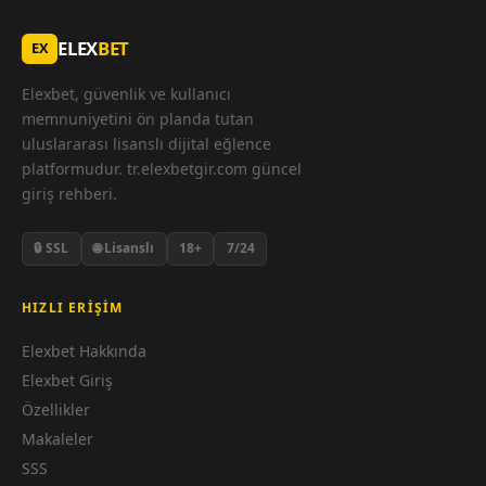
ELEX
BET
EX
Elexbet, güvenlik ve kullanıcı
memnuniyetini ön planda tutan
uluslararası lisanslı dijital eğlence
platformudur. tr.elexbetgir.com güncel
giriş rehberi.
🔒 SSL
🌐 Lisanslı
18+
7/24
HIZLI ERIŞIM
Elexbet Hakkında
Elexbet Giriş
Özellikler
Makaleler
SSS