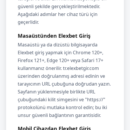
güvenli şekilde gerçekleştirilmektedir.
Aşağıdaki adımlar her cihaz türü için
geçerlidir.
Masaüstünden Elexbet Giriş
Masaüstü ya da dizüstü bilgisayarda
Elexbet giriş yapmak için Chrome 120+,
Firefox 121+, Edge 120+ veya Safari 17+
kullanmanız önerilir. tr.elexbetgir.com
üzerinden doğrulanmış adresi edinin ve
tarayıcının URL çubuğuna doğrudan yazın.
Sayfanın yüklenmesiyle birlikte URL
çubuğundaki kilit simgesini ve "https://"
protokolünü mutlaka kontrol edin; bu iki
unsur güvenli bağlantının garantisidir.
Mobil Cihazdan Elexbet Giriş