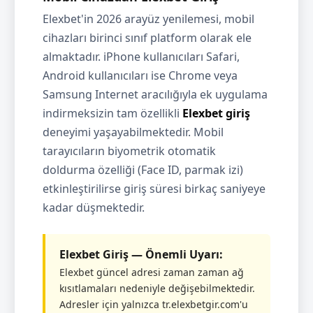
Elexbet'in 2026 arayüz yenilemesi, mobil
cihazları birinci sınıf platform olarak ele
almaktadır. iPhone kullanıcıları Safari,
Android kullanıcıları ise Chrome veya
Samsung Internet aracılığıyla ek uygulama
indirmeksizin tam özellikli
Elexbet giriş
deneyimi yaşayabilmektedir. Mobil
tarayıcıların biyometrik otomatik
doldurma özelliği (Face ID, parmak izi)
etkinleştirilirse giriş süresi birkaç saniyeye
kadar düşmektedir.
Elexbet Giriş — Önemli Uyarı:
Elexbet güncel adresi zaman zaman ağ
kısıtlamaları nedeniyle değişebilmektedir.
Adresler için yalnızca tr.elexbetgir.com'u