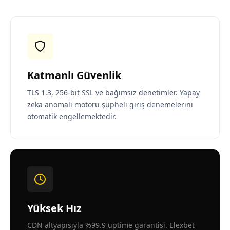
Katmanlı Güvenlik
TLS 1.3, 256-bit SSL ve bağımsız denetimler. Yapay
zeka anomali motoru şüpheli giriş denemelerini
otomatik engellemektedir.
Yüksek Hız
CDN altyapısıyla %99.9 uptime garantisi. Elexbet