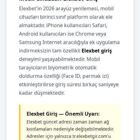
Elexbet'in 2026 arayüz yenilemesi, mobil
cihazları birinci sınıf platform olarak ele
almaktadır. iPhone kullanıcıları Safari,
Android kullanıcıları ise Chrome veya
Samsung Internet aracılığıyla ek uygulama
indirmeksizin tam özellikli
Elexbet giriş
deneyimi yaşayabilmektedir. Mobil
tarayıcıların biyometrik otomatik
doldurma özelliği (Face ID, parmak izi)
etkinleştirilirse giriş süresi birkaç saniyeye
kadar düşmektedir.
Elexbet Giriş — Önemli Uyarı:
Elexbet güncel adresi zaman zaman ağ
kısıtlamaları nedeniyle değişebilmektedir.
Adresler için yalnızca tr.elexbetgir.com'u