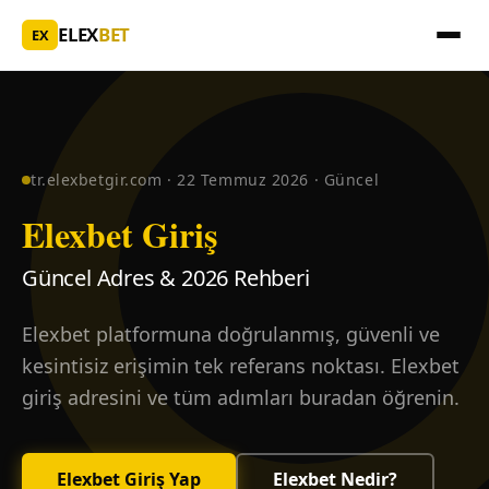
ELEX
BET
EX
tr.elexbetgir.com · 22 Temmuz 2026 · Güncel
Elexbet Giriş
Güncel Adres & 2026 Rehberi
Elexbet platformuna doğrulanmış, güvenli ve
kesintisiz erişimin tek referans noktası. Elexbet
giriş adresini ve tüm adımları buradan öğrenin.
Elexbet Giriş Yap
Elexbet Nedir?