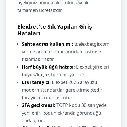
üyeliğiniz anında aktif olur. Üyelik
tamamen ücretsizdir.
Elexbet'te Sık Yapılan Giriş
Hataları
Sahte adres kullanımı:
tr.elexbetgir.com
yerine arama sonuçlarından rastgele
tıklamak risktir.
Harf büyüklüğü hatası:
Elexbet şifreleri
büyük/küçük harfe duyarlıdır.
Eski tarayıcı:
Elexbet 2026 arayüzü
modern standartlar gerektirmektedir;
tarayıcınızı güncel tutun.
2FA gecikmesi:
TOTP kodu 30 saniyede
yenilenir; kodun ekranda göründüğü
anda girin.