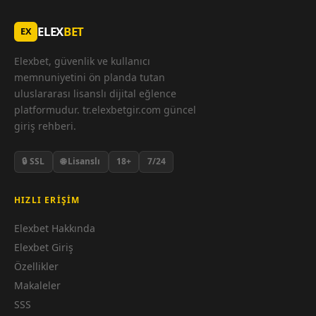
ELEX
BET
EX
Elexbet, güvenlik ve kullanıcı
memnuniyetini ön planda tutan
uluslararası lisanslı dijital eğlence
platformudur. tr.elexbetgir.com güncel
giriş rehberi.
🔒 SSL
🌐 Lisanslı
18+
7/24
HIZLI ERIŞIM
Elexbet Hakkında
Elexbet Giriş
Özellikler
Makaleler
SSS