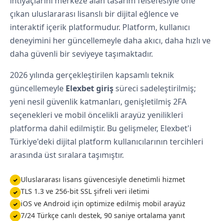
ihtiyaçlarını merkeze alan tasarım felsefesiyle öne
çıkan uluslararası lisanslı bir dijital eğlence ve
interaktif içerik platformudur. Platform, kullanıcı
deneyimini her güncellemeyle daha akıcı, daha hızlı ve
daha güvenli bir seviyeye taşımaktadır.
2026 yılında gerçekleştirilen kapsamlı teknik
güncellemeyle
Elexbet giriş
süreci sadeleştirilmiş;
yeni nesil güvenlik katmanları, genişletilmiş 2FA
seçenekleri ve mobil öncelikli arayüz yenilikleri
platforma dahil edilmiştir. Bu gelişmeler, Elexbet'i
Türkiye'deki dijital platform kullanıcılarının tercihleri
arasında üst sıralara taşımıştır.
Uluslararası lisans güvencesiyle denetimli hizmet
✓
TLS 1.3 ve 256-bit SSL şifreli veri iletimi
✓
iOS ve Android için optimize edilmiş mobil arayüz
✓
7/24 Türkçe canlı destek, 90 saniye ortalama yanıt
✓