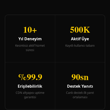
10+
500K
Yıl Deneyim
Aktif Üye
Kesintisiz aktif hizmet
Kayıtlı kullanıcı tabanı
süresi
%99.9
90sn
Erişilebilirlik
Destek Yanıtı
CDN altyapısı uptime
Canlı destek ilk yanıt
garantisi
ortalaması