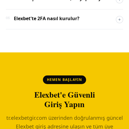
tüm özelliklere erişebilirsiniz.
adres üzerinden Kayıt Ol butonuna tıklayın, formu
doldurun ve e-posta veya SMS doğrulamasını
tamamlayın. Hesabınız hemen aktif olur ve hoş geldin
Elexbet giriş ekranındaki "Şifremi Unuttum"
08
Elexbet'te 2FA nasıl kurulur?
avantajlarına anında kavuşursunuz.
bağlantısına tıklayın. Üyelik e-posta adresinize
sıfırlama bağlantısı gönderilecektir. Bağlantı 15 dakika
geçerlidir. E-posta gelmezse spam klasörünüzü
Elexbet hesabınıza giriş yapın, sağ üstteki profil
kontrol edin; sorun devam ederse Elexbet canlı
menüsünden Güvenlik Ayarları'na gidin ve İki Faktörlü
desteğe başvurun.
Doğrulama seçeneğini aktif hale getirin. SMS veya
authenticator uygulama seçeneklerinden birini tercih
edin. SMS'e kıyasla authenticator uygulaması (Google,
Microsoft) SIM swap saldırılarına karşı çok daha
güvenlidir.
HEMEN BAŞLAYIN
Elexbet'e Güvenli
Giriş Yapın
tr.elexbetgir.com üzerinden doğrulanmış güncel
Elexbet giriş adresine ulaşın ve tüm üye