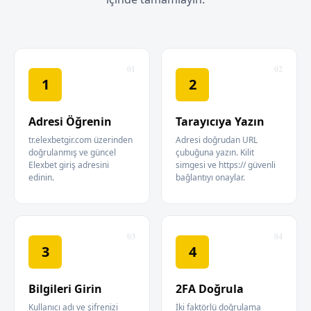
1
2
Adresi Öğrenin
Tarayıcıya Yazın
tr.elexbetgir.com üzerinden
Adresi doğrudan URL
doğrulanmış ve güncel
çubuğuna yazın. Kilit
Elexbet giriş adresini
simgesi ve https:// güvenli
edinin.
bağlantıyı onaylar.
3
4
Bilgileri Girin
2FA Doğrula
Kullanıcı adı ve şifrenizi
İki faktörlü doğrulama