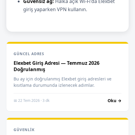
Güvensiz ağ:
Halka açık Wi-Fi'da Elexbet
giriş yaparken VPN kullanın.
GÜNCEL ADRES
Elexbet Giriş Adresi — Temmuz 2026
Doğrulanmış
Bu ay için doğrulanmış Elexbet giriş adresleri ve
kısıtlama durumunda izlenecek adımlar.
Oku →
📅 22 Tem 2026 · 3 dk
GÜVENLIK