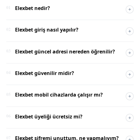
01
Elexbet nedir?
Elexbet, uluslararası lisans kapsamında faaliyet
02
Elexbet giriş nasıl yapılır?
gösteren, Türk kullanıcılara tam Türkçe arayüz ve 7/24
destek sunan dijital eğlence ve interaktif içerik
platformudur. Güvenlik odaklı altyapısı ve kesintisiz
tr.elexbetgir.com üzerinden doğrulanmış güncel
03
Elexbet güncel adresi nereden öğrenilir?
erişim altyapısıyla kullanıcı memnuniyetini öncelikli
Elexbet giriş adresini edinin. Adresi tarayıcınıza
hedef olarak benimseyen Elexbet, yıllar içinde güçlü
doğrudan yazın; URL'de kilit simgesi ve "https://"
bir üye tabanı oluşturmuştur.
olduğunu doğrulayın. Kullanıcı adı ve şifrenizi giriş
Elexbet güncel giriş adresi için tr.elexbetgir.com
04
Elexbet güvenilir midir?
formuna girin, Giriş butonuna tıklayın. 2FA aktifse
sayfasını düzenli olarak takip edin. Adres değişiklikleri
SMS ya da authenticator kodunuzu da girerek işlemi
anlık olarak güncellenmektedir. Arama motorlarından
tamamlayın.
ulaşılan sonuçlar her zaman resmi adres
Evet. Elexbet, uluslararası lisans çerçevesinde faaliyet
05
Elexbet mobil cihazlarda çalışır mı?
olmayabileceğinden, doğrulama için bu sayfayı
göstermekte olup bağımsız güvenlik denetimlerinden
kullanın ve adresi tarayıcınızda yer imi olarak
geçmektedir. 256-bit SSL şifreleme, TLS 1.3 protokolü
kaydedin.
ve yapay zeka destekli anomali tespiti, platformun
Evet. Elexbet'in 2026'da yenilenen duyarlı (responsive)
06
Elexbet üyeliği ücretsiz mi?
güvenlik standartlarını yüksek tutmaktadır.
arayüzü iOS ve Android'in tüm güncel sürümlerinde
sorunsuz çalışmaktadır. Ek uygulama indirmeye gerek
kalmadan mobil tarayıcıdan Elexbet giriş yapabilir,
Evet, Elexbet üyeliği tamamen ücretsizdir. Güncel
07
Elexbet şifremi unuttum, ne yapmalıyım?