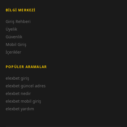
BILGI MERKEZI
Giriş Rehberi
Üyelik
Güvenlik
Mobil Giriş
İçerikler
POPÜLER ARAMALAR
elexbet giriş
elexbet güncel adres
elexbet nedir
elexbet mobil giriş
elexbet yardım