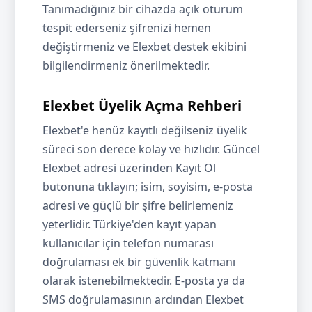
Tanımadığınız bir cihazda açık oturum
tespit ederseniz şifrenizi hemen
değiştirmeniz ve Elexbet destek ekibini
bilgilendirmeniz önerilmektedir.
Elexbet Üyelik Açma Rehberi
Elexbet'e henüz kayıtlı değilseniz üyelik
süreci son derece kolay ve hızlıdır. Güncel
Elexbet adresi üzerinden Kayıt Ol
butonuna tıklayın; isim, soyisim, e-posta
adresi ve güçlü bir şifre belirlemeniz
yeterlidir. Türkiye'den kayıt yapan
kullanıcılar için telefon numarası
doğrulaması ek bir güvenlik katmanı
olarak istenebilmektedir. E-posta ya da
SMS doğrulamasının ardından Elexbet