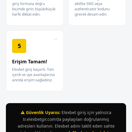
giriş formuna doğru
aktifse SMS veya
biçimde girin; büyük/küçük
authenticator kodunu
harfe dikkat edin.
girerek devam edin.
5
Erişim Tamam!
Elexbet giriş başarılı. Tüm
içerik ve üye avantajlarına
anında erişim sağladınız.
⚠ Güvenlik Uyarısı:
Elexbet giriş için yalnızca
tr.elexbetgir.com'da paylaşılan doğrulanmış
adresleri kullanın. Elexbet adını taklit eden sahte