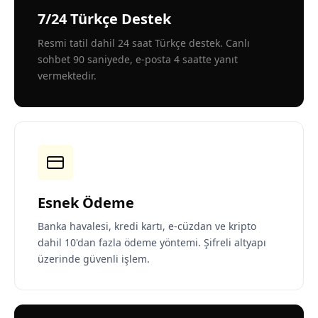
7/24 Türkçe Destek
Resmi tatil dahil 24 saat Türkçe destek. Canlı
sohbet 90 saniyede, e-posta 4 saatte yanıt
vermektedir.
Esnek Ödeme
Banka havalesi, kredi kartı, e-cüzdan ve kripto
dahil 10'dan fazla ödeme yöntemi. Şifreli altyapı
üzerinde güvenli işlem.