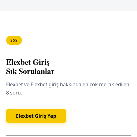
SSS
Elexbet Giriş
Sık Sorulanlar
Elexbet ve Elexbet giriş hakkında en çok merak edilen
8 soru.
Elexbet Giriş Yap