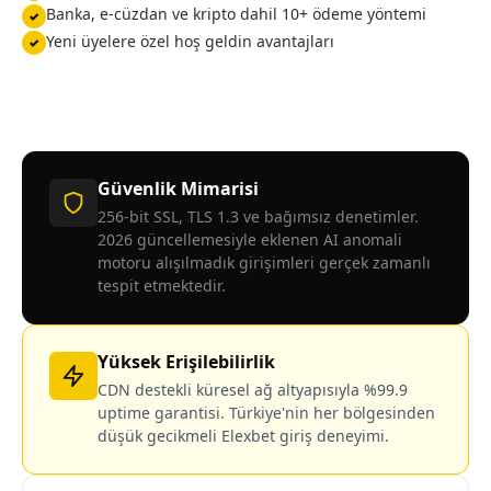
Banka, e-cüzdan ve kripto dahil 10+ ödeme yöntemi
✓
Yeni üyelere özel hoş geldin avantajları
✓
Güvenlik Mimarisi
256-bit SSL, TLS 1.3 ve bağımsız denetimler.
2026 güncellemesiyle eklenen AI anomali
motoru alışılmadık girişimleri gerçek zamanlı
tespit etmektedir.
Yüksek Erişilebilirlik
CDN destekli küresel ağ altyapısıyla %99.9
uptime garantisi. Türkiye'nin her bölgesinden
düşük gecikmeli Elexbet giriş deneyimi.