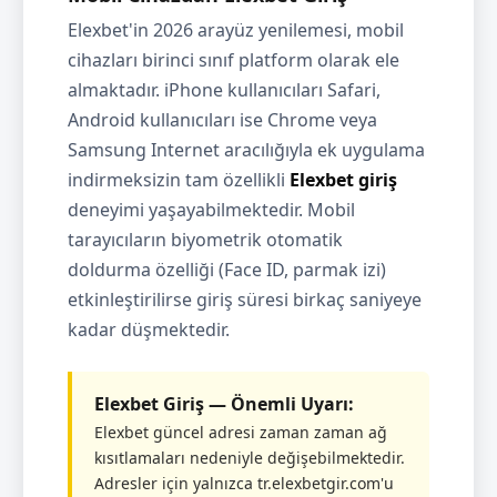
Elexbet'in 2026 arayüz yenilemesi, mobil
cihazları birinci sınıf platform olarak ele
almaktadır. iPhone kullanıcıları Safari,
Android kullanıcıları ise Chrome veya
Samsung Internet aracılığıyla ek uygulama
indirmeksizin tam özellikli
Elexbet giriş
deneyimi yaşayabilmektedir. Mobil
tarayıcıların biyometrik otomatik
doldurma özelliği (Face ID, parmak izi)
etkinleştirilirse giriş süresi birkaç saniyeye
kadar düşmektedir.
Elexbet Giriş — Önemli Uyarı:
Elexbet güncel adresi zaman zaman ağ
kısıtlamaları nedeniyle değişebilmektedir.
Adresler için yalnızca tr.elexbetgir.com'u