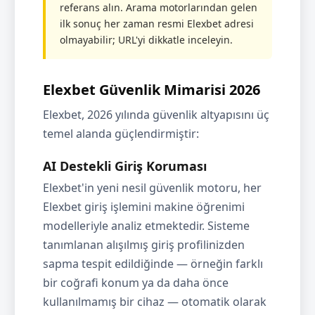
referans alın. Arama motorlarından gelen
ilk sonuç her zaman resmi Elexbet adresi
olmayabilir; URL'yi dikkatle inceleyin.
Elexbet Güvenlik Mimarisi 2026
Elexbet, 2026 yılında güvenlik altyapısını üç
temel alanda güçlendirmiştir:
AI Destekli Giriş Koruması
Elexbet'in yeni nesil güvenlik motoru, her
Elexbet giriş işlemini makine öğrenimi
modelleriyle analiz etmektedir. Sisteme
tanımlanan alışılmış giriş profilinizden
sapma tespit edildiğinde — örneğin farklı
bir coğrafi konum ya da daha önce
kullanılmamış bir cihaz — otomatik olarak