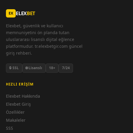
ELEX
BET
EX
Elexbet, güvenlik ve kullanıcı
memnuniyetini ön planda tutan
uluslararası lisanslı dijital eğlence
platformudur. tr.elexbetgir.com güncel
giriş rehberi.
🔒 SSL
🌐 Lisanslı
18+
7/24
HIZLI ERIŞIM
Elexbet Hakkında
Elexbet Giriş
Özellikler
Makaleler
SSS