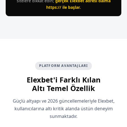
sitelere dikkat edin;
gerçek Elexbet adresi daima
https:// ile başlar.
PLATFORM AVANTAJLARI
Elexbet'i Farklı Kılan
Altı Temel Özellik
Güçlü altyapı ve 2026 güncellemeleriyle Elexbet,
kullanıcılarına altı kritik alanda üstün deneyim
sunmaktadır.