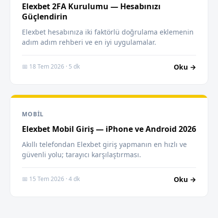
Elexbet 2FA Kurulumu — Hesabınızı
Güçlendirin
Elexbet hesabınıza iki faktörlü doğrulama eklemenin
adım adım rehberi ve en iyi uygulamalar.
Oku →
📅 18 Tem 2026 · 5 dk
MOBIL
Elexbet Mobil Giriş — iPhone ve Android 2026
Akıllı telefondan Elexbet giriş yapmanın en hızlı ve
güvenli yolu; tarayıcı karşılaştırması.
Oku →
📅 15 Tem 2026 · 4 dk