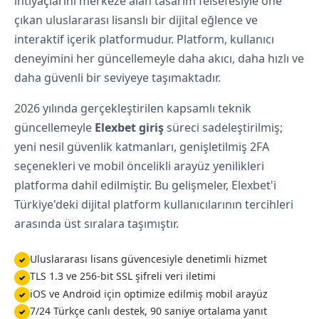
ihtiyaçlarını merkeze alan tasarım felsefesiyle öne
çıkan uluslararası lisanslı bir dijital eğlence ve
interaktif içerik platformudur. Platform, kullanıcı
deneyimini her güncellemeyle daha akıcı, daha hızlı ve
daha güvenli bir seviyeye taşımaktadır.
2026 yılında gerçekleştirilen kapsamlı teknik
güncellemeyle
Elexbet giriş
süreci sadeleştirilmiş;
yeni nesil güvenlik katmanları, genişletilmiş 2FA
seçenekleri ve mobil öncelikli arayüz yenilikleri
platforma dahil edilmiştir. Bu gelişmeler, Elexbet'i
Türkiye'deki dijital platform kullanıcılarının tercihleri
arasında üst sıralara taşımıştır.
Uluslararası lisans güvencesiyle denetimli hizmet
✓
TLS 1.3 ve 256-bit SSL şifreli veri iletimi
✓
iOS ve Android için optimize edilmiş mobil arayüz
✓
7/24 Türkçe canlı destek, 90 saniye ortalama yanıt
✓