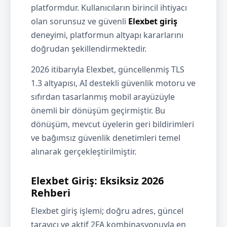
platformdur. Kullanıcıların birincil ihtiyacı
olan sorunsuz ve güvenli
Elexbet giriş
deneyimi, platformun altyapı kararlarını
doğrudan şekillendirmektedir.
2026 itibarıyla Elexbet, güncellenmiş TLS
1.3 altyapısı, AI destekli güvenlik motoru ve
sıfırdan tasarlanmış mobil arayüzüyle
önemli bir dönüşüm geçirmiştir. Bu
dönüşüm, mevcut üyelerin geri bildirimleri
ve bağımsız güvenlik denetimleri temel
alınarak gerçekleştirilmiştir.
Elexbet Giriş: Eksiksiz 2026
Rehberi
Elexbet giriş işlemi; doğru adres, güncel
tarayıcı ve aktif 2FA kombinasyonuyla en