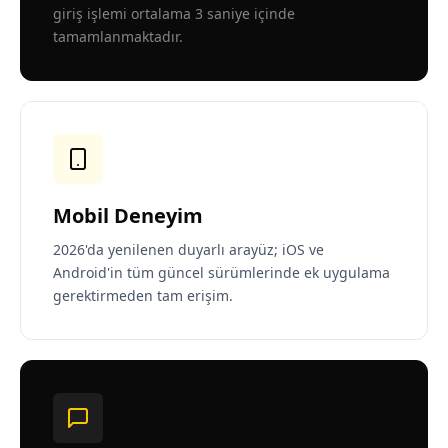
giriş işlemi ortalama 3 saniye içinde
tamamlanmaktadır.
Mobil Deneyim
2026'da yenilenen duyarlı arayüz; iOS ve
Android'in tüm güncel sürümlerinde ek uygulama
gerektirmeden tam erişim.