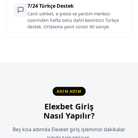
7/24 Türkçe Destek
Canlı sohbet, e-posta ve yardım merkezi
üzerinden hafta sonu dahil kesintisiz Türkçe
destek. Ortalama yanıt süresi 90 saniye.
ADIM ADIM
Elexbet Giriş
Nasıl Yapılır?
Beş kısa adımda Elexbet giriş işleminizi dakikalar
içinde tamamlayın.