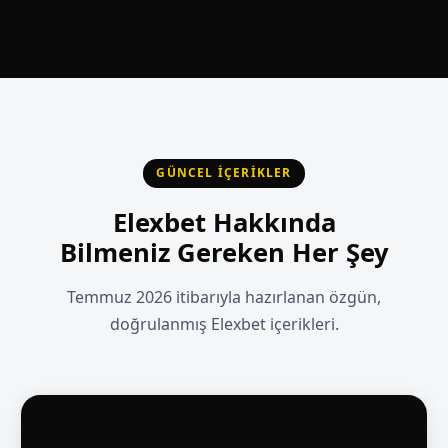
GÜNCEL İÇERIKLER
Elexbet Hakkında
Bilmeniz Gereken Her Şey
Temmuz 2026 itibarıyla hazırlanan özgün,
doğrulanmış Elexbet içerikleri.