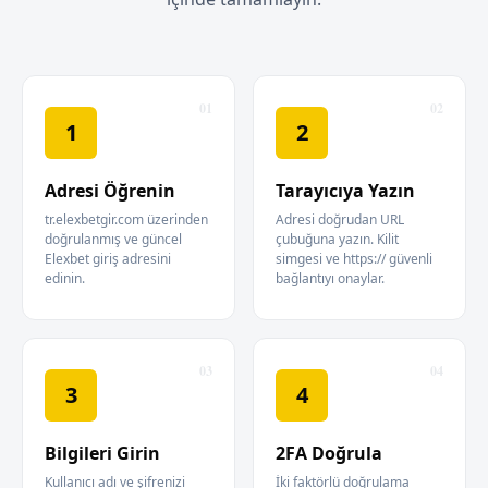
1
2
Adresi Öğrenin
Tarayıcıya Yazın
tr.elexbetgir.com üzerinden
Adresi doğrudan URL
doğrulanmış ve güncel
çubuğuna yazın. Kilit
Elexbet giriş adresini
simgesi ve https:// güvenli
edinin.
bağlantıyı onaylar.
3
4
Bilgileri Girin
2FA Doğrula
Kullanıcı adı ve şifrenizi
İki faktörlü doğrulama