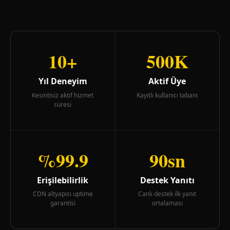
10+
500K
Yıl Deneyim
Aktif Üye
Kesintisiz aktif hizmet
Kayıtlı kullanıcı tabanı
süresi
%99.9
90sn
Erişilebilirlik
Destek Yanıtı
CDN altyapısı uptime
Canlı destek ilk yanıt
garantisi
ortalaması