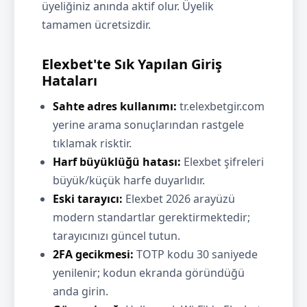
üyeliğiniz anında aktif olur. Üyelik
tamamen ücretsizdir.
Elexbet'te Sık Yapılan Giriş
Hataları
Sahte adres kullanımı:
tr.elexbetgir.com
yerine arama sonuçlarından rastgele
tıklamak risktir.
Harf büyüklüğü hatası:
Elexbet şifreleri
büyük/küçük harfe duyarlıdır.
Eski tarayıcı:
Elexbet 2026 arayüzü
modern standartlar gerektirmektedir;
tarayıcınızı güncel tutun.
2FA gecikmesi:
TOTP kodu 30 saniyede
yenilenir; kodun ekranda göründüğü
anda girin.