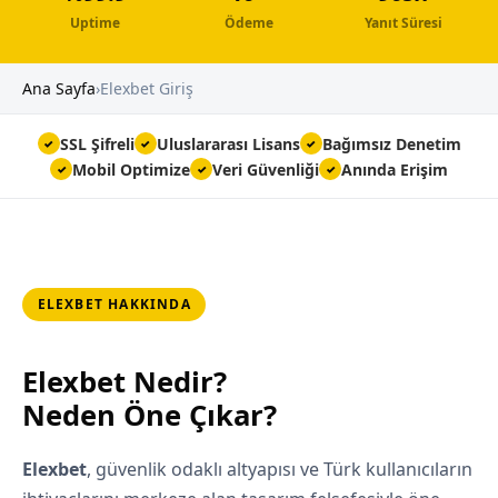
Uptime
Ödeme
Yanıt Süresi
Ana Sayfa
›
Elexbet Giriş
SSL Şifreli
Uluslararası Lisans
Bağımsız Denetim
✓
✓
✓
Mobil Optimize
Veri Güvenliği
Anında Erişim
✓
✓
✓
ELEXBET HAKKINDA
Elexbet Nedir?
Neden Öne Çıkar?
Elexbet
, güvenlik odaklı altyapısı ve Türk kullanıcıların