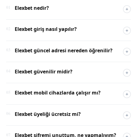
01
Elexbet nedir?
Elexbet, uluslararası lisans kapsamında faaliyet
02
Elexbet giriş nasıl yapılır?
gösteren, Türk kullanıcılara tam Türkçe arayüz ve 7/24
destek sunan dijital eğlence ve interaktif içerik
platformudur. Güvenlik odaklı altyapısı ve kesintisiz
tr.elexbetgir.com üzerinden doğrulanmış güncel
03
Elexbet güncel adresi nereden öğrenilir?
erişim altyapısıyla kullanıcı memnuniyetini öncelikli
Elexbet giriş adresini edinin. Adresi tarayıcınıza
hedef olarak benimseyen Elexbet, yıllar içinde güçlü
doğrudan yazın; URL'de kilit simgesi ve "https://"
bir üye tabanı oluşturmuştur.
olduğunu doğrulayın. Kullanıcı adı ve şifrenizi giriş
Elexbet güncel giriş adresi için tr.elexbetgir.com
04
Elexbet güvenilir midir?
formuna girin, Giriş butonuna tıklayın. 2FA aktifse
sayfasını düzenli olarak takip edin. Adres değişiklikleri
SMS ya da authenticator kodunuzu da girerek işlemi
anlık olarak güncellenmektedir. Arama motorlarından
tamamlayın.
ulaşılan sonuçlar her zaman resmi adres
Evet. Elexbet, uluslararası lisans çerçevesinde faaliyet
05
Elexbet mobil cihazlarda çalışır mı?
olmayabileceğinden, doğrulama için bu sayfayı
göstermekte olup bağımsız güvenlik denetimlerinden
kullanın ve adresi tarayıcınızda yer imi olarak
geçmektedir. 256-bit SSL şifreleme, TLS 1.3 protokolü
kaydedin.
ve yapay zeka destekli anomali tespiti, platformun
Evet. Elexbet'in 2026'da yenilenen duyarlı (responsive)
06
Elexbet üyeliği ücretsiz mi?
güvenlik standartlarını yüksek tutmaktadır.
arayüzü iOS ve Android'in tüm güncel sürümlerinde
sorunsuz çalışmaktadır. Ek uygulama indirmeye gerek
kalmadan mobil tarayıcıdan Elexbet giriş yapabilir,
Evet, Elexbet üyeliği tamamen ücretsizdir. Güncel
07
Elexbet şifremi unuttum, ne yapmalıyım?