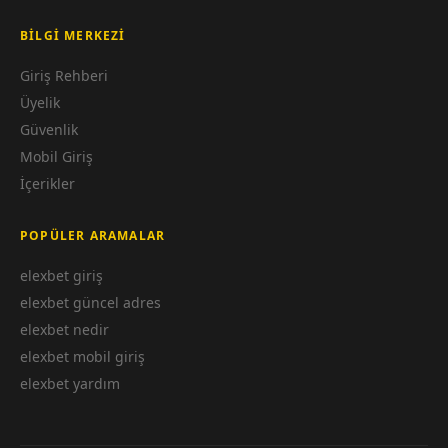
BILGI MERKEZI
Giriş Rehberi
Üyelik
Güvenlik
Mobil Giriş
İçerikler
POPÜLER ARAMALAR
elexbet giriş
elexbet güncel adres
elexbet nedir
elexbet mobil giriş
elexbet yardım