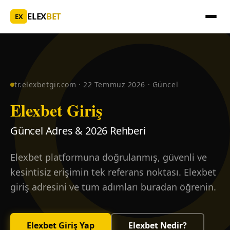
ELEX
BET
EX
tr.elexbetgir.com · 22 Temmuz 2026 · Güncel
Elexbet Giriş
Güncel Adres & 2026 Rehberi
Elexbet platformuna doğrulanmış, güvenli ve
kesintisiz erişimin tek referans noktası. Elexbet
giriş adresini ve tüm adımları buradan öğrenin.
Elexbet Giriş Yap
Elexbet Nedir?