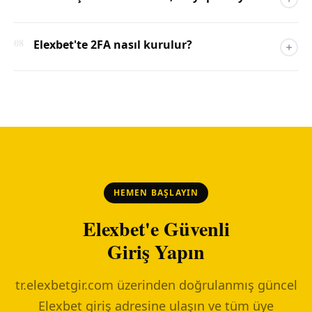
tüm özelliklere erişebilirsiniz.
adres üzerinden Kayıt Ol butonuna tıklayın, formu
doldurun ve e-posta veya SMS doğrulamasını
tamamlayın. Hesabınız hemen aktif olur ve hoş geldin
Elexbet giriş ekranındaki "Şifremi Unuttum"
08
Elexbet'te 2FA nasıl kurulur?
avantajlarına anında kavuşursunuz.
bağlantısına tıklayın. Üyelik e-posta adresinize
sıfırlama bağlantısı gönderilecektir. Bağlantı 15 dakika
geçerlidir. E-posta gelmezse spam klasörünüzü
Elexbet hesabınıza giriş yapın, sağ üstteki profil
kontrol edin; sorun devam ederse Elexbet canlı
menüsünden Güvenlik Ayarları'na gidin ve İki Faktörlü
desteğe başvurun.
Doğrulama seçeneğini aktif hale getirin. SMS veya
authenticator uygulama seçeneklerinden birini tercih
edin. SMS'e kıyasla authenticator uygulaması (Google,
Microsoft) SIM swap saldırılarına karşı çok daha
güvenlidir.
HEMEN BAŞLAYIN
Elexbet'e Güvenli
Giriş Yapın
tr.elexbetgir.com üzerinden doğrulanmış güncel
Elexbet giriş adresine ulaşın ve tüm üye