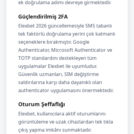
ek doğrulama adımı devreye girmektedir.
Güçlendirilmiş 2FA
Elexbet 2026 güncellemesiyle SMS tabanlı
tek faktörlü doğrulama yerini çok katmanlı
seçeneklere bırakmıştır. Google
Authenticator, Microsoft Authenticator ve
TOTP standardını destekleyen tüm
uygulamalar Elexbet ile uyumludur.
Güvenlik uzmanları, SIM değiştirme
saldırılarına karşı daha dayanıklı olan
authenticator uygulamasını önermektedir.
Oturum Şeffaflığı
Elexbet, kullanıcılara aktif oturumlarını
görüntüleme ve uzak cihazlardan tek tıkla
çıkış yapma imkânı sunmaktadır.