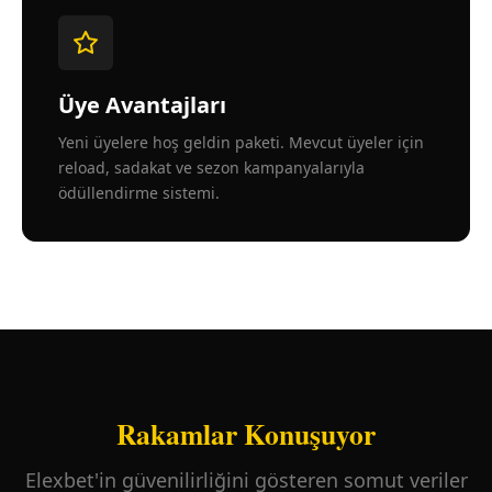
Üye Avantajları
Yeni üyelere hoş geldin paketi. Mevcut üyeler için
reload, sadakat ve sezon kampanyalarıyla
ödüllendirme sistemi.
Rakamlar Konuşuyor
Elexbet'in güvenilirliğini gösteren somut veriler