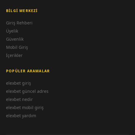
BILGI MERKEZI
Giriş Rehberi
Üyelik
Güvenlik
Mobil Giriş
İçerikler
POPÜLER ARAMALAR
elexbet giriş
elexbet güncel adres
elexbet nedir
elexbet mobil giriş
elexbet yardım