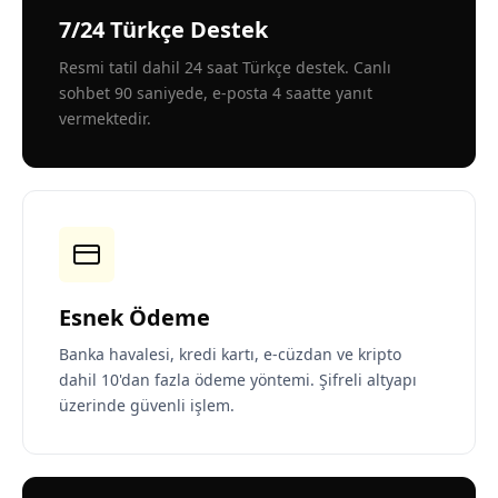
7/24 Türkçe Destek
Resmi tatil dahil 24 saat Türkçe destek. Canlı
sohbet 90 saniyede, e-posta 4 saatte yanıt
vermektedir.
Esnek Ödeme
Banka havalesi, kredi kartı, e-cüzdan ve kripto
dahil 10'dan fazla ödeme yöntemi. Şifreli altyapı
üzerinde güvenli işlem.