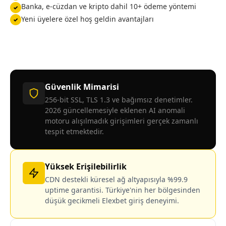
Banka, e-cüzdan ve kripto dahil 10+ ödeme yöntemi
✓
Yeni üyelere özel hoş geldin avantajları
✓
Güvenlik Mimarisi
256-bit SSL, TLS 1.3 ve bağımsız denetimler.
2026 güncellemesiyle eklenen AI anomali
motoru alışılmadık girişimleri gerçek zamanlı
tespit etmektedir.
Yüksek Erişilebilirlik
CDN destekli küresel ağ altyapısıyla %99.9
uptime garantisi. Türkiye'nin her bölgesinden
düşük gecikmeli Elexbet giriş deneyimi.