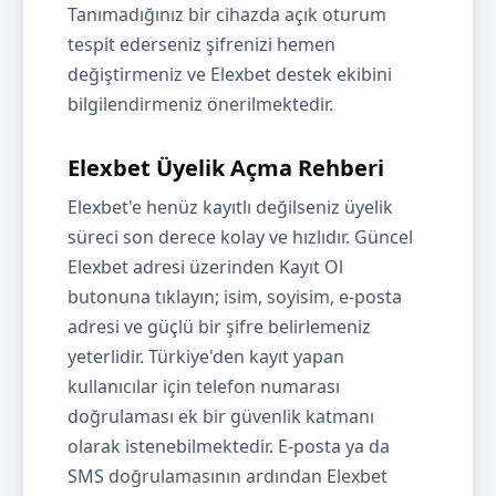
Tanımadığınız bir cihazda açık oturum
tespit ederseniz şifrenizi hemen
değiştirmeniz ve Elexbet destek ekibini
bilgilendirmeniz önerilmektedir.
Elexbet Üyelik Açma Rehberi
Elexbet'e henüz kayıtlı değilseniz üyelik
süreci son derece kolay ve hızlıdır. Güncel
Elexbet adresi üzerinden Kayıt Ol
butonuna tıklayın; isim, soyisim, e-posta
adresi ve güçlü bir şifre belirlemeniz
yeterlidir. Türkiye'den kayıt yapan
kullanıcılar için telefon numarası
doğrulaması ek bir güvenlik katmanı
olarak istenebilmektedir. E-posta ya da
SMS doğrulamasının ardından Elexbet