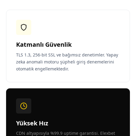
Katmanlı Güvenlik
TLS 1.3, 256-bit SSL ve bağımsız denetimler. Yapay
zeka anomali motoru şüpheli giriş denemelerini
otomatik engellemektedir.
Yüksek Hız
CDN altyapısıyla %99.9 uptime garantisi. Elexbet