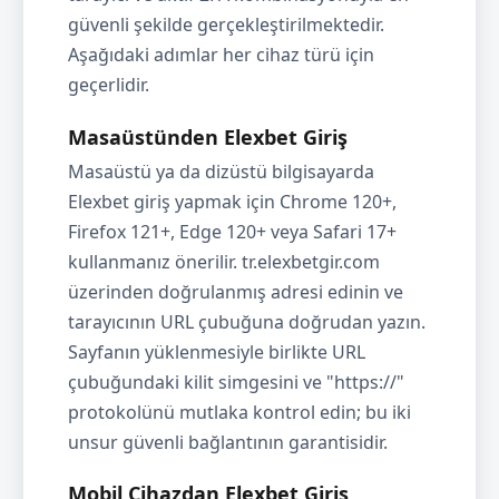
güvenli şekilde gerçekleştirilmektedir.
Aşağıdaki adımlar her cihaz türü için
geçerlidir.
Masaüstünden Elexbet Giriş
Masaüstü ya da dizüstü bilgisayarda
Elexbet giriş yapmak için Chrome 120+,
Firefox 121+, Edge 120+ veya Safari 17+
kullanmanız önerilir. tr.elexbetgir.com
üzerinden doğrulanmış adresi edinin ve
tarayıcının URL çubuğuna doğrudan yazın.
Sayfanın yüklenmesiyle birlikte URL
çubuğundaki kilit simgesini ve "https://"
protokolünü mutlaka kontrol edin; bu iki
unsur güvenli bağlantının garantisidir.
Mobil Cihazdan Elexbet Giriş