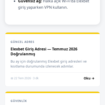
Güvensiz ağ:
Halka açık Wi-Fi'da Elexbet
giriş yaparken VPN kullanın.
GÜNCEL ADRES
Elexbet Giriş Adresi — Temmuz 2026
Doğrulanmış
Bu ay için doğrulanmış Elexbet giriş adresleri ve
kısıtlama durumunda izlenecek adımlar.
Oku →
📅 22 Tem 2026 · 3 dk
GÜVENLIK