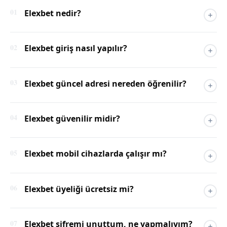
01
Elexbet nedir?
Elexbet, uluslararası lisans kapsamında faaliyet
02
Elexbet giriş nasıl yapılır?
gösteren, Türk kullanıcılara tam Türkçe arayüz ve 7/24
destek sunan dijital eğlence ve interaktif içerik
platformudur. Güvenlik odaklı altyapısı ve kesintisiz
tr.elexbetgir.com üzerinden doğrulanmış güncel
03
Elexbet güncel adresi nereden öğrenilir?
erişim altyapısıyla kullanıcı memnuniyetini öncelikli
Elexbet giriş adresini edinin. Adresi tarayıcınıza
hedef olarak benimseyen Elexbet, yıllar içinde güçlü
doğrudan yazın; URL'de kilit simgesi ve "https://"
bir üye tabanı oluşturmuştur.
olduğunu doğrulayın. Kullanıcı adı ve şifrenizi giriş
Elexbet güncel giriş adresi için tr.elexbetgir.com
04
Elexbet güvenilir midir?
formuna girin, Giriş butonuna tıklayın. 2FA aktifse
sayfasını düzenli olarak takip edin. Adres değişiklikleri
SMS ya da authenticator kodunuzu da girerek işlemi
anlık olarak güncellenmektedir. Arama motorlarından
tamamlayın.
ulaşılan sonuçlar her zaman resmi adres
Evet. Elexbet, uluslararası lisans çerçevesinde faaliyet
05
Elexbet mobil cihazlarda çalışır mı?
olmayabileceğinden, doğrulama için bu sayfayı
göstermekte olup bağımsız güvenlik denetimlerinden
kullanın ve adresi tarayıcınızda yer imi olarak
geçmektedir. 256-bit SSL şifreleme, TLS 1.3 protokolü
kaydedin.
ve yapay zeka destekli anomali tespiti, platformun
Evet. Elexbet'in 2026'da yenilenen duyarlı (responsive)
06
Elexbet üyeliği ücretsiz mi?
güvenlik standartlarını yüksek tutmaktadır.
arayüzü iOS ve Android'in tüm güncel sürümlerinde
sorunsuz çalışmaktadır. Ek uygulama indirmeye gerek
kalmadan mobil tarayıcıdan Elexbet giriş yapabilir,
Evet, Elexbet üyeliği tamamen ücretsizdir. Güncel
07
Elexbet şifremi unuttum, ne yapmalıyım?