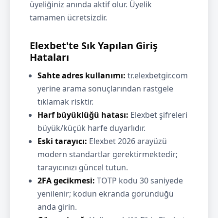
üyeliğiniz anında aktif olur. Üyelik
tamamen ücretsizdir.
Elexbet'te Sık Yapılan Giriş
Hataları
Sahte adres kullanımı:
tr.elexbetgir.com
yerine arama sonuçlarından rastgele
tıklamak risktir.
Harf büyüklüğü hatası:
Elexbet şifreleri
büyük/küçük harfe duyarlıdır.
Eski tarayıcı:
Elexbet 2026 arayüzü
modern standartlar gerektirmektedir;
tarayıcınızı güncel tutun.
2FA gecikmesi:
TOTP kodu 30 saniyede
yenilenir; kodun ekranda göründüğü
anda girin.