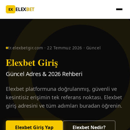
ELEX
BET
EX
tr.elexbetgir.com · 22 Temmuz 2026 · Güncel
Elexbet Giriş
Güncel Adres & 2026 Rehberi
Elexbet platformuna doğrulanmış, güvenli ve
kesintisiz erişimin tek referans noktası. Elexbet
giriş adresini ve tüm adımları buradan öğrenin.
Elexbet Giriş Yap
Elexbet Nedir?