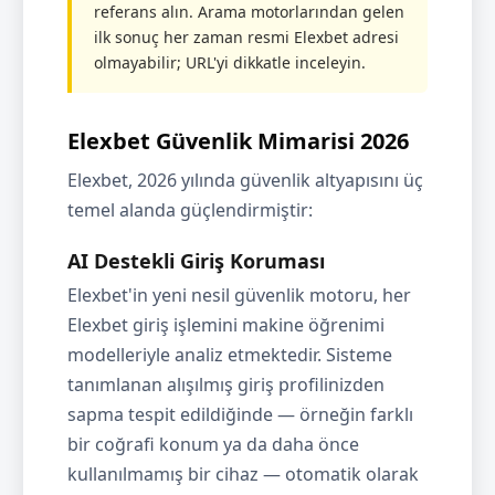
referans alın. Arama motorlarından gelen
ilk sonuç her zaman resmi Elexbet adresi
olmayabilir; URL'yi dikkatle inceleyin.
Elexbet Güvenlik Mimarisi 2026
Elexbet, 2026 yılında güvenlik altyapısını üç
temel alanda güçlendirmiştir:
AI Destekli Giriş Koruması
Elexbet'in yeni nesil güvenlik motoru, her
Elexbet giriş işlemini makine öğrenimi
modelleriyle analiz etmektedir. Sisteme
tanımlanan alışılmış giriş profilinizden
sapma tespit edildiğinde — örneğin farklı
bir coğrafi konum ya da daha önce
kullanılmamış bir cihaz — otomatik olarak