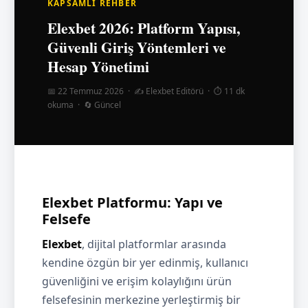
KAPSAMLI REHBER
Elexbet 2026: Platform Yapısı,
Güvenli Giriş Yöntemleri ve
Hesap Yönetimi
📅 22 Temmuz 2026 · ✍ Elexbet Editörü · ⏱ 11 dk
okuma · 🔄 Güncel
Elexbet Platformu: Yapı ve
Felsefe
Elexbet
, dijital platformlar arasında
kendine özgün bir yer edinmiş, kullanıcı
güvenliğini ve erişim kolaylığını ürün
felsefesinin merkezine yerleştirmiş bir