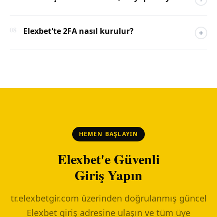
tüm özelliklere erişebilirsiniz.
adres üzerinden Kayıt Ol butonuna tıklayın, formu
doldurun ve e-posta veya SMS doğrulamasını
tamamlayın. Hesabınız hemen aktif olur ve hoş geldin
Elexbet giriş ekranındaki "Şifremi Unuttum"
08
Elexbet'te 2FA nasıl kurulur?
avantajlarına anında kavuşursunuz.
bağlantısına tıklayın. Üyelik e-posta adresinize
sıfırlama bağlantısı gönderilecektir. Bağlantı 15 dakika
geçerlidir. E-posta gelmezse spam klasörünüzü
Elexbet hesabınıza giriş yapın, sağ üstteki profil
kontrol edin; sorun devam ederse Elexbet canlı
menüsünden Güvenlik Ayarları'na gidin ve İki Faktörlü
desteğe başvurun.
Doğrulama seçeneğini aktif hale getirin. SMS veya
authenticator uygulama seçeneklerinden birini tercih
edin. SMS'e kıyasla authenticator uygulaması (Google,
Microsoft) SIM swap saldırılarına karşı çok daha
güvenlidir.
HEMEN BAŞLAYIN
Elexbet'e Güvenli
Giriş Yapın
tr.elexbetgir.com üzerinden doğrulanmış güncel
Elexbet giriş adresine ulaşın ve tüm üye