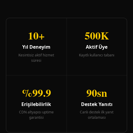
10+
500K
Yıl Deneyim
Aktif Üye
Kesintisiz aktif hizmet
Kayıtlı kullanıcı tabanı
süresi
%99.9
90sn
Erişilebilirlik
Destek Yanıtı
CDN altyapısı uptime
Canlı destek ilk yanıt
garantisi
ortalaması