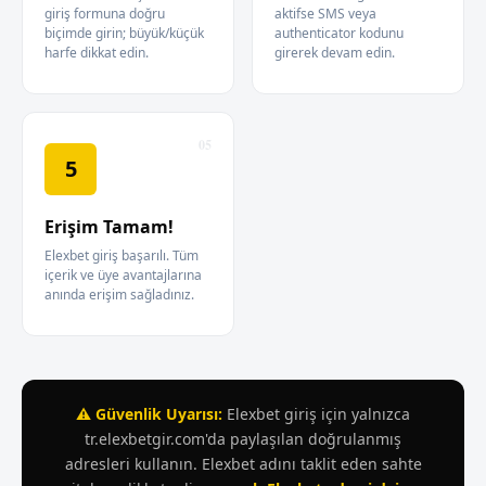
giriş formuna doğru
aktifse SMS veya
biçimde girin; büyük/küçük
authenticator kodunu
harfe dikkat edin.
girerek devam edin.
5
Erişim Tamam!
Elexbet giriş başarılı. Tüm
içerik ve üye avantajlarına
anında erişim sağladınız.
⚠ Güvenlik Uyarısı:
Elexbet giriş için yalnızca
tr.elexbetgir.com'da paylaşılan doğrulanmış
adresleri kullanın. Elexbet adını taklit eden sahte