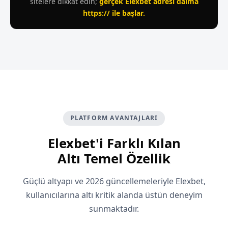
sitelere dikkat edin;
gerçek Elexbet adresi daima
https:// ile başlar.
PLATFORM AVANTAJLARI
Elexbet'i Farklı Kılan
Altı Temel Özellik
Güçlü altyapı ve 2026 güncellemeleriyle Elexbet,
kullanıcılarına altı kritik alanda üstün deneyim
sunmaktadır.