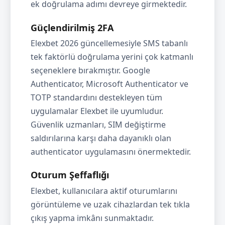
ek doğrulama adımı devreye girmektedir.
Güçlendirilmiş 2FA
Elexbet 2026 güncellemesiyle SMS tabanlı
tek faktörlü doğrulama yerini çok katmanlı
seçeneklere bırakmıştır. Google
Authenticator, Microsoft Authenticator ve
TOTP standardını destekleyen tüm
uygulamalar Elexbet ile uyumludur.
Güvenlik uzmanları, SIM değiştirme
saldırılarına karşı daha dayanıklı olan
authenticator uygulamasını önermektedir.
Oturum Şeffaflığı
Elexbet, kullanıcılara aktif oturumlarını
görüntüleme ve uzak cihazlardan tek tıkla
çıkış yapma imkânı sunmaktadır.