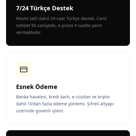
7/24 Türkçe Destek
Resmi tatil dahil 24 saat Türkçe destek. Canlı
sohbet 90 saniyede, e-posta 4 saatte yanıt
vermektedir.
Esnek Ödeme
Banka havalesi, kredi kartı, e-cüzdan ve kripto
dahil 10'dan fazla ödeme yöntemi. Şifreli altyapı
üzerinde güvenli işlem.