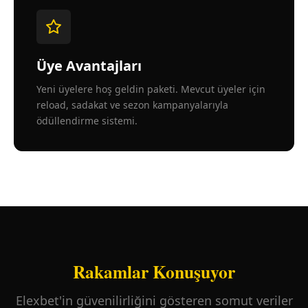
Üye Avantajları
Yeni üyelere hoş geldin paketi. Mevcut üyeler için
reload, sadakat ve sezon kampanyalarıyla
ödüllendirme sistemi.
Rakamlar Konuşuyor
Elexbet'in güvenilirliğini gösteren somut veriler