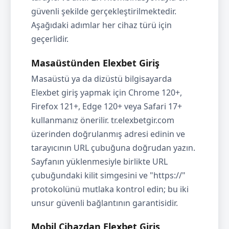
güvenli şekilde gerçekleştirilmektedir.
Aşağıdaki adımlar her cihaz türü için
geçerlidir.
Masaüstünden Elexbet Giriş
Masaüstü ya da dizüstü bilgisayarda
Elexbet giriş yapmak için Chrome 120+,
Firefox 121+, Edge 120+ veya Safari 17+
kullanmanız önerilir. tr.elexbetgir.com
üzerinden doğrulanmış adresi edinin ve
tarayıcının URL çubuğuna doğrudan yazın.
Sayfanın yüklenmesiyle birlikte URL
çubuğundaki kilit simgesini ve "https://"
protokolünü mutlaka kontrol edin; bu iki
unsur güvenli bağlantının garantisidir.
Mobil Cihazdan Elexbet Giriş