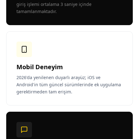
giriş işlemi ortalama 3 saniye içinde
tamamlanmaktadır.
Mobil Deneyim
2026'da yenilenen duyarlı arayüz; iOS ve
Android'in tüm güncel sürümlerinde ek uygulama
gerektirmeden tam erişim.