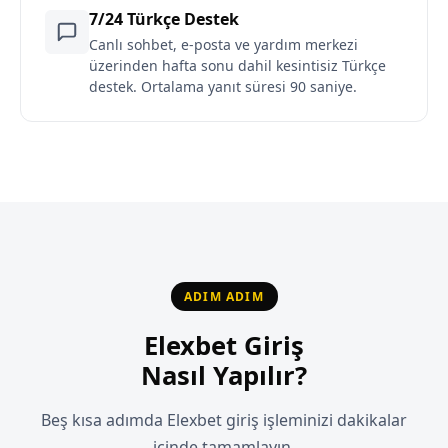
7/24 Türkçe Destek
Canlı sohbet, e-posta ve yardım merkezi
üzerinden hafta sonu dahil kesintisiz Türkçe
destek. Ortalama yanıt süresi 90 saniye.
ADIM ADIM
Elexbet Giriş
Nasıl Yapılır?
Beş kısa adımda Elexbet giriş işleminizi dakikalar
içinde tamamlayın.