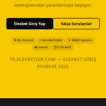
avantajlarından yararlanmaya başlayın.
Elexbet Giriş Yap
Sıkça Sorulanlar
🔒 SSL Güvenli
⚡ Anında Erişim
📱 Mobil Uyumlu
🌐 Lisanslı
🕐 7/24 Aktif
TR.ELEXBETGIR.COM — ELEXBET GİRİŞ
REHBERİ 2026