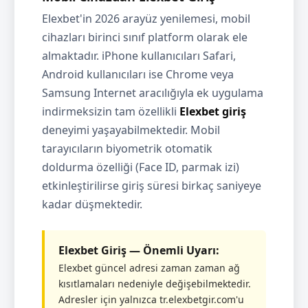
Elexbet'in 2026 arayüz yenilemesi, mobil
cihazları birinci sınıf platform olarak ele
almaktadır. iPhone kullanıcıları Safari,
Android kullanıcıları ise Chrome veya
Samsung Internet aracılığıyla ek uygulama
indirmeksizin tam özellikli
Elexbet giriş
deneyimi yaşayabilmektedir. Mobil
tarayıcıların biyometrik otomatik
doldurma özelliği (Face ID, parmak izi)
etkinleştirilirse giriş süresi birkaç saniyeye
kadar düşmektedir.
Elexbet Giriş — Önemli Uyarı:
Elexbet güncel adresi zaman zaman ağ
kısıtlamaları nedeniyle değişebilmektedir.
Adresler için yalnızca tr.elexbetgir.com'u