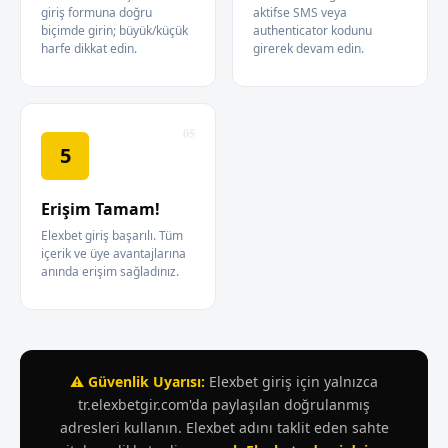
giriş formuna doğru
aktifse SMS veya
biçimde girin; büyük/küçük
authenticator kodunu
harfe dikkat edin.
girerek devam edin.
5
Erişim Tamam!
Elexbet giriş başarılı. Tüm
içerik ve üye avantajlarına
anında erişim sağladınız.
⚠ Güvenlik Uyarısı:
Elexbet giriş için yalnızca
tr.elexbetgir.com'da paylaşılan doğrulanmış
adresleri kullanın. Elexbet adını taklit eden sahte