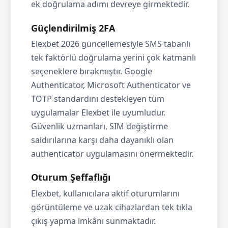
ek doğrulama adımı devreye girmektedir.
Güçlendirilmiş 2FA
Elexbet 2026 güncellemesiyle SMS tabanlı
tek faktörlü doğrulama yerini çok katmanlı
seçeneklere bırakmıştır. Google
Authenticator, Microsoft Authenticator ve
TOTP standardını destekleyen tüm
uygulamalar Elexbet ile uyumludur.
Güvenlik uzmanları, SIM değiştirme
saldırılarına karşı daha dayanıklı olan
authenticator uygulamasını önermektedir.
Oturum Şeffaflığı
Elexbet, kullanıcılara aktif oturumlarını
görüntüleme ve uzak cihazlardan tek tıkla
çıkış yapma imkânı sunmaktadır.