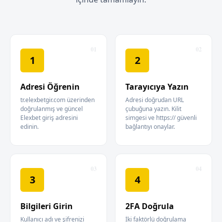
1
2
Adresi Öğrenin
Tarayıcıya Yazın
tr.elexbetgir.com üzerinden
Adresi doğrudan URL
doğrulanmış ve güncel
çubuğuna yazın. Kilit
Elexbet giriş adresini
simgesi ve https:// güvenli
edinin.
bağlantıyı onaylar.
3
4
Bilgileri Girin
2FA Doğrula
Kullanıcı adı ve şifrenizi
İki faktörlü doğrulama