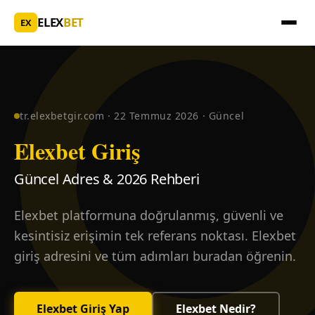
ELEX
BET
EX
tr.elexbetgir.com · 22 Temmuz 2026 · Güncel
Elexbet Giriş
Güncel Adres & 2026 Rehberi
Elexbet platformuna doğrulanmış, güvenli ve
kesintisiz erişimin tek referans noktası. Elexbet
giriş adresini ve tüm adımları buradan öğrenin.
Elexbet Giriş Yap
Elexbet Nedir?