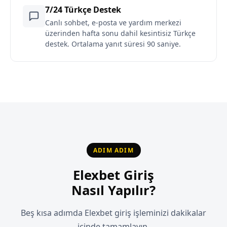
7/24 Türkçe Destek
Canlı sohbet, e-posta ve yardım merkezi
üzerinden hafta sonu dahil kesintisiz Türkçe
destek. Ortalama yanıt süresi 90 saniye.
ADIM ADIM
Elexbet Giriş
Nasıl Yapılır?
Beş kısa adımda Elexbet giriş işleminizi dakikalar
içinde tamamlayın.