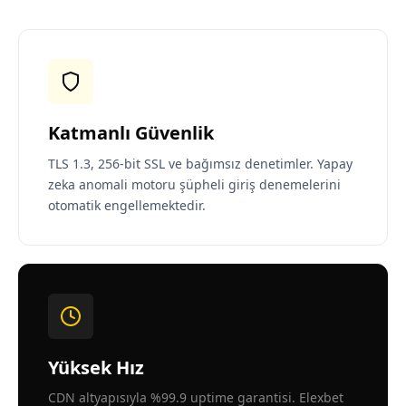
Katmanlı Güvenlik
TLS 1.3, 256-bit SSL ve bağımsız denetimler. Yapay
zeka anomali motoru şüpheli giriş denemelerini
otomatik engellemektedir.
Yüksek Hız
CDN altyapısıyla %99.9 uptime garantisi. Elexbet