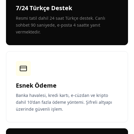
7/24 Türkçe Destek
Resmi tatil dahil 24 saat Türkçe destek. Canlı
sohbet 90 saniyede, e-posta 4 saatte yanıt
vermektedir.
Esnek Ödeme
Banka havalesi, kredi kartı, e-cüzdan ve kripto
dahil 10'dan fazla ödeme yöntemi. Şifreli altyapı
üzerinde güvenli işlem.