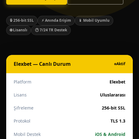
🔒 256-bit SSL
⚡ Anında Erişim
📱 Mobil Uyumlu
🌐 Lisanslı
🕐 7/24 TR Destek
Elexbet — Canlı Durum
Aktif
Platform
Elexbet
Lisans
Uluslararası
Şifreleme
256-bit SSL
Protokol
TLS 1.3
Mobil Destek
iOS & Android