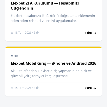
Elexbet 2FA Kurulumu — Hesabınızı
Güçlendirin
Elexbet hesabınıza iki faktörlü doğrulama eklemenin
adım adım rehberi ve en iyi uygulamalar.
Oku →
📅 18 Tem 2026 · 5 dk
MOBIL
Elexbet Mobil Giriş — iPhone ve Android 2026
Akıllı telefondan Elexbet giriş yapmanın en hızlı ve
güvenli yolu; tarayıcı karşılaştırması.
Oku →
📅 15 Tem 2026 · 4 dk