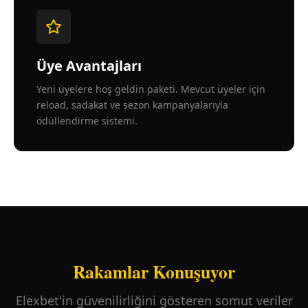
Üye Avantajları
Yeni üyelere hoş geldin paketi. Mevcut üyeler için
reload, sadakat ve sezon kampanyalarıyla
ödüllendirme sistemi.
Rakamlar Konuşuyor
Elexbet'in güvenilirliğini gösteren somut veriler