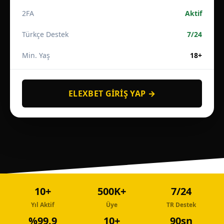
2FA
Aktif
Türkçe Destek
7/24
Min. Yaş
18+
ELEXBET GİRİŞ YAP →
10+
500K+
7/24
Yıl Aktif
Üye
TR Destek
%99.9
10+
90sn