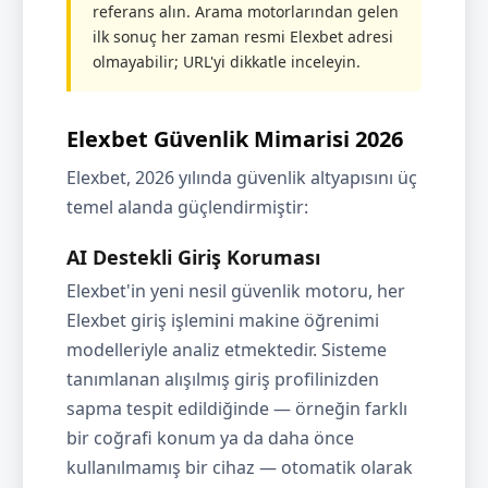
referans alın. Arama motorlarından gelen
ilk sonuç her zaman resmi Elexbet adresi
olmayabilir; URL'yi dikkatle inceleyin.
Elexbet Güvenlik Mimarisi 2026
Elexbet, 2026 yılında güvenlik altyapısını üç
temel alanda güçlendirmiştir:
AI Destekli Giriş Koruması
Elexbet'in yeni nesil güvenlik motoru, her
Elexbet giriş işlemini makine öğrenimi
modelleriyle analiz etmektedir. Sisteme
tanımlanan alışılmış giriş profilinizden
sapma tespit edildiğinde — örneğin farklı
bir coğrafi konum ya da daha önce
kullanılmamış bir cihaz — otomatik olarak