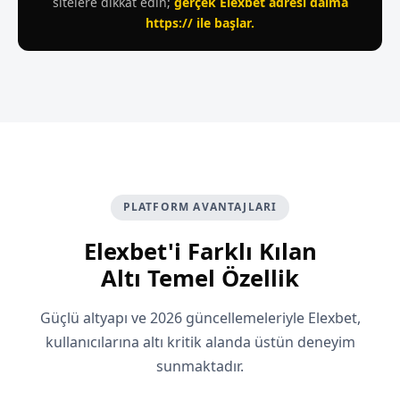
sitelere dikkat edin;
gerçek Elexbet adresi daima
https:// ile başlar.
PLATFORM AVANTAJLARI
Elexbet'i Farklı Kılan
Altı Temel Özellik
Güçlü altyapı ve 2026 güncellemeleriyle Elexbet,
kullanıcılarına altı kritik alanda üstün deneyim
sunmaktadır.