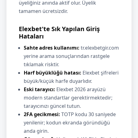
üyeliğiniz anında aktif olur. Üyelik
tamamen ücretsizdir.
Elexbet'te Sık Yapılan Giriş
Hataları
Sahte adres kullanımı:
tr.elexbetgir.com
yerine arama sonuçlarından rastgele
tıklamak risktir.
Harf büyüklüğü hatası:
Elexbet şifreleri
büyük/küçük harfe duyarlıdır.
Eski tarayıcı:
Elexbet 2026 arayüzü
modern standartlar gerektirmektedir;
tarayıcınızı güncel tutun.
2FA gecikmesi:
TOTP kodu 30 saniyede
yenilenir; kodun ekranda göründüğü
anda girin.