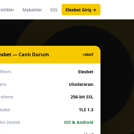
ellikler
Makaleler
SSS
Elexbet Giriş →
exbet — Canlı Durum
Aktif
atform
Elexbet
sans
Uluslararası
freleme
256-bit SSL
otokol
TLS 1.3
bil Destek
iOS & Android