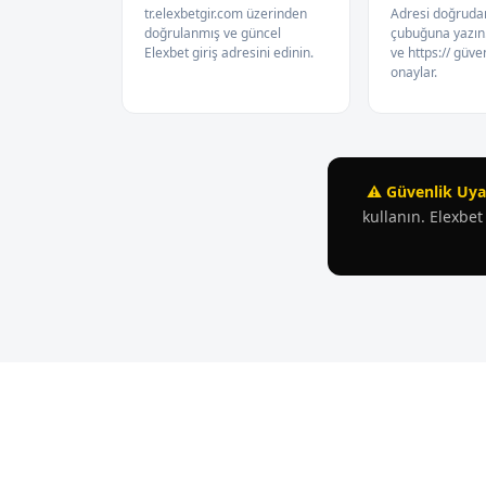
tr.elexbetgir.com üzerinden
Adresi doğruda
doğrulanmış ve güncel
çubuğuna yazın. 
Elexbet giriş adresini edinin.
ve https:// güve
onaylar.
⚠ Güvenlik Uyar
kullanın. Elexbet