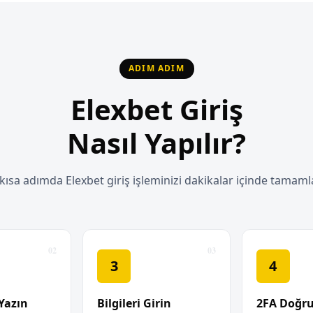
ADIM ADIM
Elexbet Giriş
Nasıl Yapılır?
kısa adımda Elexbet giriş işleminizi dakikalar içinde tamaml
3
4
 Yazın
Bilgileri Girin
2FA Doğru