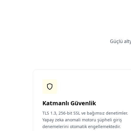
Güçlü alty
Katmanlı Güvenlik
TLS 1.3, 256-bit SSL ve bağımsız denetimler.
Yapay zeka anomali motoru şüpheli giriş
denemelerini otomatik engellemektedir.