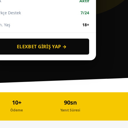
A
Aktif
rkçe Destek
7/24
n. Yaş
18+
ELEXBET GİRİŞ YAP →
10+
90sn
Ödeme
Yanıt Süresi