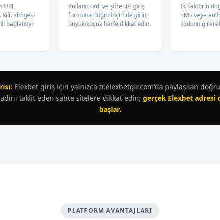
n URL
Kullanıcı adı ve şifrenizi giriş
İki faktörlü d
Kilit simgesi
formuna doğru biçimde girin;
SMS veya auth
nli bağlantıyı
büyük/küçük harfe dikkat edin.
kodunu girere
ısı:
Elexbet giriş için yalnızca tr.elexbetgir.com'da paylaşılan doğr
 adını taklit eden sahte sitelere dikkat edin;
gerçek Elexbet adresi d
başlar.
PLATFORM AVANTAJLARI