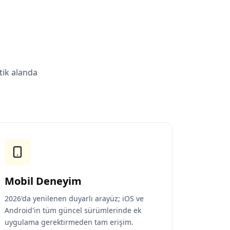
itik alanda
Mobil Deneyim
2026'da yenilenen duyarlı arayüz; iOS ve
Android'in tüm güncel sürümlerinde ek
uygulama gerektirmeden tam erişim.