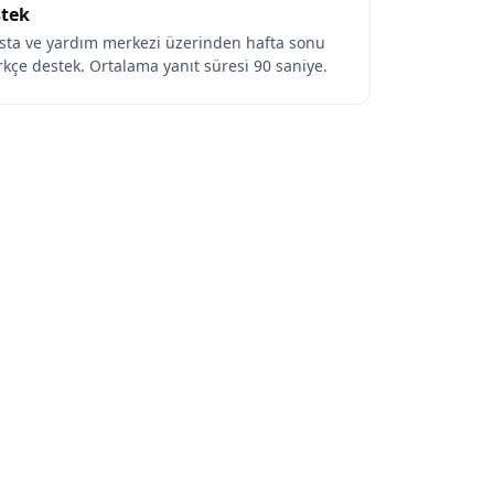
stek
osta ve yardım merkezi üzerinden hafta sonu
ürkçe destek. Ortalama yanıt süresi 90 saniye.