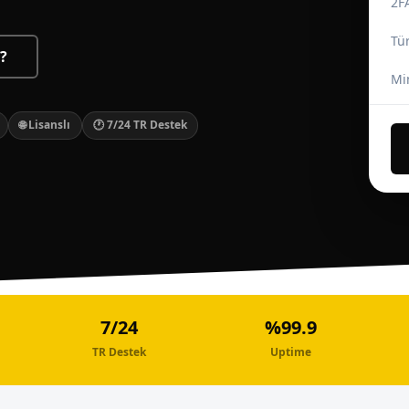
2F
Tü
?
Mi
🌐 Lisanslı
🕐 7/24 TR Destek
7/24
%99.9
TR Destek
Uptime