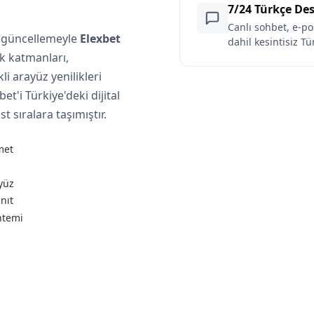
7/24 Türkçe De
Canlı sohbet, e-p
k güncellemeyle
Elexbet
dahil kesintisiz T
ik katmanları,
li arayüz yenilikleri
et'i Türkiye'deki dijital
t sıralara taşımıştır.
met
yüz
nıt
ntemi