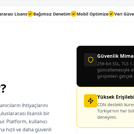
ararası Lisans
Bağımsız Denetim
Mobil Optimize
Veri Güve
✓
✓
✓
Güvenlik Mimar
256-bit SSL, TLS 1
güncellemesiyle e
girişimleri gerçek
?
Yüksek Erişilebi
CDN destekli küres
anıcıların ihtiyaçlarını
Türkiye'nin her bö
uslararası lisanslı bir
deneyimi.
ur. Platform, kullanıcı
a hızlı ve daha güvenli