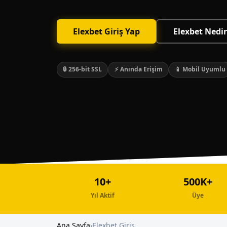
Elexbet Giriş Yap
Elexbet Nedir
🔒 256-bit SSL
⚡ Anında Erişim
📱 Mobil Uyumlu
10+
500K+
Yıl Aktif
Üye
Ana Sayfa
›
Elexbet Giriş