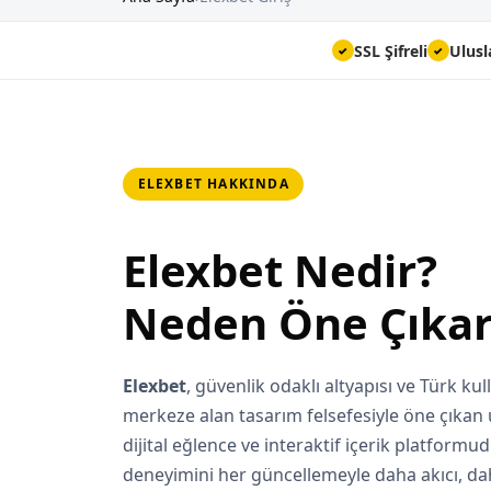
SSL Şifreli
Ulusl
✓
✓
ELEXBET HAKKINDA
Elexbet Nedir?
Neden Öne Çıkar
Elexbet
, güvenlik odaklı altyapısı ve Türk kull
merkeze alan tasarım felsefesiyle öne çıkan ul
dijital eğlence ve interaktif içerik platformud
deneyimini her güncellemeyle daha akıcı, dah